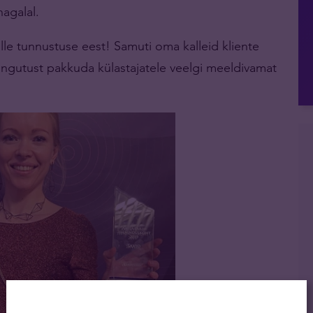
nagalal.
lle tunnustuse eest! Samuti oma kalleid kliente
pingutust pakkuda külastajatele veelgi meeldivamat