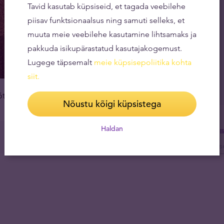
Tavid kasutab küpsiseid, et tagada veebilehe
piisav funktsionaalsus ning samuti selleks, et
muuta meie veebilehe kasutamine lihtsamaks ja
pakkuda isikupärastatud kasutajakogemust.
Lugege täpsemalt
meie küpsisepoliitika kohta
siit
.
õtetest
kaubandusuudistes
.
Nõustu kõigi küpsistega
Haldan
Tel