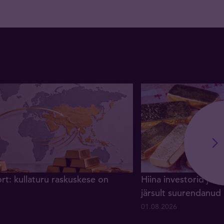
rt: kullaturu raskuskese on
Hiina investorid ja 
järsult suurendanud
01.08.2026