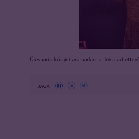
Ülevaade kõigist äramärkimist leidnud ettev
JAGA