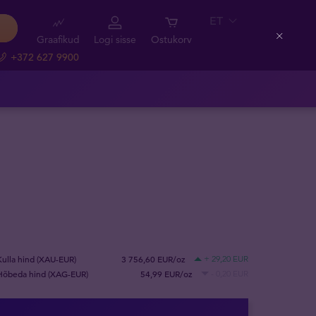
ET
Graafikud
Logi sisse
Ostukorv
Close
+372 627 9900
Kulla hind (XAU-EUR)
3 756,60 EUR/oz
+ 29,20 EUR
Hõbeda hind (XAG-EUR)
54,99 EUR/oz
- 0,20 EUR