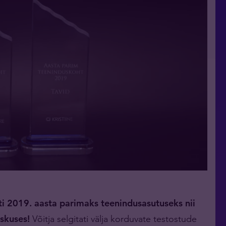
iti 2019. aasta parimaks teenindusasutuseks nii
eskuses!
Võitja selgitati välja korduvate testostude