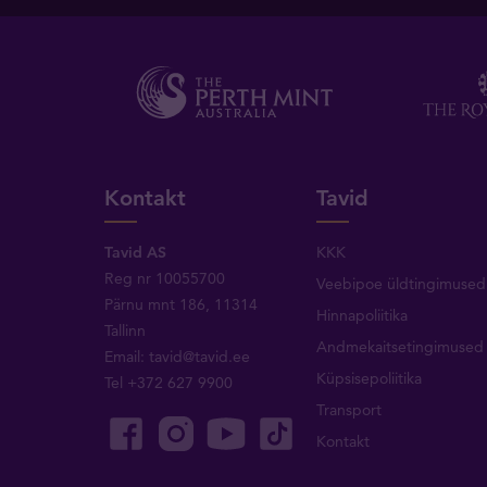
Kontakt
Tavid
Tavid AS
KKK
Reg nr 10055700
Veebipoe üldtingimused
Pärnu mnt 186, 11314
Hinnapoliitika
Tallinn
Andmekaitsetingimused
Email:
tavid@tavid.ee
Küpsisepoliitika
Tel
+372 627 9900
Transport
Kontakt