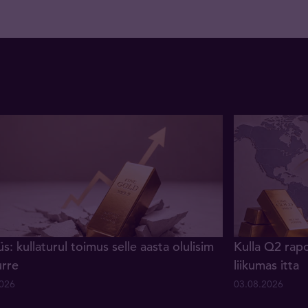
s: kullaturul toimus selle aasta olulisim
Kulla Q2 rapo
urre
liikumas itta
2026
03.08.2026