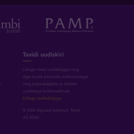
Tavidi uudiskiri
Liituge meie uudiskirjaga ning
olge kursis parimate pakkumistega
a
ning päevakajaliste ja oluliste
uudistega kullamaailmast.
Liituge uudiskirjaga
© Kõik õigused kaitstud, Tavid
AS 2026