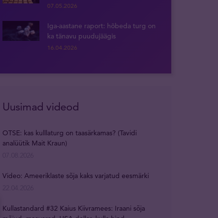
07.05.2026
Iga-aastane raport: hõbeda turg on
ka tänavu puudujäägis
16.04.2026
Uusimad videod
OTSE: kas kulllaturg on taasärkamas? (Tavidi
analüütik Mait Kraun)
07.08.2026
Video: Ameeriklaste sõja kaks varjatud eesmärki
22.04.2026
Kullastandard #32 Kaius Kiivramees: Iraani sõja