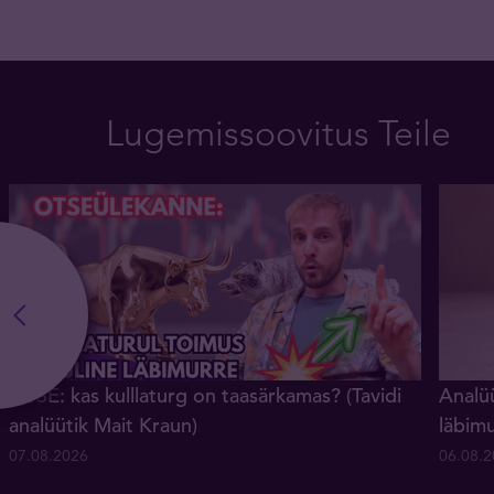
Lugemissoovitus Teile
OTSE: kas kulllaturg on taasärkamas? (Tavidi
Analüü
analüütik Mait Kraun)
läbim
07.08.2026
06.08.