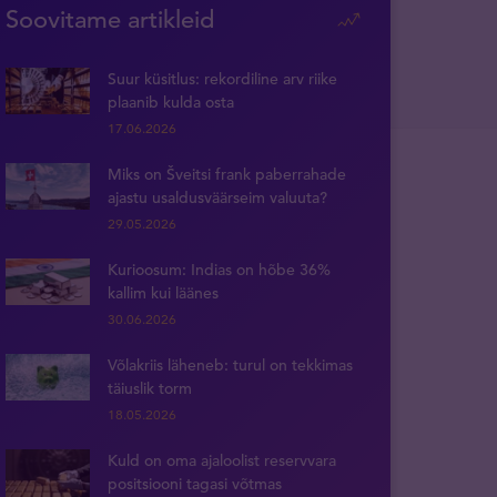
Soovitame artikleid
Suur küsitlus: rekordiline arv riike
plaanib kulda osta
17.06.2026
Miks on Šveitsi frank paberrahade
ajastu usaldusväärseim valuuta?
29.05.2026
Kurioosum: Indias on hõbe 36%
kallim kui läänes
30.06.2026
Võlakriis läheneb: turul on tekkimas
täiuslik torm
18.05.2026
Kuld on oma ajaloolist reservvara
positsiooni tagasi võtmas