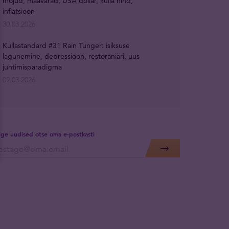
mõjud, maavarad, USA dollar, kulla hind,
inflatsioon
30.03.2026
Kullastandard #31 Rain Tunger: isiksuse
lagunemine, depressioon, restoraniäri, uus
juhtimisparadigma
09.03.2026
lige uudised otse oma e-postkasti