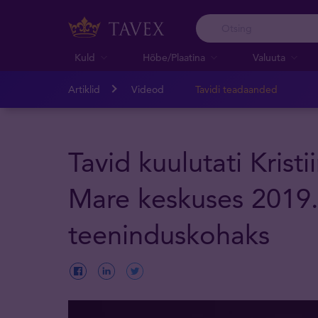
Kuld
Hõbe/Plaatina
Valuuta
Artiklid
Videod
Tavidi teadaanded
Tavid kuulutati Krist
Mare keskuses 2019.
teeninduskohaks