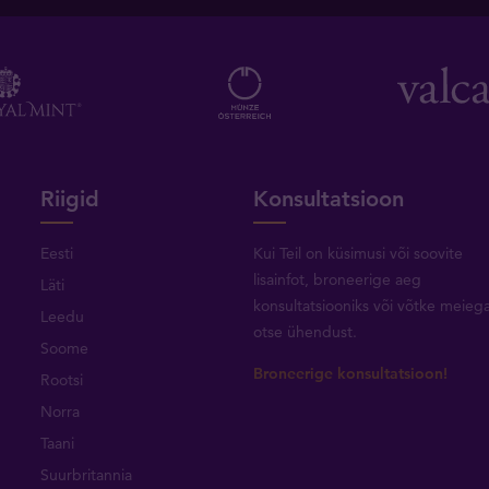
Riigid
Konsultatsioon
Eesti
Kui Teil on küsimusi või soovite
lisainfot, broneerige aeg
Läti
konsultatsiooniks või
võtke meieg
Leedu
otse ühendust
.
Soome
Broneerige konsultatsioon!
Rootsi
Norra
Taani
Suurbritannia