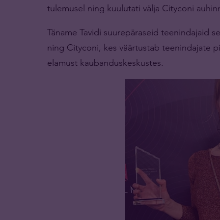
tulemusel ning kuulutati välja Cityconi auhin
Täname Tavidi suurepäraseid teenindajaid se
ning Cityconi, kes väärtustab teenindajate 
elamust kaubanduskeskustes.