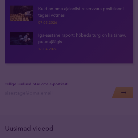
Kuld on oma ajaloolist reservvara positsiooni
tagasi võtmas
07.05.2026
Iga-aastane raport: hõbeda turg on ka tänavu
puudujäägis
16.04.2026
Tellige uudised otse oma e-postkasti
Uusimad videod