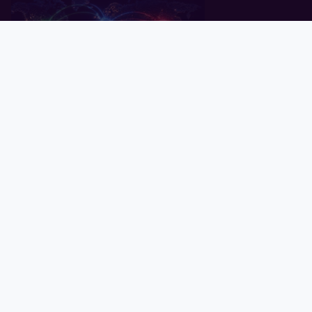
Pealeht
Kuld
Hõbe
Valuuta
Graafik
Uudised
Tavid ID
Küsitlus: keskpangad ootavad
rahanduses "multipolaarse"
maailma tulekut
07.07.2026
Globaalne võlg kaardil: millised
riigid on ennast enim lõhki
laenanud?