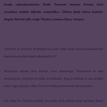
Itaalia rahandusminister Giulio Tremonti nimetas Kreeka kriisi
«maailma mööda hiilivaks mutandiks». Ühtlasi jätab Saksa kantsler
Angela Merkel talle mulje Titanicu esimese klassi reisijast.
Tremonti on pahane, et Merkel ei suuda võtta vastu otsust erainvestorite
kaasamise kohta Kreeka abipaketti nr 2.
«Euroopa seisab täna silmitsi oma saatusega. Pääsemine ei tule
rahandusest, pääsemine tuleb poliitikutelt. Aga poliitikud ei saa endale
enam vigu lubada,» ütles Tremoni Itaalia parlamendi ees esinedes.
«Ja nagu ka Titanicu pardal, et suuda end päästa isegi esimese klassi