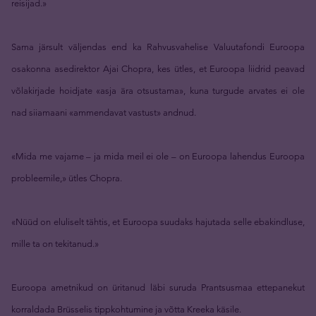
reisijad.»
Sama järsult väljendas end ka Rahvusvahelise Valuutafondi Euroopa
osakonna asedirektor Ajai Chopra, kes ütles, et Euroopa liidrid peavad
võlakirjade hoidjate «asja ära otsustama», kuna turgude arvates ei ole
nad siiamaani «ammendavat vastust» andnud.
«Mida me vajame – ja mida meil ei ole – on Euroopa lahendus Euroopa
probleemile,» ütles Chopra.
«Nüüd on eluliselt tähtis, et Euroopa suudaks hajutada selle ebakindluse,
mille ta on tekitanud.»
Euroopa ametnikud on üritanud läbi suruda Prantsusmaa ettepanekut
korraldada Brüsselis tippkohtumine ja võtta Kreeka käsile.