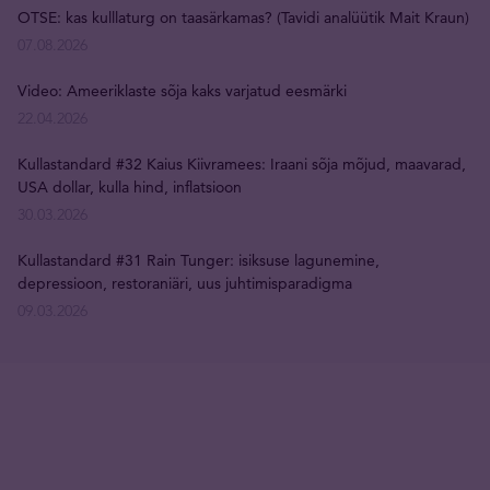
OTSE: kas kulllaturg on taasärkamas? (Tavidi analüütik Mait Kraun)
07.08.2026
Video: Ameeriklaste sõja kaks varjatud eesmärki
22.04.2026
Kullastandard #32 Kaius Kiivramees: Iraani sõja mõjud, maavarad,
USA dollar, kulla hind, inflatsioon
30.03.2026
Kullastandard #31 Rain Tunger: isiksuse lagunemine,
depressioon, restoraniäri, uus juhtimisparadigma
09.03.2026