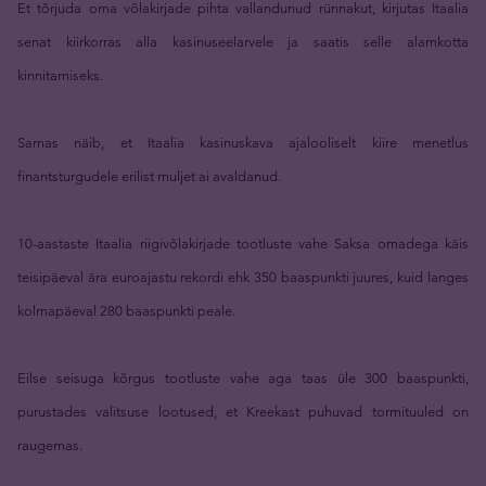
Et tõrjuda oma võlakirjade pihta vallandunud rünnakut, kirjutas Itaalia
senat kiirkorras alla kasinuseelarvele ja saatis selle alamkotta
kinnitamiseks.
Samas näib, et Itaalia kasinuskava ajalooliselt kiire menetlus
finantsturgudele erilist muljet ai avaldanud.
10-aastaste Itaalia riigivõlakirjade tootluste vahe Saksa omadega käis
teisipäeval ära euroajastu rekordi ehk 350 baaspunkti juures, kuid langes
kolmapäeval 280 baaspunkti peale.
Eilse seisuga kõrgus tootluste vahe aga taas üle 300 baaspunkti,
purustades valitsuse lootused, et Kreekast puhuvad tormituuled on
raugemas.