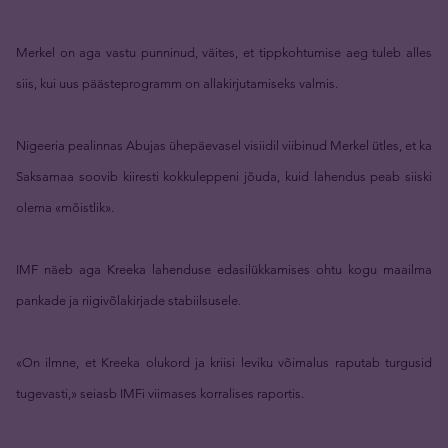
Merkel on aga vastu punninud, väites, et tippkohtumise aeg tuleb alles
siis, kui uus päästeprogramm on allakirjutamiseks valmis.
Nigeeria pealinnas Abujas ühepäevasel visiidil viibinud Merkel ütles, et ka
Saksamaa soovib kiiresti kokkuleppeni jõuda, kuid lahendus peab siiski
olema «mõistlik».
IMF näeb aga Kreeka lahenduse edasilükkamises ohtu kogu maailma
pankade ja riigivõlakirjade stabiilsusele.
«On ilmne, et Kreeka olukord ja kriisi leviku võimalus raputab turgusid
tugevasti,» seiasb IMFi viimases korralises raportis.