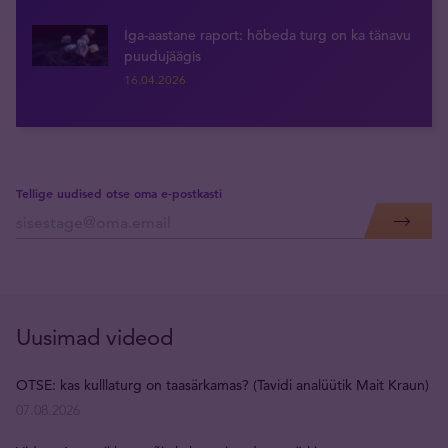
Iga-aastane raport: hõbeda turg on ka tänavu
puudujäägis
16.04.2026
Tellige uudised otse oma e-postkasti
Uusimad videod
OTSE: kas kulllaturg on taasärkamas? (Tavidi analüütik Mait Kraun)
07.08.2026