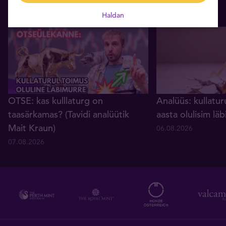
Haldan
OTSE: kas kulllaturg on
Analüüs: kullatur
taasärkamas? (Tavidi analüütik
aasta olulisim lä
Mait Kraun)
06.08.2026
07.08.2026