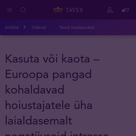
Close
Artiklid
Videod
Tavidi teadaanded
Kasuta või kaota –
Euroopa pangad
kohaldavad
hoiustajatele üha
laialdasemalt
negatiivseid intresse