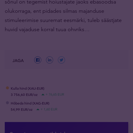
sõnul on tegemist hoiustajate jaoks ebasoodsa
olukorraga, ent pidades silmas majanduse
stimuleerimise suuremat eesmärki, tuleb säästjate
huvid vajaduse korral tuua ohvriks…
JAGA
Kulla hind (XAU-EUR)
3 756,60 EUR/oz
+ 76,65 EUR
Hõbeda hind (XAG-EUR)
54,99 EUR/oz
+ 1,60 EUR