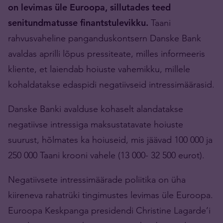
on levimas üle Euroopa, sillutades teed
senitundmatusse finantstulevikku.
Taani
rahvusvaheline panganduskontsern Danske Bank
avaldas aprilli lõpus pressiteate, milles informeeris
kliente, et laiendab hoiuste vahemikku, millele
kohaldatakse edaspidi negatiivseid intressimäärasid.
Danske Banki avalduse kohaselt alandatakse
negatiivse intressiga maksustatavate hoiuste
suurust, hõlmates ka hoiuseid, mis jäävad 100 000 ja
250 000 Taani krooni vahele (13 000- 32 500 eurot).
Negatiivsete intressimäärade poliitika on üha
kiireneva rahatrüki tingimustes levimas üle Euroopa.
Euroopa Keskpanga presidendi Christine Lagarde’i