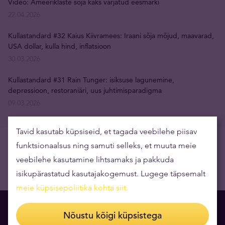
Video: Ameeriklaste sõja kaks varjatud eesmärki
22.04.2026
Kullastandard #32 Kaius Kiivramees: Iraani sõja mõjud, maavarad,
USA dollar, kulla hind, inflatsioon
30.03.2026
Kullastandard #31 Rain Tunger: isiksuse lagunemine,
depressioon, restoraniäri, uus juhtimisparadigma
09.03.2026
Tavid kasutab küpsiseid, et tagada veebilehe piisav
funktsionaalsus ning samuti selleks, et muuta meie
veebilehe kasutamine lihtsamaks ja pakkuda
isikupärastatud kasutajakogemust. Lugege täpsemalt
meie küpsisepoliitika kohta siit
.
Nõustu kõigi küpsistega
Lugemissoovitus Teile