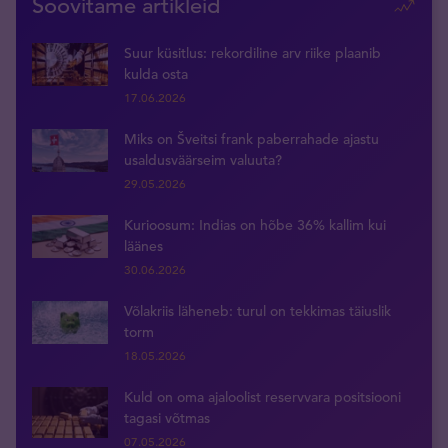
Soovitame artikleid
Suur küsitlus: rekordiline arv riike plaanib
kulda osta
17.06.2026
Miks on Šveitsi frank paberrahade ajastu
usaldusväärseim valuuta?
29.05.2026
Kurioosum: Indias on hõbe 36% kallim kui
läänes
30.06.2026
Võlakriis läheneb: turul on tekkimas täiuslik
torm
18.05.2026
Kuld on oma ajaloolist reservvara positsiooni
tagasi võtmas
07.05.2026