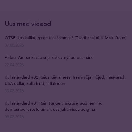
Uusimad videod
OTSE: kas kulllaturg on taasärkamas? (Tavidi analüütik Mait Kraun)
07.08.2026
Video: Ameeriklaste sõja kaks varjatud eesmärki
22.04.2026
Kullastandard #32 Kaius Kiivramees: Iraani sõja mõjud, maavarad,
USA dollar, kulla hind, inflatsioon
30.03.2026
Kullastandard #31 Rain Tunger: isiksuse lagunemine,
depressioon, restoraniäri, uus juhtimisparadigma
09.03.2026