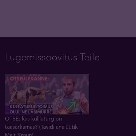
Lugemissoovitus Teile
OTSE: kas kulllaturg on
taasärkamas? (Tavidi analüütik
Mait Kraun)