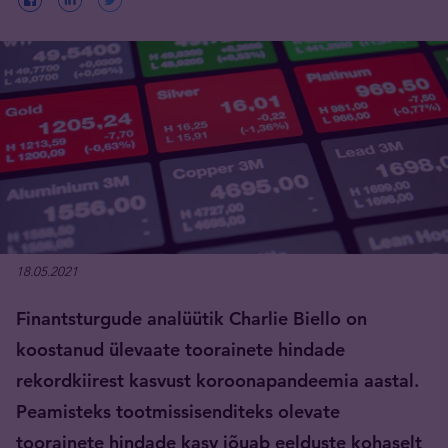
18.05.2021
Finantsturgude analüütik Charlie Biello on
koostanud ülevaate toorainete hindade
rekordkiirest kasvust koroonapandeemia aastal.
Peamisteks tootmissisenditeks olevate
toorainete hindade kasv jõuab eelduste kohaselt