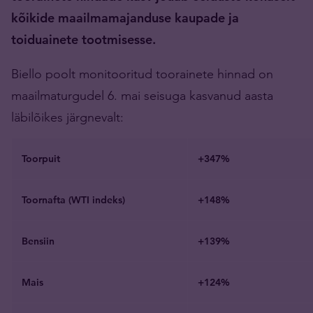
kõikide maailmamajanduse kaupade ja
toiduainete tootmisesse.
Biello poolt monitooritud toorainete hinnad on
maailmaturgudel 6. mai seisuga kasvanud aasta
läbilõikes järgnevalt:
Toorpuit
+347%
Toornafta (WTI indeks)
+148%
Bensiin
+139%
Mais
+124%