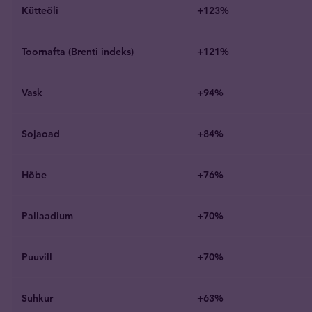
Kütteõli
+123%
Toornafta (Brenti indeks)
+121%
Vask
+94%
Sojaoad
+84%
Hõbe
+76%
Pallaadium
+70%
Puuvill
+70%
Suhkur
+63%