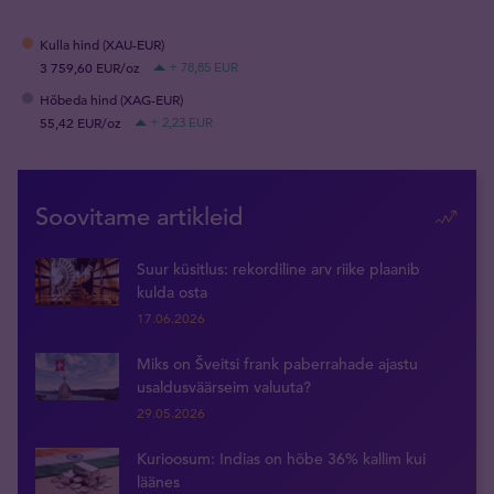
Kulla hind (XAU-EUR)
3 759,60 EUR/oz
+ 78,85 EUR
Hõbeda hind (XAG-EUR)
55,42 EUR/oz
+ 2,23 EUR
Soovitame artikleid
Suur küsitlus: rekordiline arv riike plaanib
kulda osta
17.06.2026
Miks on Šveitsi frank paberrahade ajastu
usaldusväärseim valuuta?
29.05.2026
Kurioosum: Indias on hõbe 36% kallim kui
läänes