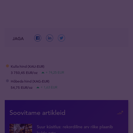
JAGA
Kulla hind (XAU-EUR)
3 750,45 EUR/oz
+ 74,25 EUR
Hõbeda hind (XAG-EUR)
54,75 EUR/oz
+ 1,63 EUR
Soovitame artikleid
Suur küsitlus: rekordiline arv riike plaanib