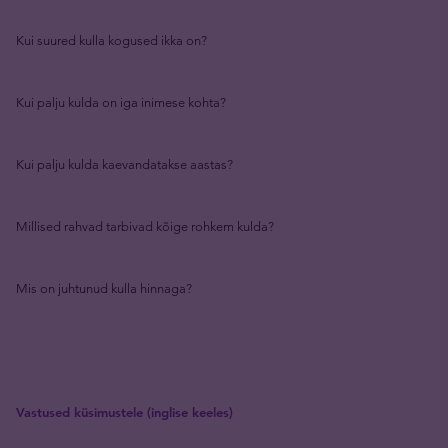
Kui suured kulla kogused ikka on?
Kui palju kulda on iga inimese kohta?
Kui palju kulda kaevandatakse aastas?
Millised rahvad tarbivad kõige rohkem kulda?
Mis on juhtunud kulla hinnaga?
Vastused küsimustele (inglise keeles)