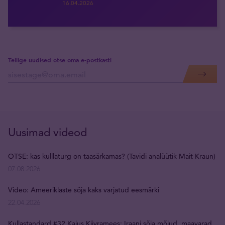
16.04.2026
Tellige uudised otse oma e-postkasti
Uusimad videod
OTSE: kas kulllaturg on taasärkamas? (Tavidi analüütik Mait Kraun)
07.08.2026
Video: Ameeriklaste sõja kaks varjatud eesmärki
22.04.2026
Kullastandard #32 Kaius Kiivramees: Iraani sõja mõjud, maavarad,