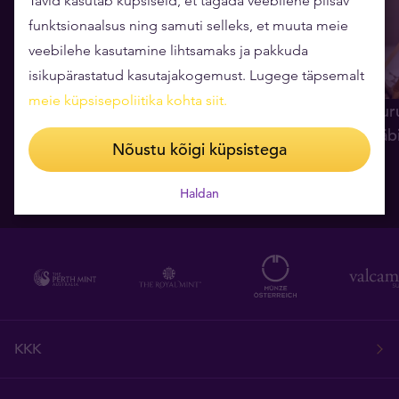
Tavid kasutab küpsiseid, et tagada veebilehe piisav
funktsionaalsus ning samuti selleks, et muuta meie
veebilehe kasutamine lihtsamaks ja pakkuda
isikupärastatud kasutajakogemust. Lugege täpsemalt
meie küpsisepoliitika kohta siit
.
OTSE: kas kulllaturg on
Analüüs: kullatur
taasärkamas? (Tavidi analüütik
aasta olulisim lä
Nõustu kõigi küpsistega
Mait Kraun)
06.08.2026
07.08.2026
Haldan
KKK