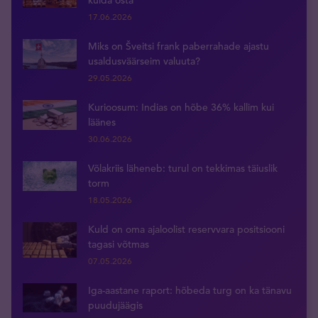
kulda osta
17.06.2026
Miks on Šveitsi frank paberrahade ajastu
usaldusväärseim valuuta?
29.05.2026
Kurioosum: Indias on hõbe 36% kallim kui
läänes
30.06.2026
Võlakriis läheneb: turul on tekkimas täiuslik
torm
18.05.2026
Kuld on oma ajaloolist reservvara positsiooni
tagasi võtmas
07.05.2026
Iga-aastane raport: hõbeda turg on ka tänavu
puudujäägis