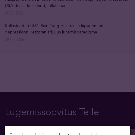
USA dollar, kulla hind, inflatsioon
30.03.2026
Kullastandard #31 Rain Tunger: isiksuse lagunemine,
depressioon, restoraniäri, uus juhtimisparadigma
09.03.2026
Lugemissoovitus Teile