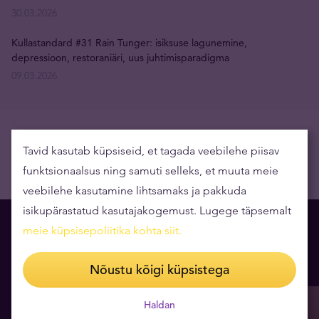
30.03.2026
Kullastandard #31 Rain Tunger: isiksuse lagunemine,
depressioon, restoraniäri, uus juhtimisparadigma
09.03.2026
Tavid kasutab küpsiseid, et tagada veebilehe piisav
funktsionaalsus ning samuti selleks, et muuta meie
veebilehe kasutamine lihtsamaks ja pakkuda
isikupärastatud kasutajakogemust. Lugege täpsemalt
meie küpsisepoliitika kohta siit
.
Lugemissoovitus Teile
Nõustu kõigi küpsistega
Haldan