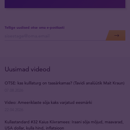
Tellige uudised otse oma e-postkasti
Uusimad videod
OTSE: kas kulllaturg on taasärkamas? (Tavidi analüütik Mait Kraun)
07.08.2026
Video: Ameeriklaste sõja kaks varjatud eesmärki
22.04.2026
Kullastandard #32 Kaius Kiivramees: Iraani sõja mõjud, maavarad,
USA dollar, kulla hind, inflatsioon