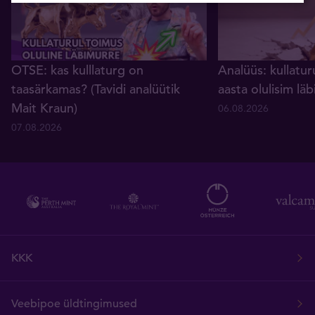
OTSE: kas kulllaturg on
Analüüs: kullatur
taasärkamas? (Tavidi analüütik
aasta olulisim lä
Mait Kraun)
06.08.2026
07.08.2026
KKK
Veebipoe üldtingimused