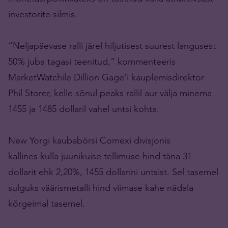
investorite silmis.
“Neljapäevase ralli järel hiljutisest suurest langusest
50% juba tagasi teenitud,” kommenteeris
MarketWatchile Dillion Gage’i kauplemisdirektor
Phil Storer, kelle sõnul peaks rallil aur välja minema
1455 ja 1485 dollaril vahel untsi kohta.
New Yorgi kaubabörsi Comexi divisjonis
kallines kulla juunikuise tellimuse hind täna 31
dollarit ehk 2,20%, 1455 dollarini untsist. Sel tasemel
sulguks väärismetalli hind viimase kahe nädala
kõrgeimal tasemel.