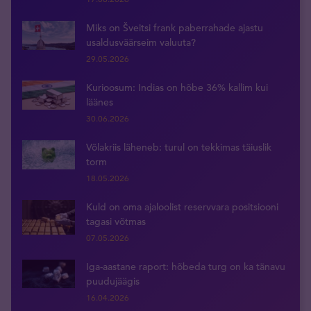
Miks on Šveitsi frank paberrahade ajastu
usaldusväärseim valuuta?
29.05.2026
Kurioosum: Indias on hõbe 36% kallim kui
läänes
30.06.2026
Võlakriis läheneb: turul on tekkimas täiuslik
torm
18.05.2026
Kuld on oma ajaloolist reservvara positsiooni
tagasi võtmas
07.05.2026
Iga-aastane raport: hõbeda turg on ka tänavu
puudujäägis
16.04.2026