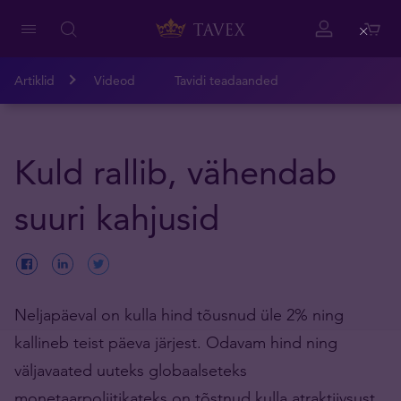
Close
Artiklid
Videod
Tavidi teadaanded
Kuld rallib, vähendab
suuri kahjusid
Neljapäeval on kulla hind tõusnud üle 2% ning
kallineb teist päeva järjest. Odavam hind ning
väljavaated uuteks globaalseteks
monetaarpoliitikateks on tõstnud kulla atraktiivsust