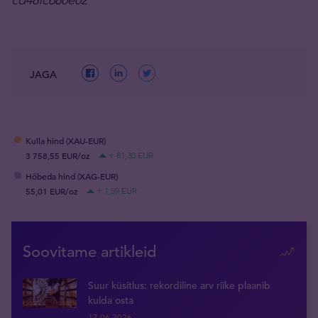
JAGA
Kulla hind (XAU-EUR)
3 758,55 EUR/oz
+ 81,30 EUR
Hõbeda hind (XAG-EUR)
55,01 EUR/oz
+ 1,59 EUR
Soovitame artikleid
Suur küsitlus: rekordiline arv riike plaanib
kulda osta
17.06.2026