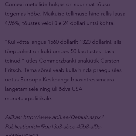
Comexi metallide hulgas on suurimat tõusu
tegemas hõbe. Maikuise tellimuse hind rallis lausa
4,96%, tõustes veidi üle 24 dollari untsi kohta.
“Kui võtta langus 1560 dollarilt 1320 dollarini, siis
tõepoolest on kuld umbes 50 kaotustest tasa
teinud,” ütles Commerzbanki analüütik Carsten
Fritsch. Tema sõnul veab kulla hinda praegu üles
ootus Euroopa Keskpanga baasintressimäära
langetamisele ning ülilõdva USA
monetaarpoliitikale.
Allikas:
http://www.ap3.ee/Default.aspx?
PublicationId=f9da13a3-abce-45b8-af0e-
cd48fc680e02