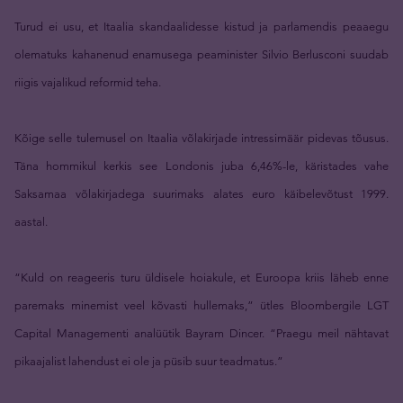
Turud ei usu, et Itaalia skandaalidesse kistud ja parlamendis peaaegu
olematuks kahanenud enamusega peaminister Silvio Berlusconi suudab
riigis vajalikud reformid teha.
Kõige selle tulemusel on Itaalia võlakirjade intressimäär pidevas tõusus.
Täna hommikul kerkis see Londonis juba 6,46%-le, käristades vahe
Saksamaa võlakirjadega suurimaks alates euro käibelevõtust 1999.
aastal.
“Kuld on reageeris turu üldisele hoiakule, et Euroopa kriis läheb enne
paremaks minemist veel kõvasti hullemaks,” ütles Bloombergile LGT
Capital Managementi analüütik Bayram Dincer. “Praegu meil nähtavat
pikaajalist lahendust ei ole ja püsib suur teadmatus.”