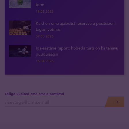
torm
18.05.2026
Kuld on oma ajaloolist reservvara positsiooni
tagasi võtmas
07.05.2026
Iga-aastane raport: hõbeda turg on ka tänavu
puudujäägis
16.04.2026
Tellige uudised otse oma e-postkasti