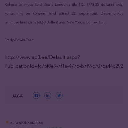
Kohese tellimuse kuld tõusis Londonis üle 1%, 1773,35 dollarini untsi
kohta, mis on kõrgeim hind pärast 22. septembrit. Detsembrikuu
tellimuse hind oli 1768,60 dollarit unts New Yorgis Comexi turul.
Fredy-Edwin Esse
http://www.ap3.ee/Default.aspx?
PublicationId=fc75f0e9-7f1a-4776-b7f9-c7076a44c292
JAGA
Kulla hind (XAU-EUR)