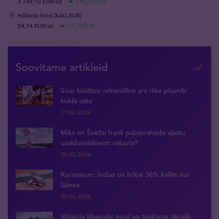
3 749,10 EUR/oz
+ 66,25 EUR
Hõbeda hind (XAG-EUR)
54,74 EUR/oz
+ 1,34 EUR
Soovitame artikleid
Suur küsitlus: rekordiline arv riike plaanib
kulda osta
17.06.2026
Miks on Šveitsi frank paberrahade ajastu
usaldusväärseim valuuta?
29.05.2026
Kurioosum: Indias on hõbe 36% kallim kui
läänes
30.06.2026
Võlakriis läheneb: turul on tekkimas täiuslik