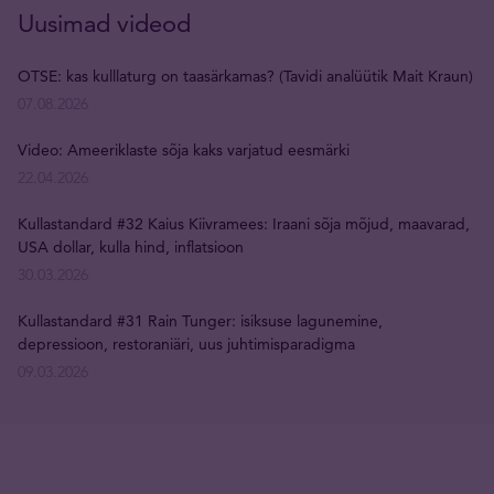
Uusimad videod
OTSE: kas kulllaturg on taasärkamas? (Tavidi analüütik Mait Kraun)
07.08.2026
Video: Ameeriklaste sõja kaks varjatud eesmärki
22.04.2026
Kullastandard #32 Kaius Kiivramees: Iraani sõja mõjud, maavarad,
USA dollar, kulla hind, inflatsioon
30.03.2026
Kullastandard #31 Rain Tunger: isiksuse lagunemine,
depressioon, restoraniäri, uus juhtimisparadigma
09.03.2026