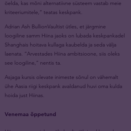
öelda, kas mõni alternatiivne süsteem vastab meie
kriteeriumitele,” teatas keskpank.
Adrian Ash BullionVaultist ütles, et järgmine
loogiline samm Hiina jaoks on lubada keskpankadel
Shanghais hoitava kullaga kaubelda ja seda välja
laenata. “Arvestades Hiina ambitsioone, siis oleks
see loogiline,” nentis ta.
Asjaga kursis olevate inimeste sõnul on vähemalt
ühe Aasia riigi keskpank avaldanud huvi oma kulda
hoida just Hiinas.
Venemaa õppetund