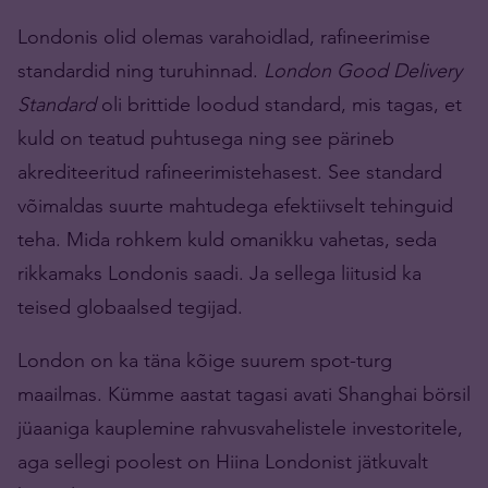
Londonis olid olemas varahoidlad, rafineerimise
standardid ning turuhinnad.
London Good Delivery
Standard
oli brittide loodud standard, mis tagas, et
kuld on teatud puhtusega ning see pärineb
akrediteeritud rafineerimistehasest. See standard
võimaldas suurte mahtudega efektiivselt tehinguid
teha. Mida rohkem kuld omanikku vahetas, seda
rikkamaks Londonis saadi. Ja sellega liitusid ka
teised globaalsed tegijad.
London on ka täna kõige suurem spot-turg
maailmas. Kümme aastat tagasi avati Shanghai börsil
jüaaniga kauplemine rahvusvahelistele investoritele,
aga sellegi poolest on Hiina Londonist jätkuvalt