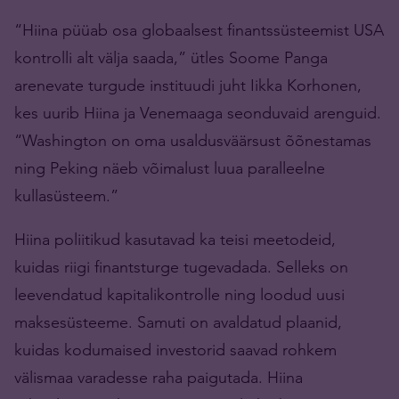
“Hiina püüab osa globaalsest finantssüsteemist USA
kontrolli alt välja saada,” ütles Soome Panga
arenevate turgude instituudi juht Iikka Korhonen,
kes uurib Hiina ja Venemaaga seonduvaid arenguid.
“Washington on oma usaldusväärsust õõnestamas
ning Peking näeb võimalust luua paralleelne
kullasüsteem.”
Hiina poliitikud kasutavad ka teisi meetodeid,
kuidas riigi finantsturge tugevadada. Selleks on
leevendatud kapitalikontrolle ning loodud uusi
maksesüsteeme. Samuti on avaldatud plaanid,
kuidas kodumaised investorid saavad rohkem
välismaa varadesse raha paigutada. Hiina