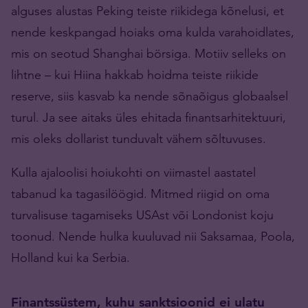
alguses alustas Peking teiste riikidega kõnelusi, et
nende keskpangad hoiaks oma kulda varahoidlates,
mis on seotud Shanghai börsiga. Motiiv selleks on
lihtne – kui Hiina hakkab hoidma teiste riikide
reserve, siis kasvab ka nende sõnaõigus globaalsel
turul. Ja see aitaks üles ehitada finantsarhitektuuri,
mis oleks dollarist tunduvalt vähem sõltuvuses.
Kulla ajaloolisi hoiukohti on viimastel aastatel
tabanud ka tagasilöögid. Mitmed riigid on oma
turvalisuse tagamiseks USAst või Londonist koju
toonud. Nende hulka kuuluvad nii Saksamaa, Poola,
Holland kui ka Serbia.
Finantssüstem, kuhu sanktsioonid ei ulatu