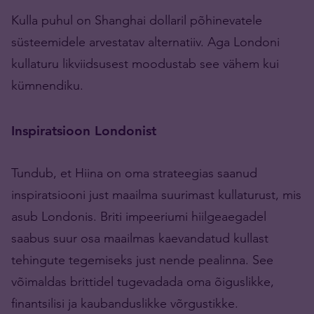
Kulla puhul on Shanghai dollaril põhinevatele
süsteemidele arvestatav alternatiiv. Aga Londoni
kullaturu likviidsusest moodustab see vähem kui
kümnendiku.
Inspiratsioon Londonist
Tundub, et Hiina on oma strateegias saanud
inspiratsiooni just maailma suurimast kullaturust, mis
asub Londonis. Briti impeeriumi hiilgeaegadel
saabus suur osa maailmas kaevandatud kullast
tehingute tegemiseks just nende pealinna. See
võimaldas brittidel tugevadada oma õiguslikke,
finantsilisi ja kaubanduslikke võrgustikke.