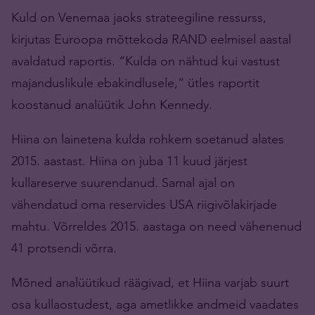
Kuld on Venemaa jaoks strateegiline ressurss,
kirjutas Euroopa mõttekoda RAND eelmisel aastal
avaldatud raportis. “Kulda on nähtud kui vastust
majanduslikule ebakindlusele,” ütles raportit
koostanud analüütik John Kennedy.
Hiina on lainetena kulda rohkem soetanud alates
2015. aastast. Hiina on juba 11 kuud järjest
kullareserve suurendanud. Samal ajal on
vähendatud oma reservides USA riigivõlakirjade
mahtu. Võrreldes 2015. aastaga on need vähenenud
41 protsendi võrra.
Mõned analüütikud räägivad, et Hiina varjab suurt
osa kullaostudest, aga ametlikke andmeid vaadates