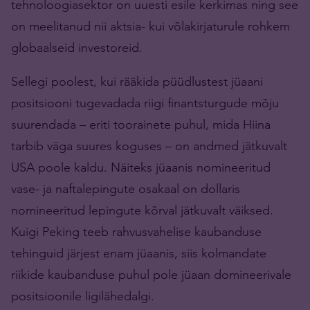
tehnoloogiasektor on uuesti esile kerkimas ning see
on meelitanud nii aktsia- kui võlakirjaturule rohkem
globaalseid investoreid.
Sellegi poolest, kui rääkida püüdlustest jüaani
positsiooni tugevadada riigi finantsturgude mõju
suurendada – eriti toorainete puhul, mida Hiina
tarbib väga suures koguses – on andmed jätkuvalt
USA poole kaldu. Näiteks jüaanis nomineeritud
vase- ja naftalepingute osakaal on dollaris
nomineeritud lepingute kõrval jätkuvalt väiksed.
Kuigi Peking teeb rahvusvahelise kaubanduse
tehinguid järjest enam jüaanis, siis kolmandate
riikide kaubanduse puhul pole jüaan domineerivale
positsioonile ligilähedalgi.