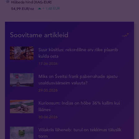
Hõbeda hind (XAG-EUR)
54,99 EUR/oz
+ 1,68 EUR
Soovitame artikleid
Suur küsitlus: rekordiline arv riike plaanib
kulda osta
17.06.2026
Miks on Šveitsi frank paberrahade ajastu
usaldusväärseim valuuta?
29.05.2026
Kurioosum: Indias on hõbe 36% kallim kui
läänes
30.06.2026
Võlakriis läheneb: turul on tekkimas täiuslik
torm