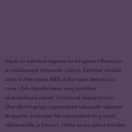
Hiljuti on hakatud nägema ka kõrgema inflatsiooni
ja madalamate intresside tulekut. Eelmisel nädalal
andis kullale tõuke 4000 dollari tase ületada just
mure USA riigivõla kasvu ning poliitilise
ebastabiilsuse pärast. Investorid Jaapanist kuni
Ühendkuningriigini panustavad valuutade väärtuse
langusele, loobudes fiat-valuutadest ning ostes
väärismetalle ja bitcoini. Hõbe on ka sellest trendist