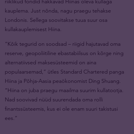
riiklikud fondid hakkavad Hiinas oleva kullaga
kauplema. Just nõnda, nagu praegu tehakse
Londonis. Sellega soovitakse tuua suur osa
kullakauplemisest Hiina.
“Kõik tegurid on soodsad – riigid hajutavad oma
reserve, geopoliitiline ebastabiilsus on kõrge ning
alternatiivsed maksesüsteemid on aina
populaarsemad,” ütles Standard Chartered panga
Hiina ja Põhja-Aasia peaökonomist Ding Shuang.
“Hiina on juba praegu maailma suurim kullatootja.
Nad soovivad nüüd suurendada oma rolli
finantssüsteemis, kus ei ole enam suuri takistusi
ees.”