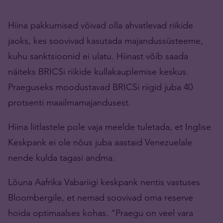
Hiina pakkumised võivad olla ahvatlevad riikide
jaoks, kes soovivad kasutada majandussüsteeme,
kuhu sanktsioonid ei ulatu. Hiinast võib saada
näiteks BRICSi riikide kullakauplemise keskus.
Praeguseks moodustavad BRICSi riigid juba 40
protsenti maailmamajandusest.
Hiina liitlastele pole vaja meelde tuletada, et Inglise
Keskpank ei ole nõus juba aastaid Venezuelale
nende kulda tagasi andma.
Lõuna Aafrika Vabariigi keskpank nentis vastuses
Bloombergile, et nemad soovivad oma reserve
hoida optimaalses kohas. “Praegu on veel vara