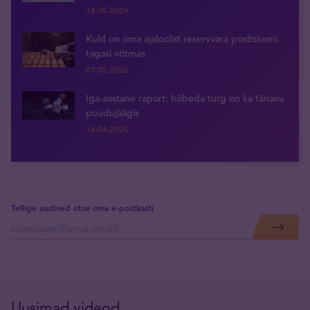
18.05.2026
Kuld on oma ajaloolist reservvara positsiooni
tagasi võtmas
07.05.2026
Iga-aastane raport: hõbeda turg on ka tänavu
puudujäägis
16.04.2026
Tellige uudised otse oma e-postkasti
Uusimad videod