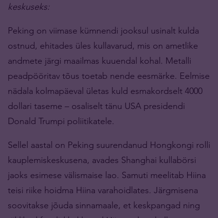
keskuseks:
Peking on viimase kümnendi jooksul usinalt kulda
ostnud, ehitades üles kullavarud, mis on ametlike
andmete järgi maailmas kuuendal kohal. Metalli
peadpööritav tõus toetab nende eesmärke. Eelmise
nädala kolmapäeval ületas kuld esmakordselt 4000
dollari taseme – osaliselt tänu USA presidendi
Donald Trumpi poliitikatele.
Sellel aastal on Peking suurendanud Hongkongi rolli
kauplemiskeskusena, avades Shanghai kullabörsi
jaoks esimese välismaise lao. Samuti meelitab Hiina
teisi riike hoidma Hiina varahoidlates. Järgmisena
soovitakse jõuda sinnamaale, et keskpangad ning