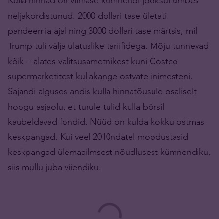
Kulla hinnad on viimase kümnendi jooksul umbes
neljakordistunud. 2000 dollari tase ületati
pandeemia ajal ning 3000 dollari tase märtsis, mil
Trump tuli välja ulatuslike tariifidega. Mõju tunnevad
kõik – alates valitsusametnikest kuni Costco
supermarketitest kullakange ostvate inimesteni.
Sajandi alguses andis kulla hinnatõusule osaliselt
hoogu asjaolu, et turule tulid kulla börsil
kaubeldavad fondid. Nüüd on kulda kokku ostmas
keskpangad. Kui veel 2010ndatel moodustasid
keskpangad ülemaailmsest nõudlusest kümnendiku,
siis mullu juba viiendiku.