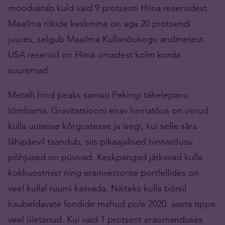
moodustab kuld vaid 9 protsenti Hiina reservidest.
Maailma riikide keskmine on aga 20 protsendi
juures, selgub Maailma Kullanõukogu andmetest.
USA reservid on Hiina omadest kolm korda
suuremad.
Metalli hind peaks samuti Pekingi tähelepanu
tõmbama. Gravitatsiooni eirav hinnatõus on viinud
kulla uutesse kõrgustesse ja isegi, kui selle sära
lähipäevil taandub, siis pikaajalised hinnatõusu
põhjused on püsivad. Keskpangad jätkavad kulla
kokkuostmist ning erainvestorite portfellides on
veel kullal ruumi kasvada. Näiteks kulla börsil
kaubeldavate fondide mahud pole 2020. aasta tippe
veel ületanud. Kui vaid 1 protsent eraomanduses