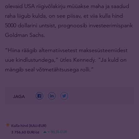
olevaid USA riigivõlakirju müüakse maha ja saadud
raha liigub kulda, on see piisav, et viia kulla hind
5000 dollarini untsist, prognoosib investeerimispank
Goldman Sachs.
“Hiina räägib alternatiivsetest maksesüsteemidest
uue kindlustundega,” ütles Kennedy. “Ja kuld on
mängib seal võtmetähtsusega rolli.”
JAGA
Kulla hind (XAU-EUR)
3 756,60 EUR/oz
+ 80,35 EUR