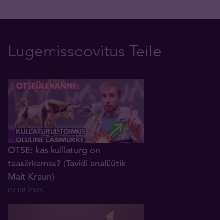
Lugemissoovitus Teile
OTSE: kas kulllaturg on
taasärkamas? (Tavidi analüütik
Mait Kraun)
07.08.2026