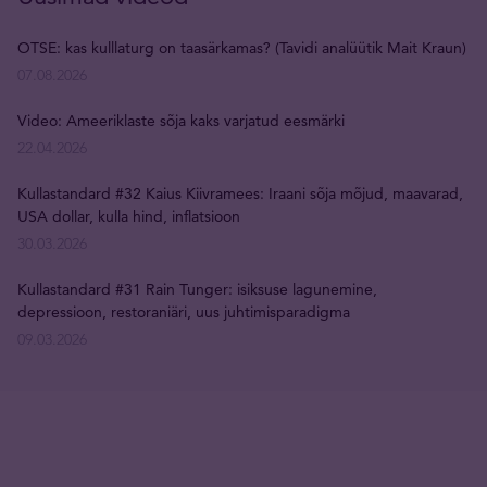
OTSE: kas kulllaturg on taasärkamas? (Tavidi analüütik Mait Kraun)
07.08.2026
Video: Ameeriklaste sõja kaks varjatud eesmärki
22.04.2026
Kullastandard #32 Kaius Kiivramees: Iraani sõja mõjud, maavarad,
USA dollar, kulla hind, inflatsioon
30.03.2026
Kullastandard #31 Rain Tunger: isiksuse lagunemine,
depressioon, restoraniäri, uus juhtimisparadigma
09.03.2026