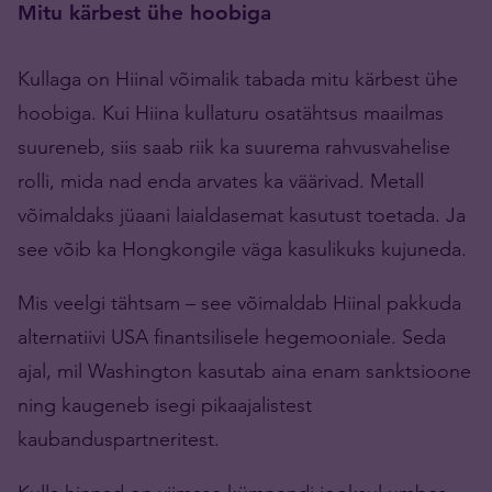
Mitu kärbest ühe hoobiga
Kullaga on Hiinal võimalik tabada mitu kärbest ühe
hoobiga. Kui Hiina kullaturu osatähtsus maailmas
suureneb, siis saab riik ka suurema rahvusvahelise
rolli, mida nad enda arvates ka väärivad. Metall
võimaldaks jüaani laialdasemat kasutust toetada. Ja
see võib ka Hongkongile väga kasulikuks kujuneda.
Mis veelgi tähtsam – see võimaldab Hiinal pakkuda
alternatiivi USA finantsilisele hegemooniale. Seda
ajal, mil Washington kasutab aina enam sanktsioone
ning kaugeneb isegi pikaajalistest
kaubanduspartneritest.