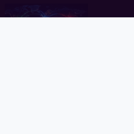
Pealeht
Kuld
Hõbe
Valuuta
Graafik
Uudised
Tavid ID
Küsitlus: keskpangad ootavad
rahanduses "multipolaarse"
maailma tulekut
07.07.2026
Globaalne võlg kaardil: millised
riigid on ennast enim lõhki