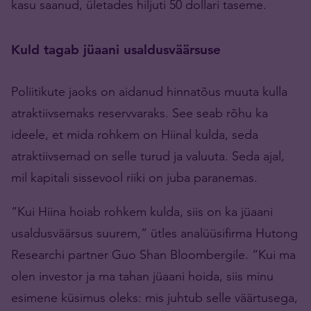
kasu saanud, ületades hiljuti 50 dollari taseme.
Kuld tagab jüaani usaldusväärsuse
Poliitikute jaoks on aidanud hinnatõus muuta kulla
atraktiivsemaks reservvaraks. See seab rõhu ka
ideele, et mida rohkem on Hiinal kulda, seda
atraktiivsemad on selle turud ja valuuta. Seda ajal,
mil kapitali sissevool riiki on juba paranemas.
“Kui Hiina hoiab rohkem kulda, siis on ka jüaani
usaldusväärsus suurem,” ütles analüüsifirma Hutong
Researchi partner Guo Shan Bloombergile. “Kui ma
olen investor ja ma tahan jüaani hoida, siis minu
esimene küsimus oleks: mis juhtub selle väärtusega,