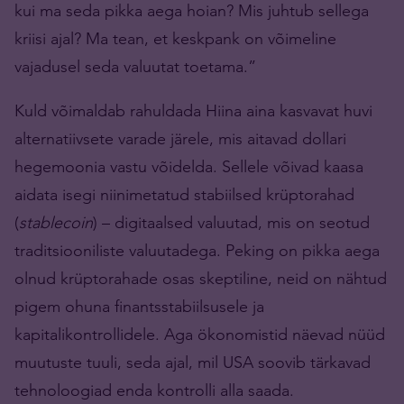
kui ma seda pikka aega hoian? Mis juhtub sellega
kriisi ajal? Ma tean, et keskpank on võimeline
vajadusel seda valuutat toetama.”
Kuld võimaldab rahuldada Hiina aina kasvavat huvi
alternatiivsete varade järele, mis aitavad dollari
hegemoonia vastu võidelda. Sellele võivad kaasa
aidata isegi niinimetatud stabiilsed krüptorahad
(
stablecoin
) – digitaalsed valuutad, mis on seotud
traditsiooniliste valuutadega. Peking on pikka aega
olnud krüptorahade osas skeptiline, neid on nähtud
pigem ohuna finantsstabiilsusele ja
kapitalikontrollidele. Aga ökonomistid näevad nüüd
muutuste tuuli, seda ajal, mil USA soovib tärkavad
tehnoloogiad enda kontrolli alla saada.