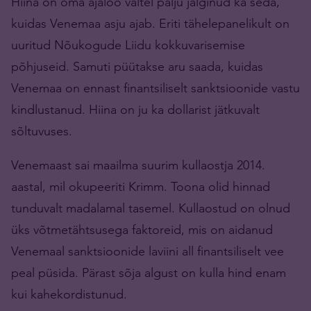
Hiina on oma ajaloo vältel palju jälginud ka seda,
kuidas Venemaa asju ajab. Eriti tähelepanelikult on
uuritud Nõukogude Liidu kokkuvarisemise
põhjuseid. Samuti püütakse aru saada, kuidas
Venemaa on ennast finantsiliselt sanktsioonide vastu
kindlustanud. Hiina on ju ka dollarist jätkuvalt
sõltuvuses.
Venemaast sai maailma suurim kullaostja 2014.
aastal, mil okupeeriti Krimm. Toona olid hinnad
tunduvalt madalamal tasemel. Kullaostud on olnud
üks võtmetähtsusega faktoreid, mis on aidanud
Venemaal sanktsioonide laviini all finantsiliselt vee
peal püsida. Pärast sõja algust on kulla hind enam
kui kahekordistunud.