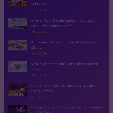
kulda osta
17.06.2026
Miks on Šveitsi frank paberrahade ajastu
usaldusväärseim valuuta?
29.05.2026
Kurioosum: Indias on hõbe 36% kallim kui
läänes
30.06.2026
Võlakriis läheneb: turul on tekkimas täiuslik
torm
18.05.2026
Kuld on oma ajaloolist reservvara positsiooni
tagasi võtmas
07.05.2026
Iga-aastane raport: hõbeda turg on ka tänavu
puudujäägis