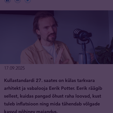
17.09.2025
Kullastandardi 27. saates on külas tarkvara
arhitekt ja vabalooja Eerik Potter. Eerik räägib
sellest, kuidas pangad õhust raha loovad, kust
tuleb inflatsioon ning mida tähendab võlgade
kasvul põhinev majandus.