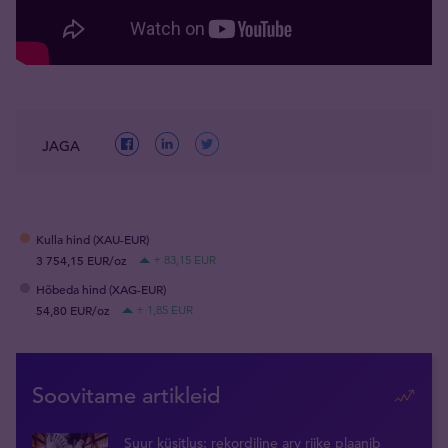
JAGA
Kulla hind (XAU-EUR)
3 754,15 EUR/oz
+ 83,15 EUR
Hõbeda hind (XAG-EUR)
54,80 EUR/oz
+ 1,85 EUR
Soovitame artikleid
Suur küsitlus: rekordiline arv riike plaanib