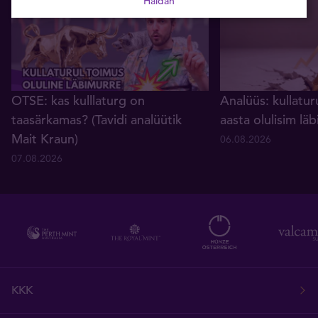
Haldan
OTSE: kas kulllaturg on
Analüüs: kullatur
taasärkamas? (Tavidi analüütik
aasta olulisim lä
Mait Kraun)
06.08.2026
07.08.2026
KKK