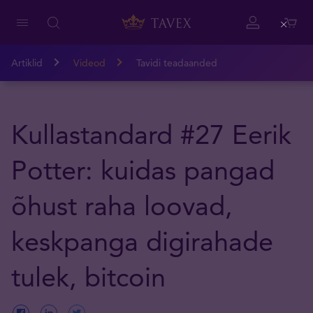
Close
Artiklid
Videod
Tavidi teadaanded
Kullastandard #27 Eerik
Potter: kuidas pangad
õhust raha loovad,
keskpanga digirahade
tulek, bitcoin