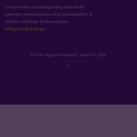
Liituge meie uudiskirjaga ning olge kursis
parimate pakkumistega ning päevakajaliste ja
oluliste uudistega kullamaailmast.
Liituge uudiskirjaga
© Kõik õigused kaitstud, Tavid AS 2026