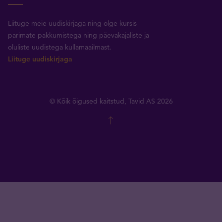
Liituge meie uudiskirjaga ning olge kursis
parimate pakkumistega ning päevakajaliste ja
oluliste uudistega kullamaailmast.
Liituge uudiskirjaga
© Kõik õigused kaitstud, Tavid AS 2026