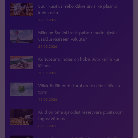
Suur küsitlus: rekordiline arv riike plaanib
kulda osta
17.06.2026
Miks on Šveitsi frank paberrahade ajastu
usaldusväärseim valuuta?
29.05.2026
Kurioosum: Indias on hõbe 36% kallim kui
läänes
30.06.2026
Võlakriis läheneb: turul on tekkimas täiuslik
torm
18.05.2026
Kuld on oma ajaloolist reservvara positsiooni
tagasi võtmas
07.05.2026