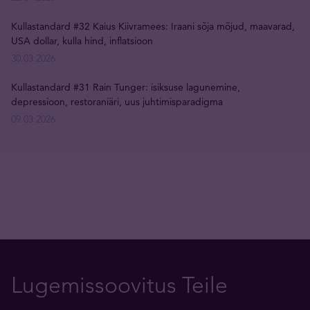
Kullastandard #32 Kaius Kiivramees: Iraani sõja mõjud, maavarad,
USA dollar, kulla hind, inflatsioon
30.03.2026
Kullastandard #31 Rain Tunger: isiksuse lagunemine,
depressioon, restoraniäri, uus juhtimisparadigma
09.03.2026
Lugemissoovitus Teile