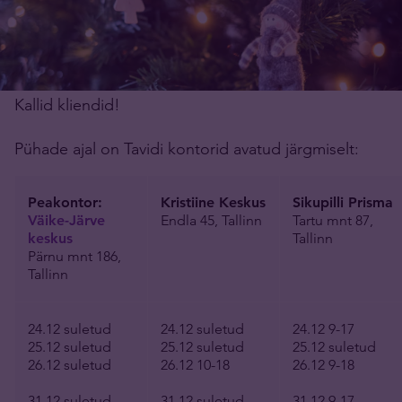
Kallid kliendid!
Pühade ajal on Tavidi kontorid avatud järgmiselt:
Peakontor:
Kristiine Keskus
Sikupilli Prisma
Väike-Järve
Endla 45, Tallinn
Tartu mnt 87,
keskus
Tallinn
Pärnu mnt 186,
Tallinn
24.12 suletud
24.12 suletud
24.12 9-17
25.12 suletud
25.12 suletud
25.12 suletud
26.12 suletud
26.12 10-18
26.12 9-18
31.12 suletud
31.12 suletud
31.12 9-17