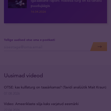
Iga-aastane raport: hõbeda turg on ka tänavu
puudujäägis
16.04.2026
Tellige uudised otse oma e-postkasti
Uusimad videod
OTSE: kas kulllaturg on taasärkamas? (Tavidi analüütik Mait Kraun)
07.08.2026
Video: Ameeriklaste sõja kaks varjatud eesmärki
22.04.2026