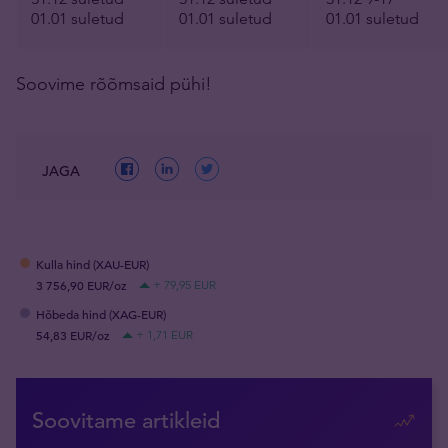
01.01 suletud
01.01 suletud
01.01 suletud
Soovime rõõmsaid pühi!
JAGA
Kulla hind (XAU-EUR)
3 756,90 EUR/oz
+ 79,95 EUR
Hõbeda hind (XAG-EUR)
54,83 EUR/oz
+ 1,71 EUR
Soovitame artikleid