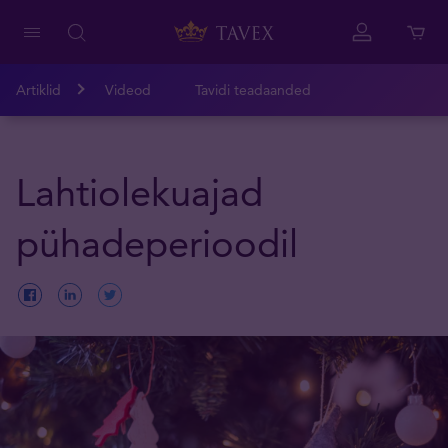
Artiklid
Videod
Tavidi teadaanded
Lahtiolekuajad
pühadeperioodil