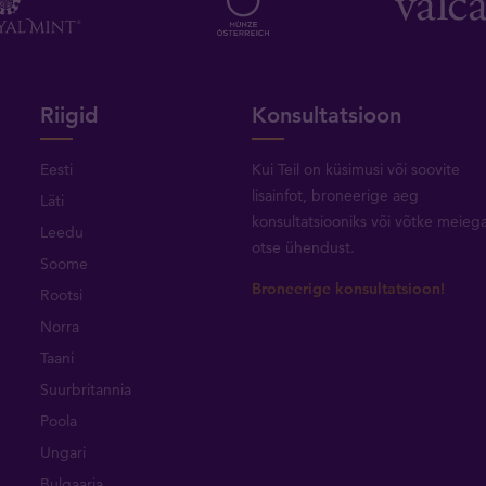
Riigid
Konsultatsioon
Eesti
Kui Teil on küsimusi või soovite
lisainfot, broneerige aeg
Läti
konsultatsiooniks või
võtke meieg
Leedu
otse ühendust
.
Soome
Broneerige konsultatsioon!
Rootsi
Norra
Taani
Suurbritannia
Poola
Ungari
Bulgaaria