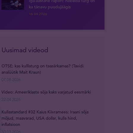
Iga-aastane raport: hõbeda turg on
ka tänavu puudujäägis
16.04.2026
Uusimad videod
OTSE: kas kulllaturg on taasärkamas? (Tavidi
analüütik Mait Kraun)
07.08.2026
Video: Ameeriklaste sõja kaks varjatud eesmärki
22.04.2026
Kullastandard #32 Kaius Kiivramees: Iraani sõja
mõjud, maavarad, USA dollar, kulla hind,
inflatsioon
30.03.2026