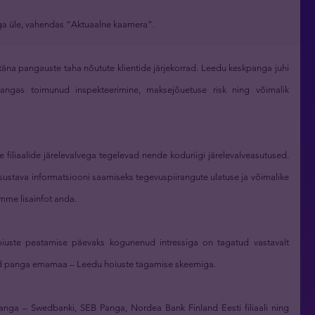
nga üle, vahendas “Aktuaalne kaamera”.
täna pangauste taha nõutute klientide järjekorrad. Leedu keskpanga juhi
 pangas toimunud inspekteerimine, maksejõuetuse risk ning võimalik
e filiaalide järelevalvega tegelevad nende koduriigi järelevalveasutused.
stava informatsiooni saamiseks tegevuspiirangute ulatuse ja võimalike
omme lisainfot anda.
iuste peatamise päevaks kogunenud intressiga on tagatud vastavalt
atud panga emamaa – Leedu hoiuste tagamise skeemiga.
nga – Swedbanki, SEB Panga, Nordea Bank Finland Eesti filiaali ning