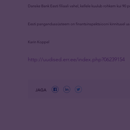
Danske Bank Eesti filiaali vahel, kellele kuulub rohkem kui 90 pr
Eesti pangandussüsteem on finantsinspektsiooni kinnitusel usa
Karin Koppel
http://uudised.err.ee/index.php?06239154
JAGA