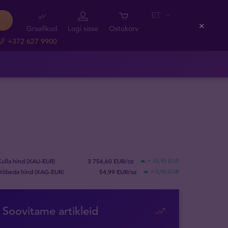
ET
Graafikud
Logi sisse
Ostukorv
Close
+372 627 9900
Kulla hind (XAU-EUR)
3 756,60 EUR/oz
+ 55,95 EUR
Hõbeda hind (XAG-EUR)
54,99 EUR/oz
+ 0,96 EUR
Soovitame artikleid