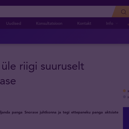
Uudised
Konsultatsioon
Kontakt
Info
üle riigi suuruselt
rase
eljanda panga Snorase juhtkonna ja tegi ettepaneku panga aktsiate