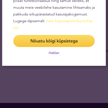
piisav funktsionaalsus ning samuti selleks, et
muuta meie veebilehe kasutamine lihtsamaks ja
pakkuda isikupärastatud kasutajakogemust.
Lugege täpsemalt
meie küpsisepoliitika kohta
siit
.
Nõustu kõigi küpsistega
Tel
Haldan