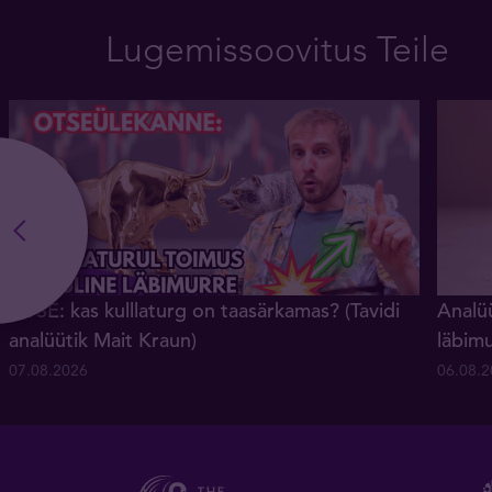
Lugemissoovitus Teile
OTSE: kas kulllaturg on taasärkamas? (Tavidi
Analüü
analüütik Mait Kraun)
läbim
07.08.2026
06.08.