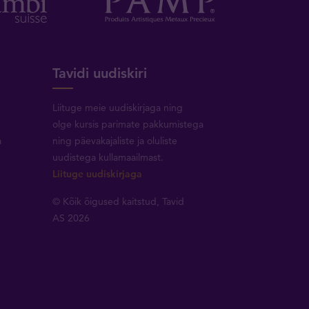
Tavidi uudiskiri
Liituge meie uudiskirjaga ning
olge kursis parimate pakkumistega
a
ning päevakajaliste ja oluliste
uudistega kullamaailmast.
Liituge uudiskirjaga
© Kõik õigused kaitstud, Tavid
AS 2026