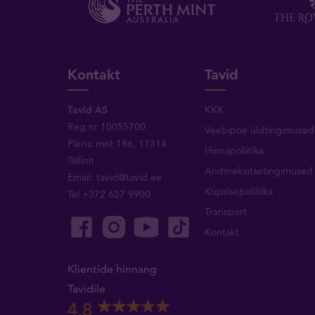
Kontakt
Tavid
Tavid AS
KKK
Reg nr 10055700
Veebipoe üldtingimused
Pärnu mnt 186, 11314
Hinnapoliitika
Tallinn
Andmekaitsetingimused
Email:
tavid@tavid.ee
Küpsisepoliitika
Tel
+372 627 9900
Transport
Kontakt
Klientide hinnang
Tavidile
4.8