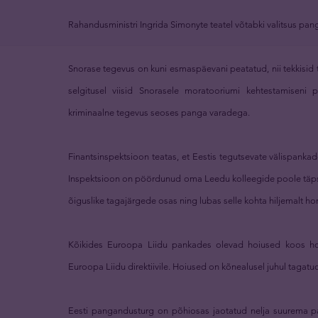
Rahandusministri Ingrida Simonyte teatel võtabki valitsus pa
Snorase tegevus on kuni esmaspäevani peatatud, nii tekkisid 
selgitusel viisid Snorasele moratooriumi kehtestamiseni
kriminaalne tegevus seoses panga varadega.
Finantsinspektsioon teatas, et Eestis tegutsevate välispankad
Inspektsioon on pöördunud oma Leedu kolleegide poole täpsu
õiguslike tagajärgede osas ning lubas selle kohta hiljemalt h
Kõikides Euroopa Liidu pankades olevad hoiused koos ho
Euroopa Liidu direktiivile. Hoiused on kõnealusel juhul tag
Eesti pangandusturg on põhiosas jaotatud nelja suurema pa