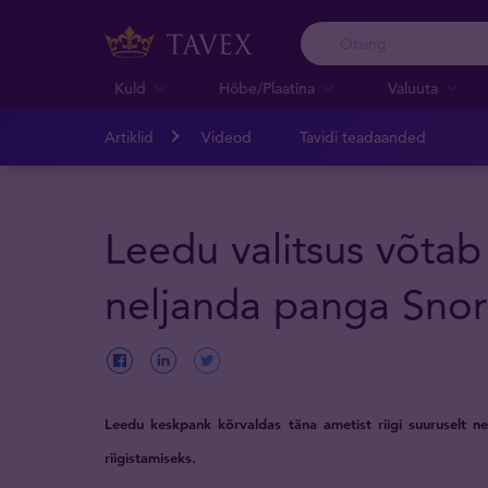
Kuld
Hõbe/Plaatina
Valuuta
Artiklid
Videod
Tavidi teadaanded
Leedu valitsus võtab 
neljanda panga Sno
Leedu keskpank kõrvaldas täna ametist riigi suuruselt n
riigistamiseks.