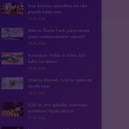
Suur küsitlus: rekordiline arv riike
plaanib kulda osta
17.06.2026
Miks on Šveitsi frank paberrahade
ajastu usaldusväärseim valuuta?
29.05.2026
Kurioosum: Indias on hõbe 36%
kallim kui läänes
30.06.2026
Võlakriis läheneb: turul on tekkimas
täiuslik torm
18.05.2026
Kuld on oma ajaloolist reservvara
positsiooni tagasi võtmas
07.05.2026