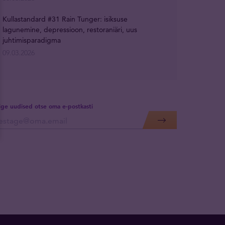
Kullastandard #31 Rain Tunger: isiksuse
lagunemine, depressioon, restoraniäri, uus
juhtimisparadigma
09.03.2026
lige uudised otse oma e-postkasti