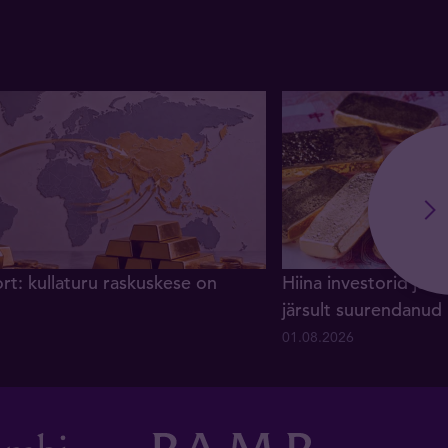
rt: kullaturu raskuskese on
Hiina investorid ja 
järsult suurendanud
01.08.2026