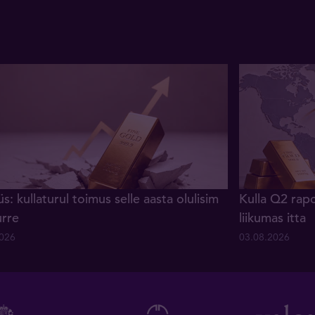
s: kullaturul toimus selle aasta olulisim
Kulla Q2 rapo
urre
liikumas itta
2026
03.08.2026