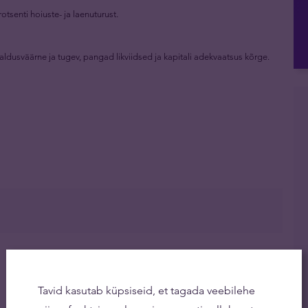
otsenti hoiuste- ja laenuturust.
ldusväärne ja tugev, pangad likviidsed ja kapitali adekvaatsus kõrge.
Tavid kasutab küpsiseid, et tagada veebilehe