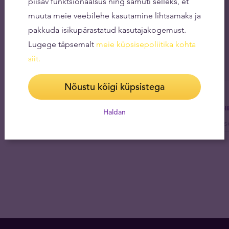
piisav funktsionaalsus ning samuti selleks, et
muuta meie veebilehe kasutamine lihtsamaks ja
pakkuda isikupärastatud kasutajakogemust.
Lugege täpsemalt
meie küpsisepoliitika kohta
siit
.
Nõustu kõigi küpsistega
Tel
Haldan