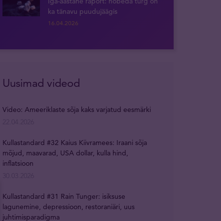
Iga-aastane raport: hõbeda turg on
ka tänavu puudujäägis
16.04.2026
Uusimad videod
Video: Ameeriklaste sõja kaks varjatud eesmärki
22.04.2026
Kullastandard #32 Kaius Kiivramees: Iraani sõja
mõjud, maavarad, USA dollar, kulla hind,
inflatsioon
30.03.2026
Kullastandard #31 Rain Tunger: isiksuse
lagunemine, depressioon, restoraniäri, uus
juhtimisparadigma