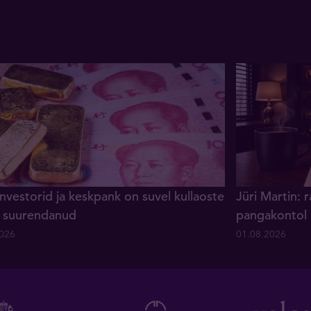
investorid ja keskpank on suvel kullaoste
Jüri Martin: 
lt suurendanud
pangakontol
2026
01.08.2026