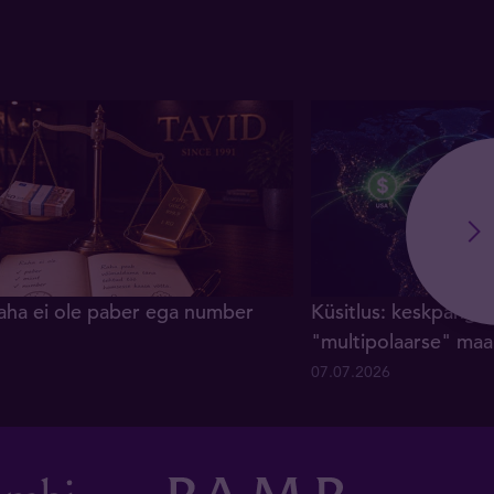
raha ei ole paber ega number
Küsitlus: keskpanga
"multipolaarse" maa
07.07.2026