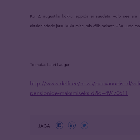
Kui 2. augustiks kokku leppida ei suudeta, võib see ära 
aktsiahindade järsu kukkumise, mis võib paisata USA uude m
Toimetas Lauri Laugen
http://www.delfi.ee/news/paevauudised/vali
pensionide-maksmiseks.d?id=49470611
JAGA