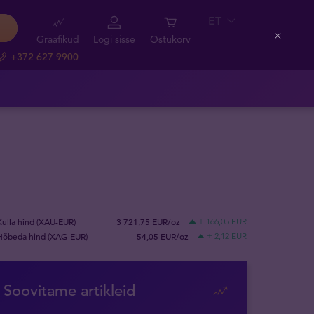
ET
Graafikud
Logi sisse
Ostukorv
Close
+372 627 9900
Kulla hind (XAU-EUR)
3 721,75 EUR/oz
+ 166,05 EUR
Hõbeda hind (XAG-EUR)
54,05 EUR/oz
+ 2,12 EUR
Soovitame artikleid