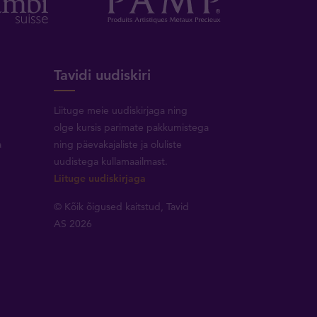
Tavidi uudiskiri
Liituge meie uudiskirjaga ning
olge kursis parimate pakkumistega
a
ning päevakajaliste ja oluliste
uudistega kullamaailmast.
Liituge uudiskirjaga
© Kõik õigused kaitstud, Tavid
AS 2026