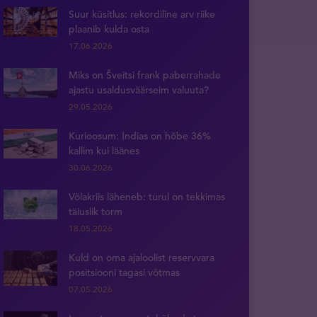
Suur küsitlus: rekordiline arv riike
plaanib kulda osta
17.06.2026
Miks on Šveitsi frank paberrahade
ajastu usaldusväärseim valuuta?
29.05.2026
Kurioosum: Indias on hõbe 36%
kallim kui läänes
30.06.2026
Võlakriis läheneb: turul on tekkimas
täiuslik torm
18.05.2026
Kuld on oma ajaloolist reservvara
positsiooni tagasi võtmas
07.05.2026