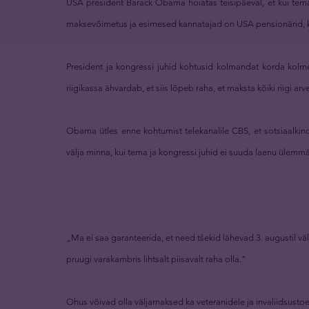
USA president Barack Obama hoiatas teisipäeval, et kui tem
maksevõimetus ja esimesed kannatajad on USA pensionärid, k
President ja kongressi juhid kohtusid kolmandat korda kolm
riigikassa ähvardab, et siis lõpeb raha, et maksta kõiki riigi arv
Obama ütles enne kohtumist telekanalile CBS, et sotsiaalkind
välja minna, kui tema ja kongressi juhid ei suuda laenu ülemm
„Ma ei saa garanteerida, et need tšekid lähevad 3. augustil v
pruugi varakambris lihtsalt piisavalt raha olla.“
Ohus võivad olla väljamaksed ka veteranidele ja invaliidsusto