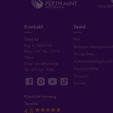
Kontakt
Tavid
Tavid AS
KKK
Reg nr 10055700
Veebipoe üldtingimused
Pärnu mnt 186, 11314
Hinnapoliitika
Tallinn
Andmekaitsetingimused
Email:
tavid@tavid.ee
Küpsisepoliitika
Tel
+372 627 9900
Transport
Kontakt
Klientide hinnang
Tavidile
4.8