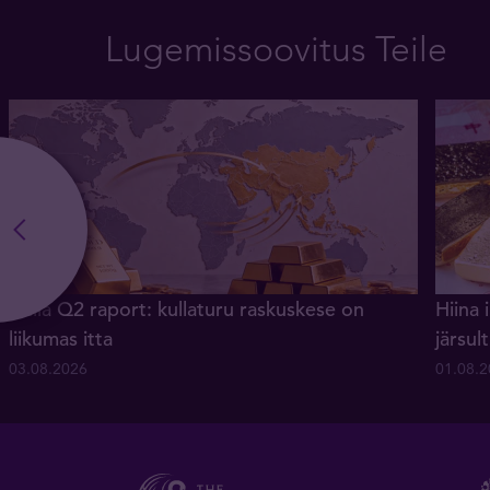
Lugemissoovitus Teile
Kulla Q2 raport: kullaturu raskuskese on
Hiina 
liikumas itta
järsu
03.08.2026
01.08.