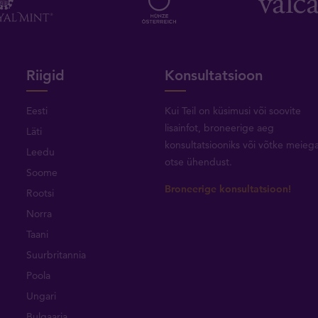
Riigid
Konsultatsioon
Eesti
Kui Teil on küsimusi või soovite
lisainfot, broneerige aeg
Läti
konsultatsiooniks või
võtke meieg
Leedu
otse ühendust
.
Soome
Broneerige konsultatsioon!
Rootsi
Norra
Taani
Suurbritannia
Poola
Ungari
Bulgaaria