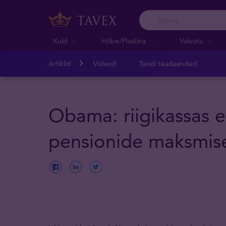
Kuld
Hõbe/Plaatina
Valuuta
Artiklid
Videod
Tavidi teadaanded
Obama: riigikassas e
pensionide maksmis