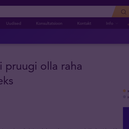
Uudised
Konsultatsioon
Kontakt
Info
i pruugi olla raha
eks