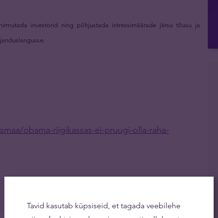
hirmutada investorid ning põhjustada intressimäärade järsu tõusu ja
ajanduslangusse.
smaa/obama-riigikassas-ei-pruugi-olla-raha-
Tavid kasutab küpsiseid, et tagada veebilehe