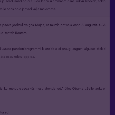
a ja seadusandjad ei suuda laenu ülemmäära osas kokku leppida, tekib
elle pensionid jäävad välja maksmata.
e päeva jooksul Valges Majas, et murda patiseis enne 2. augustit. USA
eid, teatab Reuters.
lustuse pensioniprogrammi klientidele ei pruugi augusti alguses tšekid
äära osas kokku leppida.
älja, kui me pole seda küsimust lahendanud,“ ütles Obama. „Selle jaoks ei
etused.