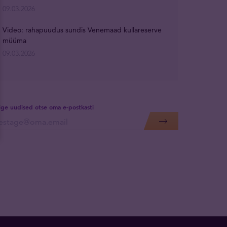
09.03.2026
Video: rahapuudus sundis Venemaad kullareserve
müüma
09.03.2026
lige uudised otse oma e-postkasti