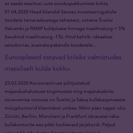
et saada teavitusi uute sooduspakkumiste kohta.
01.04.2020 Head kliendid Seoses investeeringukulla
toodete tarneraskustega tehastest, ostame Šveitsi
Valcambi ja PAMP kuldplaate hinnaga maailmaturg + 5%
(tavahind maailmaturg -1%). Hind kehtib: ideaalses
seisukorras, avamata pakendis toodetele:...
Eurooplased ostavad kriisiks valmistudes
massiliselt kulda kokku
23.03.2020 Koroonaviiruse põhjustatud
majandushalvatuse tingimustes ning majanduskriisi
süvenemise ootuses on Šveitsi ja Saksa kullakaupmeeste
müügikontorid klientidest umbes. Mõni päev tagasi võis
Zürichi, Berliini, Müncheni ja Frankfurti tänavatel näha
kullakontorite ees pikki looklevaid järjekordi. Paljud
varuvad kulda, kartes finantssüsteemi kriisi ja...