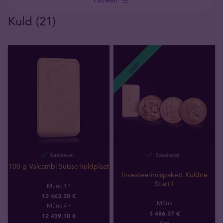
Kuld (21)
UUS!
Saadaval
Saadaval
100 g Valcambi Suisse kuldplaat
Investeerimispakett Kuldne
Start I
Müük 1+
12 463,30 €
Müük
Müük 4+
3 486,37 €
12 439,10 €
Ost