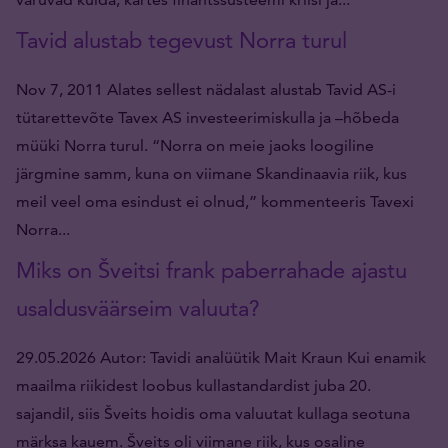
Tavid alustab tegevust Norra turul
Nov 7, 2011 Alates sellest nädalast alustab Tavid AS-i
tütarettevõte Tavex AS investeerimiskulla ja –hõbeda
müüki Norra turul. “Norra on meie jaoks loogiline
järgmine samm, kuna on viimane Skandinaavia riik, kus
meil veel oma esindust ei olnud,” kommenteeris Tavexi
Norra...
Miks on Šveitsi frank paberrahade ajastu
usaldusväärseim valuuta?
29.05.2026 Autor: Tavidi analüütik Mait Kraun Kui enamik
maailma riikidest loobus kullastandardist juba 20.
sajandil, siis Šveits hoidis oma valuutat kullaga seotuna
märksa kauem. Šveits oli viimane riik, kus osaline