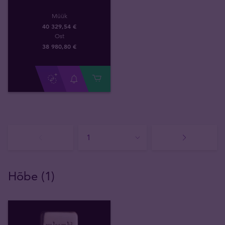
Müük
40 329,54 €
Ost
38 980
,
80
€
Hõbe (1)