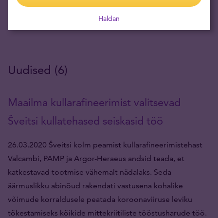
Haldan
Uudised (6)
Maailma kullarafineerimist valitsevad
Šveitsi kullatehased seiskasid töö
26.03.2020 Šveitsi kolm peamist kullarafineerimistehast
Valcambi, PAMP ja Argor-Heraeus andsid teada, et
katkestavad tootmise vähemalt nädalaks. Seda
äärmuslikku abinõud rakendati vastusena kohalike
võimude korraldusele peatada koroonaviiruse leviku
tõkestamiseks kõikide mittekriitiliste tööstusharude töö.