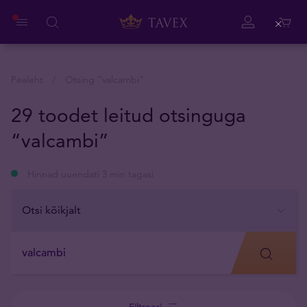
Close
Pealeht
Otsing “
valcambi
”
29 toodet leitud otsinguga
“valcambi”
Hinnad uuendati 3 min tagasi
Filtreeri