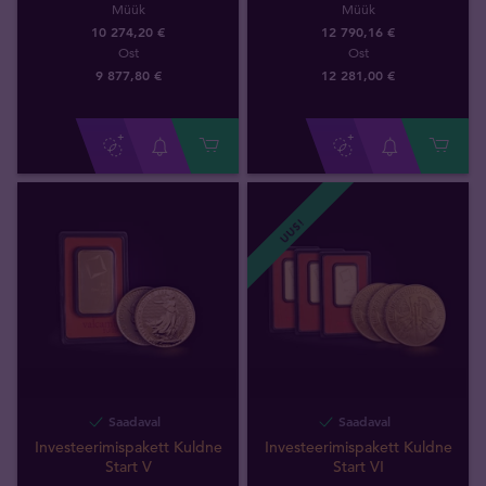
Müük
Müük
10 274,20 €
12 790,16 €
Ost
Ost
9 877
,
80
€
12 281
,
00
€
UUS!
Saadaval
Saadaval
Investeerimispakett Kuldne
Investeerimispakett Kuldne
Start V
Start VI