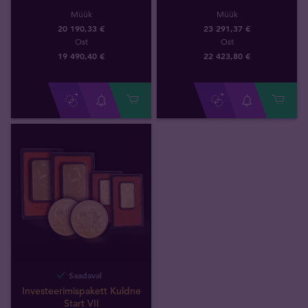
Müük
Müük
20 190,33 €
23 291,37 €
Ost
Ost
19 490
,
40
€
22 423
,
80
€
Saadaval
Investeerimispakett Kuldne
Start VII