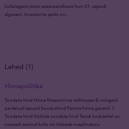
kullatagatis püsis seadusandluses kuni 21. sajandi
alguseni. Investorite jaoks on...
Lehed (1)
Hinnapoliitika
Toodete hind Hinna fikseerimine tellimuses Ei mingeid
peidetud tasusid Soodushind Parima hinna garantii 1.
Toodete hind Kõikide toodete hind Tavidi kodulehel on
otseselt seotud kulla või hõbeda maailmaturu