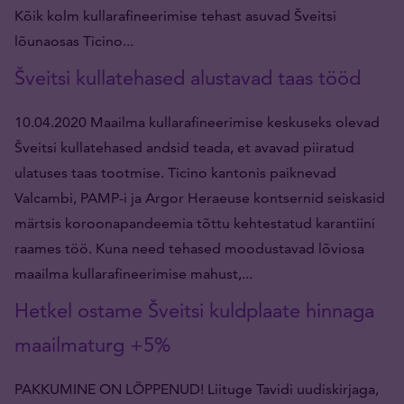
Kõik kolm kullarafineerimise tehast asuvad Šveitsi
lõunaosas Ticino...
Šveitsi kullatehased alustavad taas tööd
10.04.2020 Maailma kullarafineerimise keskuseks olevad
Šveitsi kullatehased andsid teada, et avavad piiratud
ulatuses taas tootmise. Ticino kantonis paiknevad
Valcambi, PAMP-i ja Argor Heraeuse kontsernid seiskasid
märtsis koroonapandeemia tõttu kehtestatud karantiini
raames töö. Kuna need tehased moodustavad lõviosa
maailma kullarafineerimise mahust,...
Hetkel ostame Šveitsi kuldplaate hinnaga
maailmaturg +5%
PAKKUMINE ON LÕPPENUD! Liituge Tavidi uudiskirjaga,