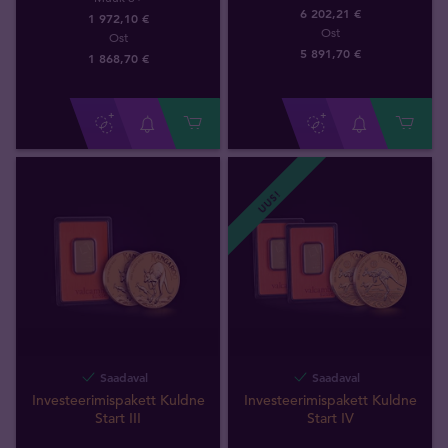
6 202,21 €
1 972,10 €
Ost
Ost
5 891
,
70
€
1 868
,
70
€
UUS!
Saadaval
Saadaval
Investeerimispakett Kuldne
Investeerimispakett Kuldne
Start III
Start IV