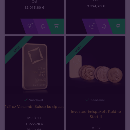
Ost
3 294
,
70
€
12 015
,
80
€
UUS!
UUS!
Saadaval
Saadaval
1/2 oz Valcambi Suisse kuldplaat
Investeerimispakett Kuldne
Start II
Müük 1+
1 977,70 €
Müük
Müük 6+