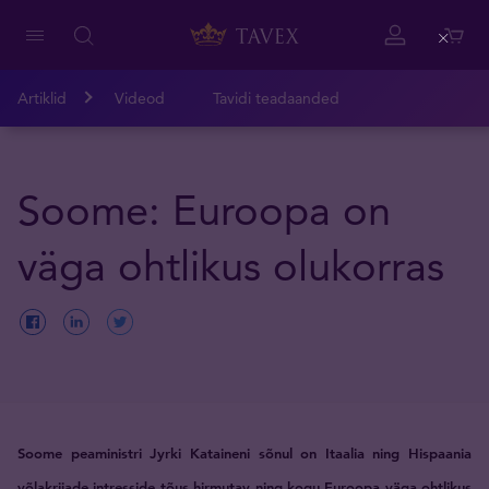
Close
Artiklid
Videod
Tavidi teadaanded
Soome: Euroopa on
väga ohtlikus olukorras
Soome peaministri Jyrki Kataineni sõnul on Itaalia ning Hispaania
võlakrijade intresside tõus hirmutav ning kogu Euroopa väga ohtlikus