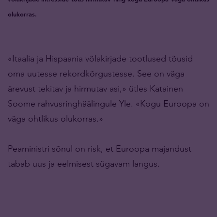
olukorras.
«Itaalia ja Hispaania võlakirjade tootlused tõusid
oma uutesse rekordkõrgustesse. See on väga
ärevust tekitav ja hirmutav asi,» ütles Katainen
Soome rahvusringhäälingule Yle. «Kogu Euroopa on
väga ohtlikus olukorras.»
Peaministri sõnul on risk, et Euroopa majandust
tabab uus ja eelmisest sügavam langus.