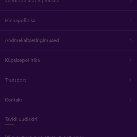
Veebipoe üldtingimused
Hinnapoliitika
Andmekaitsetingimused
Küpsisepoliitika
Transport
Kontakt
Tavidi uudiskiri
Liituge meie uudiskirjaga ning olge kursis