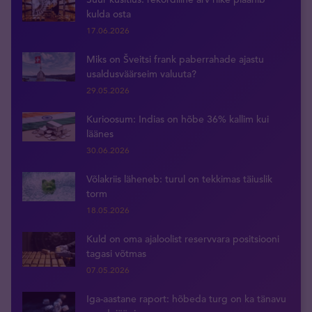
kulda osta
17.06.2026
Miks on Šveitsi frank paberrahade ajastu
usaldusväärseim valuuta?
29.05.2026
Kurioosum: Indias on hõbe 36% kallim kui
läänes
30.06.2026
Võlakriis läheneb: turul on tekkimas täiuslik
torm
18.05.2026
Kuld on oma ajaloolist reservvara positsiooni
tagasi võtmas
07.05.2026
Iga-aastane raport: hõbeda turg on ka tänavu