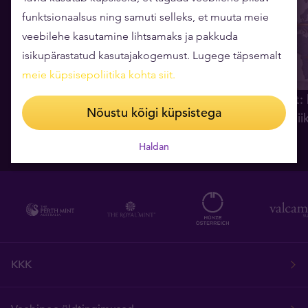
funktsionaalsus ning samuti selleks, et muuta meie
veebilehe kasutamine lihtsamaks ja pakkuda
isikupärastatud kasutajakogemust. Lugege täpsemalt
meie küpsisepoliitika kohta siit
.
Analüüs: kullaturul toimus poole
Kulla Q2 raport: 
Nõustu kõigi küpsistega
aasta olulisim läbimurre
raskuskese on lii
06.08.2026
03.08.2026
Haldan
KKK