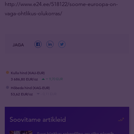
http://www.e24.ee/518122/soome-euroopa-on-
vaga-ohtlikus-olukorras/
JAGA
Kulla hind (XAU-EUR)
3 686,80 EUR/oz
+ 9,70 EUR
Hõbeda hind (XAG-EUR)
53,62 EUR/oz
- 0,11 EUR
Soovitame artikleid
Suur küsitlus: rekordiline arv riike plaanib