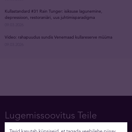
Kullastandard #31 Rain Tunger: isiksuse lagunemine,
depressioon, restoraniäri, uus juhtimisparadigma
09.03.2026
Video: rahapuudus sundis Venemaad kullareserve müüma
09.03.2026
Lugemissoovitus Teile
Tavid kasutab küpsiseid, et tagada veebilehe piisav