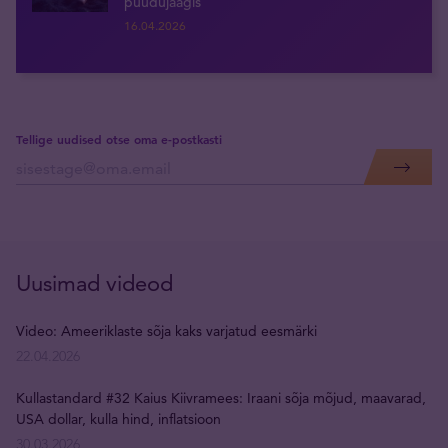
puudujäägis
16.04.2026
Tellige uudised otse oma e-postkasti
Uusimad videod
Video: Ameeriklaste sõja kaks varjatud eesmärki
22.04.2026
Kullastandard #32 Kaius Kiivramees: Iraani sõja mõjud, maavarad,
USA dollar, kulla hind, inflatsioon
30.03.2026