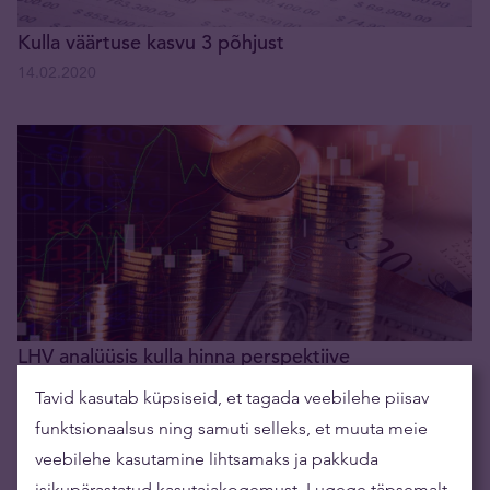
Kulla väärtuse kasvu 3 põhjust
14.02.2020
LHV analüüsis kulla hinna perspektiive
28.02.2020
Tavid kasutab küpsiseid, et tagada veebilehe piisav
funktsionaalsus ning samuti selleks, et muuta meie
veebilehe kasutamine lihtsamaks ja pakkuda
isikupärastatud kasutajakogemust. Lugege täpsemalt