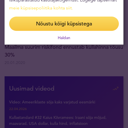
meie küpsisepoliitika kohta siit
.
Nõustu kõigi küpsistega
Haldan
Maailma suurim riskifond ennustab kullahinna tõusu
30%
20.01.2020
Uusimad videod
Video: Ameeriklaste sõja kaks varjatud eesmärki
22.04.2026
Kullastandard #32 Kaius Kiivramees: Iraani sõja mõjud,
maavarad, USA dollar, kulla hind, inflatsioon