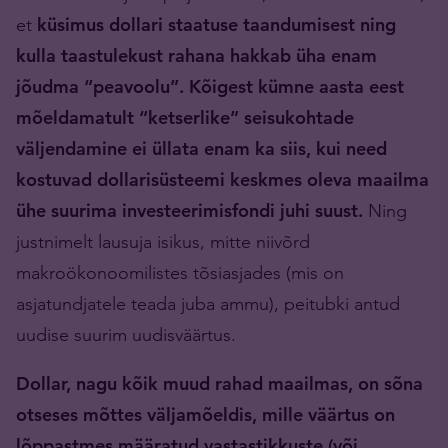
et
küsimus dollari staatuse taandumisest ning
kulla taastulekust rahana hakkab üha enam
jõudma “peavoolu”.
Kõigest kümne aasta eest
mõeldamatult “ketserlike” seisukohtade
väljendamine ei üllata enam ka siis, kui need
kostuvad dollarisüsteemi keskmes oleva maailma
ühe suurima investeerimisfondi juhi suust.
Ning
justnimelt lausuja isikus, mitte niivõrd
makroökonoomilistes tõsiasjades (mis on
asjatundjatele teada juba ammu), peitubki antud
uudise suurim uudisväärtus.
Dollar, nagu kõik muud rahad maailmas, on sõna
otseses mõttes väljamõeldis, mille väärtus on
lõppastmes määratud vastastikkuste (või