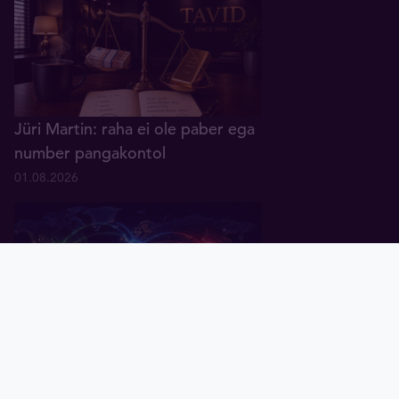
Jüri Martin: raha ei ole paber ega
number pangakontol
01.08.2026
Pealeht
Kuld
Hõbe
Valuuta
Graafik
Uudised
Tavid ID
Küsitlus: keskpangad ootavad
rahanduses "multipolaarse"
maailma tulekut