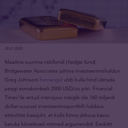
20.01.2020
Maailma suurima riskifondi (
hedge fund
)
Bridgewater Associates juhtiva investeerimishalduri
Greg Johnsoni
hinnangul
võib kulla hind ületada
peagi esmakordselt 2000 USD/oz piiri. Financial
Times’ile antud intervjuus märgib üle 160 miljardi
dollari suurust investeerimisportfelli haldava
ettevõtte kaasjuht, et kulla hinna jätkuva kasvu
kasuks kõnelevad mitmed argumendid. Eeskätt