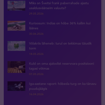
Miks on Šveitsi frank paberrahade ajastu
usaldusväärseim valuuta?
29.05.2026
Kurioosum: Indias on hõbe 36% kallim kui
läänes
30.06.2026
Võlakriis läheneb: turul on tekkimas täiuslik
torm
18.05.2026
Kuld on oma ajaloolist reservvara positsiooni
tagasi võtmas
07.05.2026
Iga-aastane raport: hõbeda turg on ka tänavu
puudujäägis
16.04.2026