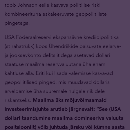
toob Johnson esile kasvava poliitilise riski
kombineerituna eskaleeruvate geopoliitiliste
pingetega.
USA Föderaalreservi ekspansiivne krediidipoliitika
(st rahatrükk) koos Ühendriikide paisuvate eelarve-
ja jooksevkonto defitsiitidega asetavad dollari
staatuse maailma reservvaluutana üha enam
kahtluse alla. Eriti kui lisada valemisse kasvavad
geopoliitilised pinged, mis muudavad dollaris
arveldamise üha suuremale hulgale riikidele
riskantseks.
Maailma üks mõjuvõimsamaid
investeerimisjuhte arutleb järgnevalt: “See (USA
dollari taandumine maailma domineeriva valuuta
positsioonilt) võib juhtuda järsku või kümne aasta