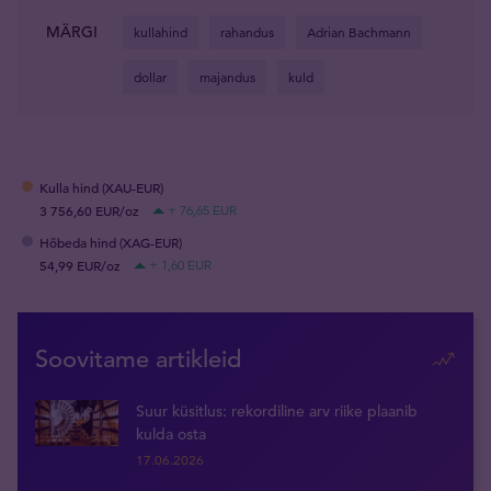
MÄRGI
kullahind
rahandus
Adrian Bachmann
dollar
majandus
kuld
Kulla hind (XAU-EUR)
3 756,60 EUR/oz
+ 76,65 EUR
Hõbeda hind (XAG-EUR)
54,99 EUR/oz
+ 1,60 EUR
Soovitame artikleid
Suur küsitlus: rekordiline arv riike plaanib
kulda osta
17.06.2026