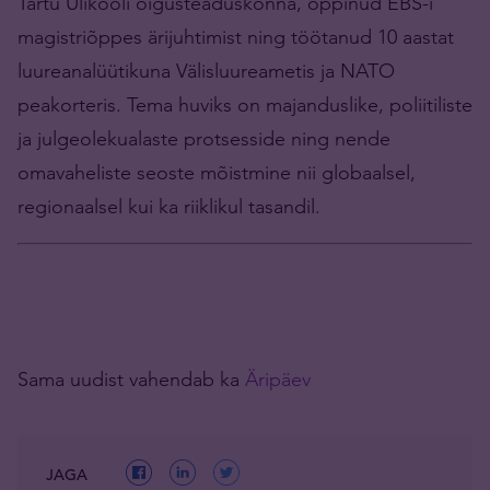
Tartu Ülikooli õigusteaduskonna, õppinud EBS-i
magistriõppes ärijuhtimist ning töötanud 10 aastat
luureanalüütikuna Välisluureametis ja NATO
peakorteris. Tema huviks on majanduslike, poliitiliste
ja julgeolekualaste protsesside ning nende
omavaheliste seoste mõistmine nii globaalsel,
regionaalsel kui ka riiklikul tasandil.
Sama uudist vahendab ka
Äripäev
JAGA