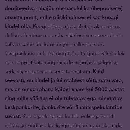
domineeriva rahajõu olemasolul ka ühepoolsete)
otsuste poolt, mille püsikindluses ei saa kunagi
kindel olla.
Keegi ei tea, mis saab tulevikus olema
dollari või mõne muu raha väärtus, kuna see sünnib
kahe määramatu koosmõjus, millest üks on
keskpankade poliitika ning teine turgude valmisolek
nende poliitikate ning muude asjaolude valguses
seda vääringut väärtusena tunnistada.
Kuld
seevastu on kindel ja inimtahtest sõltumatu vara,
mis on olnud rahana käibel enam kui 5000 aastat
ning mille väärtus ei ole tuletatav ega minetatav
keskpankurite, pankurite või finantsspekulantide
suvast.
See asjaolu tagab kullale erilise ja täiesti
unikaalse kindluse kui kõige kindlam raha liik, mida