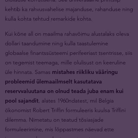
kehtib ka rahvusvahelise majanduse, rahanduse ning
kulla kohta tehtud remarkide kohta.
Kui kõne all on maailma rahavõimu alustalaks oleva
dollari taandumine ning kulla taastulemine
globaalse finantssüsteemi perifeeriast tsentrisse, siis
on tegemist teemaga, mille olulisust on keeruline
üle hinnata. Samas
mistahes riikliku vääringu
probleemid ülemaailmselt kasutatava
reservvaluutana on olnud teada juba enam kui
pool sajandit
, alates 1960ndatest, mil Belgia
ökonomist Robert Triffin formuleeris kuulsa Triffini
dilemma. Nimetatu on teatud tõsiasjade
formuleerimine, mis lõppastmes näevad ette