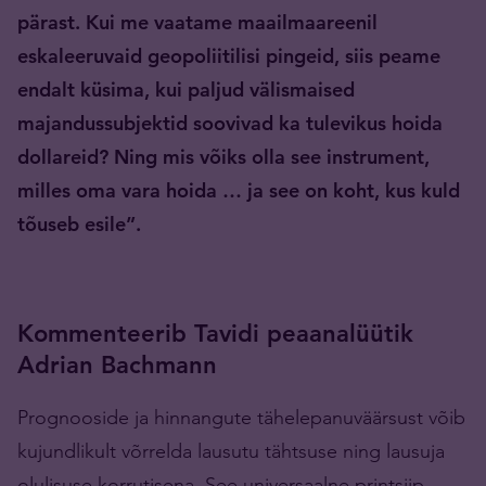
pärast. Kui me vaatame maailmaareenil
eskaleeruvaid geopoliitilisi pingeid, siis peame
endalt küsima, kui paljud välismaised
majandussubjektid soovivad ka tulevikus hoida
dollareid? Ning mis võiks olla see instrument,
milles oma vara hoida … ja see on koht, kus kuld
tõuseb esile”.
Kommenteerib Tavidi peaanalüütik
Adrian Bachmann
Prognooside ja hinnangute tähelepanuväärsust võib
kujundlikult võrrelda lausutu tähtsuse ning lausuja
olulisuse korrutisena. See universaalne printsiip