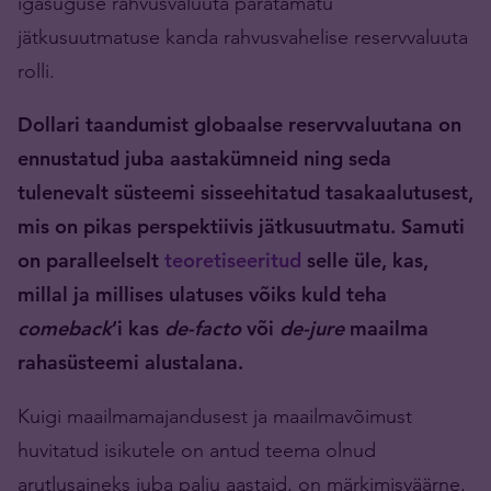
igasuguse rahvusvaluuta paratamatu
jätkusuutmatuse kanda rahvusvahelise reservvaluuta
rolli.
Dollari taandumist globaalse reservvaluutana on
ennustatud juba aastakümneid ning seda
tulenevalt süsteemi sisseehitatud tasakaalutusest,
mis on pikas perspektiivis jätkusuutmatu. Samuti
on paralleelselt
teoretiseeritud
selle üle, kas,
millal ja millises ulatuses võiks kuld teha
comeback
’i kas
de-facto
või
de-jure
maailma
rahasüsteemi alustalana.
Kuigi maailmamajandusest ja maailmavõimust
huvitatud isikutele on antud teema olnud
arutlusaineks juba palju aastaid, on märkimisväärne,