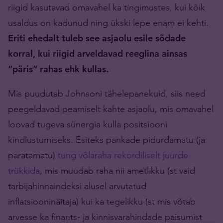
riigid kasutavad omavahel ka tingimustes, kui kõik
usaldus on kadunud ning ükski lepe enam ei kehti.
Eriti ehedalt tuleb see asjaolu esile sõdade
korral, kui riigid arveldavad reeglina ainsas
“päris” rahas ehk kullas.
Mis puudutab Johnsoni tähelepanekuid, siis need
peegeldavad peamiselt kahte asjaolu, mis omavahel
loovad tugeva sünergia kulla positsiooni
kindlustumiseks. Esiteks pankade pidurdamatu (ja
paratamatu)
tung võlaraha rekordiliselt juurde
trükkida
, mis muudab raha nii ametlikku (st vaid
tarbijahinnaindeksi alusel arvutatud
inflatsiooninäitaja) kui ka tegelikku (st mis võtab
arvesse ka finants- ja kinnisvarahindade paisumist