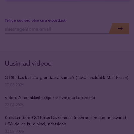
Tellige uudised otse oma e-postkasti
Uusimad videod
OTSE: kas kulllaturg on taasärkamas? (Tavidi analüütik Mait Kraun)
07.08.2026
Video: Ameeriklaste sõja kaks varjatud eesmärki
22.04.2026
Kullastandard #32 Kaius Kiivramees: Iraani sõja mõjud, maavarad,
USA dollar, kulla hind, inflatsioon
30.03.2026