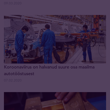
09.03.2020
Koroonaviirus on halvanud suure osa maailma
autotööstusest
07.02.2020