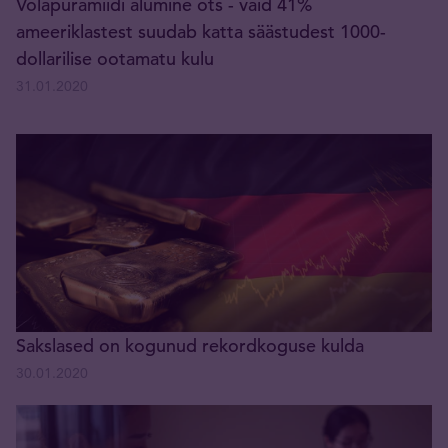
Võlapüramiidi alumine ots - vaid 41%
ameeriklastest suudab katta säästudest 1000-
dollarilise ootamatu kulu
31.01.2020
Sakslased on kogunud rekordkoguse kulda
30.01.2020