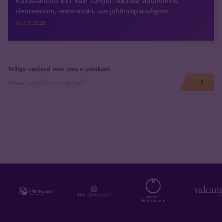
Kullastandard #31 Rain Tunger: isiksuse lagunemine,
depressioon, restoraniäri, uus juhtimisparadigma
09.03.2026
Tellige uudised otse oma e-postkasti