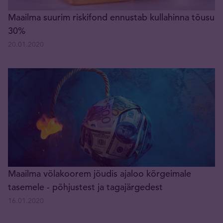
Maailma suurim riskifond ennustab kullahinna tõusu
30%
20.01.2020
Maailma võlakoorem jõudis ajaloo kõrgeimale
tasemele - põhjustest ja tagajärgedest
16.01.2020