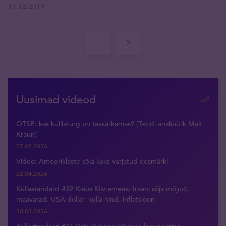
17.12.2019
Uusimad videod
OTSE: kas kulllaturg on taasärkamas? (Tavidi analüütik Mait
Kraun)
07.08.2026
Video: Ameeriklaste sõja kaks varjatud eesmärki
22.04.2026
Kullastandard #32 Kaius Kiivramees: Iraani sõja mõjud,
maavarad, USA dollar, kulla hind, inflatsioon
30.03.2026