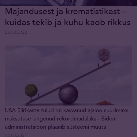
Majandusest ja krematistikast –
kuidas tekib ja kuhu kaob rikkus
22.02.2022
USA ülirikaste tulud on kasvanud ajaloo suurimaks,
maksutase langenud rekordmadalaks - Bideni
administratsioon plaanib süsteemi muuta
06.09.2021