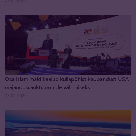
07.01.2020
Osa islamimaid kaalub kullapõhist kaubandust USA
majandussanktsioonide vältimiseks
03.01.2020