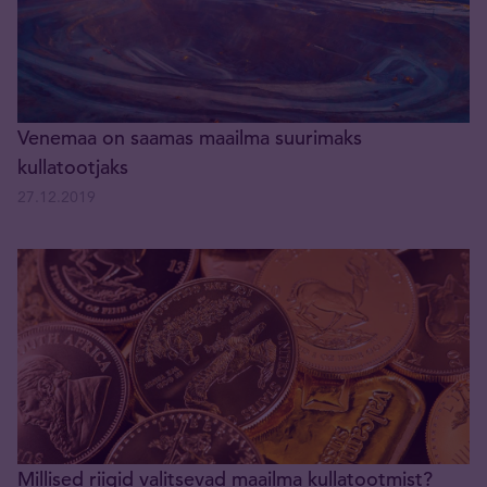
Venemaa on saamas maailma suurimaks
kullatootjaks
27.12.2019
Millised riigid valitsevad maailma kullatootmist?