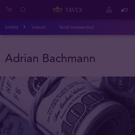
Close
Artiklid
Videod
Tavidi teadaanded
Adrian Bachmann