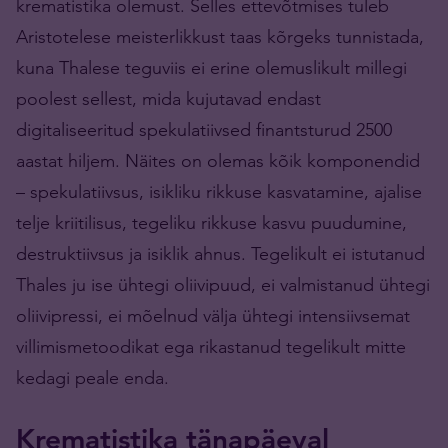
krematistika olemust. Selles ettevõtmises tuleb
Aristotelese meisterlikkust taas kõrgeks tunnistada,
kuna Thalese teguviis ei erine olemuslikult millegi
poolest sellest, mida kujutavad endast
digitaliseeritud spekulatiivsed finantsturud 2500
aastat hiljem. Näites on olemas kõik komponendid
– spekulatiivsus, isikliku rikkuse kasvatamine, ajalise
telje kriitilisus, tegeliku rikkuse kasvu puudumine,
destruktiivsus ja isiklik ahnus. Tegelikult ei istutanud
Thales ju ise ühtegi oliivipuud, ei valmistanud ühtegi
oliivipressi, ei mõelnud välja ühtegi intensiivsemat
villimismetoodikat ega rikastanud tegelikult mitte
kedagi peale enda.
Krematistika tänapäeval