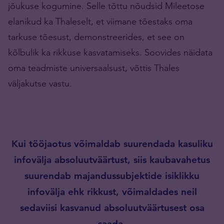
jõukuse kogumine. Selle tõttu nõudsid Mileetose
elanikud ka Thaleselt, et viimane tõestaks oma
tarkuse tõesust, demonstreerides, et see on
kõlbulik ka rikkuse kasvatamiseks. Soovides näidata
oma teadmiste universaalsust, võttis Thales
väljakutse vastu.
Kui tööjaotus võimaldab suurendada kasuliku
infovälja absoluutväärtust, siis kaubavahetus
suurendab majandussubjektide isiklikku
infovälja ehk rikkust, võimaldades neil
sedaviisi kasvanud absoluutväärtusest osa
saada.