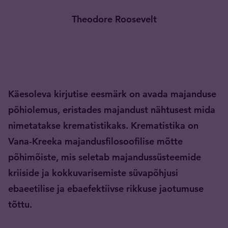
Theodore Roosevelt
Käesoleva kirjutise eesmärk on avada majanduse
põhiolemus, eristades majandust nähtusest mida
nimetatakse krematistikaks. Krematistika on
Vana-Kreeka majandusfilosoofilise mõtte
põhimõiste, mis seletab majandussüsteemide
kriiside ja kokkuvarisemiste süvapõhjusi
ebaeetilise ja ebaefektiivse rikkuse jaotumuse
tõttu.