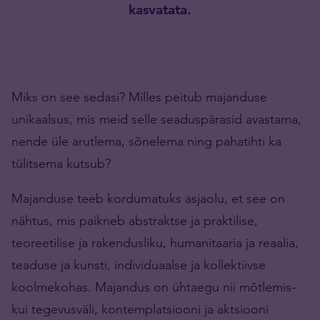
kasvatata.
Miks on see sedasi? Milles peitub majanduse
unikaalsus, mis meid selle seaduspärasid avastama,
nende üle arutlema, sõnelema ning pahatihti ka
tülitsema kutsub?
Majanduse teeb kordumatuks asjaolu, et see on
nähtus, mis paikneb abstraktse ja praktilise,
teoreetilise ja rakendusliku, humanitaaria ja reaalia,
teaduse ja kunsti, individuaalse ja kollektiivse
koolmekohas. Majandus on ühtaegu nii mõtlemis-
kui tegevusväli, kontemplatsiooni ja aktsiooni