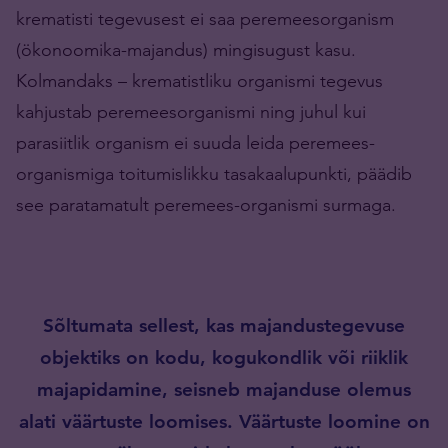
krematisti tegevusest ei saa peremeesorganism
(ökonoomika-majandus) mingisugust kasu.
Kolmandaks – krematistliku organismi tegevus
kahjustab peremeesorganismi ning juhul kui
parasiitlik organism ei suuda leida peremees-
organismiga toitumislikku tasakaalupunkti, päädib
see paratamatult peremees-organismi surmaga.
Sõltumata sellest, kas majandustegevuse
objektiks on kodu, kogukondlik või riiklik
majapidamine, seisneb majanduse olemus
alati väärtuste loomises. Väärtuste loomine on