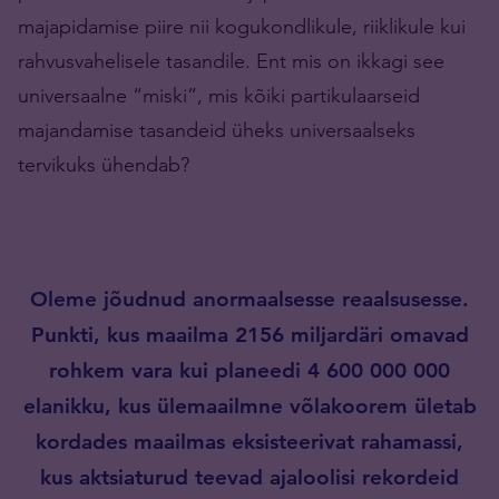
majapidamise piire nii kogukondlikule, riiklikule kui
rahvusvahelisele tasandile. Ent mis on ikkagi see
universaalne “miski”, mis kõiki partikulaarseid
majandamise tasandeid üheks universaalseks
tervikuks ühendab?
Oleme jõudnud anormaalsesse reaalsusesse.
Punkti, kus maailma 2156 miljardäri omavad
rohkem vara kui planeedi 4 600 000 000
elanikku, kus ülemaailmne võlakoorem ületab
kordades maailmas eksisteerivat rahamassi,
kus aktsiaturud teevad ajaloolisi rekordeid