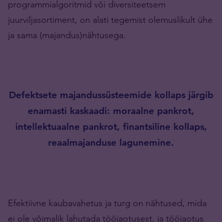
programmialgoritmid või diversiteetsem
juurviljasortiment, on alati tegemist olemuslikult ühe
ja sama (majandus)nähtusega.
Defektsete majandussüsteemide kollaps järgib
enamasti kaskaadi: moraalne pankrot,
intellektuaalne pankrot, finantsiline kollaps,
reaalmajanduse lagunemine.
Efektiivne kaubavahetus ja turg on nähtused, mida
ei ole võimalik lahutada tööjaotusest, ja tööjaotus