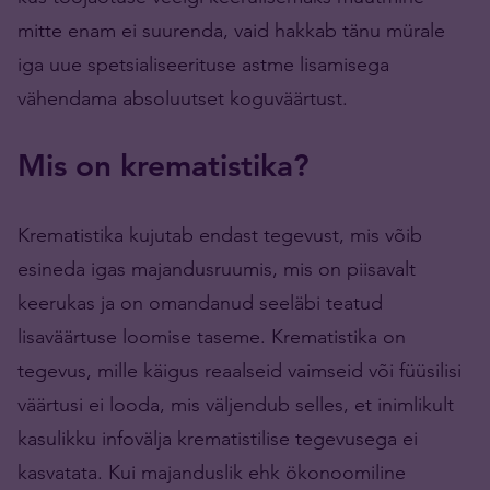
mitte enam ei suurenda, vaid hakkab tänu mürale
iga uue spetsialiseerituse astme lisamisega
vähendama absoluutset koguväärtust.
Mis on krematistika?
Krematistika kujutab endast tegevust, mis võib
esineda igas majandusruumis, mis on piisavalt
keerukas ja on omandanud seeläbi teatud
lisaväärtuse loomise taseme. Krematistika on
tegevus, mille käigus reaalseid vaimseid või füüsilisi
väärtusi ei looda, mis väljendub selles, et inimlikult
kasulikku infovälja krematistilise tegevusega ei
kasvatata. Kui majanduslik ehk ökonoomiline