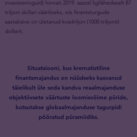
investeeringuid) hinnati 2019. aastal ligilähedaselt 87
triljoni dollari vääriliseks, siis finantsturgude
aastakäive on ületanud kvadriljon (1000 triljonit)
dollarit.
Situatsiooni, kus krematistiline
finantsmajandus on nüüdseks kasvanud
täielikult üle seda kandva reaalmajanduse
objektiivsete väärtuste loomisvõime piiride,
kutsutakse globaalmajanduse tagurpidi
pööratud püramiidiks.