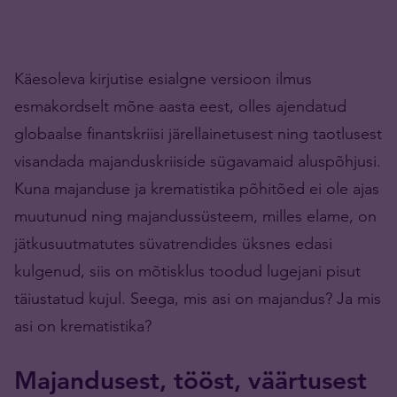
Käesoleva kirjutise esialgne versioon ilmus
esmakordselt mõne aasta eest, olles ajendatud
globaalse finantskriisi järellainetusest ning taotlusest
visandada majanduskriiside sügavamaid aluspõhjusi.
Kuna majanduse ja krematistika põhitõed ei ole ajas
muutunud ning majandussüsteem, milles elame, on
jätkusuutmatutes süvatrendides üksnes edasi
kulgenud, siis on mõtisklus toodud lugejani pisut
täiustatud kujul. Seega, mis asi on majandus? Ja mis
asi on krematistika?
Majandusest, tööst, väärtusest