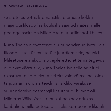
ei kasvata lisaväärtust.
Aristoteles võttis krematistika olemuse kokku
majandusfilosoofias kuulsaks saanud näites, mille
peategelaseks on Mileetose natuurfilosoof Thales.
Kuna Thales olevat terve elu pühendanud isetul viisil
filosoofiliste küsimuste üle juurdlemisele, heitsid
Mileetose elanikud mõtlejale ette, et tema tegevus
ei olevat väärtuslik, kuna Thales ise selle arvelt ei
rikastuvat ning oleks ta selleks vaid võimeline, oleks
ta juba ammu oma teadmisi isikliku varakuse
suurendamise eesmärgil kasutanud. Nimelt oli
Mileetos Väike-Aasia rannikul paiknev edukas
kaubalinn, mille eetose oluliseks komponendiks oli