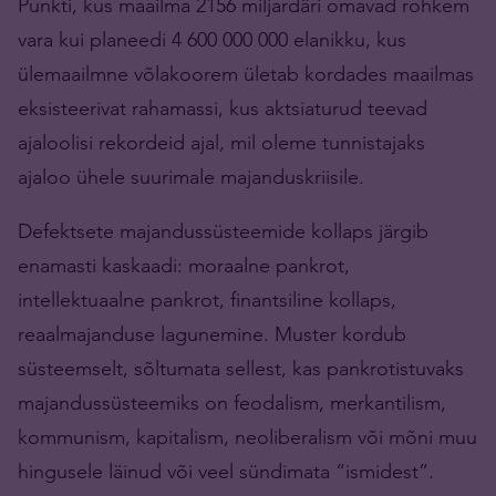
Punkti, kus maailma 2156 miljardäri omavad rohkem
vara kui planeedi 4 600 000 000 elanikku, kus
ülemaailmne võlakoorem ületab kordades maailmas
eksisteerivat rahamassi, kus aktsiaturud teevad
ajaloolisi rekordeid ajal, mil oleme tunnistajaks
ajaloo ühele suurimale majanduskriisile.
Defektsete majandussüsteemide kollaps järgib
enamasti kaskaadi: moraalne pankrot,
intellektuaalne pankrot, finantsiline kollaps,
reaalmajanduse lagunemine. Muster kordub
süsteemselt, sõltumata sellest, kas pankrotistuvaks
majandussüsteemiks on feodalism, merkantilism,
kommunism, kapitalism, neoliberalism või mõni muu
hingusele läinud või veel sündimata “ismidest”.