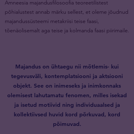
Amneesia majandusfilosoofia teoreetilistest
põhialustest annab märku sellest, et oleme jõudnud
majandussüsteemi metakriisi teise faasi,
tõenäolisemalt aga teise ja kolmanda faasi piirimaile.
Majandus on ühtaegu nii mõtlemis- kui
tegevusväli, kontemplatsiooni ja aktsiooni
objekt. See on inimeseks ja inimkonnaks
olemisest lahutamatu fenomen, milles isekad
ja isetud motiivid ning individuaalsed ja
kollektiivsed huvid kord põrkuvad, kord
põimuvad.