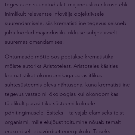
tegevus on suunatud alati majandusliku rikkuse ehk
inimlikult relevantse infovälja objektiivsele
suurendamisele, siis krematistiline tegevus seisneb
juba loodud majandusliku rikkuse subjektiivselt
suuremas omandamises.
Õhtumaade mõtteloos peetakse krematistika
mõiste autoriks Aristotelest. Aristoteles käsitles
krematistikat ökonoomikaga parasiitlikus
suhtesüsteemis oleva nähtusena, kuna krematistiline
tegevus vastab nii ökoloogias kui ökonoomikas
täielikult parasiitliku süsteemi kolmele
põhitingimusele. Esiteks – ta vajab elamiseks teist
organismi, mille elujõust toitumine nõuab temalt
erakordselt ebavõrdset energiakulu. Teiseks –