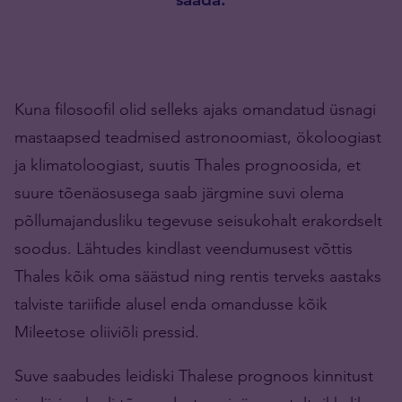
Kuna filosoofil olid selleks ajaks omandatud üsnagi
mastaapsed teadmised astronoomiast, ökoloogiast
ja klimatoloogiast, suutis Thales prognoosida, et
suure tõenäosusega saab järgmine suvi olema
põllumajandusliku tegevuse seisukohalt erakordselt
soodus. Lähtudes kindlast veendumusest võttis
Thales kõik oma säästud ning rentis terveks aastaks
talviste tariifide alusel enda omandusse kõik
Mileetose oliiviõli pressid.
Suve saabudes leidiski Thalese prognoos kinnitust