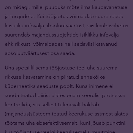
on midagi, millel puuduks mõte ilma kaubavahetuse
ja turgudeta. Kui tööjaotus võimaldab suurendada
kasuliku infovälja absoluutväärtust, siis kaubavahetus
suurendab majandussubjektide isiklikku infovälja
ehk rikkust, võimaldades neil sedaviisi kasvanud
absoluutväärtusest osa saada.
Üha spetsiifilisema tööjaotuse teel üha suurema
rikkuse kasvatamine on piiratud ennekõike
küberneetika seaduste poolt. Kuna inimene ei
suuda teatud piirist alates enam keerulisi protsesse
kontrollida, siis sellest tulenevalt hakkab
(majandus)süsteem teatud keerukuse astmest alates
töötama üha ebaefektiivsemalt, kuni jõuab punktini,
kus tööjaotuse veelgi keerulisemaks muutmine