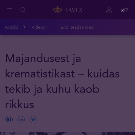
Close
Artiklid
Videod
Tavidi teadaanded
Majandusest ja
krematistikast – kuidas
tekib ja kuhu kaob
rikkus