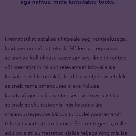
aga nähtus, mida kutsutakse tööks.
Krematistikat aetakse tihtipeale segi rantjeelusega,
kuid see on mõneti ekslik. Mõlemad tegevused
seisnevad küll rikkuse kasvatamises, ilma et rantjee
või krematist inimlikult relevantset infovälja ise
kasvataks (ehk töötaks), kuid kui rantjee sissetulek
seisneb tema omanduses oleva rikkuse
kasutusõiguse välja rentimises, siis krematistika
seisneb spekulatsioonis, mis kasutab ära
majandustegevuse käigus turgudel paratamatult
tekkivat väärtuste kõikumist. See on tegevus, mille
edu on alati suhtestatud ajalise teljega ning mis ise