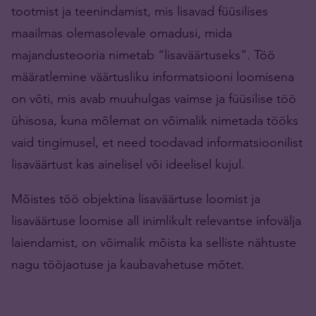
tootmist ja teenindamist, mis lisavad füüsilises
maailmas olemasolevale omadusi, mida
majandusteooria nimetab “lisaväärtuseks”. Töö
määratlemine väärtusliku informatsiooni loomisena
on võti, mis avab muuhulgas vaimse ja füüsilise töö
ühisosa, kuna mõlemat on võimalik nimetada tööks
vaid tingimusel, et need toodavad informatsioonilist
lisaväärtust kas ainelisel või ideelisel kujul.
Mõistes töö objektina lisaväärtuse loomist ja
lisaväärtuse loomise all inimlikult relevantse infovälja
laiendamist, on võimalik mõista ka selliste nähtuste
nagu tööjaotuse ja kaubavahetuse mõtet.