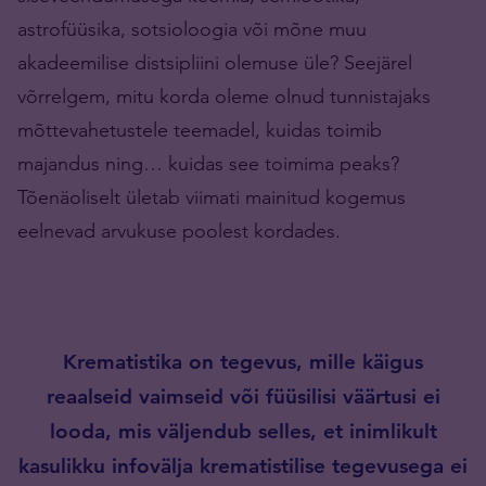
astrofüüsika, sotsioloogia või mõne muu
akadeemilise distsipliini olemuse üle? Seejärel
võrrelgem, mitu korda oleme olnud tunnistajaks
mõttevahetustele teemadel, kuidas toimib
majandus ning… kuidas see toimima peaks?
Tõenäoliselt ületab viimati mainitud kogemus
eelnevad arvukuse poolest kordades.
Krematistika on tegevus, mille käigus
reaalseid vaimseid või füüsilisi väärtusi ei
looda, mis väljendub selles, et inimlikult
kasulikku infovälja krematistilise tegevusega ei