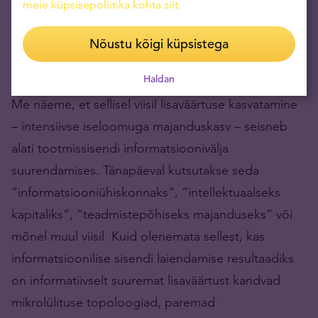
diversiteetsemat informatiivset sisendit ehk
meie küpsisepoliitika kohta siit
.
laialdasemat tööjaotust, mis hõlmaks endas mitte
Nõustu kõigi küpsistega
ainult kartulikasvatamise, vaid ka sibulakasvatamise
otstarbeks tarvilikku informatsiooni ehk oskusi.
Haldan
Me näeme, et sellisel viisil lisaväärtuse kasvatamine
– intensiivse iseloomuga majanduskasv – seisneb
alati tootmissisendi informatsioonivälja
suurendamises. Tänapäeval kutsutakse seda
“informatsiooniühiskonnaks”, “intellektuaalseks
kapitaliks”, “teadmistepõhiseks majanduseks” või
mõnel muul viisil. Kuid olenemata sellest, kas
informatsioonilise sisendi laiendamise resultaadiks
on informatiivselt suuremat lisaväärtust kandvad
mikrolülituse topoloogiad, paremad