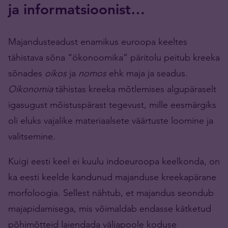
ja informatsioonist…
Majandusteadust enamikus euroopa keeltes
tähistava sõna “ökonoomika” päritolu peitub kreeka
sõnades
oikos
ja
nomos
ehk maja ja seadus.
Oikonomia
tähistas kreeka mõtlemises algupäraselt
igasugust mõistuspärast tegevust, mille eesmärgiks
oli eluks vajalike materiaalsete väärtuste loomine ja
valitsemine.
Kuigi eesti keel ei kuulu indoeuroopa keelkonda, on
ka eesti keelde kandunud majanduse kreekapärane
morfoloogia. Sellest nähtub, et majandus seondub
majapidamisega, mis võimaldab endasse kätketud
põhimõtteid laiendada väljapoole koduse