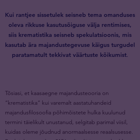
Kui rantjee sissetulek seisneb tema omanduses
oleva rikkuse kasutusõiguse välja rentimises,
siis krematistika seisneb spekulatsioonis, mis
kasutab ära majandustegevuse käigus turgudel
paratamatult tekkivat väärtuste kõikumist
.
Tõsiasi, et kaasaegne majandusteooria on
“krematistika” kui varemalt aastatuhandeid
majandusfilosoofia põhimõistete hulka kuulunud
termini täielikult unustanud, selgitab parimal viisil,
kuidas oleme jõudnud anormaalsesse reaalsusesse.