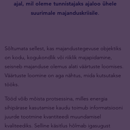
ajal, mil oleme tunnistajaks ajaloo ühele
suurimale majanduskriisile
.
Sõltumata sellest, kas majandustegevuse objektiks
on kodu, kogukondlik või riiklik majapidamine,
seisneb majanduse olemus alati väärtuste loomises.
Väärtuste loomine on aga nähtus, mida kutsutakse
tööks.
Tööd võib mõista protsessina, milles energia
sihipärase kasutamise kaudu toimub informatsiooni
juurde tootmine kvantiteedi muundamisel
kvaliteediks. Selline käsitlus hõlmab igasugust