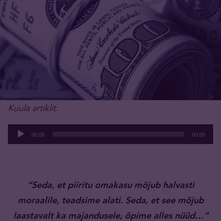
Kuula artiklit:
Audioesitaja
00:00
00:00
“Seda, et piiritu omakasu mõjub halvasti
moraalile, teadsime alati. Seda, et see mõjub
laastavalt ka majandusele, õpime alles nüüd…”