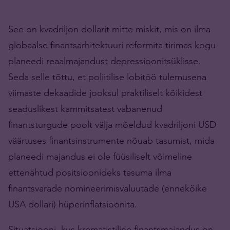
See on kvadriljon dollarit mitte miskit, mis on ilma
globaalse finantsarhitektuuri reformita tirimas kogu
planeedi reaalmajandust depressioonitsüklisse.
Seda selle tõttu, et poliitilise lobitöö tulemusena
viimaste dekaadide jooksul praktiliselt kõikidest
seaduslikest kammitsatest vabanenud
finantsturgude poolt välja mõeldud kvadriljoni USD
väärtuses finantsinstrumente nõuab tasumist, mida
planeedi majandus ei ole füüsiliselt võimeline
ettenähtud positsioonideks tasuma ilma
finantsvarade nomineerimisvaluutade (ennekõike
USA dollari) hüperinflatsioonita.
Situatsiooni, kus krematistiline finantsmajandus on