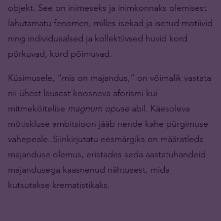
objekt. See on inimeseks ja inimkonnaks olemisest
lahutamatu fenomen, milles isekad ja isetud motiivid
ning individuaalsed ja kollektiivsed huvid kord
põrkuvad, kord põimuvad.
Küsimusele, “mis on majandus,” on võimalik vastata
nii ühest lausest koosneva aforismi kui
mitmeköitelise
magnum opuse
abil. Käesoleva
mõtiskluse ambitsioon jääb nende kahe pürgimuse
vahepeale. Siinkirjutatu eesmärgiks on määratleda
majanduse olemus, eristades seda aastatuhandeid
majandusega kaasnenud nähtusest, mida
kutsutakse krematistikaks.