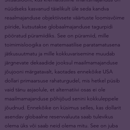
nüüdseks kasvanud täielikult üle seda kandva
reaalmajanduse objektiivsete väärtuste loomisvõime
piiride, kutsutakse globaalmajanduse tagurpidi
pööratud püramiidiks. See on püramiid, mille
toimimisloogika on matemaatilise paratamatusena
jätkusuutmatu ja mille kokkuvarisemine muudab
järgnevate dekaadide jooksul maailmamajanduse
jõujooni märgatavalt, kaotades ennekõike USA
dollari primaarsuse rahaturgudel, mis hetkel püsib
vaid tänu asjaolule, et alternatiivi osas ei ole
maailmamajanduse põhijõud senini kokkuleppele
jõudnud. Ennekõike on küsimus selles, kas dollarit
asendav globaalne reservvaluuta saab tulevikus
olema üks või saab neid olema mitu. See on juba