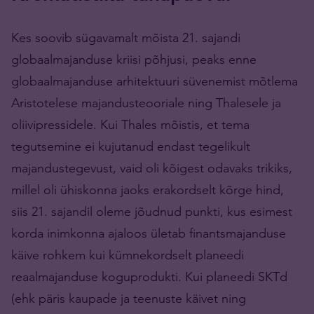
Kes soovib sügavamalt mõista 21. sajandi
globaalmajanduse kriisi põhjusi, peaks enne
globaalmajanduse arhitektuuri süvenemist mõtlema
Aristotelese majandusteooriale ning Thalesele ja
oliivipressidele. Kui Thales mõistis, et tema
tegutsemine ei kujutanud endast tegelikult
majandustegevust, vaid oli kõigest odavaks trikiks,
millel oli ühiskonna jaoks erakordselt kõrge hind,
siis 21. sajandil oleme jõudnud punkti, kus esimest
korda inimkonna ajaloos ületab finantsmajanduse
käive rohkem kui kümnekordselt planeedi
reaalmajanduse koguprodukti. Kui planeedi SKTd
(ehk päris kaupade ja teenuste käivet ning