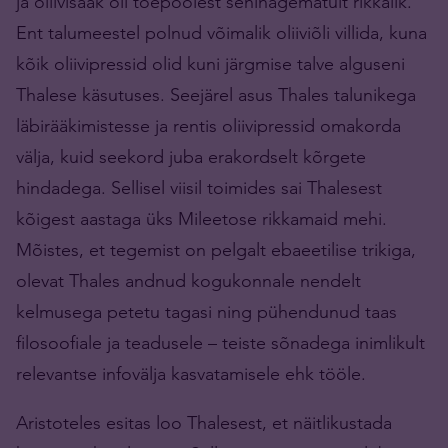
ja oliivisaak oli tõepoolest seninägematult rikkalik.
Ent talumeestel polnud võimalik oliiviõli villida, kuna
kõik oliivipressid olid kuni järgmise talve alguseni
Thalese käsutuses. Seejärel asus Thales talunikega
läbirääkimistesse ja rentis oliivipressid omakorda
välja, kuid seekord juba erakordselt kõrgete
hindadega. Sellisel viisil toimides sai Thalesest
kõigest aastaga üks Mileetose rikkamaid mehi.
Mõistes, et tegemist on pelgalt ebaeetilise trikiga,
olevat Thales andnud kogukonnale nendelt
kelmusega petetu tagasi ning pühendunud taas
filosoofiale ja teadusele – teiste sõnadega inimlikult
relevantse infovälja kasvatamisele ehk tööle.
Aristoteles esitas loo Thalesest, et näitlikustada