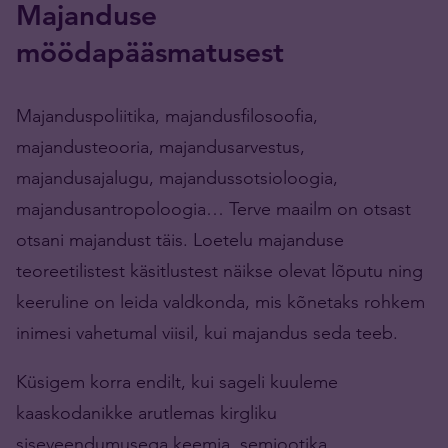
Majanduse
möödapääsmatusest
Majanduspoliitika, majandusfilosoofia,
majandusteooria, majandusarvestus,
majandusajalugu, majandussotsioloogia,
majandusantropoloogia… Terve maailm on otsast
otsani majandust täis. Loetelu majanduse
teoreetilistest käsitlustest näikse olevat lõputu ning
keeruline on leida valdkonda, mis kõnetaks rohkem
inimesi vahetumal viisil, kui majandus seda teeb.
Küsigem korra endilt, kui sageli kuuleme
kaaskodanikke arutlemas kirgliku
siseveendumusega keemia, semiootika,