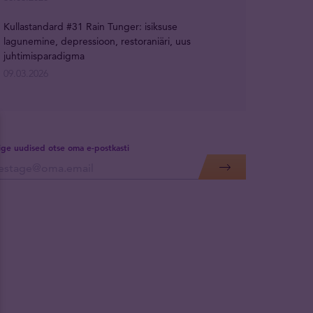
Kullastandard #31 Rain Tunger: isiksuse
lagunemine, depressioon, restoraniäri, uus
juhtimisparadigma
09.03.2026
lige uudised otse oma e-postkasti