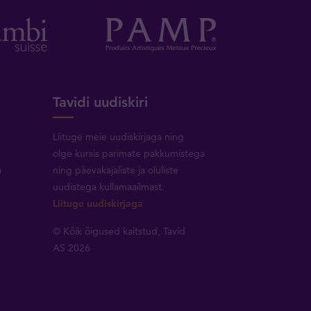
Tavidi uudiskiri
Liituge meie uudiskirjaga ning
olge kursis parimate pakkumistega
a
ning päevakajaliste ja oluliste
uudistega kullamaailmast.
Liituge uudiskirjaga
© Kõik õigused kaitstud, Tavid
AS 2026