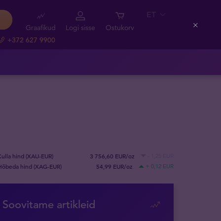
ET
Graafikud
Logi sisse
Ostukorv
Close
+372 627 9900
Kulla hind (XAU-EUR)
3 756,60 EUR/oz
- 1,25 EUR
Hõbeda hind (XAG-EUR)
54,99 EUR/oz
+ 0,12 EUR
Soovitame artikleid