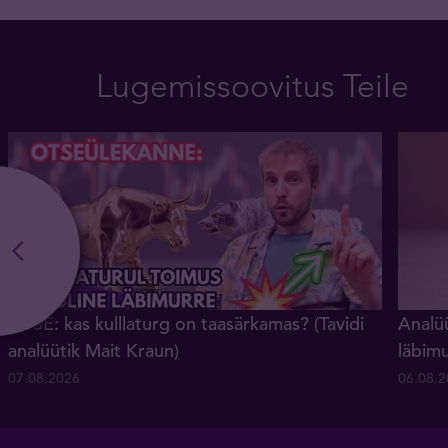
Lugemissoovitus Teile
OTSE: kas kulllaturg on taasärkamas? (Tavidi
Analüü
analüütik Mait Kraun)
läbim
07.08.2026
06.08.