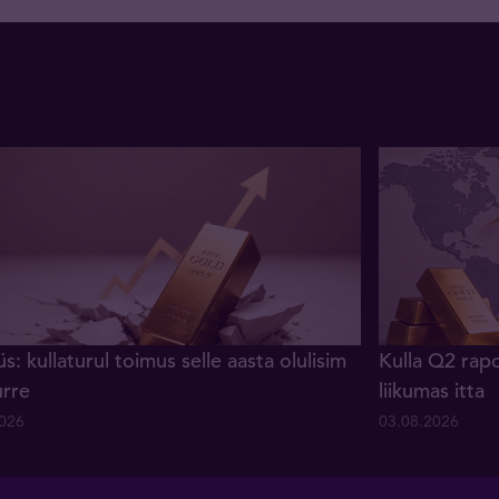
s: kullaturul toimus selle aasta olulisim
Kulla Q2 rapo
urre
liikumas itta
2026
03.08.2026