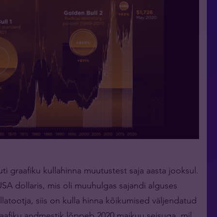
uti graafiku kullahinna muutustest saja aasta jooksul.
A dollaris, mis oli muuhulgas sajandi alguses
latootja, siis on kulla hinna kõikumised väljendatud
aafiku andmestik lõppeb 2020 maikuu seisuga, mil