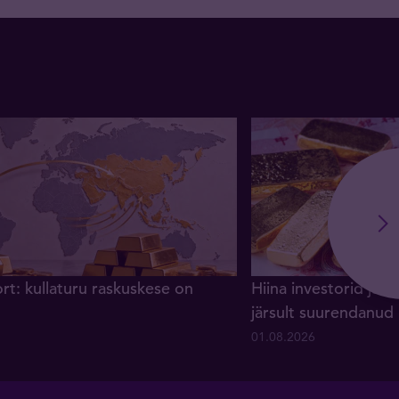
rt: kullaturu raskuskese on
Hiina investorid ja 
järsult suurendanud
01.08.2026