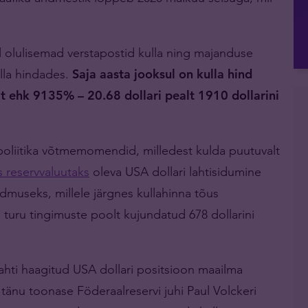
jul olulisemad verstapostid kulla ning majanduse
lla hindades.
Saja aasta jooksul on kulla hind
 ehk 9135% – 20.68 dollari pealt 1910 dollarini
poliitika võtmemomendid, milledest kulda puutuvalt
 reservvaluutaks
oleva USA dollari lahtisidumine
ndmuseks, millele järgnes kullahinna tõus
 turu tingimuste poolt kujundatud 678 dollarini
t lahti haagitud USA dollari positsioon maailma
 tänu toonase Föderaalreservi juhi Paul Volckeri