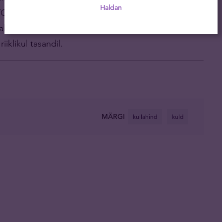
Haldan
TO peakorteris. Tema huviks on majanduslike,
ekualaste protsesside ning nende omavaheliste seoste
iiklikul tasandil.
MÄRGI
kullahind
kuld