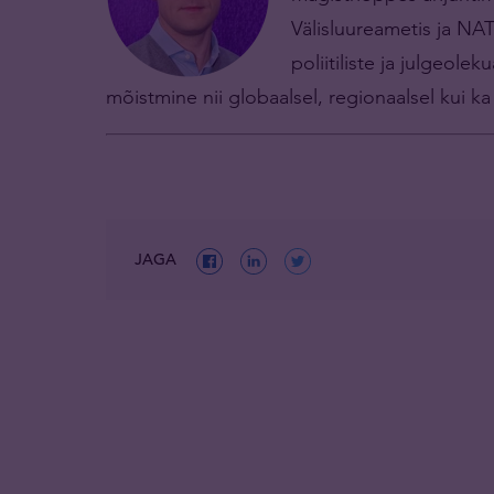
Välisluureametis ja NA
poliitiliste ja julgeol
mõistmine nii globaalsel, regionaalsel kui ka r
JAGA