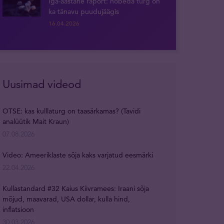
Iga-aastane raport: hõbeda turg on
ka tänavu puudujäägis
16.04.2026
Uusimad videod
OTSE: kas kulllaturg on taasärkamas? (Tavidi
analüütik Mait Kraun)
07.08.2026
Video: Ameeriklaste sõja kaks varjatud eesmärki
22.04.2026
Kullastandard #32 Kaius Kiivramees: Iraani sõja
mõjud, maavarad, USA dollar, kulla hind,
inflatsioon
30.03.2026