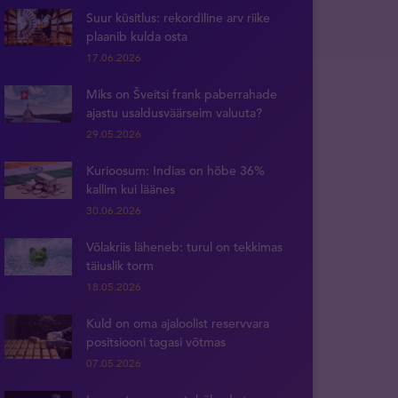
Suur küsitlus: rekordiline arv riike
plaanib kulda osta
17.06.2026
Miks on Šveitsi frank paberrahade
ajastu usaldusväärseim valuuta?
29.05.2026
Kurioosum: Indias on hõbe 36%
kallim kui läänes
30.06.2026
Võlakriis läheneb: turul on tekkimas
täiuslik torm
18.05.2026
Kuld on oma ajaloolist reservvara
positsiooni tagasi võtmas
07.05.2026