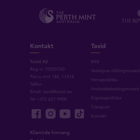
Kontakt
Tavid
Tavid AS
KKK
Reg nr 10055700
Veebipoe üldtingimused
Pärnu mnt 186, 11314
Hinnapoliitika
Tallinn
Andmekaitsetingimused
Email:
tavid@tavid.ee
Küpsisepoliitika
Tel
+372 627 9900
Transport
Kontakt
Klientide hinnang