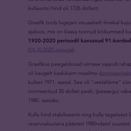
kullauntsi hind oli 1726 dollarit.
Graafik toob lugejani visuaalselt ilmekal ku
ajaloos, mis on kaasa toonud kõikumised ku
1920-2020 perioodil kasvanud 91-kordselt
(
14.10.2020 seisuga
).
Graafikus peegelduvad viimase sajandi raha
oli kaugelt kaalukaim maailma
domineerivaks
kullast 1971. aastal. See oli “veelahkme” sü
normeeritud 35 dollari pealt, (peaaegu) vaba
1980. aastaks.
Kulla hind stabiliseeriti ning kulla tagatises
reservvaluutana päästeti 1980ndatel suuresti