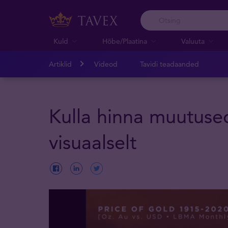
Kuld
Hõbe/Plaatina
Valuuta
Artiklid
Videod
Tavidi teadaanded
Kulla hinna muutuse
visuaalselt