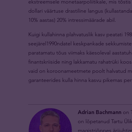
ekstreemsele monetaarpoliitikale, mis tõstis
dollari väärtuse drastiline langus (kullastanda
10% aastas) 20% intressimäärade abil.
Kuigi kullahinna plahvatuslik kasv peatati 19
seejärel1990ndatel keskpankade sekkumiste 
paratamatu tõus viimaks käesoleval aastatuh
finantskriiside ning lakkamatu rahatrüki koo
vaid on koroonameetmete poolt halvatud 
garanteerides kulla hinna kasvu pikemas pers
Adrian Bachmann
on T
on lõpetanud Tartu Üli
magistriõppes ärijuhtim