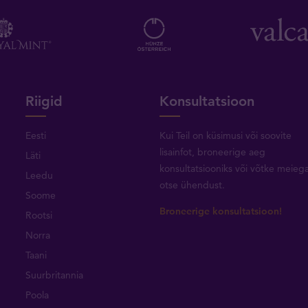
Riigid
Konsultatsioon
Eesti
Kui Teil on küsimusi või soovite
lisainfot, broneerige aeg
Läti
konsultatsiooniks või
võtke meieg
Leedu
otse ühendust
.
Soome
Broneerige konsultatsioon!
Rootsi
Norra
Taani
Suurbritannia
Poola