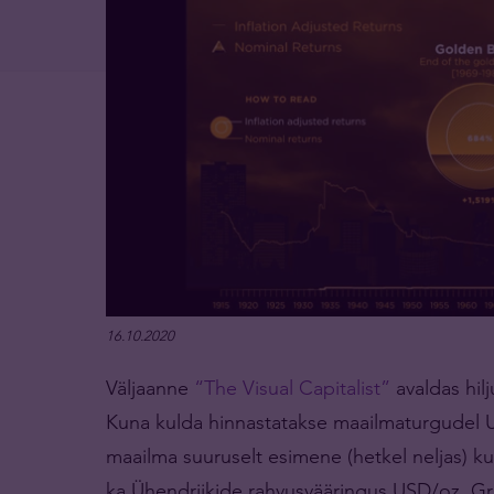
16.10.2020
Väljaanne
“The Visual Capitalist”
avaldas hilj
Kuna kulda hinnastatakse maailmaturgudel US
maailma suuruselt esimene (hetkel neljas) kul
ka Ühendriikide rahvusvääringus USD/oz. Gr