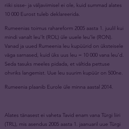
riiki sisse- ja väljaviimisel ei ole, kuid summad alates
10 000 Eurost tuleb deklareerida.
Rumeenias toimus rahareform 2005 aasta 1. juulil kui
mindi vanalt leu’lt (ROL) üle uuele leu’le (RON).
Vanad ja uued Rumeenia leu kupüürid on üksteisele
väga sarnased, kuid üks uus leu = 10 000 vana leu’d.
Seda tasuks meeles pidada, et vältida pettuse
ohvriks langemist. Uue leu suurim kupüür on 500ne.
Rumeenia plaanib Eurole üle minna aastal 2014.
Alates tänasest ei vaheta Tavid enam vana Türgi liiri
(TRL), mis asendus 2005 aasta 1. jaanuaril uue Türgi