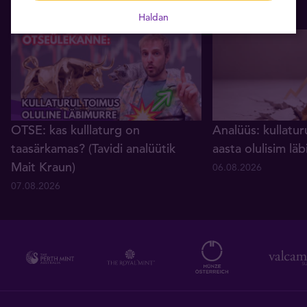
Haldan
OTSE: kas kulllaturg on
Analüüs: kullatur
taasärkamas? (Tavidi analüütik
aasta olulisim lä
Mait Kraun)
06.08.2026
07.08.2026