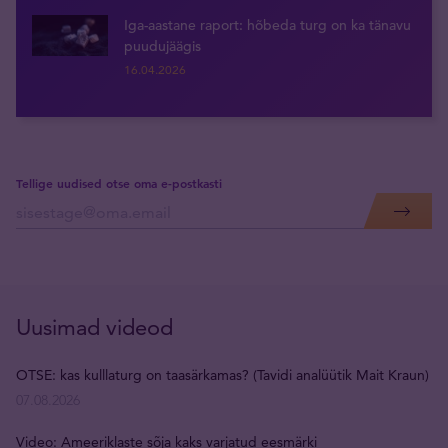
Iga-aastane raport: hõbeda turg on ka tänavu
puudujäägis
16.04.2026
Tellige uudised otse oma e-postkasti
Uusimad videod
OTSE: kas kulllaturg on taasärkamas? (Tavidi analüütik Mait Kraun)
07.08.2026
Video: Ameeriklaste sõja kaks varjatud eesmärki