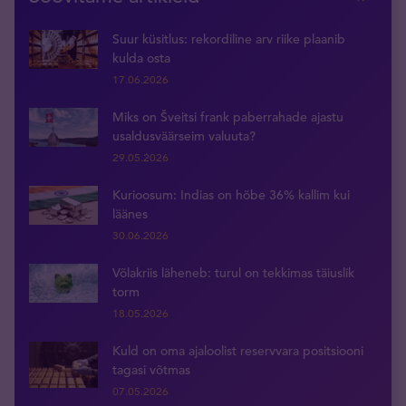
Suur küsitlus: rekordiline arv riike plaanib
kulda osta
17.06.2026
Miks on Šveitsi frank paberrahade ajastu
usaldusväärseim valuuta?
29.05.2026
Kurioosum: Indias on hõbe 36% kallim kui
läänes
30.06.2026
Võlakriis läheneb: turul on tekkimas täiuslik
torm
18.05.2026
Kuld on oma ajaloolist reservvara positsiooni
tagasi võtmas
07.05.2026