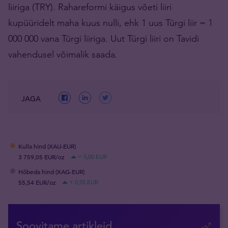
liiriga (TRY). Rahareformi käigus võeti liiri
kupüüridelt maha kuus nulli, ehk 1 uus Türgi liir = 1
000 000 vana Türgi liiriga. Uut Türgi liiri on Tavidi
vahendusel võimalik saada.
JAGA
Kulla hind (XAU-EUR)
3 759,05 EUR/oz
+ 5,00 EUR
Hõbeda hind (XAG-EUR)
55,54 EUR/oz
+ 0,55 EUR
Soovitame artikleid