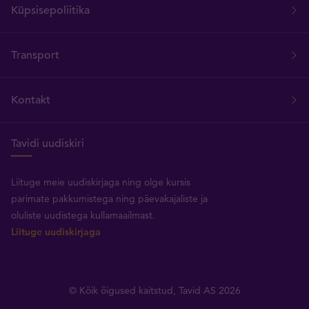
Küpsisepoliitika
Transport
Kontakt
Tavidi uudiskiri
Liituge meie uudiskirjaga ning olge kursis
parimate pakkumistega ning päevakajaliste ja
oluliste uudistega kullamaailmast.
Liituge uudiskirjaga
© Kõik õigused kaitstud, Tavid AS 2026