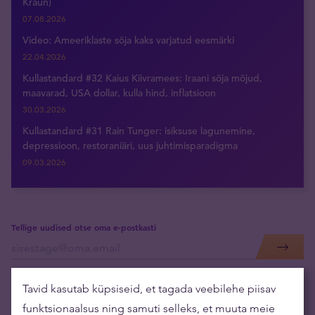
Kraun)
07.08.2026
Video: Ameeriklaste sõja kaks varjatud eesmärki
22.04.2026
Kullastandard #32 Kaius Kiivramees: Iraani sõja mõjud,
maavarad, USA dollar, kulla hind, inflatsioon
30.03.2026
Kullastandard #31 Rain Tunger: isiksuse lagunemine,
depressioon, restoraniäri, uus juhtimisparadigma
09.03.2026
Tellige uudised otse oma e-postkasti
Tavid kasutab küpsiseid, et tagada veebilehe piisav
funktsionaalsus ning samuti selleks, et muuta meie