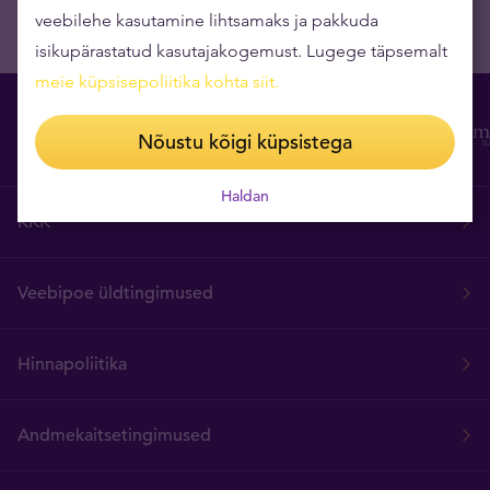
veebilehe kasutamine lihtsamaks ja pakkuda
isikupärastatud kasutajakogemust. Lugege täpsemalt
meie küpsisepoliitika kohta siit
.
Nõustu kõigi küpsistega
Haldan
KKK
Veebipoe üldtingimused
Hinnapoliitika
Andmekaitsetingimused