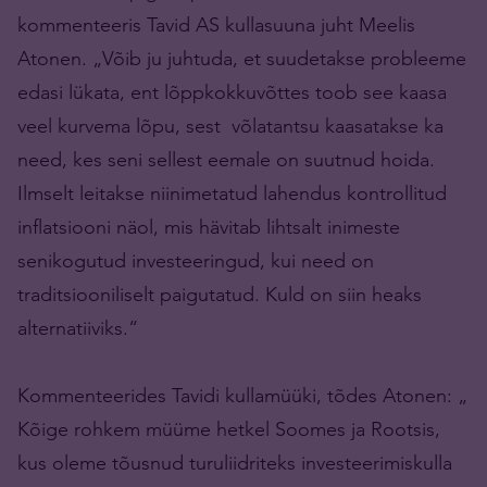
kommenteeris Tavid AS kullasuuna juht Meelis
Atonen. „Võib ju juhtuda, et suudetakse probleeme
edasi lükata, ent lõppkokkuvõttes toob see kaasa
veel kurvema lõpu, sest võlatantsu kaasatakse ka
need, kes seni sellest eemale on suutnud hoida.
Ilmselt leitakse niinimetatud lahendus kontrollitud
inflatsiooni näol, mis hävitab lihtsalt inimeste
senikogutud investeeringud, kui need on
traditsiooniliselt paigutatud. Kuld on siin heaks
alternatiiviks.“
Kommenteerides Tavidi kullamüüki, tõdes Atonen: „
Kõige rohkem müüme hetkel Soomes ja Rootsis,
kus oleme tõusnud turuliidriteks investeerimiskulla