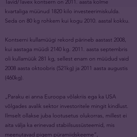
Tavid/Tavex kontsern on 2011. aasta kolme
kvartaliga müünud 1820 kilo investeerimiskulda.
Seda on 80 kg rohkem kui kogu 2010. aastal kokku.
Kontserni kullamüügi rekord pärineb aastast 2008,
kui aastaga müüdi 2140 kg. 2011. aasta septembris
oli kullamüük 281 kg, sellest enam on müüdud vaid
2008 aasta oktoobris (521kg) ja 2011 aasta augustis
(460kg).
„Paraku ei anna Euroopa võlakriis ega ka USA
võlgades avalik sektor investoritele mingit kindlust.
Ilmselt ollakse juba lootusetus olukorras, millest ei
aita välja ka erinevad stabiilsussüsteemid, mis
meenutavad pigem püramiidskeeme“,