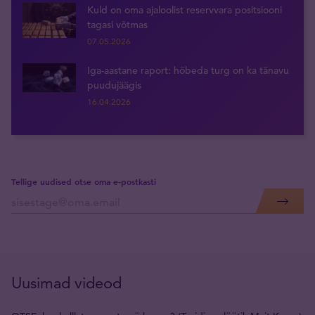
Kuld on oma ajaloolist reservvara positsiooni
tagasi võtmas
07.05.2026
Iga-aastane raport: hõbeda turg on ka tänavu
puudujäägis
16.04.2026
Tellige uudised otse oma e-postkasti
Uusimad videod