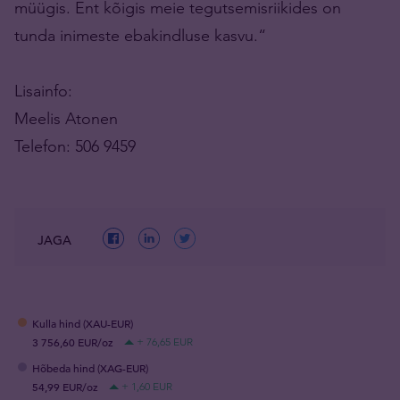
müügis. Ent kõigis meie tegutsemisriikides on
tunda inimeste ebakindluse kasvu.“
Lisainfo:
Meelis Atonen
Telefon: 506 9459
JAGA
Kulla hind (XAU-EUR)
3 756,60 EUR/oz
+ 76,65 EUR
Hõbeda hind (XAG-EUR)
54,99 EUR/oz
+ 1,60 EUR