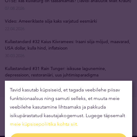
OTSE: kas kulllaturg on taasärkamas? (Tavidi analüütik Mait Kraun)
07.08.2026
Video: Ameeriklaste sõja kaks varjatud eesmärki
22.04.2026
Kullastandard #32 Kaius Kiivramees: Iraani sõja mõjud, maavarad,
USA dollar, kulla hind, inflatsioon
30.03.2026
Kullastandard #31 Rain Tunger: isiksuse lagunemine,
depressioon, restoraniäri, uus juhtimisparadigma
09.03.2026
Tavid kasutab küpsiseid, et tagada veebilehe piisav
funktsionaalsus ning samuti selleks, et muuta meie
veebilehe kasutamine lihtsamaks ja pakkuda
isikupärastatud kasutajakogemust. Lugege täpsemalt
meie küpsisepoliitika kohta siit
.