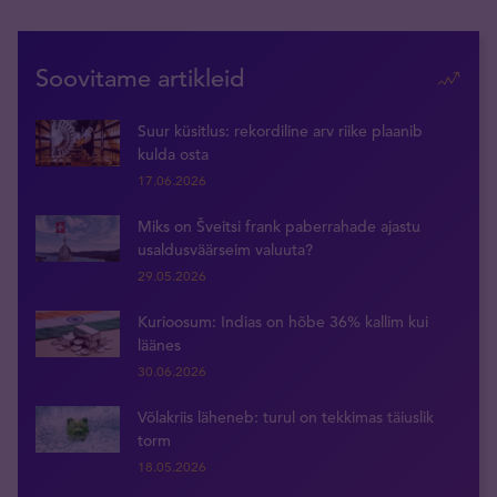
Soovitame artikleid
Suur küsitlus: rekordiline arv riike plaanib
kulda osta
17.06.2026
Miks on Šveitsi frank paberrahade ajastu
usaldusväärseim valuuta?
29.05.2026
Kurioosum: Indias on hõbe 36% kallim kui
läänes
30.06.2026
Võlakriis läheneb: turul on tekkimas täiuslik
torm
18.05.2026