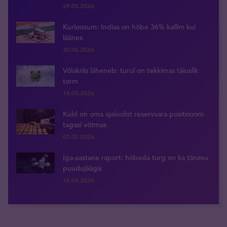
29.05.2026
Kurioosum: Indias on hõbe 36% kallim kui
läänes
30.06.2026
Võlakriis läheneb: turul on tekkimas täiuslik
torm
18.05.2026
Kuld on oma ajaloolist reservvara positsiooni
tagasi võtmas
07.05.2026
Iga-aastane raport: hõbeda turg on ka tänavu
puudujäägis
16.04.2026