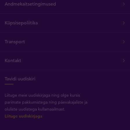
Andmekaitsetingimused
Küpsisepoliitika
Transport
Kontakt
Tavidi uudiskiri
Liituge meie uudiskirjaga ning olge kursis
parimate pakkumistega ning päevakajaliste ja
oluliste uudistega kullamaailmast.
Liituge uudiskirjaga