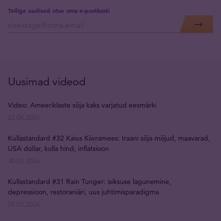
Tellige uudised otse oma e-postkasti
Uusimad videod
Video: Ameeriklaste sõja kaks varjatud eesmärki
22.04.2026
Kullastandard #32 Kaius Kiivramees: Iraani sõja mõjud, maavarad,
USA dollar, kulla hind, inflatsioon
30.03.2026
Kullastandard #31 Rain Tunger: isiksuse lagunemine,
depressioon, restoraniäri, uus juhtimisparadigma
09.03.2026