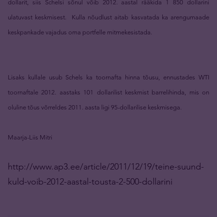
dollarit, siis Schelsi sõnul võib 2012. aastal rääkida 1 850 dollarini
ulatuvast keskmisest. Kulla nõudlust aitab kasvatada ka arengumaade
keskpankade vajadus oma portfelle mitmekesistada.
Lisaks kullale usub Schels ka toornafta hinna tõusu, ennustades WTI
toornaftale 2012. aastaks 101 dollarilist keskmist barrelihinda, mis on
oluline tõus võrreldes 2011. aasta ligi 95-dollarilise keskmisega.
Maarja-Liis Mitri
http://www.ap3.ee/article/2011/12/19/teine-suund-
kuld-voib-2012-aastal-tousta-2-500-dollarini