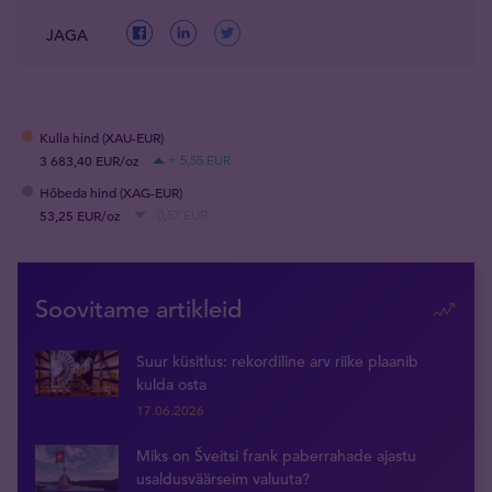
JAGA
Kulla hind (XAU-EUR)
3 683,40 EUR/oz
+ 5,55 EUR
Hõbeda hind (XAG-EUR)
53,25 EUR/oz
- 0,57 EUR
Soovitame artikleid
Suur küsitlus: rekordiline arv riike plaanib
kulda osta
17.06.2026
Miks on Šveitsi frank paberrahade ajastu
usaldusväärseim valuuta?