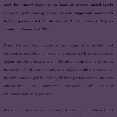
neid, kes usuvad hoopis tõusu. Bank of America Merrill Lynchi
tooraineturgude strateeg Sabine Schelsi hinnangul võib väärismetalli
hind järgmisel aastal tõusta koguni 2 500 dollarini, kirjutab
finantsuudiste portaal CNBC.
Kuigi täna avaldatud uudisteagentuur Reutersi küsitluse tulemused
näitavad, et analüütikud ja investorid prognoosivad järgmisse aastasse
pigem kulla hinna langust alla 1 500 dollari, usub Sabine Schels, et
investorite huvi kulla vastu on jätkuvalt suur ja seda eriti tingimustes, kus
riikidel on kaelas hiiglaslikud võlad ja keskpangad rakendavad üsna lõtva
rahapoliitikat. See suurendab omakorda kulla nõudlust
inflatsioonikindluse otsijate seas.
Kui 2011. aasta keskmiseks kullauntsi hinnaks prognoositakse 1 573