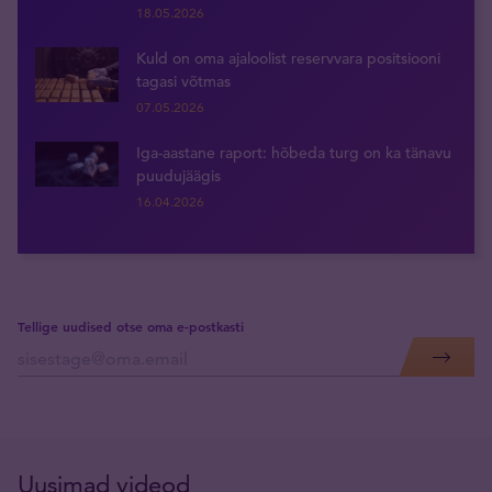
18.05.2026
Kuld on oma ajaloolist reservvara positsiooni
tagasi võtmas
07.05.2026
Iga-aastane raport: hõbeda turg on ka tänavu
puudujäägis
16.04.2026
Tellige uudised otse oma e-postkasti
Uusimad videod