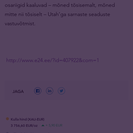
osariigid kaaluvad – mõned tõsisemalt, mõned
mitte nii tõsiselt – Utah’ga sarnaste seaduste
vastuvõtmist.
http://www.e24.ee/?id=407922&com=1
JAGA
Kulla hind (XAU-EUR)
3 756,60 EUR/oz
+ 5,90 EUR