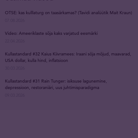
OTSE: kas kulllaturg on taasärkamas? (Tavidi analüütik Mait Kraun)
07.08.2026
Video: Ameeriklaste sõja kaks varjatud eesmärki
22.04.2026
Kullastandard #32 Kaius Kiivramees: Iraani sõja mõjud, maavarad,
USA dollar, kulla hind, inflatsioon
30.03.2026
Kullastandard #31 Rain Tunger: isiksuse lagunemine,
depressioon, restoraniäri, uus juhtimisparadigma
09.03.2026