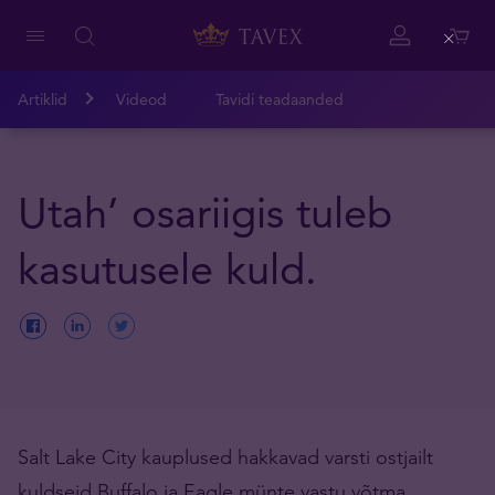
Close
Artiklid
Videod
Tavidi teadaanded
Utah’ osariigis tuleb
kasutusele kuld.
Salt Lake City kauplused hakkavad varsti ostjailt
kuldseid Buffalo ja Eagle münte vastu võtma.