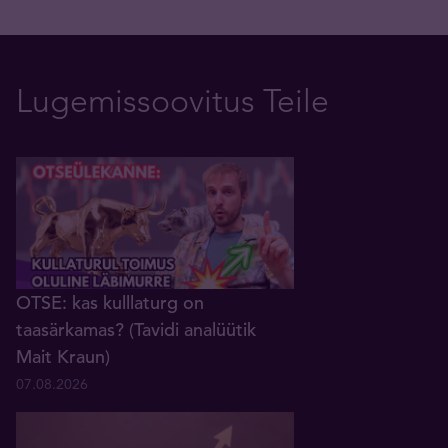
Lugemissoovitus Teile
OTSE: kas kulllaturg on
taasärkamas? (Tavidi analüütik
Mait Kraun)
07.08.2026