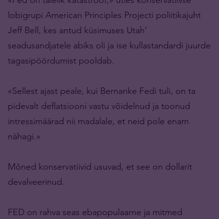
lobigrupi American Principles Projecti poliitikajuht
Jeff Bell, kes antud küsimuses Utah’
seadusandjatele abiks oli ja ise kullastandardi juurde
tagasipöördumist pooldab.
«Sellest ajast peale, kui Bernanke Fedi tuli, on ta
pidevalt deflatsiooni vastu võidelnud ja toonud
intressimäärad nii madalale, et neid pole enam
nähagi.»
Mõned konservatiivid usuvad, et see on dollarit
devalveerinud.
FED on rahva seas ebapopulaarne ja mitmed