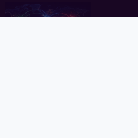
Pealeht
Kuld
Hõbe
Valuuta
Graafik
Uudised
Tavid ID
Küsitlus: keskpangad ootavad
rahanduses "multipolaarse"
maailma tulekut
07.07.2026
Globaalne võlg kaardil: millised
riigid on ennast enim lõhki