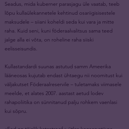
Seadus, mida kuberner parasjagu üle vaatab, teeb
lõpu kullaülekannetele kehtinud osariigisisestele
maksudele – siiani koheldi seda kui vara ja mitte
raha. Kuid seni, kuni föderaalvalitsus sama teed
jalge alla ei võta, on roheline raha siiski
eelisseisundis.
Kullastandardi suunas astutud samm Ameerika
lääneosas kujutab endast ühtaegu nii noomitust kui
väljakutset Föderaalreservile – tuletamaks viimasele
meelde, et alates 2007. aastast aetud lodev
rahapoliitika on sünnitanud palju rohkem vaenlasi
kui sõpru.
«Fed on täielik katastroof,» ütles konservatiivse