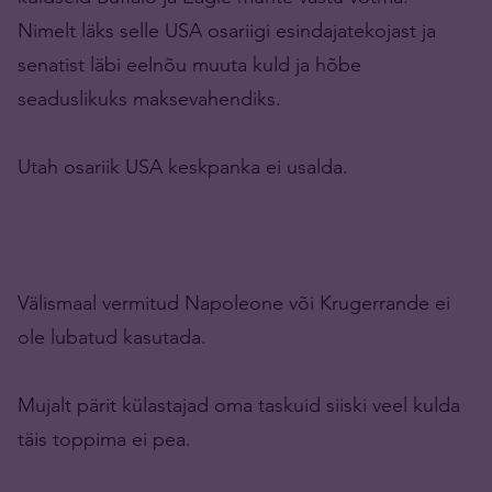
Nimelt läks selle USA osariigi esindajatekojast ja
senatist läbi eelnõu muuta kuld ja hõbe
seaduslikuks maksevahendiks.
Utah osariik USA keskpanka ei usalda.
Välismaal vermitud Napoleone või Krugerrande ei
ole lubatud kasutada.
Mujalt pärit külastajad oma taskuid siiski veel kulda
täis toppima ei pea.