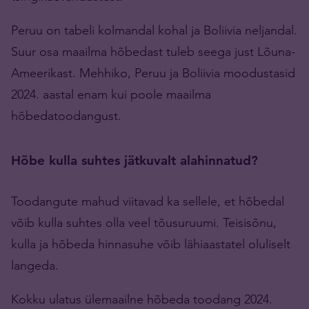
Peruu on tabeli kolmandal kohal ja Boliivia neljandal.
Suur osa maailma hõbedast tuleb seega just Lõuna-
Ameerikast. Mehhiko, Peruu ja Boliivia moodustasid
2024. aastal enam kui poole maailma
hõbedatoodangust.
Hõbe kulla suhtes jätkuvalt alahinnatud?
Toodangute mahud viitavad ka sellele, et hõbedal
võib kulla suhtes olla veel tõusuruumi. Teisisõnu,
kulla ja hõbeda hinnasuhe võib lähiaastatel oluliselt
langeda.
Kokku ulatus ülemaailne hõbeda toodang 2024.