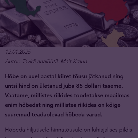
12.01.2025
Autor: Tavidi analüütik Mait Kraun
Hõbe on uuel aastal kiiret tõusu jätkanud ning
untsi hind on ületanud juba 85 dollari taseme.
Vaatame, millistes riikides toodetakse maailmas
enim hõbedat ning millistes riikides on kõige
suuremad teadaolevad hõbeda varud.
Hõbeda hiljutisele hinnatõusule on lühiajalises pildis