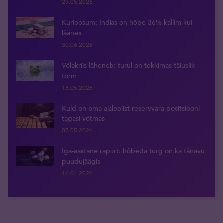
29.05.2026
Kurioosum: Indias on hõbe 36% kallim kui
läänes
30.06.2026
Võlakriis läheneb: turul on tekkimas täiuslik
torm
18.05.2026
Kuld on oma ajaloolist reservvara positsiooni
tagasi võtmas
07.05.2026
Iga-aastane raport: hõbeda turg on ka tänavu
puudujäägis
16.04.2026