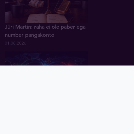
Jüri Martin: raha ei ole paber ega
number pangakontol
01.08.2026
Pealeht
Kuld
Hõbe
Valuuta
Graafik
Uudised
Tavid ID
Küsitlus: keskpangad ootavad
rahanduses "multipolaarse"
maailma tulekut
07.07.2026