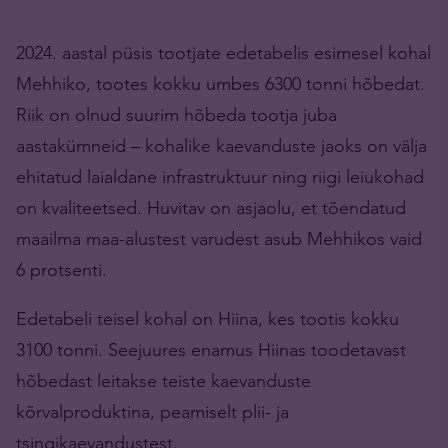
2024. aastal püsis tootjate edetabelis esimesel kohal
Mehhiko, tootes kokku umbes 6300 tonni hõbedat.
Riik on olnud suurim hõbeda tootja juba
aastakümneid – kohalike kaevanduste jaoks on välja
ehitatud laialdane infrastruktuur ning riigi leiukohad
on kvaliteetsed. Huvitav on asjaolu, et tõendatud
maailma maa-alustest varudest asub Mehhikos vaid
6 protsenti.
Edetabeli teisel kohal on Hiina, kes tootis kokku
3100 tonni. Seejuures enamus Hiinas toodetavast
hõbedast leitakse teiste kaevanduste
kõrvalproduktina, peamiselt plii- ja
tsingikaevandustest.