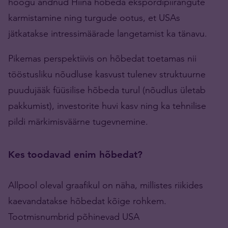
hoogu andnud Hiina hõbeda ekspordipiirangute
karmistamine ning turgude ootus, et USAs
jätkatakse intressimäärade langetamist ka tänavu.
Pikemas perspektiivis on hõbedat toetamas nii
tööstusliku nõudluse kasvust tulenev struktuurne
puudujääk füüsilise hõbeda turul (nõudlus ületab
pakkumist), investorite huvi kasv ning ka tehnilise
pildi märkimisväärne tugevnemine.
Kes toodavad enim hõbedat?
Allpool oleval graafikul on näha, millistes riikides
kaevandatakse hõbedat kõige rohkem.
Tootmisnumbrid põhinevad USA