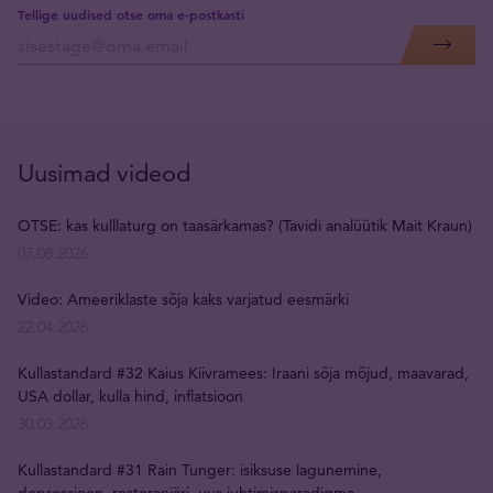
Tellige uudised otse oma e-postkasti
Uusimad videod
OTSE: kas kulllaturg on taasärkamas? (Tavidi analüütik Mait Kraun)
07.08.2026
Video: Ameeriklaste sõja kaks varjatud eesmärki
22.04.2026
Kullastandard #32 Kaius Kiivramees: Iraani sõja mõjud, maavarad,
USA dollar, kulla hind, inflatsioon
30.03.2026
Kullastandard #31 Rain Tunger: isiksuse lagunemine,
depressioon, restoraniäri, uus juhtimisparadigma