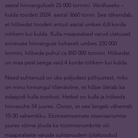
aastal hinnanguliselt 25 000 tonnini. Võrdluseks –
kulda toodeti 2024. aastal 3660 tonni. See tähendab,
et hõbedat toodeti antud aastal umbes 6,8 korda
rohkem kui kulda. Kulla maapealsed varud ulatuvad
erinevate hinnangute kohaselt umbes 220 000
tonnini, hõbeda puhul ca 850 000 tonnini. Hõbedat
on maa peal seega vaid 4 korda rohkem kui kulda.
Need suhtarvud on üks paljudest põhjustest, miks
on minu hinnangul tõenäoline, et hõbe ületab ka
edaspidi kulla tootlust. Hetkel on kulla ja hõbeda
hinnasuhe 54 juures. Ootan, et see langeb vähemalt
10-30 vahemikku. Ekstreemsemate stsenaariumite
juures võime jõuda ka tootmisnumbrite või
maapealsete varude suhtarvudeni (ülaltoodud