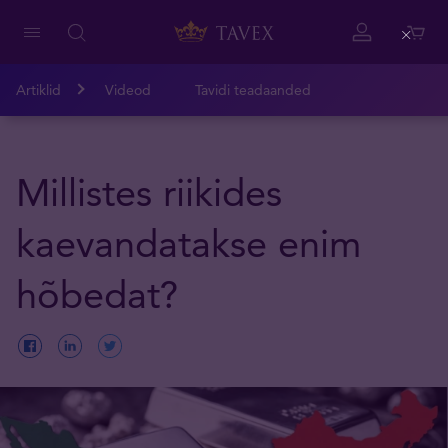
Close
Artiklid
Videod
Tavidi teadaanded
Millistes riikides
kaevandatakse enim
hõbedat?