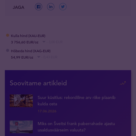
JAGA
Kulla hind (XAU-EUR)
3 756,60 EUR/oz
- 3,00 EUR
Hõbeda hind (XAG-EUR)
54,99 EUR/oz
- 0,43 EUR
Soovitame artikleid
Suur küsitlus: rekordiline arv riike plaanib
kulda osta
17.06.2026
Miks on Šveitsi frank paberrahade ajastu
usaldusväärseim valuuta?