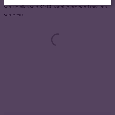
varusid alles vaid 37 000 tonni (6 protsenti maailma
varudest).