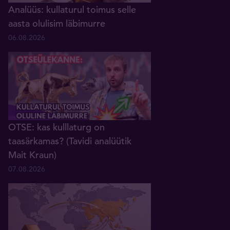
Analüüs: kullaturul toimus selle
aasta olulisim läbimurre
06.08.2026
OTSE: kas kulllaturg on
taasärkamas? (Tavidi analüütik
Mait Kraun)
07.08.2026