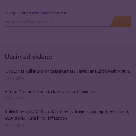
Tellige uudised otse oma e-postkasti
Uusimad videod
OTSE: kas kulllaturg on taasärkamas? (Tavidi analüütik Mait Kraun)
07.08.2026
Video: Ameeriklaste sõja kaks varjatud eesmärki
22.04.2026
Kullastandard #32 Kaius Kiivramees: Iraani sõja mõjud, maavarad,
USA dollar, kulla hind, inflatsioon
30.03.2026