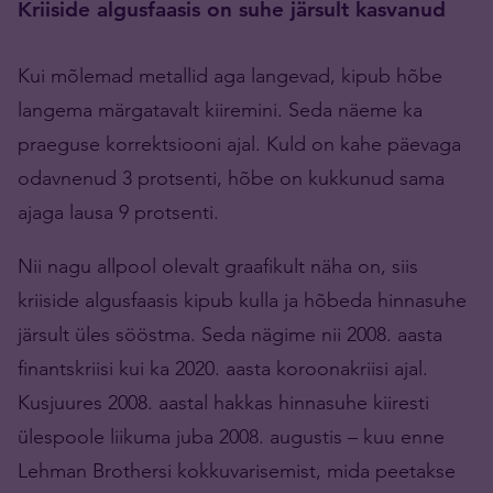
Kriiside algusfaasis on suhe järsult kasvanud
Kui mõlemad metallid aga langevad, kipub hõbe
langema märgatavalt kiiremini. Seda näeme ka
praeguse korrektsiooni ajal. Kuld on kahe päevaga
odavnenud 3 protsenti, hõbe on kukkunud sama
ajaga lausa 9 protsenti.
Nii nagu allpool olevalt graafikult näha on, siis
kriiside algusfaasis kipub kulla ja hõbeda hinnasuhe
järsult üles sööstma. Seda nägime nii 2008. aasta
finantskriisi kui ka 2020. aasta koroonakriisi ajal.
Kusjuures 2008. aastal hakkas hinnasuhe kiiresti
ülespoole liikuma juba 2008. augustis – kuu enne
Lehman Brothersi kokkuvarisemist, mida peetakse