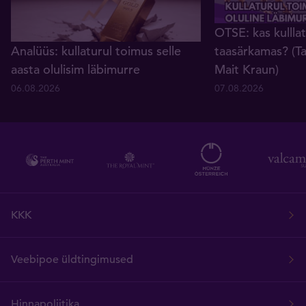
OTSE: kas kullla
Analüüs: kullaturul toimus selle
taasärkamas? (Ta
aasta olulisim läbimurre
Mait Kraun)
06.08.2026
07.08.2026
KKK
Veebipoe üldtingimused
Hinnapoliitika