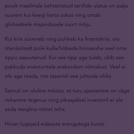
poolt maailmale kehtestatud tariifide ulatus on palju
suurem kui keegi karta oskas ning omab
globaalsele majandusele suurt mõju.
Kui kriis süveneb ning puhkeb ka finantskriis, siis
tõenäoliselt pole kulla/hõbeda hinnasuhe veel oma
tippu saavutanud. Kui see tipp aga tuleb, võib see
pakkuda investoritele erakordset võimalust. Veel ei
ole aga teada, mis tasemel see juhtuda võiks.
Samuti on oluline mõista, et turu ajastamine on väga
riskantne tegevus ning pikaajalisel investoril ei ole
seda reeglina mõtet teha.
Hoian lugejaid edasiste arengutega kursis.