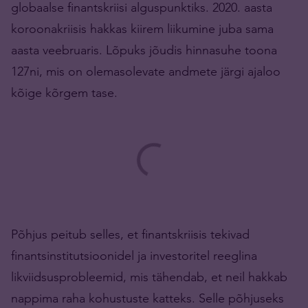
globaalse finantskriisi alguspunktiks. 2020. aasta
koroonakriisis hakkas kiirem liikumine juba sama
aasta veebruaris. Lõpuks jõudis hinnasuhe toona
127ni, mis on olemasolevate andmete järgi ajaloo
kõige kõrgem tase.
Põhjus peitub selles, et finantskriisis tekivad
finantsinstitutsioonidel ja investoritel reeglina
likviidsusprobleemid, mis tähendab, et neil hakkab
nappima raha kohustuste katteks. Selle põhjuseks