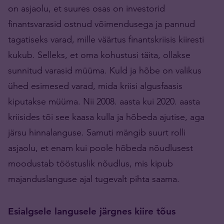
on asjaolu, et suures osas on investorid
finantsvarasid ostnud võimendusega ja pannud
tagatiseks varad, mille väärtus finantskriisis kiiresti
kukub. Selleks, et oma kohustusi täita, ollakse
sunnitud varasid müüma. Kuld ja hõbe on valikus
ühed esimesed varad, mida kriisi algusfaasis
kiputakse müüma. Nii 2008. aasta kui 2020. aasta
kriisides tõi see kaasa kulla ja hõbeda ajutise, aga
järsu hinnalanguse. Samuti mängib suurt rolli
asjaolu, et enam kui poole hõbeda nõudlusest
moodustab tööstuslik nõudlus, mis kipub
majanduslanguse ajal tugevalt pihta saama.
Esialgsele langusele järgnes kiire tõus