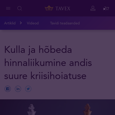
Close
Artiklid
Videod
Tavidi teadaanded
Kulla ja hõbeda
hinnaliikumine andis
suure kriisihoiatuse