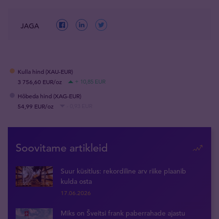
JAGA
Kulla hind (XAU-EUR)
3 756,60 EUR/oz
+ 10,85 EUR
Hõbeda hind (XAG-EUR)
54,99 EUR/oz
- 0,93 EUR
Soovitame artikleid
Suur küsitlus: rekordiline arv riike plaanib
kulda osta
17.06.2026
Miks on Šveitsi frank paberrahade ajastu