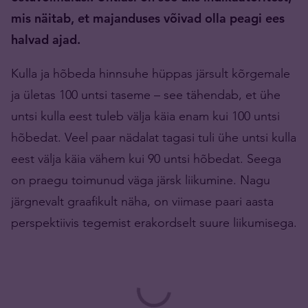
mis näitab, et majanduses võivad olla peagi ees
halvad ajad.
Kulla ja hõbeda hinnsuhe hüppas järsult kõrgemale
ja ületas 100 untsi taseme – see tähendab, et ühe
untsi kulla eest tuleb välja käia enam kui 100 untsi
hõbedat. Veel paar nädalat tagasi tuli ühe untsi kulla
eest välja käia vähem kui 90 untsi hõbedat. Seega
on praegu toimunud väga järsk liikumine. Nagu
järgnevalt graafikult näha, on viimase paari aasta
perspektiivis tegemist erakordselt suure liikumisega.