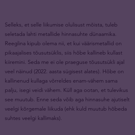
Selleks, et selle liikumise olulisust mõista, tuleb
seletada lahti metallide hinnasuhte dünaamika.
Reeglina kipub olema nii, et kui väärismetallid on
pikaajalises tõusutsüklis, siis hõbe kallineb kullast
kiiremini. Seda me ei ole praeguse tõusutsükli ajal
veel näinud (2022. aasta sügisest alates). Hõbe on
kallinenud kullaga võrreldes enam-vähem sama
palju, isegi veidi vähem. Küll aga ootan, et tulevikus
see muutub. Enne seda võib aga hinnasuhe ajutiselt
veelgi kõrgemale liikuda (ehk kuld muutub hõbeda
suhtes veelgi kallimaks).