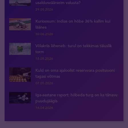
usaldusväärseim valuuta?
29.05.2026
Kurioosum: Indias on hõbe 36% kallim kui
läänes
30.06.2026
Võlakriis läheneb: turul on tekkimas täiuslik
torm
18.05.2026
Kuld on oma ajaloolist reservvara positsiooni
tagasi võtmas
07.05.2026
Iga-aastane raport: hõbeda turg on ka tänavu
puudujäägis
16.04.2026