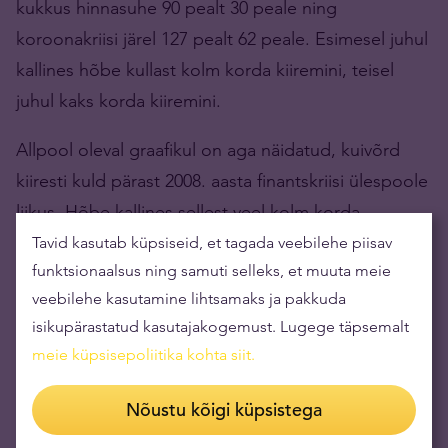
kukkus hinnasuhe 90 pealt 30 peale ning
koroonakriisi järel 127 pealt 62 peale. Esimesel juhul
kallines hõbe kullast kolm korda kiiremini, teisel
juhul kaks korda kiiremini.
Allpool oleval graafikul on aga näidatud, kuivõrd
kiiresti kuld pärast 2008. aasta finantskriisi ülespoole
liikus. Hõbe kallines sellest veel kolm korda
kiiremini.
Tavid kasutab küpsiseid, et tagada veebilehe piisav
funktsionaalsus ning samuti selleks, et muuta meie
veebilehe kasutamine lihtsamaks ja pakkuda
isikupärastatud kasutajakogemust. Lugege täpsemalt
meie küpsisepoliitika kohta siit
.
Nõustu kõigi küpsistega