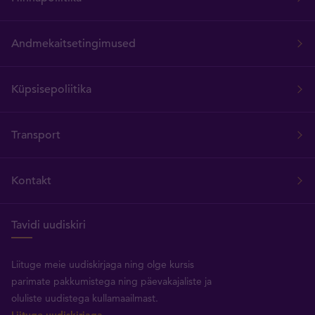
Andmekaitsetingimused
Küpsisepoliitika
Transport
Kontakt
Tavidi uudiskiri
Liituge meie uudiskirjaga ning olge kursis
parimate pakkumistega ning päevakajaliste ja
oluliste uudistega kullamaailmast.
Liituge uudiskirjaga