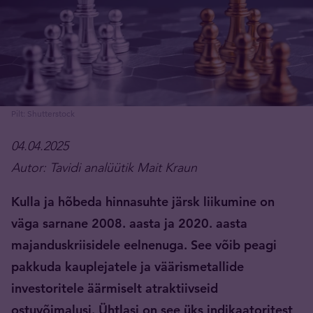
Pilt: Shutterstock
04.04.2025
Autor: Tavidi analüütik Mait Kraun
Kulla ja hõbeda hinnasuhte järsk liikumine on
väga sarnane 2008. aasta ja 2020. aasta
majanduskriisidele eelnenuga. See võib peagi
pakkuda kauplejatele ja väärismetallide
investoritele äärmiselt atraktiivseid
ostuvõimalusi. Ühtlasi on see üks indikaatoritest,