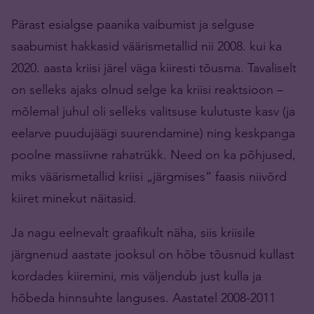
Pärast esialgse paanika vaibumist ja selguse
saabumist hakkasid väärismetallid nii 2008. kui ka
2020. aasta kriisi järel väga kiiresti tõusma. Tavaliselt
on selleks ajaks olnud selge ka kriisi reaktsioon –
mõlemal juhul oli selleks valitsuse kulutuste kasv (ja
eelarve puudujäägi suurendamine) ning keskpanga
poolne massiivne rahatrükk. Need on ka põhjused,
miks väärismetallid kriisi „järgmises“ faasis niivõrd
kiiret minekut näitasid.
Ja nagu eelnevalt graafikult näha, siis kriisile
järgnenud aastate jooksul on hõbe tõusnud kullast
kordades kiiremini, mis väljendub just kulla ja
hõbeda hinnsuhte languses. Aastatel 2008-2011