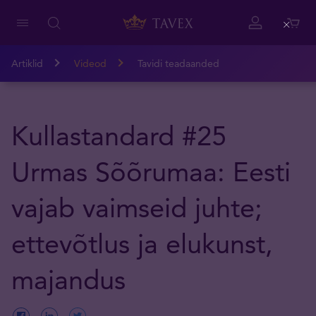
Close
Artiklid
Videod
Tavidi teadaanded
Kullastandard #25
Urmas Sõõrumaa: Eesti
vajab vaimseid juhte;
ettevõtlus ja elukunst,
majandus