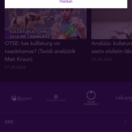
Haldan
OTSE: kas kulllaturg on
Analüüs: kullatur
taasärkamas? (Tavidi analüütik
aasta olulisim lä
Mait Kraun)
06.08.2026
07.08.2026
KKK