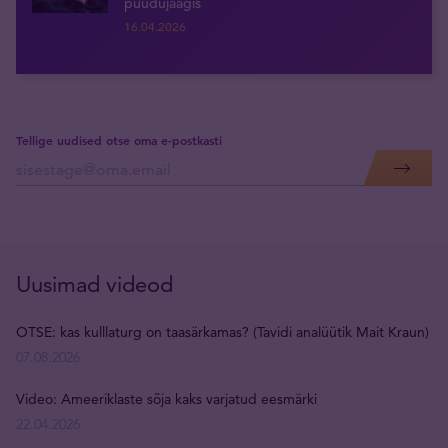
puudujäägis
16.04.2026
Tellige uudised otse oma e-postkasti
Uusimad videod
OTSE: kas kulllaturg on taasärkamas? (Tavidi analüütik Mait Kraun)
07.08.2026
Video: Ameeriklaste sõja kaks varjatud eesmärki
22.04.2026