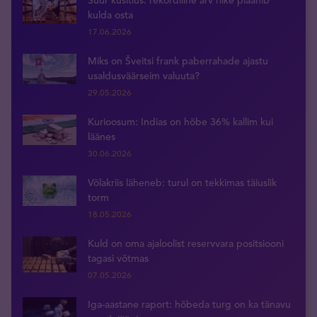
Suur küsitlus: rekordiline arv riike plaanib
kulda osta
17.06.2026
Miks on Šveitsi frank paberrahade ajastu
usaldusväärseim valuuta?
29.05.2026
Kurioosum: Indias on hõbe 36% kallim kui
läänes
30.06.2026
Võlakriis läheneb: turul on tekkimas täiuslik
torm
18.05.2026
Kuld on oma ajaloolist reservvara positsiooni
tagasi võtmas
07.05.2026
Iga-aastane raport: hõbeda turg on ka tänavu