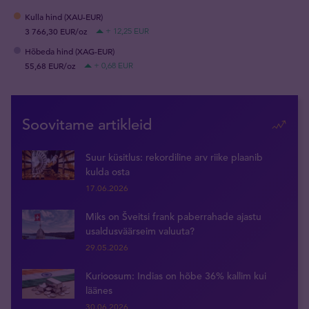
Kulla hind (XAU-EUR)
3 766,30 EUR/oz
+ 12,25 EUR
Hõbeda hind (XAG-EUR)
55,68 EUR/oz
+ 0,68 EUR
Soovitame artikleid
Suur küsitlus: rekordiline arv riike plaanib
kulda osta
17.06.2026
Miks on Šveitsi frank paberrahade ajastu
usaldusväärseim valuuta?
29.05.2026
Kurioosum: Indias on hõbe 36% kallim kui
läänes
30.06.2026