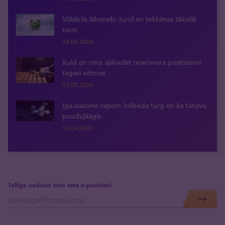
Võlakriis läheneb: turul on tekkimas täiuslik
torm
18.05.2026
Kuld on oma ajaloolist reservvara positsiooni
tagasi võtmas
07.05.2026
Iga-aastane raport: hõbeda turg on ka tänavu
puudujäägis
16.04.2026
Tellige uudised otse oma e-postkasti