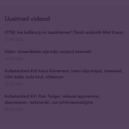
Uusimad videod
OTSE: kas kulllaturg on taasärkamas? (Tavidi analüütik Mait Kraun)
07.08.2026
Video: Ameeriklaste sõja kaks varjatud eesmärki
22.04.2026
Kullastandard #32 Kaius Kiivramees: Iraani sõja mõjud, maavarad,
USA dollar, kulla hind, inflatsioon
30.03.2026
Kullastandard #31 Rain Tunger: isiksuse lagunemine,
depressioon, restoraniäri, uus juhtimisparadigma
09.03.2026