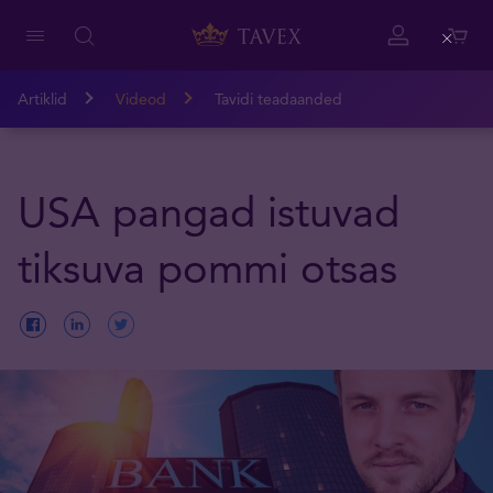
Close
Artiklid
Videod
Tavidi teadaanded
USA pangad istuvad
tiksuva pommi otsas