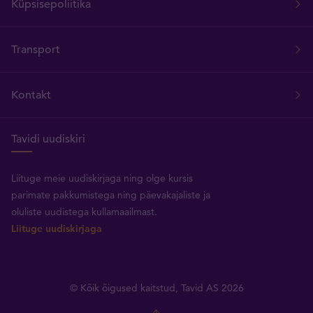
Küpsisepoliitika
Transport
Kontakt
Tavidi uudiskiri
Liituge meie uudiskirjaga ning olge kursis
parimate pakkumistega ning päevakajaliste ja
oluliste uudistega kullamaailmast.
Liituge uudiskirjaga
© Kõik õigused kaitstud, Tavid AS 2026