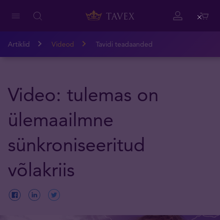
Close
Artiklid
Videod
Tavidi teadaanded
Video: tulemas on
ülemaailmne
sünkroniseeritud
võlakriis