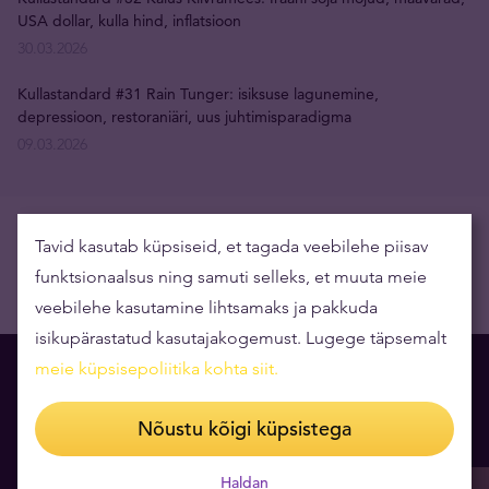
USA dollar, kulla hind, inflatsioon
30.03.2026
Kullastandard #31 Rain Tunger: isiksuse lagunemine,
depressioon, restoraniäri, uus juhtimisparadigma
09.03.2026
Tavid kasutab küpsiseid, et tagada veebilehe piisav
funktsionaalsus ning samuti selleks, et muuta meie
veebilehe kasutamine lihtsamaks ja pakkuda
isikupärastatud kasutajakogemust. Lugege täpsemalt
meie küpsisepoliitika kohta siit
.
Lugemissoovitus Teile
Nõustu kõigi küpsistega
Haldan