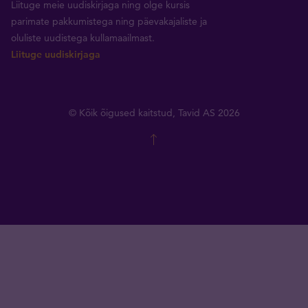
Liituge meie uudiskirjaga ning olge kursis
parimate pakkumistega ning päevakajaliste ja
oluliste uudistega kullamaailmast.
Liituge uudiskirjaga
© Kõik õigused kaitstud, Tavid AS 2026