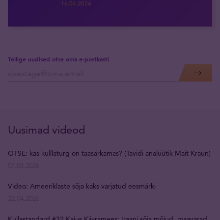
16.04.2026
Tellige uudised otse oma e-postkasti
Uusimad videod
OTSE: kas kulllaturg on taasärkamas? (Tavidi analüütik Mait Kraun)
07.08.2026
Video: Ameeriklaste sõja kaks varjatud eesmärki
22.04.2026
Kullastandard #32 Kaius Kiivramees: Iraani sõja mõjud, maavarad,