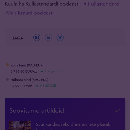
Kuula ka Kullastandardi podcasti:
• Kullastandard –
Mait Krauni podcast
JAGA
Kulla hind (XAU-EUR)
3 756,60 EUR/oz
+ 76,65 EUR
Hõbeda hind (XAG-EUR)
54,99 EUR/oz
+ 1,60 EUR
Soovitame artikleid
Suur küsitlus: rekordiline arv riike plaanib