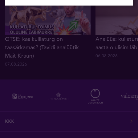
OTSE: kas kulllaturg on
Analüüs: kullatur
taasärkamas? (Tavidi analüütik
aasta olulisim lä
Mait Kraun)
06.08.2026
07.08.2026
KKK