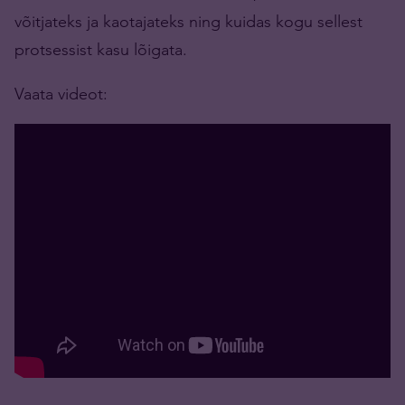
võitjateks ja kaotajateks ning kuidas kogu sellest
protsessist kasu lõigata.
Vaata videot: