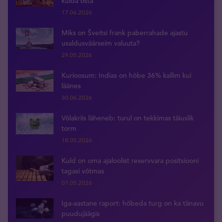
kulda osta
17.06.2026
Miks on Šveitsi frank paberrahade ajastu
usaldusväärseim valuuta?
29.05.2026
Kurioosum: Indias on hõbe 36% kallim kui
läänes
30.06.2026
Võlakriis läheneb: turul on tekkimas täiuslik
torm
18.05.2026
Kuld on oma ajaloolist reservvara positsiooni
tagasi võtmas
07.05.2026
Iga-aastane raport: hõbeda turg on ka tänavu
puudujäägis