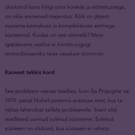
ühiskond koos kõigi oma hüvede ja mõttetustega,
on välja arenenud majandus. Kõik on järjest
suurema keerukuse ja komplekssuse astmega
süsteemid. Kuidas on see võimalik? Meie
igapäevane vaatlus ei kinnita sugugi
termodünaamika teise seaduse toimimist.
Kaosest tekkis kord
See probleem vaevas teadlasi, kuni Ilja Prigogine sai
1974. aastal Nobeli preemia avastuse eest, kus ta
näitas lahendust sellele probleemile. Siiani olid
teadlased uurinud suletud süsteeme. Suletud
süsteem on olukord, kus süsteem ei vaheta