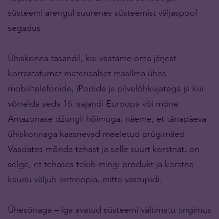
süsteemi arengul suurenes süsteemist väljaspool
segadus.
Ühiskonna tasandil, kui vaatame oma järjest
korrastatumat materiaalset maailma ühes
mobiiltelefonide, iPodide ja pilvelõhkujatega ja kui
võrrelda seda 16. sajandi Euroopa või mõne
Amazonase džungli hõimuga, näeme, et tänapäeva
ühiskonnaga kaasnevad meeletud prügimäed.
Vaadates mõnda tehast ja selle suurt korstnat, on
selge, et tehases tekib mingi produkt ja korstna
kaudu väljub entroopia, mitte vastupidi.
Ühesõnaga – iga avatud süsteemi vältimatu tingimus