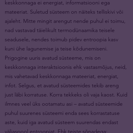
keskkonnaga ei energiat, informatsiooni ega
mateeriat. Suletud süsteem on näiteks telliskivi või
ajaleht. Mitte mingit arengut nende puhul ei toimu,
nad vastavad täielikult termodünaamika teisele
seadusele, nendes toimub pidev entroopia kasv
kuni ühe lagunemise ja teise kõdunemiseni.
Prigogine uuris avatud süsteeme, mis on
keskkonnaga interaktsioonis ehk vastasmõjus, neid,
mis vahetavad keskkonnaga mateeriat, energiat,
infot. Selgus, et avatud süsteemides tekib areng
just läbi korratuse. Korra tekkeks oli vaja kaost. Kuid
ilmnes veel üks ootamatu asi – avatud süsteemide
puhul suurenes süsteemi enda sees korrastatuse
aste, kuid iga avatud süsteem suurendas endast
väljaspool entroopiat. Ehk teiste sõnadega: