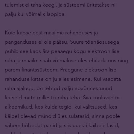
tulemist ei taha keegi, ja süsteemi üritatakse nii
palju kui võimalik lappida.
Kuid kaose eest maailma rahanduses ja
panganduses ei ole pääsu. Suure tõenäosusega
pühib see kaos ära peaaegu kogu elektroonilise
raha ja maailm saab võimaluse üles ehitada uus ning
parem finantssüsteem. Praegune elektroonilise
rahanduse katse on ju alles esimene. Kui vaadata
raha ajalugu, on tehtud palju ebaõnnestunud
katseid mitte millestki raha teha. Siia kuuluvad nii
alkeemikud, kes kulda tegid, kui valitsused, kes
käibel olevad mündid üles sulatasid, sinna poole
vähem hõbedat panid ja siis uuesti käibele lasid,