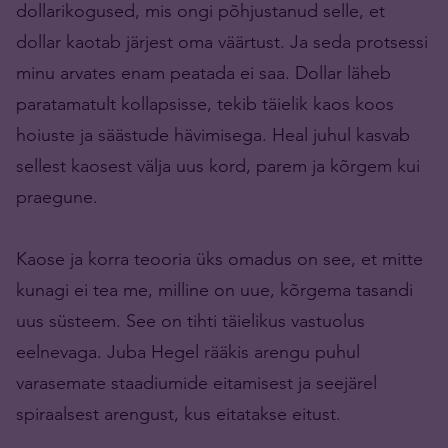
dollarikogused, mis ongi põhjustanud selle, et
dollar kaotab järjest oma väärtust. Ja seda protsessi
minu arvates enam peatada ei saa. Dollar läheb
paratamatult kollapsisse, tekib täielik kaos koos
hoiuste ja säästude hävimisega. Heal juhul kasvab
sellest kaosest välja uus kord, parem ja kõrgem kui
praegune.
Kaose ja korra teooria üks omadus on see, et mitte
kunagi ei tea me, milline on uue, kõrgema tasandi
uus süsteem. See on tihti täielikus vastuolus
eelnevaga. Juba Hegel rääkis arengu puhul
varasemate staadiumide eitamisest ja seejärel
spiraalsest arengust, kus eitatakse eitust.