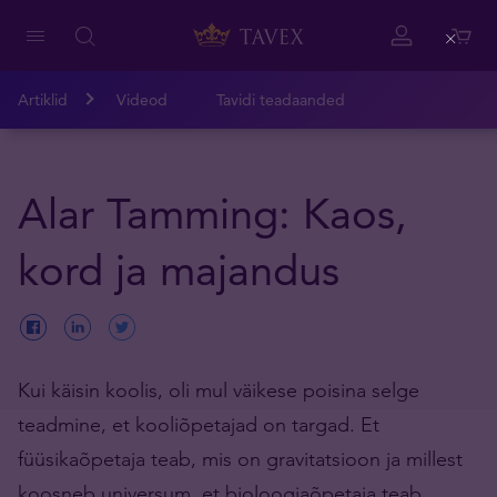
Close
Artiklid
Videod
Tavidi teadaanded
Alar Tamming: Kaos,
kord ja majandus
Kui käisin koolis, oli mul väikese poisina selge
teadmine, et kooliõpetajad on targad. Et
füüsikaõpetaja teab, mis on gravitatsioon ja millest
koosneb universum, et bioloogiaõpetaja teab,