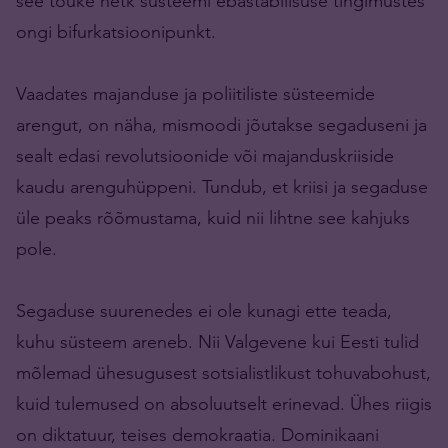
see tõuke hetk süsteemi ebastabiilsuse tingimustes
ongi bifurkatsioonipunkt.
Vaadates majanduse ja poliitiliste süsteemide
arengut, on näha, mismoodi jõutakse segaduseni ja
sealt edasi revolutsioonide või majanduskriiside
kaudu arenguhüppeni. Tundub, et kriisi ja segaduse
üle peaks rõõmustama, kuid nii lihtne see kahjuks
pole.
Segaduse suurenedes ei ole kunagi ette teada,
kuhu süsteem areneb. Nii Valgevene kui Eesti tulid
mõlemad ühesugusest sotsialistlikust tohuvabohust,
kuid tulemused on absoluutselt erinevad. Ühes riigis
on diktatuur, teises demokraatia. Dominikaani