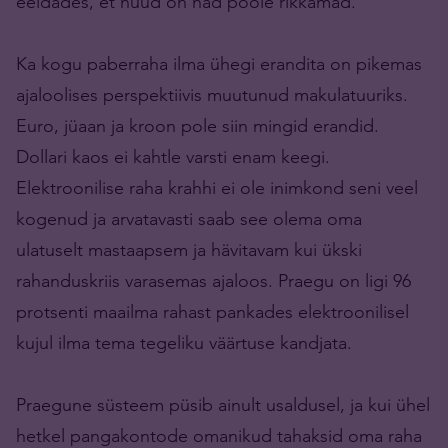
eeldades, et nüüd on nad poole rikkamad.
Ka kogu paberraha ilma ühegi erandita on pikemas
ajaloolises perspektiivis muutunud makulatuuriks.
Euro, jüaan ja kroon pole siin mingid erandid.
Dollari kaos ei kahtle varsti enam keegi.
Elektroonilise raha krahhi ei ole inimkond seni veel
kogenud ja arvatavasti saab see olema oma
ulatuselt mastaapsem ja hävitavam kui ükski
rahanduskriis varasemas ajaloos. Praegu on ligi 96
protsenti maailma rahast pankades elektroonilisel
kujul ilma tema tegeliku väärtuse kandjata.
Praegune süsteem püsib ainult usaldusel, ja kui ühel
hetkel pangakontode omanikud tahaksid oma raha