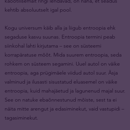
kaootilisemalt ringi lendavad, on näha, et seadus
kehtib absoluutselt igal pool.
Kogu universum käib alla ja liigub entroopia ehk
segaduse kasvu suunas. Entroopia termini peab
siinkohal lahti kirjutama – see on süsteemi
korrapäratuse mõõt. Mida suurem entroopia, seda
rohkem on süsteem segamini. Uuel autol on väike
entroopia, aga prügimäele viidud autol suur. Äsja
valminud ja ilusasti sisustatud eluasemel on väike
entroopia, kuid mahajäetud ja lagunenud majal suur.
See on natuke ebaõnnestunud mõiste, sest ta ei
näita mitte arengut ja edasiminekut, vaid vastupidi –
tagasiminekut.