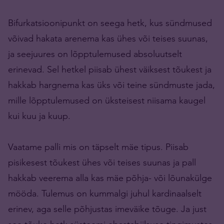
Bifurkatsioonipunkt on seega hetk, kus sündmused
võivad hakata arenema kas ühes või teises suunas,
ja seejuures on lõpptulemused absoluutselt
erinevad. Sel hetkel piisab ühest väiksest tõukest ja
hakkab hargnema kas üks või teine sündmuste jada,
mille lõpptulemused on üksteisest niisama kaugel
kui kuu ja kuup.
Vaatame palli mis on täpselt mäe tipus. Piisab
pisikesest tõukest ühes või teises suunas ja pall
hakkab veerema alla kas mäe põhja- või lõunakülge
mööda. Tulemus on kummalgi juhul kardinaalselt
erinev, aga selle põhjustas imeväike tõuge. Ja just