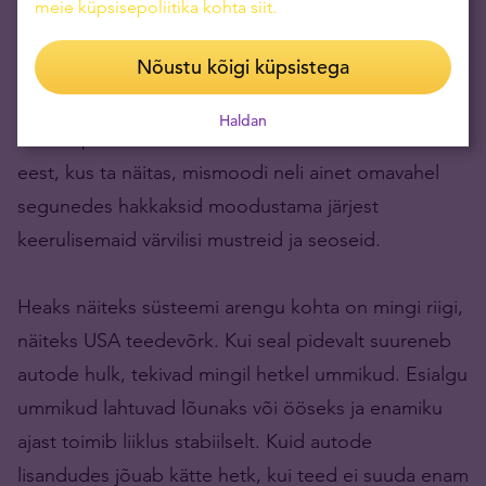
Olen siin toonud näiteid peamiselt poliitikast. Kuid
meie küpsisepoliitika kohta siit
.
seesama põhimõte kehtib kõigil tasanditel, alates
Nõustu kõigi küpsistega
lihtsamatest molekulidest ja organismidest kuni
galaktikate moodustumiseni. Muide, Prigogine
Haldan
Nobeli preemia tuli Zaboletski reaktsiooni uurimise
eest, kus ta näitas, mismoodi neli ainet omavahel
segunedes hakkaksid moodustama järjest
keerulisemaid värvilisi mustreid ja seoseid.
Heaks näiteks süsteemi arengu kohta on mingi riigi,
näiteks USA teedevõrk. Kui seal pidevalt suureneb
autode hulk, tekivad mingil hetkel ummikud. Esialgu
ummikud lahtuvad lõunaks või ööseks ja enamiku
ajast toimib liiklus stabiilselt. Kuid autode
lisandudes jõuab kätte hetk, kui teed ei suuda enam