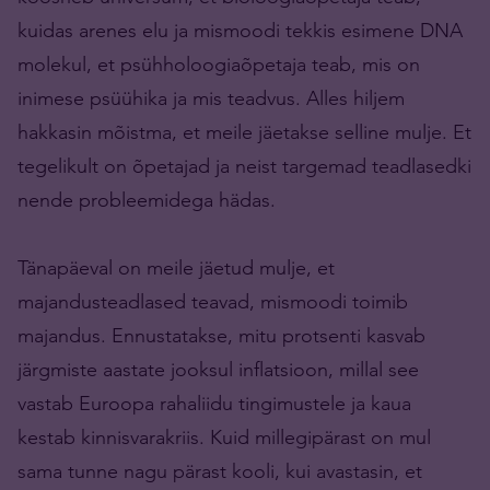
kuidas arenes elu ja mismoodi tekkis esimene DNA
molekul, et psühholoogiaõpetaja teab, mis on
inimese psüühika ja mis teadvus. Alles hiljem
hakkasin mõistma, et meile jäetakse selline mulje. Et
tegelikult on õpetajad ja neist targemad teadlasedki
nende probleemidega hädas.
Tänapäeval on meile jäetud mulje, et
majandusteadlased teavad, mismoodi toimib
majandus. Ennustatakse, mitu protsenti kasvab
järgmiste aastate jooksul inflatsioon, millal see
vastab Euroopa rahaliidu tingimustele ja kaua
kestab kinnisvarakriis. Kuid millegipärast on mul
sama tunne nagu pärast kooli, kui avastasin, et