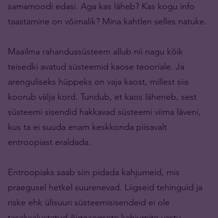
samamoodi edasi. Aga kas läheb? Kas kogu info
taastamine on võimalik? Mina kahtlen selles natuke.
Maailma rahandussüsteem allub nii nagu kõik
teisedki avatud süsteemid kaose teooriale. Ja
arenguliseks hüppeks on vaja kaost, millest siis
koorub välja kord. Tundub, et kaos läheneb, sest
süsteemi sisendid hakkavad süsteemi viima läveni,
kus ta ei suuda enam keskkonda piisavalt
entroopiast eraldada.
Entroopiaks saab siin pidada kahjumeid, mis
praegusel hetkel suurenevad. Liigseid tehinguid ja
riske ehk ülisuuri süsteemisisendeid ei ole
tasakaalustatud õigeaegsete kahjumite vastu