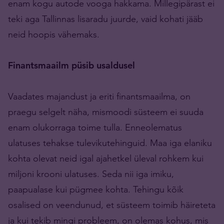
enam kogu autode vooga hakkama. Millegipärast ei
teki aga Tallinnas lisaradu juurde, vaid kohati jääb
neid hoopis vähemaks.
Finantsmaailm püsib usaldusel
Vaadates majandust ja eriti finantsmaailma, on
praegu selgelt näha, mismoodi süsteem ei suuda
enam olukorraga toime tulla. Enneolematus
ulatuses tehakse tulevikutehinguid. Maa iga elaniku
kohta olevat neid igal ajahetkel üleval rohkem kui
miljoni krooni ulatuses. Seda nii iga imiku,
paapualase kui pügmee kohta. Tehingu kõik
osalised on veendunud, et süsteem toimib häireteta
ja kui tekib mingi probleem, on olemas kohus, mis