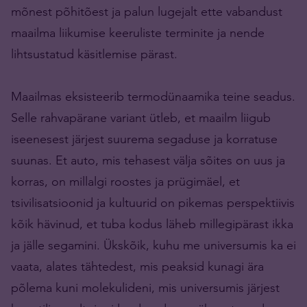
mõnest põhitõest ja palun lugejalt ette vabandust
maailma liikumise keeruliste terminite ja nende
lihtsustatud käsitlemise pärast.
Maailmas eksisteerib termodünaamika teine seadus.
Selle rahvapärane variant ütleb, et maailm liigub
iseenesest järjest suurema segaduse ja korratuse
suunas. Et auto, mis tehasest välja sõites on uus ja
korras, on millalgi roostes ja prügimäel, et
tsivilisatsioonid ja kultuurid on pikemas perspektiivis
kõik hävinud, et tuba kodus läheb millegipärast ikka
ja jälle segamini. Ükskõik, kuhu me universumis ka ei
vaata, alates tähtedest, mis peaksid kunagi ära
põlema kuni molekulideni, mis universumis järjest