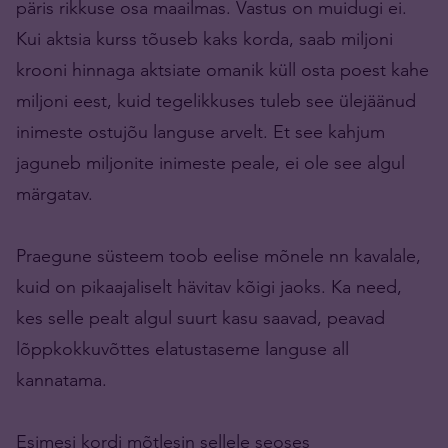
päris rikkuse osa maailmas. Vastus on muidugi ei.
Kui aktsia kurss tõuseb kaks korda, saab miljoni
krooni hinnaga aktsiate omanik küll osta poest kahe
miljoni eest, kuid tegelikkuses tuleb see ülejäänud
inimeste ostujõu languse arvelt. Et see kahjum
jaguneb miljonite inimeste peale, ei ole see algul
märgatav.
Praegune süsteem toob eelise mõnele nn kavalale,
kuid on pikaajaliselt hävitav kõigi jaoks. Ka need,
kes selle pealt algul suurt kasu saavad, peavad
lõppkokkuvõttes elatustaseme languse all
kannatama.
Esimesi kordi mõtlesin sellele seoses