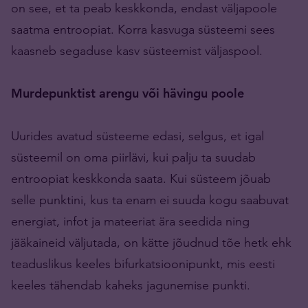
on see, et ta peab keskkonda, endast väljapoole
saatma entroopiat. Korra kasvuga süsteemi sees
kaasneb segaduse kasv süsteemist väljaspool.
Murdepunktist arengu või hävingu poole
Uurides avatud süsteeme edasi, selgus, et igal
süsteemil on oma piirlävi, kui palju ta suudab
entroopiat keskkonda saata. Kui süsteem jõuab
selle punktini, kus ta enam ei suuda kogu saabuvat
energiat, infot ja mateeriat ära seedida ning
jääkaineid väljutada, on kätte jõudnud tõe hetk ehk
teaduslikus keeles bifurkatsioonipunkt, mis eesti
keeles tähendab kaheks jagunemise punkti.