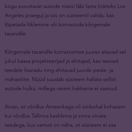
kogu soovitavat autode massi läbi lasta (näiteks Los
Angeles praegu) ja siis on süsteemil valida, kas
lõpetada liiklemine või korrastuda kõrgemale
tasandile.
Kõrgemale tasandile korrastumise juures aitavad sel
juhul kaasa projekteerijad ja ehitajad, kes teevad
teedele lisaradu ning ehitavad juurde peale- ja
mahasõite. Nüüd suudab süsteem hallata sellist
autode hulka, millega varem hakkama ei saanud.
Arvan, et võrdlus Ameerikaga oli siinkohal kohasem
kui võrdlus Tallinna kesklinna ja sinna viivate
teedega, kus samuti on näha, et süsteem ei saa