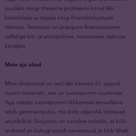
suudaks mingi tõsisema probleemi korral läbi
hekseldada ja tagada kõigi finantskohustuste
täitmise. Teatavasti on praegune finantssüsteem
eelkõige biti- ja arvutipõhine, materiaalse väärtuse
kandjata.
Meie aja ohud
Meie ühiskonnal on veel läbi käimata 21. sajandi
suurim terroriakt, see on tuumapomm suurlinnas.
Aga näiteks tuumapommi lõhkamisel atmosfääris
tekib gammaimpulss, mis lööb välja kõik töötavad
arvutikiibid. Siinjuures on turvaline mõelda, et kõik
andmed on kuhugi topelt salvestatud, ja kõik läheb