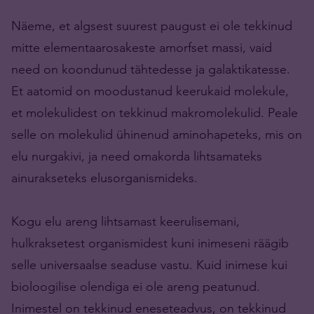
Näeme, et algsest suurest paugust ei ole tekkinud
mitte elementaarosakeste amorfset massi, vaid
need on koondunud tähtedesse ja galaktikatesse.
Et aatomid on moodustanud keerukaid molekule,
et molekulidest on tekkinud makromolekulid. Peale
selle on molekulid ühinenud aminohapeteks, mis on
elu nurgakivi, ja need omakorda lihtsamateks
ainurakseteks elusorganismideks.
Kogu elu areng lihtsamast keerulisemani,
hulkraksetest organismidest kuni inimeseni räägib
selle universaalse seaduse vastu. Kuid inimese kui
bioloogilise olendiga ei ole areng peatunud.
Inimestel on tekkinud eneseteadvus, on tekkinud