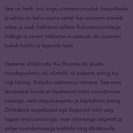
See on hetk, kus kogu süsteem muutub kaootiliseks
ja valida on kahe suuna vahel: kas süsteem areneb
edasi ja saab hakkama selliste fluktuatsioonidega,
millega ta varem hakkama ei saanud, või süsteem
kukub kokku ja laguneb laiali.
Vaatame ühiskonda. Kui Rooma riik jõudis
murdepunktini, oli võimalik nii edasine areng kui
riigi häving. Kahjuks realiseerus viimane. See-eest
feodaalset korda ei lõpetanud mitte suundumine
kiviaega, vaid valgustusajastu ja kapitalismi areng.
Zimbabwe segadused aga lõppesid mõni aeg
tagasi revolutsiooniga, maa võtmisega valgetelt ja
selge suundumusega krahhile ning diktatuurile.