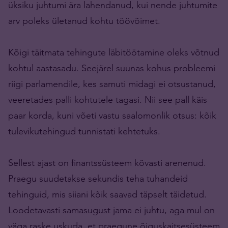
üksiku juhtumi ära lahendanud, kui nende juhtumite
arv poleks ületanud kohtu töövõimet.
Kõigi täitmata tehingute läbitöötamine oleks võtnud
kohtul aastasadu. Seejärel suunas kohus probleemi
riigi parlamendile, kes samuti midagi ei otsustanud,
veeretades palli kohtutele tagasi. Nii see pall käis
paar korda, kuni võeti vastu saalomonlik otsus: kõik
tulevikutehingud tunnistati kehtetuks.
Sellest ajast on finantssüsteem kõvasti arenenud.
Praegu suudetakse sekundis teha tuhandeid
tehinguid, mis siiani kõik saavad täpselt täidetud.
Loodetavasti samasugust jama ei juhtu, aga mul on
väga raske uskuda, et praegune õiguskaitsesüsteem