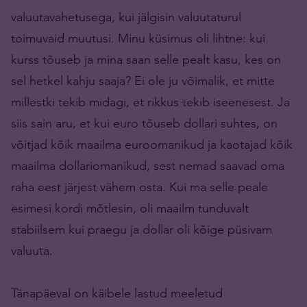
valuutavahetusega, kui jälgisin valuutaturul
toimuvaid muutusi. Minu küsimus oli lihtne: kui
kurss tõuseb ja mina saan selle pealt kasu, kes on
sel hetkel kahju saaja? Ei ole ju võimalik, et mitte
millestki tekib midagi, et rikkus tekib iseenesest. Ja
siis sain aru, et kui euro tõuseb dollari suhtes, on
võitjad kõik maailma euroomanikud ja kaotajad kõik
maailma dollariomanikud, sest nemad saavad oma
raha eest järjest vähem osta. Kui ma selle peale
esimesi kordi mõtlesin, oli maailm tunduvalt
stabiilsem kui praegu ja dollar oli kõige püsivam
valuuta.
Tänapäeval on käibele lastud meeletud