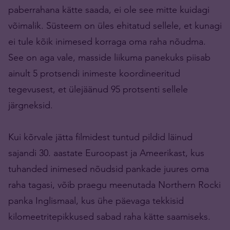
paberrahana kätte saada, ei ole see mitte kuidagi
võimalik. Süsteem on üles ehitatud sellele, et kunagi
ei tule kõik inimesed korraga oma raha nõudma.
See on aga vale, masside liikuma panekuks piisab
ainult 5 protsendi inimeste koordineeritud
tegevusest, et ülejäänud 95 protsenti sellele
järgneksid.
Kui kõrvale jätta filmidest tuntud pildid läinud
sajandi 30. aastate Euroopast ja Ameerikast, kus
tuhanded inimesed nõudsid pankade juures oma
raha tagasi, võib praegu meenutada Northern Rocki
panka Inglismaal, kus ühe päevaga tekkisid
kilomeetritepikkused sabad raha kätte saamiseks.