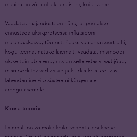
maailm on võib-olla keerulisem, kui arvame.
Vaadates majandust, on näha, et püütakse
ennustada üksikprotsessi: inflatsiooni,
majanduskasvu, töötust. Peaks vaatama suurt pilti,
kogu teemat natuke laiemalt. Vaadata, mismoodi
üldse toimub areng, mis on selle edasiviivad jõud,
mismoodi tekivad kriisid ja kuidas kriisi edukas
lahendamine viib süsteemi kõrgemale
arengutasemele.
Kaose teooria
Laiemalt on võimalik kõike vaadata läbi kaose
teooria. On selline teooria, mis vaatleb protsesse,