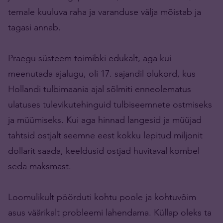
temale kuuluva raha ja varanduse välja mõistab ja
tagasi annab.
Praegu süsteem toimibki edukalt, aga kui
meenutada ajalugu, oli 17. sajandil olukord, kus
Hollandi tulbimaania ajal sõlmiti enneolematus
ulatuses tulevikutehinguid tulbiseemnete ostmiseks
ja müümiseks. Kui aga hinnad langesid ja müüjad
tahtsid ostjalt seemne eest kokku lepitud miljonit
dollarit saada, keeldusid ostjad huvitaval kombel
seda maksmast.
Loomulikult pöörduti kohtu poole ja kohtuvõim
asus väärikalt probleemi lahendama. Küllap oleks ta