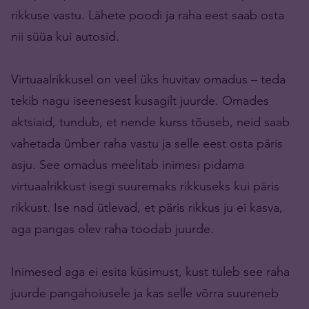
rikkuse vastu. Lähete poodi ja raha eest saab osta
nii süüa kui autosid.
Virtuaalrikkusel on veel üks huvitav omadus – teda
tekib nagu iseenesest kusagilt juurde. Omades
aktsiaid, tundub, et nende kurss tõuseb, neid saab
vahetada ümber raha vastu ja selle eest osta päris
asju. See omadus meelitab inimesi pidama
virtuaalrikkust isegi suuremaks rikkuseks kui päris
rikkust. Ise nad ütlevad, et päris rikkus ju ei kasva,
aga pangas olev raha toodab juurde.
Inimesed aga ei esita küsimust, kust tuleb see raha
juurde pangahoiusele ja kas selle võrra suureneb