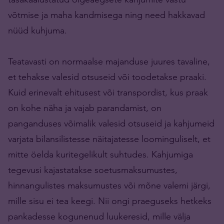
võtmise ja maha kandmisega ning need hakkavad
nüüd kuhjuma.
Teatavasti on normaalse majanduse juures tavaline,
et tehakse valesid otsuseid või toodetakse praaki.
Kuid erinevalt ehitusest või transpordist, kus praak
on kohe näha ja vajab parandamist, on
panganduses võimalik valesid otsuseid ja kahjumeid
varjata bilansilistesse näitajatesse loominguliselt, et
mitte öelda kuritegelikult suhtudes. Kahjumiga
tegevusi kajastatakse soetusmaksumustes,
hinnangulistes maksumustes või mõne valemi järgi,
mille sisu ei tea keegi. Nii ongi praeguseks hetkeks
pankadesse kogunenud luukeresid, mille välja