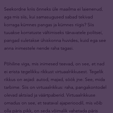
Seekordne kriis õnneks üle maailma ei laienenud,
aga mis siis, kui samasugused sabad tekivad
korraga kümnes pangas ja kümnes riigis? Siis
tuuakse korratuste vältimiseks tänavatele politsei,
pangad suletakse ühiskonna huvides, kuid ega see
anna inimestele nende raha tagasi.
Põhiline viga, mis inimesed teevad, on see, et nad
ei erista tegelikku rikkust virtuaalrikkusest. Tegelik
rikkus on asjad: autod, majad, söök jne. See, mida
tarbime. Siis on virtuaalrikkus: raha, pangakontodel
olevad aktsiad ja väärtpaberid. Virtuaalrikkuse
omadus on see, et teataval ajaperioodil, mis võib
olla päris pikk, on seda võimalik vahetada päris