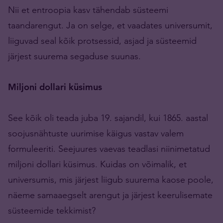
Nii et entroopia kasv tähendab süsteemi
taandarengut. Ja on selge, et vaadates universumit,
liiguvad seal kõik protsessid, asjad ja süsteemid
järjest suurema segaduse suunas.
Miljoni dollari küsimus
See kõik oli teada juba 19. sajandil, kui 1865. aastal
soojusnähtuste uurimise käigus vastav valem
formuleeriti. Seejuures vaevas teadlasi niinimetatud
miljoni dollari küsimus. Kuidas on võimalik, et
universumis, mis järjest liigub suurema kaose poole,
näeme samaaegselt arengut ja järjest keerulisemate
süsteemide tekkimist?