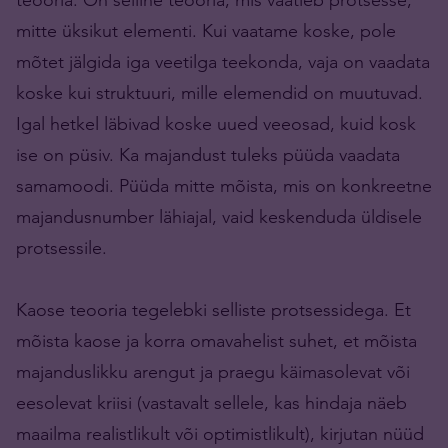
mitte üksikut elementi. Kui vaatame koske, pole
mõtet jälgida iga veetilga teekonda, vaja on vaadata
koske kui struktuuri, mille elemendid on muutuvad.
Igal hetkel läbivad koske uued veeosad, kuid kosk
ise on püsiv. Ka majandust tuleks püüda vaadata
samamoodi. Püüda mitte mõista, mis on konkreetne
majandusnumber lähiajal, vaid keskenduda üldisele
protsessile.
Kaose teooria tegelebki selliste protsessidega. Et
mõista kaose ja korra omavahelist suhet, et mõista
majanduslikku arengut ja praegu käimasolevat või
eesolevat kriisi (vastavalt sellele, kas hindaja näeb
maailma realistlikult või optimistlikult), kirjutan nüüd