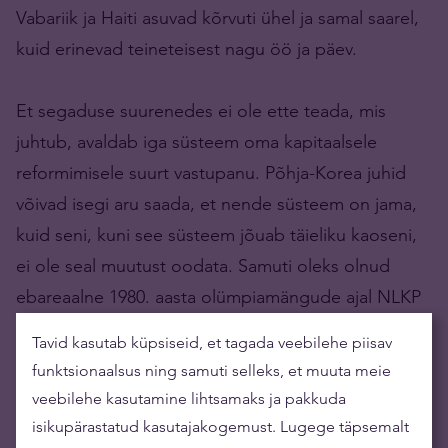
Vabariik ja Haiti asuvad kõrvuti ühel ja samal saarel,
kuid erinevad teineteisest nagu öö ja päev.
Et segaduse suurenedes ei ole ette teada, mis
juhtub, avaldab iga süsteem oma kapitaalsele
reformimisele suurt vastupanu. Põhja-Korea juhid
võivad isegi aru saada, et nende süsteem on jama,
kuid seni, kuni see süsteem jõuab täieliku kaoseni,
ei ole seal muutust oodata. Samuti oleks olnud
ebareaalne 1980. aasta olümpiamängude ajal NLKP
keskkomiteel Brežnevi juhtimisel alustada
Tavid kasutab küpsiseid, et tagada veebilehe piisav
sotsialismilt turumajandusele üleminekut. Süsteemis
funktsionaalsus ning samuti selleks, et muuta meie
ei olnud veel piisavalt segadust.
veebilehe kasutamine lihtsamaks ja pakkuda
isikupärastatud kasutajakogemust. Lugege täpsemalt