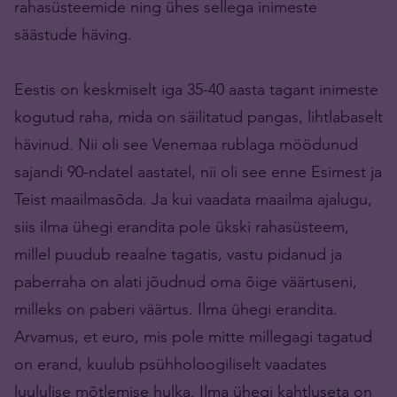
rahasüsteemide ning ühes sellega inimeste
säästude häving.
Eestis on keskmiselt iga 35-40 aasta tagant inimeste
kogutud raha, mida on säilitatud pangas, lihtlabaselt
hävinud. Nii oli see Venemaa rublaga möödunud
sajandi 90-ndatel aastatel, nii oli see enne Esimest ja
Teist maailmasõda. Ja kui vaadata maailma ajalugu,
siis ilma ühegi erandita pole ükski rahasüsteem,
millel puudub reaalne tagatis, vastu pidanud ja
paberraha on alati jõudnud oma õige väärtuseni,
milleks on paberi väärtus. Ilma ühegi erandita.
Arvamus, et euro, mis pole mitte millegagi tagatud
on erand, kuulub psühholoogiliselt vaadates
luululise mõtlemise hulka. Ilma ühegi kahtluseta on