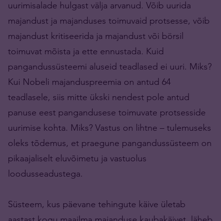
uurimisalade hulgast välja arvanud. Võib uurida
majandust ja majanduses toimuvaid protsesse, võib
majandust kritiseerida ja majandust või börsil
toimuvat mõista ja ette ennustada. Kuid
pangandussüsteemi aluseid teadlased ei uuri. Miks?
Kui Nobeli majanduspreemia on antud 64
teadlasele, siis mitte ükski nendest pole antud
panuse eest pangandusese toimuvate protsesside
uurimise kohta. Miks? Vastus on lihtne – tulemuseks
oleks tõdemus, et praegune pangandussüsteem on
pikaajaliselt eluvõimetu ja vastuolus
loodusseadustega.
Süsteem, kus päevane tehingute käive ületab
aastast kogu maailma majanduse kaubakäivet, läheb