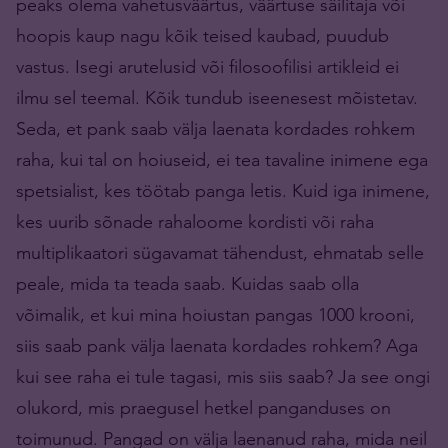
peaks olema vahetusväärtus, väärtuse säilitaja või
hoopis kaup nagu kõik teised kaubad, puudub
vastus. Isegi arutelusid või filosoofilisi artikleid ei
ilmu sel teemal. Kõik tundub iseenesest mõistetav.
Seda, et pank saab välja laenata kordades rohkem
raha, kui tal on hoiuseid, ei tea tavaline inimene ega
spetsialist, kes töötab panga letis. Kuid iga inimene,
kes uurib sõnade rahaloome kordisti või raha
multiplikaatori sügavamat tähendust, ehmatab selle
peale, mida ta teada saab. Kuidas saab olla
võimalik, et kui mina hoiustan pangas 1000 krooni,
siis saab pank välja laenata kordades rohkem? Aga
kui see raha ei tule tagasi, mis siis saab? Ja see ongi
olukord, mis praegusel hetkel panganduses on
toimunud. Pangad on välja laenanud raha, mida neil