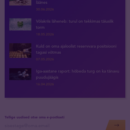
läänes
30.06.2026
Võlakriis läheneb: turul on tekkimas täiuslik
torm
18.05.2026
Kuld on oma ajaloolist reservvara positsiooni
tagasi võtmas
07.05.2026
Iga-aastane raport: hõbeda turg on ka tänavu
puudujäägis
16.04.2026
Tellige uudised otse oma e-postkasti