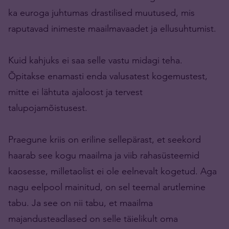
ka euroga juhtumas drastilised muutused, mis
raputavad inimeste maailmavaadet ja ellusuhtumist.
Kuid kahjuks ei saa selle vastu midagi teha.
Õpitakse enamasti enda valusatest kogemustest,
mitte ei lähtuta ajaloost ja tervest
talupojamõistusest.
Praegune kriis on eriline sellepärast, et seekord
haarab see kogu maailma ja viib rahasüsteemid
kaosesse, milletaolist ei ole eelnevalt kogetud. Aga
nagu eelpool mainitud, on sel teemal arutlemine
tabu. Ja see on nii tabu, et maailma
majandusteadlased on selle täielikult oma