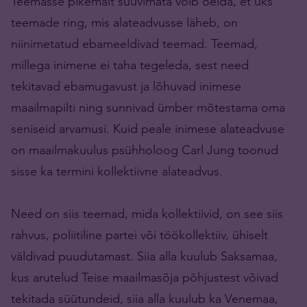
Teemasse pikemalt süüvimata võib öelda, et üks
teemade ring, mis alateadvusse läheb, on
niinimetatud ebameeldivad teemad. Teemad,
millega inimene ei taha tegeleda, sest need
tekitavad ebamugavust ja lõhuvad inimese
maailmapilti ning sunnivad ümber mõtestama oma
seniseid arvamusi. Kuid peale inimese alateadvuse
on maailmakuulus psühholoog Carl Jung toonud
sisse ka termini kollektiivne alateadvus.
Need on siis teemad, mida kollektiivid, on see siis
rahvus, poliitiline partei või töökollektiiv, ühiselt
väldivad puudutamast. Siia alla kuulub Saksamaa,
kus arutelud Teise maailmasõja põhjustest võivad
tekitada süütundeid, siia alla kuulub ka Venemaa,