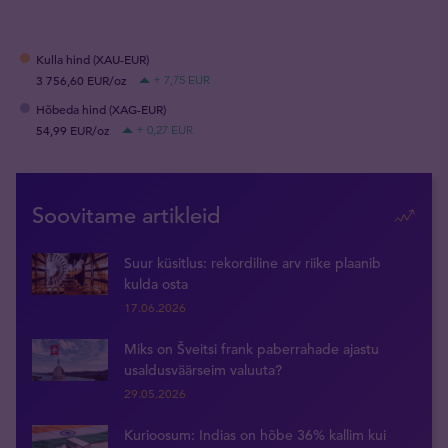
Kulla hind (XAU-EUR)
3 756,60 EUR/oz
+ 7,75 EUR
Hõbeda hind (XAG-EUR)
54,99 EUR/oz
+ 0,27 EUR
Soovitame artikleid
Suur küsitlus: rekordiline arv riike plaanib
kulda osta
17.06.2026
Miks on Šveitsi frank paberrahade ajastu
usaldusväärseim valuuta?
29.05.2026
Kurioosum: Indias on hõbe 36% kallim kui