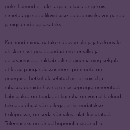
pole. Laenud ei tule tagasi ja käes ongi kriis,
nimetatagu seda likviidsuse puudumiseks või panga
ja riigijuhtide apsakateks.
Kui nüüd minna natuke sügavamale ja jätta kõrvale
ühiskonnast pealepandud mõttemallid ja
eelarvamused, hakkab pilt selginema ning selgub,
et kogu pangandussüsteemi põhimõte on
praegusel hetkel ülesehitud nii, et kriisid ja
rahasüsteemide häving on sisseprogrammeeritud.
Läbi ajaloo on teada, et kui raha on võimalik olnud
tekitada õhust või sellega, et kiirendatakse
trükipresse, on seda võimalust alati kasutatud.
Tulemuseks on olnud hüperinflatsioonid ja