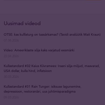
Uusimad videod
OTSE: kas kulllaturg on taasärkamas? (Tavidi analüütik Mait Kraun)
07.08.2026
Video: Ameeriklaste sõja kaks varjatud eesmärki
22.04.2026
Kullastandard #32 Kaius Kiivramees: Iraani sõja mõjud, maavarad,
USA dollar, kulla hind, inflatsioon
30.03.2026
Kullastandard #31 Rain Tunger: isiksuse lagunemine,
depressioon, restoraniäri, uus juhtimisparadigma
09.03.2026