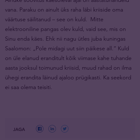
vana. Paraku on ainult üks raha läbi kriiside oma
väärtuse säilitanud – see on kuld. Mitte
elektrooniline pangas olev kuld, vaid see, mis on
Sinu enda käes. Ehk nii nagu ütles juba kuningas
Saalomon: „Pole midagi uut siin päikese all.“ Kuld
on üle elanud eranditult kõik viimase kahe tuhande
aasta jooksul toimunud kriisid, muud rahad on ilma
ühegi erandita läinud ajaloo prügikasti. Ka seekord
ei saa olema teisiti.
JAGA