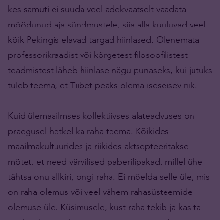
kes samuti ei suuda veel adekvaatselt vaadata
möödunud aja sündmustele, siia alla kuuluvad veel
kõik Pekingis elavad targad hiinlased. Olenemata
professorikraadist või kõrgetest filosoofilistest
teadmistest läheb hiinlase nägu punaseks, kui jutuks
tuleb teema, et Tiibet peaks olema iseseisev riik.
Kuid ülemaailmses kollektiivses alateadvuses on
praegusel hetkel ka raha teema. Kõikides
maailmakultuurides ja riikides aktsepteeritakse
mõtet, et need värvilised paberilipakad, millel ühe
tähtsa onu allkiri, ongi raha. Ei mõelda selle üle, mis
on raha olemus või veel vähem rahasüsteemide
olemuse üle. Küsimusele, kust raha tekib ja kas ta