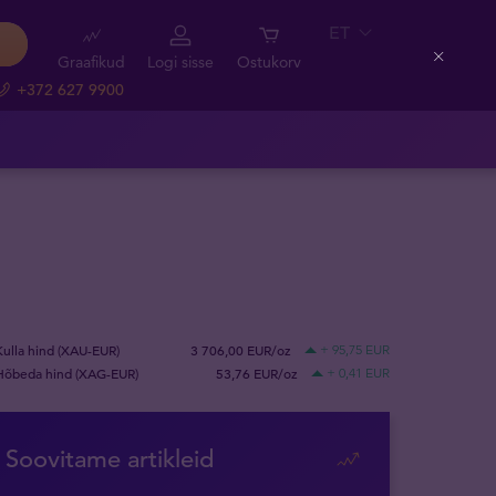
ET
Graafikud
Logi sisse
Ostukorv
Close
+372 627 9900
Kulla hind (XAU-EUR)
3 706,00 EUR/oz
+ 95,75 EUR
Hõbeda hind (XAG-EUR)
53,76 EUR/oz
+ 0,41 EUR
Soovitame artikleid