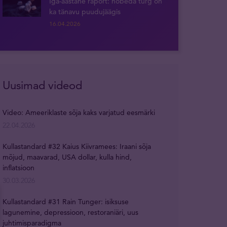
Iga-aastane raport: hõbeda turg on
ka tänavu puudujäägis
16.04.2026
Uusimad videod
Video: Ameeriklaste sõja kaks varjatud eesmärki
22.04.2026
Kullastandard #32 Kaius Kiivramees: Iraani sõja
mõjud, maavarad, USA dollar, kulla hind,
inflatsioon
30.03.2026
Kullastandard #31 Rain Tunger: isiksuse
lagunemine, depressioon, restoraniäri, uus
juhtimisparadigma