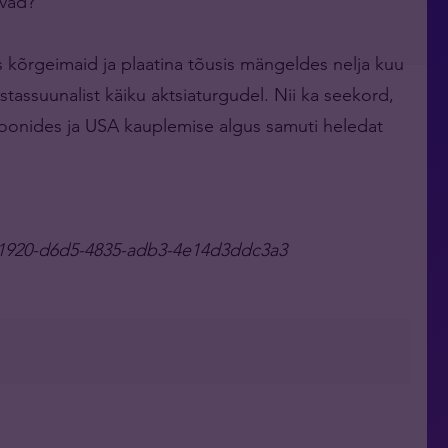
avad?
s kõrgeimaid ja plaatina tõusis mängeldes nelja kuu
vastassuunalist käiku aktsiaturgudel. Nii ka seekord,
toonides ja USA kauplemise algus samuti heledat
b41920-d6d5-4835-adb3-4e14d3ddc3a3