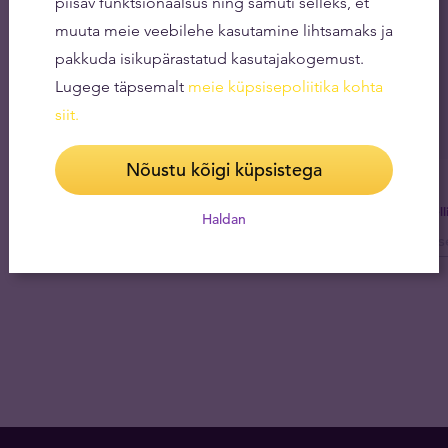
piisav funktsionaalsus ning samuti selleks, et
muuta meie veebilehe kasutamine lihtsamaks ja
pakkuda isikupärastatud kasutajakogemust.
Lugege täpsemalt
meie küpsisepoliitika kohta
siit
.
Nõustu kõigi küpsistega
Tel
Haldan