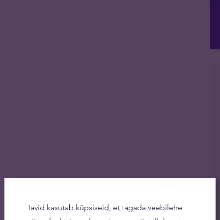
Tavid kasutab küpsiseid, et tagada veebilehe