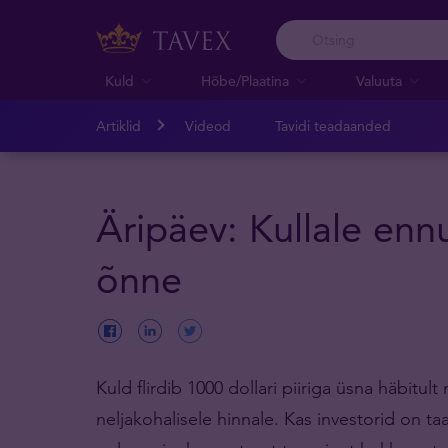
Kuld
Hõbe/Plaatina
Valuuta
Artiklid
Videod
Tavidi teadaanded
Äripäev: Kullale ennu
õnne
Kuld flirdib 1000 dollari piiriga üsna häbitult
neljakohalisele hinnale. Kas investorid on 