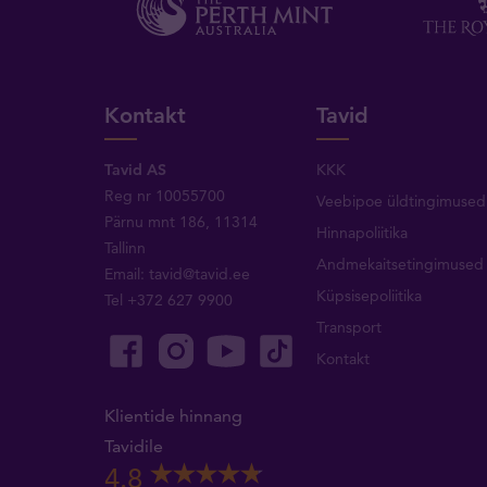
Kontakt
Tavid
Tavid AS
KKK
Reg nr 10055700
Veebipoe üldtingimused
Pärnu mnt 186, 11314
Hinnapoliitika
Tallinn
Andmekaitsetingimused
Email:
tavid@tavid.ee
Küpsisepoliitika
Tel
+372 627 9900
Transport
Kontakt
Klientide hinnang
Tavidile
4.8