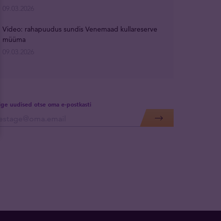
09.03.2026
Video: rahapuudus sundis Venemaad kullareserve
müüma
09.03.2026
lige uudised otse oma e-postkasti