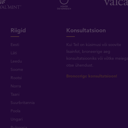
Riigid
Konsultatsioon
Eesti
Kui Teil on küsimusi või soovite
lisainfot, broneerige aeg
Läti
konsultatsiooniks või
võtke meieg
Leedu
otse ühendust
.
Soome
Broneerige konsultatsioon!
Rootsi
Norra
Taani
Suurbritannia
Poola
Ungari
Bulgaaria