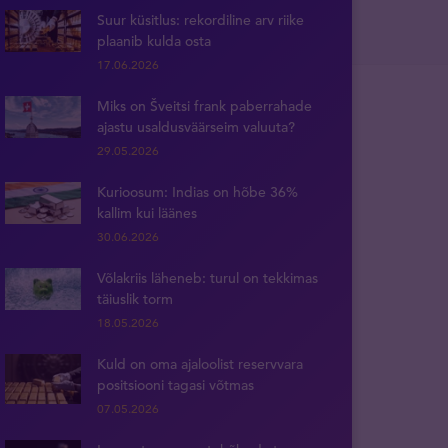
Suur küsitlus: rekordiline arv riike
plaanib kulda osta
17.06.2026
Miks on Šveitsi frank paberrahade
ajastu usaldusväärseim valuuta?
29.05.2026
Kurioosum: Indias on hõbe 36%
kallim kui läänes
30.06.2026
Võlakriis läheneb: turul on tekkimas
täiuslik torm
18.05.2026
Kuld on oma ajaloolist reservvara
positsiooni tagasi võtmas
07.05.2026