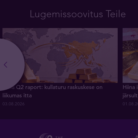
Lugemissoovitus Teile
Kulla Q2 raport: kullaturu raskuskese on
Hiina 
liikumas itta
järsu
03.08.2026
01.08.