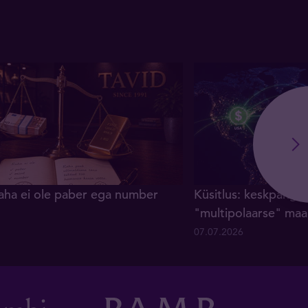
raha ei ole paber ega number
Küsitlus: keskpanga
"multipolaarse" maa
07.07.2026