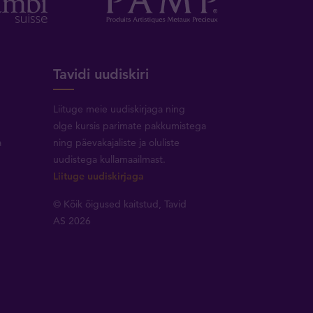
Tavidi uudiskiri
Liituge meie uudiskirjaga ning
olge kursis parimate pakkumistega
a
ning päevakajaliste ja oluliste
uudistega kullamaailmast.
Liituge uudiskirjaga
© Kõik õigused kaitstud, Tavid
AS 2026