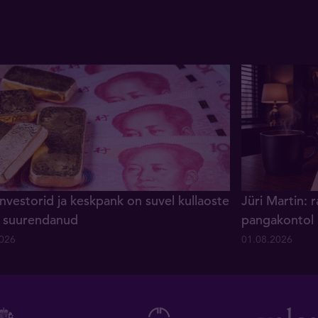
investorid ja keskpank on suvel kullaoste
Jüri Martin: 
lt suurendanud
pangakontol
2026
01.08.2026