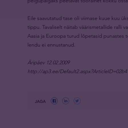
pelgupaigaks peetavat toorainet kokku ost
Eile saavutatud tase oli viimase kuue kuu ük
tippu. Tavaliselt näitab väärismetallide ralli 
Aasia ja Euroopa turud lõpetasid punastes 
lendu ei ennustanud.
Äripäev 12.02.2009
http://ap3.ee/Default2.aspx?ArticleID=02
JAGA