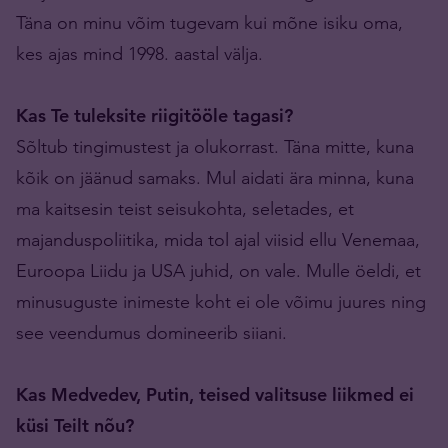
Täna on minu võim tugevam kui mõne isiku oma,
kes ajas mind 1998. aastal välja.
Kas Te tuleksite riigitööle tagasi?
Sõltub tingimustest ja olukorrast. Täna mitte, kuna
kõik on jäänud samaks. Mul aidati ära minna, kuna
ma kaitsesin teist seisukohta, seletades, et
majanduspoliitika, mida tol ajal viisid ellu Venemaa,
Euroopa Liidu ja USA juhid, on vale. Mulle öeldi, et
minusuguste inimeste koht ei ole võimu juures ning
see veendumus domineerib siiani.
Kas Medvedev, Putin, teised valitsuse liikmed ei
küsi Teilt nõu?