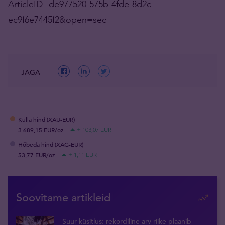
ArticleID=de977520-575b-4fde-8d2c-
ec9f6e7445f2&open=sec
JAGA
Kulla hind (XAU-EUR)
3 689,15 EUR/oz
+ 103,07 EUR
Hõbeda hind (XAG-EUR)
53,77 EUR/oz
+ 1,11 EUR
Soovitame artikleid
Suur küsitlus: rekordiline arv riike plaanib