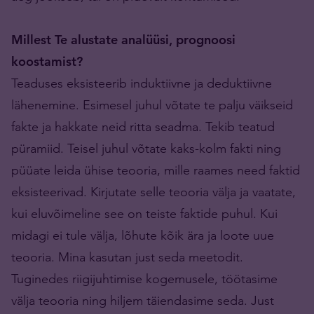
Millest Te alustate analüüsi, prognoosi
koostamist?
Teaduses eksisteerib induktiivne ja deduktiivne
lähenemine. Esimesel juhul võtate te palju väikseid
fakte ja hakkate neid ritta seadma. Tekib teatud
püramiid. Teisel juhul võtate kaks-kolm fakti ning
püüate leida ühise teooria, mille raames need faktid
eksisteerivad. Kirjutate selle teooria välja ja vaatate,
kui eluvõimeline see on teiste faktide puhul. Kui
midagi ei tule välja, lõhute kõik ära ja loote uue
teooria. Mina kasutan just seda meetodit.
Tuginedes riigijuhtimise kogemusele, töötasime
välja teooria ning hiljem täiendasime seda. Just