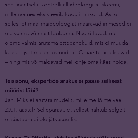
see finantseliit kontrolli all ideoloogilist skeemi,
mille raames eksisteerib kogu inimkond. Asi on
selles, et maailmaideoloogiat määravad inimesed ei
ole valmis võimust loobuma. Nad ütlevad: me
oleme valmis arutama ettepanekuid, mis ei muuda
kaasaegset majandusmudelit. Omaette aga lisavad
– ning mis võimaldavad meil ohje oma käes hoida.
Teisisõnu, ekspertide arukus ei pääse sellisest
müürist läbi?
Jah. Miks ei arutata mudelit, mille me lõime veel
2001. aastal? Sellepärast, et sellest nähtub selgelt,
et süsteem ei ole jätkusuutlik.