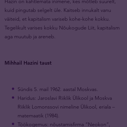
Hazin on kahtlemata inimene, kes mõtleb suurelt,
kuid pingutab selgelt üle. Kaitseb innukalt vanu
väiteid, et kapitalism variseb kohe-kohe kokku.
Tegelikult varises kokku Nõukogude Liit, kapitalism
aga muutub ja areneb.
Mihhail Hazini taust
Sündis 5. mail 1962. aastal Moskvas.
Haridus: Jaroslavi Riiklik Ülikool ja Moskva
Riiklik Lomonssovi nimeline Ülikool, eriala –
matemaatik (1984).
Töökogemus: nõustamisfirma “Neokon”,