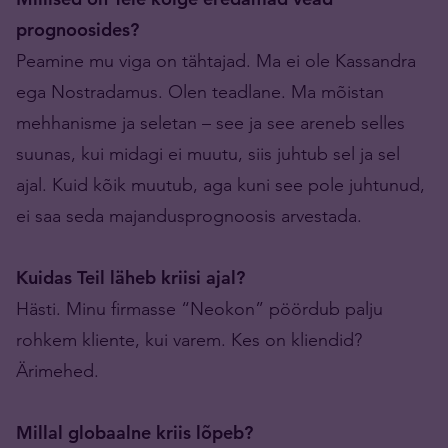
prognoosides?
Peamine mu viga on tähtajad. Ma ei ole Kassandra
ega Nostradamus. Olen teadlane. Ma mõistan
mehhanisme ja seletan – see ja see areneb selles
suunas, kui midagi ei muutu, siis juhtub sel ja sel
ajal. Kuid kõik muutub, aga kuni see pole juhtunud,
ei saa seda majandusprognoosis arvestada.
Kuidas Teil läheb kriisi ajal?
Hästi. Minu firmasse “Neokon” pöördub palju
rohkem kliente, kui varem. Kes on kliendid?
Ärimehed.
Millal globaalne kriis lõpeb?