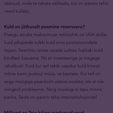
säästud, mida te tahate säilitada, siis on parem teha
need kullaks.
Kuld on jätkuvalt peamine reservvara?
Praegu ainuke maksumuse mõõtühik on USA dollar,
kuid pikapeale tuleb kuld oma positsioonidele
tagasi. Seetõttu teiste varade suhtes hakkab kuld
kindlasti kasvama. Nii et investeerige ja magage
rahulikult! Kuid kui teil tekib vajadus kuld kiiresti
mõne tunni jooksul müüa, te kaotate. Kui teil on
aega müügiga paar-kolm päeva oodata, siis ei ole
mingeid probleeme. Ning muidugi ei tasu minna
panka. Seda on parem teha internetioksjonitel.
Millised on Teie kõige eredamad vead