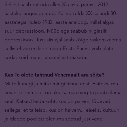
Sellest saab rääkida alles 25 aasta pärast. 2012.
aastaks langus peatub. Kui võrrelda XX sajandi 30.
aastatega, tuleb 1932. aasta analoog, millal algas
suur depressioon. Nüüd aga saabub hiiglaslik
depressioon. Just siis ajal saab kõige raskem olema
sellistel väikeriikidel nagu Eesti. Pärast võib alata
sõda, kuid ma ei taha sellest rääkida.
Kas Te olete tahtnud Venemaalt ära sõita?
Mitte kunagi ja mitte mingi hinna eest. Esiteks, ma
arvan, et inimesel on üks isamaa ning ta peab elama
seal. Katsed leida koht, kus on parem, lõpevad
sellega, et ta leiab, kus on halvem. Teiseks, kultuuri
ja ideede poolest olen ma seotud just vene