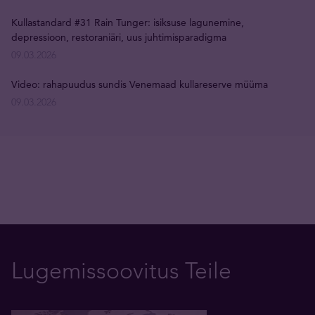
Kullastandard #31 Rain Tunger: isiksuse lagunemine,
depressioon, restoraniäri, uus juhtimisparadigma
09.03.2026
Video: rahapuudus sundis Venemaad kullareserve müüma
09.03.2026
Lugemissoovitus Teile