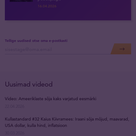
16.04.2026
Tellige uudised otse oma e-postkasti
Uusimad videod
Video: Ameeriklaste sõja kaks varjatud eesmärki
22.04.2026
Kullastandard #32 Kaius Kiivramees: Iraani sõja mõjud, maavarad,
USA dollar, kulla hind, inflatsioon
30.03.2026