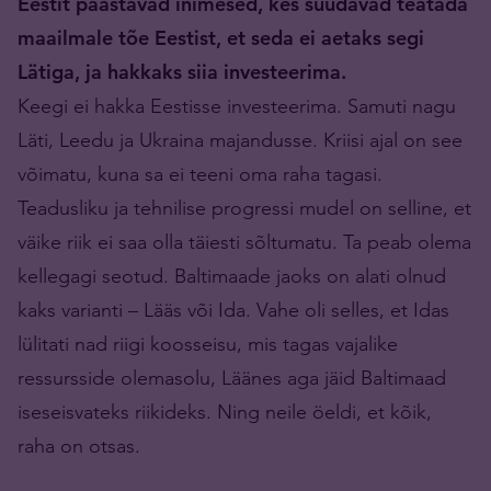
Eestit päästavad inimesed, kes suudavad teatada
maailmale tõe Eestist, et seda ei aetaks segi
Lätiga, ja hakkaks siia investeerima.
Keegi ei hakka Eestisse investeerima. Samuti nagu
Läti, Leedu ja Ukraina majandusse. Kriisi ajal on see
võimatu, kuna sa ei teeni oma raha tagasi.
Teadusliku ja tehnilise progressi mudel on selline, et
väike riik ei saa olla täiesti sõltumatu. Ta peab olema
kellegagi seotud. Baltimaade jaoks on alati olnud
kaks varianti – Lääs või Ida. Vahe oli selles, et Idas
lülitati nad riigi koosseisu, mis tagas vajalike
ressursside olemasolu, Läänes aga jäid Baltimaad
iseseisvateks riikideks. Ning neile öeldi, et kõik,
raha on otsas.