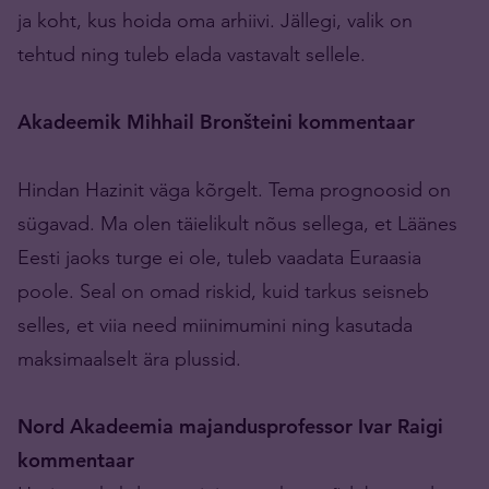
ja koht, kus hoida oma arhiivi. Jällegi, valik on
tehtud ning tuleb elada vastavalt sellele.
Akadeemik Mihhail Bronšteini kommentaar
Hindan Hazinit väga kõrgelt. Tema prognoosid on
sügavad. Ma olen täielikult nõus sellega, et Läänes
Eesti jaoks turge ei ole, tuleb vaadata Euraasia
poole. Seal on omad riskid, kuid tarkus seisneb
selles, et viia need miinimumini ning kasutada
maksimaalselt ära plussid.
Nord Akadeemia majandusprofessor Ivar Raigi
kommentaar