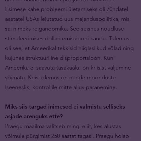
Esimese kahe probleemi ületamiseks oli 70ndatel
aastatel USAs leiutatud uus majanduspoliitika, mis
sai nimeks reiganoomika. See seisnes nõudluse
stimuleerimises dollari emissiooni kaudu. Tulemus
oli see, et Ameerikal tekkisid hiiglaslikud võlad ning
kujunes struktuuriline disproportsioon. Kuni
Ameerika ei saavuta tasakaalu, on kriisist väljumine
võimatu. Kriisi olemus on nende moonduste
iseeneslik, kontrollile mitte alluv paranemine.
Miks siis targad inimesed ei valmistu selliseks
asjade arenguks ette?
Praegu maailma valitseb mingi eliit, kes alustas
võimule pürgimist 250 aastat tagasi. Praegu hoiab