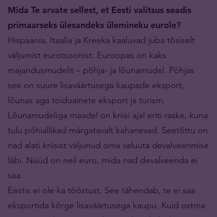
Mida Te arvate sellest, et Eesti valitsus seadis
primaarseks ülesandeks ülemineku eurole?
Hispaania, Itaalia ja Kreeka kaaluvad juba tõsiselt
väljumist eurotsoonist. Euroopas on kaks
majandusmudelit – põhja- ja lõunamudel. Põhjas
see on suure lisaväärtusega kaupade eksport,
lõunas aga toiduainete eksport ja turism.
Lõunamudeliga maadel on kriisi ajal eriti raske, kuna
tulu põhiallikad märgatavalt kahanevad. Seetõttu on
nad alati kriisist väljunud oma valuuta devalveerimise
läbi. Nüüd on neil euro, mida nad devalveerida ei
saa.
Eestis ei ole ka tööstust. See tähendab, te ei saa
eksportida kõrge lisaväärtusega kaupu. Kuid ostma