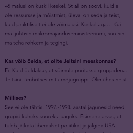
võimalusi on kuskil keskel. St all on soovi, kuid ei
ole ressursse ja mõistmist, üleval on seda ja teist,
kuid praktiliselt ei ole võimalusi. Keskel aga… Kui
ma juhtisin makromajanduseministeeriumi, suutsin
ma teha rohkem ja tegingi.
Kas võib öelda, et olite Jeltsini meeskonnas?
Ei. Kuid öeldakse, et võimule püritakse gruppidena.
Jeltsinit ümbritses mitu mõjugruppi. Olin ühes neist.
Millises?
See ei ole tähtis. 1997.-1998. aastal jagunesid need
grupid kaheks suureks laagriks. Esimene arvas, et
tuleb jätkata liberaalset poliitikat ja jälgida USA