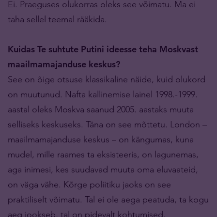
Ei. Praeguses olukorras oleks see võimatu. Ma ei
taha sellel teemal rääkida.
Kuidas Te suhtute Putini ideesse teha Moskvast
maailmamajanduse keskus?
See on õige otsuse klassikaline näide, kuid olukord
on muutunud. Nafta kallinemise lainel 1998.-1999.
aastal oleks Moskva saanud 2005. aastaks muuta
selliseks keskuseks. Täna on see mõttetu. London –
maailmamajanduse keskus – on kängumas, kuna
mudel, mille raames ta eksisteeris, on lagunemas,
aga inimesi, kes suudavad muuta oma eluvaateid,
on väga vähe. Kõrge poliitiku jaoks on see
praktiliselt võimatu. Tal ei ole aega peatuda, ta kogu
aeg jookseb, tal on pidevalt kohtumised.