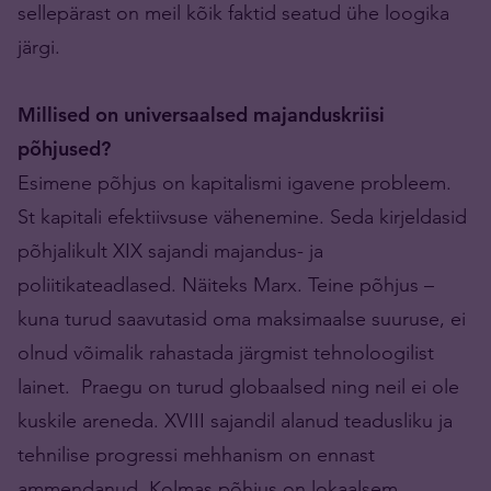
sellepärast on meil kõik faktid seatud ühe loogika
järgi.
Millised on universaalsed majanduskriisi
põhjused?
Esimene põhjus on kapitalismi igavene probleem.
St kapitali efektiivsuse vähenemine. Seda kirjeldasid
põhjalikult XIX sajandi majandus- ja
poliitikateadlased. Näiteks Marx. Teine põhjus –
kuna turud saavutasid oma maksimaalse suuruse, ei
olnud võimalik rahastada järgmist tehnoloogilist
lainet. Praegu on turud globaalsed ning neil ei ole
kuskile areneda. XVIII sajandil alanud teadusliku ja
tehnilise progressi mehhanism on ennast
ammendanud. Kolmas põhjus on lokaalsem.