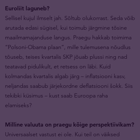
Euroliit laguneb?
Sellisel kujul ilmselt jah. Sõltub olukorrast. Seda võib
arutada edasi sügisel, kui toimub järgmine tõsine
maailmamajanduse langus. Praegu hakkab toimima
“Polsoni-Obama plaan”, mille tulemusena nõudlus
tõuseb, teises kvartalis SKP jõuab plussi ning nad
teatavad pidulikult, et retsess on läbi. Kuid
kolmandas kvartalis algab järg – inflatsiooni kasv,
neljandas saabub järjekordne deflatsiooni šokk. Siis
tekibki küsimus – kust saab Euroopa raha
elamiseks?
Milline valuuta on praegu kõige perspektiivikam?
Universaalset vastust ei ole. Kui teil on väiksed