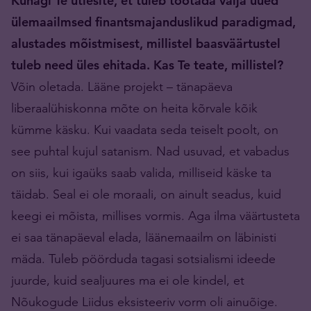
Kunagi Te ütlesite, et tuleb töötada välja uued
ülemaailmsed finantsmajanduslikud paradigmad,
alustades mõistmisest, millistel baasväärtustel
tuleb need üles ehitada. Kas Te teate, millistel?
Võin oletada. Lääne projekt – tänapäeva
liberaalühiskonna mõte on heita kõrvale kõik
kümme käsku. Kui vaadata seda teiselt poolt, on
see puhtal kujul satanism. Nad usuvad, et vabadus
on siis, kui igaüks saab valida, milliseid käske ta
täidab. Seal ei ole moraali, on ainult seadus, kuid
keegi ei mõista, millises vormis. Aga ilma väärtusteta
ei saa tänapäeval elada, läänemaailm on läbinisti
mäda. Tuleb pöörduda tagasi sotsialismi ideede
juurde, kuid sealjuures ma ei ole kindel, et
Nõukogude Liidus eksisteeriv vorm oli ainuõige.