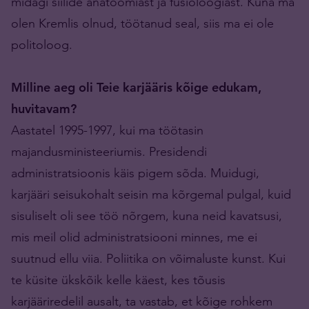
midagi siilide anatoomiast ja füsioloogiast. Kuna ma
olen Kremlis olnud, töötanud seal, siis ma ei ole
politoloog.
Milline aeg oli Teie karjääris kõige edukam,
huvitavam?
Aastatel 1995-1997, kui ma töötasin
majandusministeeriumis. Presidendi
administratsioonis käis pigem sõda. Muidugi,
karjääri seisukohalt seisin ma kõrgemal pulgal, kuid
sisuliselt oli see töö nõrgem, kuna neid kavatsusi,
mis meil olid administratsiooni minnes, me ei
suutnud ellu viia. Poliitika on võimaluste kunst. Kui
te küsite ükskõik kelle käest, kes tõusis
karjääriredelil ausalt, ta vastab, et kõige rohkem