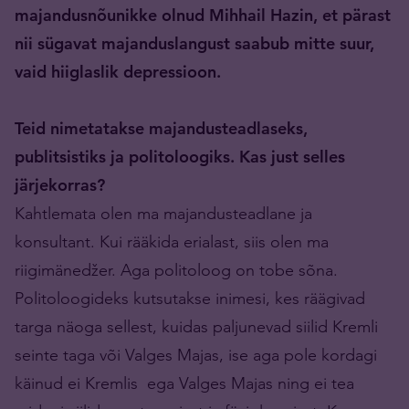
majandusnõunikke olnud Mihhail Hazin, et pärast
nii sügavat majanduslangust saabub mitte suur,
vaid hiiglaslik depressioon.
Teid nimetatakse majandusteadlaseks,
publitsistiks ja politoloogiks. Kas just selles
järjekorras?
Kahtlemata olen ma majandusteadlane ja
konsultant. Kui rääkida erialast, siis olen ma
riigimänedžer. Aga politoloog on tobe sõna.
Politoloogideks kutsutakse inimesi, kes räägivad
targa näoga sellest, kuidas paljunevad siilid Kremli
seinte taga või Valges Majas, ise aga pole kordagi
käinud ei Kremlis ega Valges Majas ning ei tea