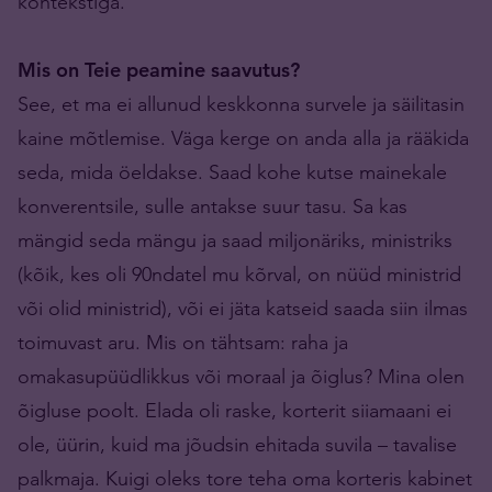
kontekstiga.
Mis on Teie peamine saavutus?
See, et ma ei allunud keskkonna survele ja säilitasin
kaine mõtlemise. Väga kerge on anda alla ja rääkida
seda, mida öeldakse. Saad kohe kutse mainekale
konverentsile, sulle antakse suur tasu. Sa kas
mängid seda mängu ja saad miljonäriks, ministriks
(kõik, kes oli 90ndatel mu kõrval, on nüüd ministrid
või olid ministrid), või ei jäta katseid saada siin ilmas
toimuvast aru. Mis on tähtsam: raha ja
omakasupüüdlikkus või moraal ja õiglus? Mina olen
õigluse poolt. Elada oli raske, korterit siiamaani ei
ole, üürin, kuid ma jõudsin ehitada suvila – tavalise
palkmaja. Kuigi oleks tore teha oma korteris kabinet