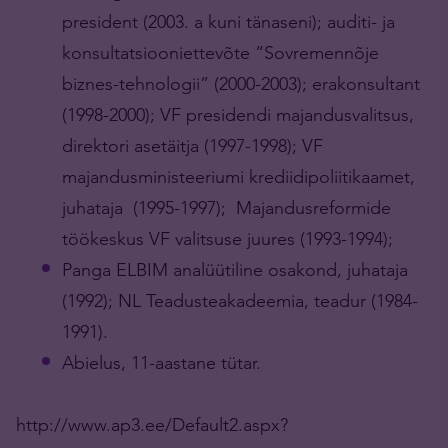
president (2003. a kuni tänaseni); auditi- ja
konsultatsiooniettevõte “Sovremennõje
biznes-tehnologii” (2000-2003); erakonsultant
(1998-2000); VF presidendi majandusvalitsus,
direktori asetäitja (1997-1998); VF
majandusministeeriumi krediidipoliitikaamet,
juhataja (1995-1997); Majandusreformide
töökeskus VF valitsuse juures (1993-1994);
Panga ELBIM analüütiline osakond, juhataja
(1992); NL Teadusteakadeemia, teadur (1984-
1991).
Abielus, 11-aastane tütar.
http://www.ap3.ee/Default2.aspx?