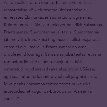
Asi on selles, et on olemas ELi eelarve, millest
rahastatakse kõik elutaseme ühtlustamisele
erinevates ELi nurkades suunatud programmid.
Kuid peamiselt täidavad eelarvet neli riiki: Saksamaa,
Prantsusmaa, Suurbritannia ja Itaalia. Suurbritannia
jätame välja, kuna kriisi tingimuses sellist majandust
enam ei ole. Itaalial ja Prantsusmaal on oma
probleemid lõunaga. Saksamaa juba teatas, et raha
toetusfondidesse ei anna. Kusjuures, kõik
nimetatud riigid saavad raha ekspordist USAsse,
aga seal nõudlus kahaneb veel neli järgmist aastat.
Miks peaks Saksamaa toitma tervet hulka riike,
arvestades, et kogu Ida-Euroopa on Ameerika
satelliit?