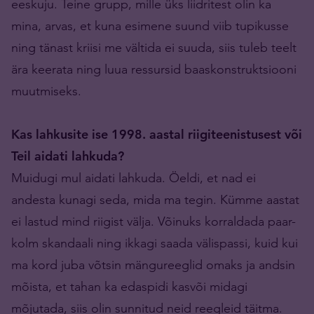
eeskuju. Teine grupp, mille üks liidritest olin ka
mina, arvas, et kuna esimene suund viib tupikusse
ning tänast kriisi me vältida ei suuda, siis tuleb teelt
ära keerata ning luua ressursid baaskonstruktsiooni
muutmiseks.
Kas lahkusite ise 1998. aastal riigiteenistusest või
Teil aidati lahkuda?
Muidugi mul aidati lahkuda. Öeldi, et nad ei
andesta kunagi seda, mida ma tegin. Kümme aastat
ei lastud mind riigist välja. Võinuks korraldada paar-
kolm skandaali ning ikkagi saada välispassi, kuid kui
ma kord juba võtsin mängureeglid omaks ja andsin
mõista, et tahan ka edaspidi kasvõi midagi
mõjutada, siis olin sunnitud neid reegleid täitma.