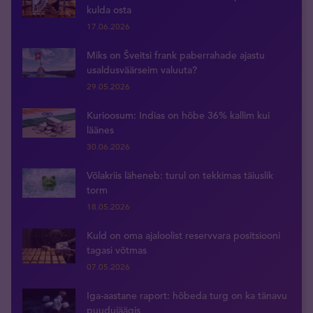
kulda osta
17.06.2026
Miks on Šveitsi frank paberrahade ajastu
usaldusväärseim valuuta?
29.05.2026
Kurioosum: Indias on hõbe 36% kallim kui
läänes
30.06.2026
Võlakriis läheneb: turul on tekkimas täiuslik
torm
18.05.2026
Kuld on oma ajaloolist reservvara positsiooni
tagasi võtmas
07.05.2026
Iga-aastane raport: hõbeda turg on ka tänavu
puudujäägis