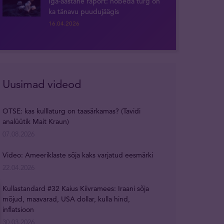
Iga-aastane raport: hõbeda turg on
ka tänavu puudujäägis
16.04.2026
Uusimad videod
OTSE: kas kulllaturg on taasärkamas? (Tavidi
analüütik Mait Kraun)
07.08.2026
Video: Ameeriklaste sõja kaks varjatud eesmärki
22.04.2026
Kullastandard #32 Kaius Kiivramees: Iraani sõja
mõjud, maavarad, USA dollar, kulla hind,
inflatsioon
30.03.2026