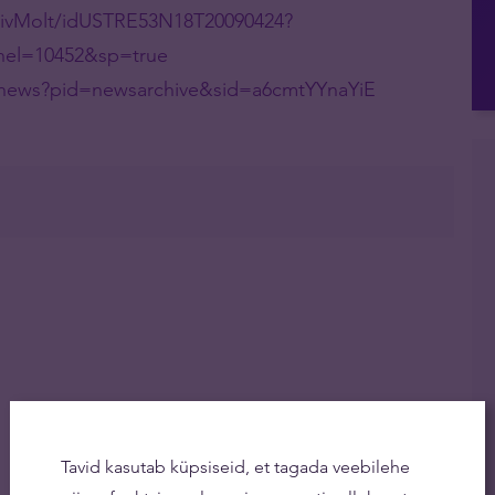
usivMolt/idUSTRE53N18T20090424?
nel=10452&sp=true
news?pid=newsarchive&sid=a6cmtYYnaYiE
Tavid kasutab küpsiseid, et tagada veebilehe