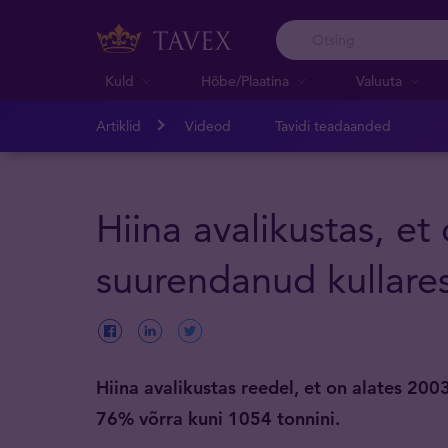
Kuld
Hõbe/Plaatina
Valuuta
Artiklid
Videod
Tavidi teadaanded
Hiina avalikustas, et
suurendanud kullare
Hiina avalikustas reedel, et on alates 200
76% võrra kuni 1054 tonnini.