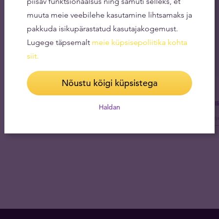
piisav funktsionaalsus ning samuti selleks, et
muuta meie veebilehe kasutamine lihtsamaks ja
pakkuda isikupärastatud kasutajakogemust.
Lugege täpsemalt
meie küpsisepoliitika kohta
siit
.
Nõustu kõigi küpsistega
Tel
Haldan