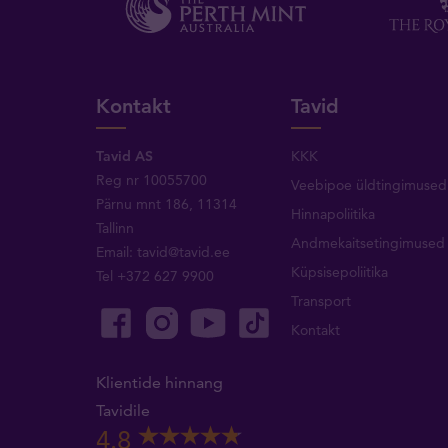
Kontakt
Tavid
Tavid AS
KKK
Reg nr 10055700
Veebipoe üldtingimused
Pärnu mnt 186, 11314
Hinnapoliitika
Tallinn
Andmekaitsetingimused
Email:
tavid@tavid.ee
Küpsisepoliitika
Tel
+372 627 9900
Transport
Kontakt
Klientide hinnang
Tavidile
4.8