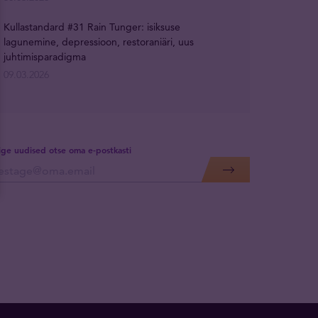
Kullastandard #31 Rain Tunger: isiksuse
lagunemine, depressioon, restoraniäri, uus
juhtimisparadigma
09.03.2026
lige uudised otse oma e-postkasti