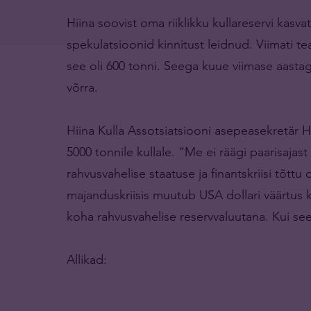
Hiina soovist oma riiklikku kullareservi kas
spekulatsioonid kinnitust leidnud. Viimati tea
see oli 600 tonni. Seega kuue viimase aasta
võrra.
Hiina Kulla Assotsiatsiooni asepeasekretär 
5000 tonnile kullale. “Me ei räägi paarisajas
rahvusvahelise staatuse ja finantskriisi tõttu
majanduskriisis muutub USA dollari väärtus ki
koha rahvusvahelise reservvaluutana. Kui see 
Allikad: