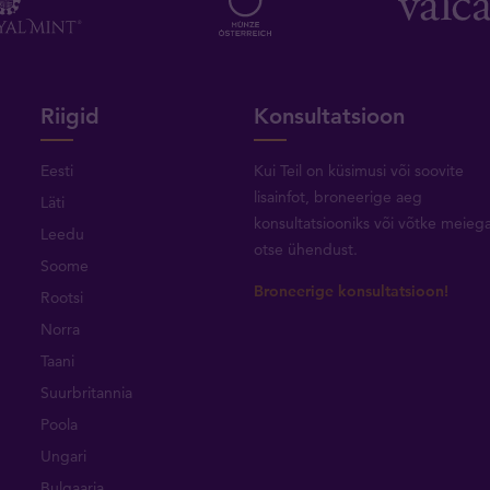
Riigid
Konsultatsioon
Eesti
Kui Teil on küsimusi või soovite
lisainfot, broneerige aeg
Läti
konsultatsiooniks või
võtke meieg
Leedu
otse ühendust
.
Soome
Broneerige konsultatsioon!
Rootsi
Norra
Taani
Suurbritannia
Poola
Ungari
Bulgaaria