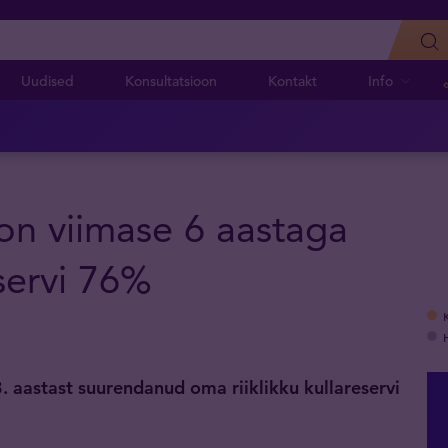
Uudised
Konsultatsioon
Kontakt
Info
 on viimase 6 aastaga
servi 76%
3. aastast suurendanud oma riiklikku kullareservi