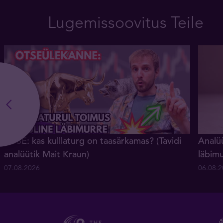
Lugemissoovitus Teile
OTSE: kas kulllaturg on taasärkamas? (Tavidi
Analüü
analüütik Mait Kraun)
läbim
07.08.2026
06.08.