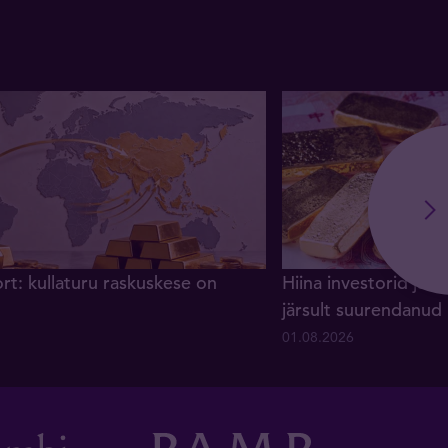
rt: kullaturu raskuskese on
Hiina investorid ja 
järsult suurendanud
01.08.2026