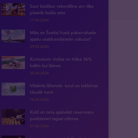
Suur küsitlus: rekordiline arv riike
plaanib kulda osta
17.06.2026
Miks on Šveitsi frank paberrahade
ajastu usaldusväärseim valuuta?
29.05.2026
Kurioosum: Indias on hõbe 36%
kallim kui läänes
30.06.2026
Võlakriis läheneb: turul on tekkimas
täiuslik torm
18.05.2026
Kuld on oma ajaloolist reservvara
positsiooni tagasi võtmas
07.05.2026