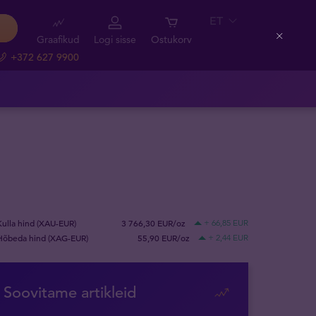
ET
Graafikud
Logi sisse
Ostukorv
Close
+372 627 9900
Kulla hind (XAU-EUR)
3 766,30 EUR/oz
+ 66,85 EUR
Hõbeda hind (XAG-EUR)
55,90 EUR/oz
+ 2,44 EUR
Soovitame artikleid