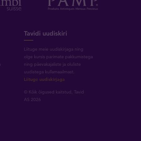
Tavidi uudiskiri
Liituge meie uudiskirjaga ning
olge kursis parimate pakkumistega
a
ning päevakajaliste ja oluliste
uudistega kullamaailmast.
Liituge uudiskirjaga
© Kõik õigused kaitstud, Tavid
AS 2026