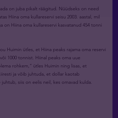
vatada on juba pikalt räägitud. Nüüdseks on need
tas Hiina oma kullareservi seisu 2003. aastal, mil
ga on Hiina oma kullareservi kasvatanud 454 tonni
Hou Huimin ütles, et Hiina peaks rajama oma reservi
t või 1000 tonnist. Hiinal peaks oma uue
 olema rohkem,” ütles Huimin ning lisas, et
iresti ja võib juhtuda, et dollar kaotab
juhtub, siis on eelis neil, kes omavad kulda.