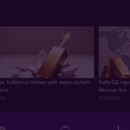
s: kullaturul toimus selle aasta olulisim
Kulla Q2 rapo
urre
liikumas itta
2026
03.08.2026