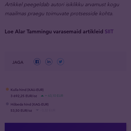
Artikkel peegeldab autori isiklikku arvamust kogu
maailmas praegu toimuvate protsesside kohta.
Loe Alar Tammingu varasemaid artikleid
SIIT
JAGA
Kulla hind (XAU-EUR)
3 692,25 EUR/oz
+ 63,10 EUR
Hõbeda hind (XAG-EUR)
53,50 EUR/oz
- 0,32 EUR