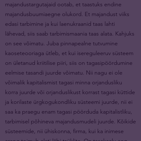
majandustargutajaid ootab, et taastuks endine
majandusbuumiaegne olukord. Et majandust viiks
edasi tarbimine ja kui laenukraanid taas lahti
lähevad, siis saab tarbimismaania taas alata. Kahjuks
on see võimatu. Juba pinnapealne tutvumine
kaoseteooriaga ütleb, et kui isereguleeruv süsteem
on ületanud kriitilise piiri, siis on tagasipöördumine
eelmise tasandi juurde võimatu. Nii nagu ei ole
võimalik kapitalismist tagasi minna orjandusliku
korra juurde või orjanduslikust korrast tagasi küttide
ja korilaste ürgkogukondliku süsteemi juurde, nii ei
saa ka praegu enam tagasi pöörduda kapitalistliku,
tarbimisel põhineva majandusmudeli juurde. Kõikide
süsteemide, nii ühiskonna, firma, kui ka inimese
areng toimub alati läbi tsüklite. On tasakaalu aeg,