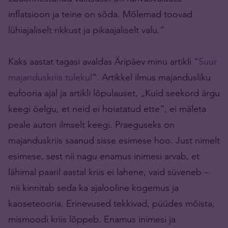
inflatsioon ja teine on sõda. Mõlemad toovad
lühiajaliselt rikkust ja pikaajaliselt valu.“
Kaks aastat tagasi avaldas Äripäev minu artikli “
Suur
majanduskriis tulekul
“. Artikkel ilmus majandusliku
eufooria ajal ja artikli lõpulauset, „Kuid seekord ärgu
keegi öelgu, et neid ei hoiatatud ette“, ei mäleta
peale autori ilmselt keegi. Praeguseks on
majanduskriis saanud sisse esimese hoo. Just nimelt
esimese, sest nii nagu enamus inimesi arvab, et
lähimal paaril aastal kriis ei lahene, vaid süveneb –
nii kinnitab seda ka ajalooline kogemus ja
kaoseteooria. Erinevused tekkivad, püüdes mõista,
mismoodi kriis lõppeb. Enamus inimesi ja