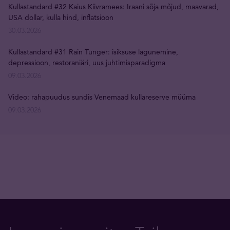
Kullastandard #32 Kaius Kiivramees: Iraani sõja mõjud, maavarad,
USA dollar, kulla hind, inflatsioon
30.03.2026
Kullastandard #31 Rain Tunger: isiksuse lagunemine,
depressioon, restoraniäri, uus juhtimisparadigma
09.03.2026
Video: rahapuudus sundis Venemaad kullareserve müüma
09.03.2026