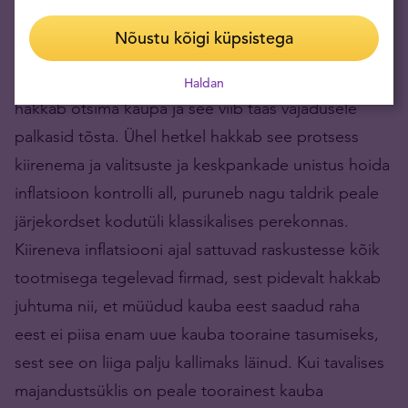
hinnad ja siis on vaja tõsta palku, et inimesed
Nõustu kõigi küpsistega
saaksid hakkama. Palkade tõstmine viib taas
hindade tõusule, sest kogu raha, mis olemas,
Haldan
hakkab otsima kaupa ja see viib taas vajadusele
palkasid tõsta. Ühel hetkel hakkab see protsess
kiirenema ja valitsuste ja keskpankade unistus hoida
inflatsioon kontrolli all, puruneb nagu taldrik peale
järjekordset kodutüli klassikalises perekonnas.
Kiireneva inflatsiooni ajal sattuvad raskustesse kõik
tootmisega tegelevad firmad, sest pidevalt hakkab
juhtuma nii, et müüdud kauba eest saadud raha
eest ei piisa enam uue kauba tooraine tasumiseks,
sest see on liiga palju kallimaks läinud. Kui tavalises
majandustsüklis on peale toorainest kauba