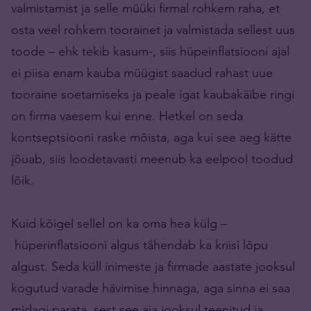
valmistamist ja selle müüki firmal rohkem raha, et
osta veel rohkem toorainet ja valmistada sellest uus
toode – ehk tekib kasum-, siis hüpeinflatsiooni ajal
ei piisa enam kauba müügist saadud rahast uue
tooraine soetamiseks ja peale igat kaubakäibe ringi
on firma vaesem kui enne. Hetkel on seda
kontseptsiooni raske mõista, aga kui see aeg kätte
jõuab, siis loodetavasti meenub ka eelpool toodud
lõik.
Kuid kõigel sellel on ka oma hea külg –
hüperinflatsiooni algus tähendab ka kriisi lõpu
algust. Seda küll inimeste ja firmade aastate jooksul
kogutud varade hävimise hinnaga, aga sinna ei saa
midagi parata, sest see aja jooksul teenitud ja