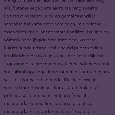
siis jõutakse segaduste ajastusse ning seejärel
korrastub süsteem uuel, kõrgemal tasandil ja
saadakse hakkama probleemidega, mis eelneval
tasandil tekitasid lahendamata konflikte. Igaühel on
võimalik seda jälgida oma laste peal, vaadata,
kuidas nende teismelised lähevad puberteediea
konfliktide rägastikku ja kuidas nad sealt väljuvad
tugevamate ja targematena kui enne või meenutada
sotsialismi lõpuaega, kus süsteem ei suutnud enam
väliskeskkonnale reageerida, läks kaosesse ja
seejärel moodustus uus korrastatud erakapitalil
põhinev süsteem. Sama võib iga firmajuht
meenutada ka oma firma arengut jälgides ja
meenutada, mismoodi kriisid on firmat edasi