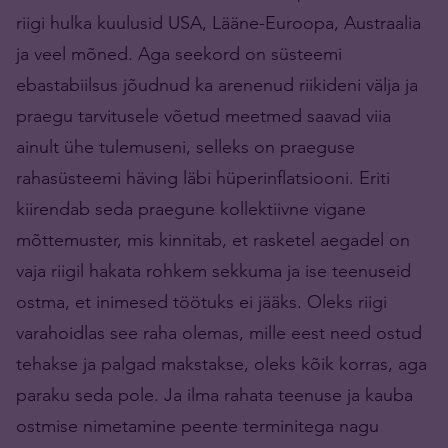
riigi hulka kuulusid USA, Lääne-Euroopa, Austraalia
ja veel mõned. Aga seekord on süsteemi
ebastabiilsus jõudnud ka arenenud riikideni välja ja
praegu tarvitusele võetud meetmed saavad viia
ainult ühe tulemuseni, selleks on praeguse
rahasüsteemi häving läbi hüperinflatsiooni. Eriti
kiirendab seda praegune kollektiivne vigane
mõttemuster, mis kinnitab, et rasketel aegadel on
vaja riigil hakata rohkem sekkuma ja ise teenuseid
ostma, et inimesed töötuks ei jääks. Oleks riigi
varahoidlas see raha olemas, mille eest need ostud
tehakse ja palgad makstakse, oleks kõik korras, aga
paraku seda pole. Ja ilma rahata teenuse ja kauba
ostmise nimetamine peente terminitega nagu