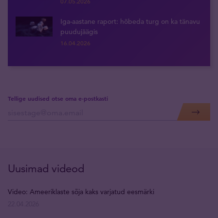
07.05.2026
Iga-aastane raport: hõbeda turg on ka tänavu
puudujäägis
16.04.2026
Tellige uudised otse oma e-postkasti
Uusimad videod
Video: Ameeriklaste sõja kaks varjatud eesmärki
22.04.2026