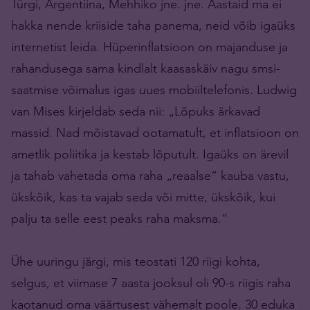
Türgi, Argentiina, Mehhiko jne. jne. Aastaid ma ei
hakka nende kriiside taha panema, neid võib igaüks
internetist leida. Hüperinflatsioon on majanduse ja
rahandusega sama kindlalt kaasaskäiv nagu smsi-
saatmise võimalus igas uues mobiiltelefonis. Ludwig
van Mises kirjeldab seda nii: „Lõpuks ärkavad
massid. Nad mõistavad ootamatult, et inflatsioon on
ametlik poliitika ja kestab lõputult. Igaüks on ärevil
ja tahab vahetada oma raha „reaalse“ kauba vastu,
ükskõik, kas ta vajab seda või mitte, ükskõik, kui
palju ta selle eest peaks raha maksma.“
Ühe uuringu järgi, mis teostati 120 riigi kohta,
selgus, et viimase 7 aasta jooksul oli 90-s riigis raha
kaotanud oma väärtusest vähemalt poole. 30 eduka