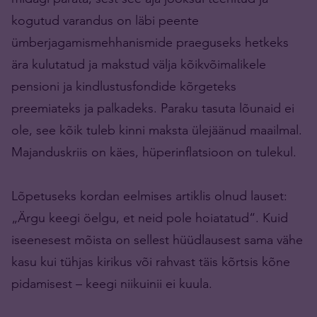
kogutud varandus on läbi peente
ümberjagamismehhanismide praeguseks hetkeks
ära kulutatud ja makstud välja kõikvõimalikele
pensioni ja kindlustusfondide kõrgeteks
preemiateks ja palkadeks. Paraku tasuta lõunaid ei
ole, see kõik tuleb kinni maksta ülejäänud maailmal.
Majanduskriis on käes, hüperinflatsioon on tulekul.
Lõpetuseks kordan eelmises artiklis olnud lauset:
„Ärgu keegi öelgu, et neid pole hoiatatud“. Kuid
iseenesest mõista on sellest hüüdlausest sama vähe
kasu kui tühjas kirikus või rahvast täis kõrtsis kõne
pidamisest – keegi niikuinii ei kuula.