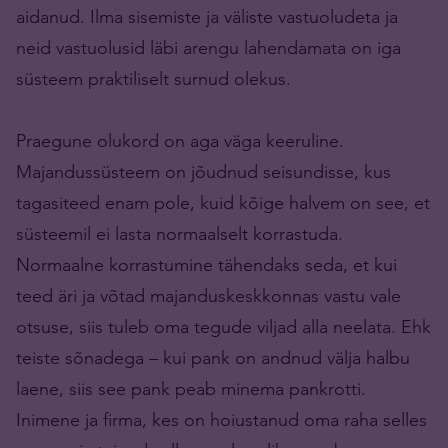
aidanud. Ilma sisemiste ja väliste vastuoludeta ja
neid vastuolusid läbi arengu lahendamata on iga
süsteem praktiliselt surnud olekus.
Praegune olukord on aga väga keeruline.
Majandussüsteem on jõudnud seisundisse, kus
tagasiteed enam pole, kuid kõige halvem on see, et
süsteemil ei lasta normaalselt korrastuda.
Normaalne korrastumine tähendaks seda, et kui
teed äri ja võtad majanduskeskkonnas vastu vale
otsuse, siis tuleb oma tegude viljad alla neelata. Ehk
teiste sõnadega – kui pank on andnud välja halbu
laene, siis see pank peab minema pankrotti.
Inimene ja firma, kes on hoiustanud oma raha selles