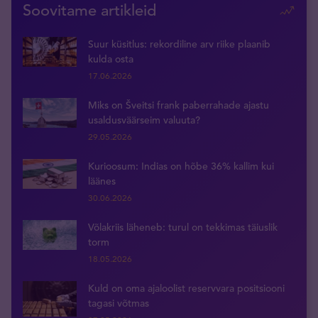
Soovitame artikleid
Suur küsitlus: rekordiline arv riike plaanib
kulda osta
17.06.2026
Miks on Šveitsi frank paberrahade ajastu
usaldusväärseim valuuta?
29.05.2026
Kurioosum: Indias on hõbe 36% kallim kui
läänes
30.06.2026
Võlakriis läheneb: turul on tekkimas täiuslik
torm
18.05.2026
Kuld on oma ajaloolist reservvara positsiooni
tagasi võtmas