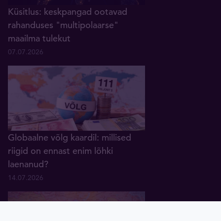
Küsitlus: keskpangad ootavad
rahanduses "multipolaarse"
maailma tulekut
07.07.2026
Globaalne võlg kaardil: millised
riigid on ennast enim lõhki
laenanud?
14.07.2026