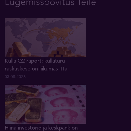
Lugemissoovitus Teile
Kulla Q2 raport: kullaturu
raskuskese on liikumas itta
03.08.2026
Hiina investorid ja keskpank on