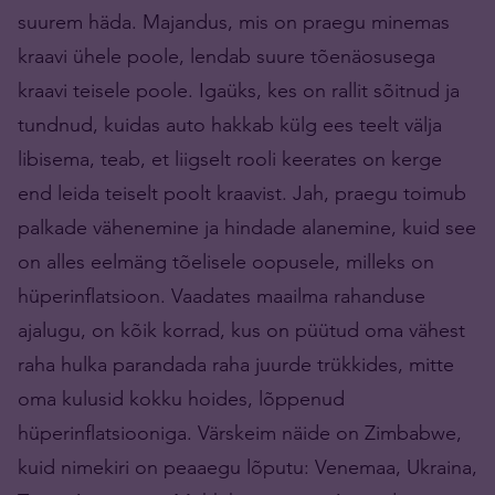
suurem häda. Majandus, mis on praegu minemas
kraavi ühele poole, lendab suure tõenäosusega
kraavi teisele poole. Igaüks, kes on rallit sõitnud ja
tundnud, kuidas auto hakkab külg ees teelt välja
libisema, teab, et liigselt rooli keerates on kerge
end leida teiselt poolt kraavist. Jah, praegu toimub
palkade vähenemine ja hindade alanemine, kuid see
on alles eelmäng tõelisele oopusele, milleks on
hüperinflatsioon. Vaadates maailma rahanduse
ajalugu, on kõik korrad, kus on püütud oma vähest
raha hulka parandada raha juurde trükkides, mitte
oma kulusid kokku hoides, lõppenud
hüperinflatsiooniga. Värskeim näide on Zimbabwe,
kuid nimekiri on peaaegu lõputu: Venemaa, Ukraina,