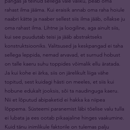
pangas ja teinud sellega vale valiku, peab oma
rahast ilma jääma. Kui eraisik annab oma raha hoiule
naabri kätte ja naaber sellest siis ilma jääb, ollakse ju
oma rahast ilma. Lihtne ja loogiline, aga ainult siis,
kui see puudutab teisi ja jääb abstraktseks
konstruktsiooniks. Valitsused ja keskpangad ei taha
sellega leppida, nemad arvavad, et surnud hobust
on talle kaeru suhu toppides võimalik ellu äratada.
Ja kui kohe ei ärka, siis on järelikult liiga vähe
topitud, sest kuidagi hästi on meeles, et siis kui
hobune edukalt jooksis, sõi ta naudinguga kaeru.
Nii et lõputud abipaketid ei hakka ka niipea
lõppema. Süsteemi paranemist läbi tõelise valu tulla
ei lubata ja ees ootab pikaajaline hinges vaakumine.
Kuid tänu inimlikule faktorile on tulemas palju