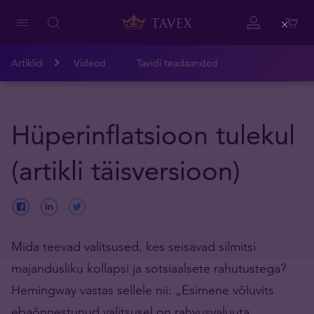
Close
Artiklid
Videod
Tavidi teadaanded
Hüperinflatsioon tulekul
(artikli täisversioon)
Mida teevad valitsused, kes seisavad silmitsi
majandusliku kollapsi ja sotsiaalsete rahutustega?
Hemingway vastas sellele nii: „Esimene võluvits
ebaõnnestunud valitsusel on rahvusvaluuta