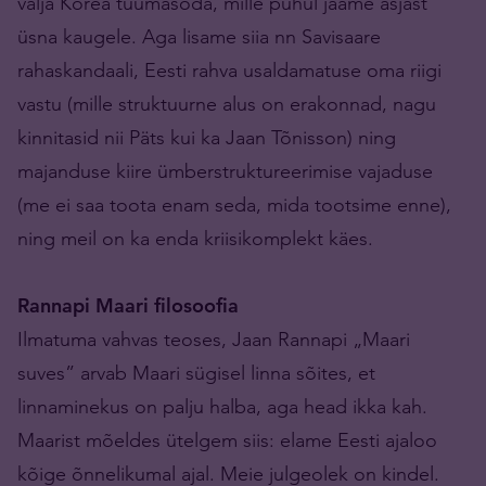
välja Korea tuumasõda, mille puhul jääme asjast
üsna kaugele. Aga lisame siia nn Savisaare
rahaskandaali, Eesti rahva usaldamatuse oma riigi
vastu (mille struktuurne alus on erakonnad, nagu
kinnitasid nii Päts kui ka Jaan Tõnisson) ning
majanduse kiire ümberstruktureerimise vajaduse
(me ei saa toota enam seda, mida tootsime enne),
ning meil on ka enda kriisikomplekt käes.
Rannapi Maari filosoofia
Ilmatuma vahvas teoses, Jaan Rannapi „Maari
suves” arvab Maari sügisel linna sõites, et
linnaminekus on palju halba, aga head ikka kah.
Maarist mõeldes ütelgem siis: elame Eesti ajaloo
kõige õnnelikumal ajal. Meie julge­olek on kindel.