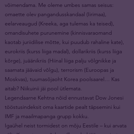
võimendama. Me oleme umbes samas seisus:
omaette olev pangandusskandaal (Iirimaa),
eelarveaugud (Kreeka, aga tulemas ka teised),
omandisuhete purunemine (kinnisvaraomand
kaotab juriidilise mõtte, kui puudub rahaline kate),
eurokriis (kurss liiga madal), dollarikriis (kurss liiga
kõrge), juäänikriis (Hiinal liiga palju võlgnikke ja
saamata jäävaid võlgu), terrorism (Euroopas ja
Moskvas), tuumasõjaoht Korea poolsaarel… Kas
aitab? Niikuinii jäi pool ütlemata.
Legendaarne Kehtna nõid ennustavat Dow Jonesi
tööstusindeksit oma kaarti­de pealt täpsemini kui
IMF ja maailma­panga grupp kokku.
Igaühel neist tormidest on mõju Eestile – kui arvata