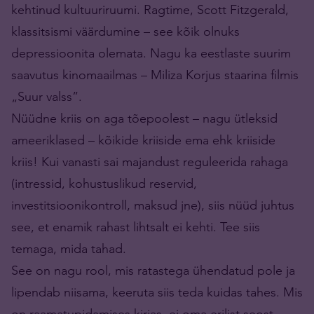
kehtinud kultuuriruumi. Ragtime, Scott Fitzge­rald,
klassitsismi väärdumine – see kõik olnuks
depressioonita olemata. Nagu ka eestlaste suurim
saavutus kinomaailmas – Miliza Korjus staarina filmis
„Suur valss”.
Nüüdne kriis on aga tõepoolest – nagu ütleksid
ameeriklased – kõikide kriiside ema ehk kriiside
kriis! Kui vanasti sai majandust reguleerida rahaga
(intressid, kohustuslikud reservid,
investitsioonikontroll, maksud jne), siis nüüd juhtus
see, et enamik rahast lihtsalt ei kehti. Tee siis
temaga, mida tahad.
See on nagu rool, mis ratastega ühendatud pole ja
lipendab niisama, keeruta siis teda kuidas tahes. Mis
on raamatupidamises kirjas, ei oma erilist seost