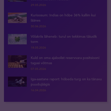
29.05.2026
Kurioosum: Indias on hõbe 36% kallim kui
läänes
30.06.2026
Võlakriis läheneb: turul on tekkimas täiuslik
torm
18.05.2026
Kuld on oma ajaloolist reservvara positsiooni
tagasi võtmas
07.05.2026
Iga-aastane raport: hõbeda turg on ka tänavu
puudujäägis
16.04.2026