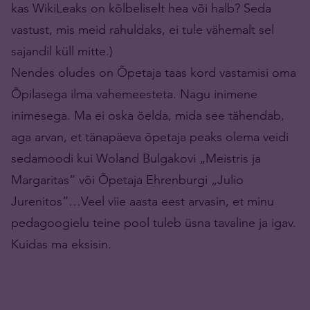
kas WikiLeaks on kõlbeliselt hea või halb? Seda
vastust, mis meid rahuldaks, ei tule vähemalt sel
sajandil küll mitte.)
Nendes oludes on Õpetaja taas kord vastamisi oma
Õpilasega ilma vahemeesteta. Nagu inimene
inimesega. Ma ei oska öelda, mida see tähendab,
aga arvan, et tänapäeva õpetaja peaks olema veidi
sedamoodi kui Woland Bulgakovi „Meistris ja
Margaritas” või Õpetaja Ehrenburgi „Julio
Jurenitos”…Veel viie aasta eest arvasin, et minu
pedagoogielu teine pool tuleb üsna tavaline ja igav.
Kuidas ma eksisin.