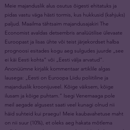
Meie majanduslik alus osutus õigesti ehitatuks ja
pidas vastu väga hästi tormis, kus hukkusid (kahjuks)
paljud. Maailma tähtsaim majandusajakiri The
Economist avaldas detsembris analüütilise ülevaate
Euroopast ja lisas ühte või teist järjekordset halba
prognoosi esitades kogu aeg sulgudes juurde „see
ei käi Eesti kohta” või „Eesti välja arvatud”.
Anonüümne kirjalik kommentaar artiklile algas
lausega: „Eesti on Euroopa Liidu poliitiline ja
majanduslik kroonijuveel. Kõige väiksem, kõige
ilusam ja kõige puhtam.” Isegi Venemaaga pole
meil aegade algusest saati veel kunagi olnud nii
häid suhteid kui praegu! Meie kaubavahetuse maht
on nii suur (10%), et oleks aeg hakata mõtlema