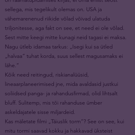
sellega, mis tegelikult olemas on. USA ja
vähemarenenud riikide võlad võivad ulatuda
triljonitesse, aga fakt on see, et need ei ole võlad.
Sest mitte keegi mitte kunagi neid tagasi ei maksa.
Nagu ütleb idamaa tarkus: „Isegi kui sa ütled
„halvaa” tuhat korda, suus sellest magusamaks ei
lähe.”
Kõik need reitingud, riskianalüüsid,
lineaarplaneerimised jne, mida avaldasid justkui
soliidsed panga- ja rahandusfirmad, olid lihtsalt
bluff. Sulitemp, mis tõi rahanduse ümber
askeldajatele sisse miljardeid.
Kas mäletate filmi „Täiuslik torm”? See on see, kui
mitu tormi saavad kok­ku ja hakkavad üksteist