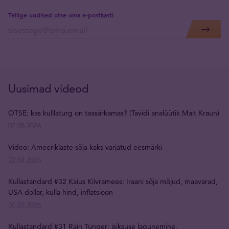
Tellige uudised otse oma e-postkasti
Uusimad videod
OTSE: kas kulllaturg on taasärkamas? (Tavidi analüütik Mait Kraun)
07.08.2026
Video: Ameeriklaste sõja kaks varjatud eesmärki
22.04.2026
Kullastandard #32 Kaius Kiivramees: Iraani sõja mõjud, maavarad,
USA dollar, kulla hind, inflatsioon
30.03.2026
Kullastandard #31 Rain Tunger: isiksuse lagunemine,