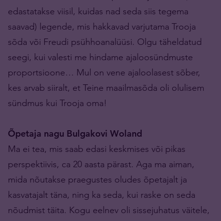
edastatakse viisil, kuidas nad seda siis tegema
saavad) legende, mis hakkavad varjutama Trooja
sõda või Freudi psühhoanalüüsi. Olgu täheldatud
seegi, kui valesti me hindame ajaloosündmuste
proportsioone… Mul on vene ajaloolasest sõber,
kes arvab siiralt, et Teine maailmasõda oli olulisem
sündmus kui Trooja oma!
Õpetaja nagu Bulgakovi Woland
Ma ei tea, mis saab edasi keskmises või pikas
perspektiivis, ca 20 aasta pärast. Aga ma aiman,
mida nõutakse praegustes oludes õpetajalt ja
kasvatajalt täna, ning ka seda, kui raske on seda
nõudmist täita. Kogu eelnev oli sissejuhatus väitele,