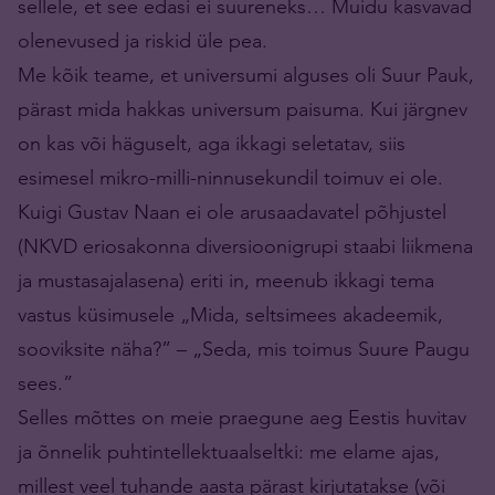
sellele, et see edasi ei suureneks… Muidu kasvavad
olenevused ja riskid üle pea.
Me kõik teame, et universumi alguses oli Suur Pauk,
pärast mida hak­kas universum paisuma. Kui järgnev
on kas või häguselt, aga ikkagi seletatav, siis
esimesel mikro-milli-ninnusekundil toimuv ei ole.
Kuigi Gustav Naan ei ole arusaadavatel põhjustel
(NKVD eriosakonna diversioonigrupi staabi liikmena
ja mustasajalasena) eriti in, meenub ikkagi tema
vastus küsimusele „Mida, seltsimees akadeemik,
sooviksite näha?” – „Seda, mis toimus Suure Paugu
sees.”
Selles mõttes on meie praegune aeg Eestis huvitav
ja õnnelik puhtintellektuaalseltki: me elame ajas,
millest veel tuhande aasta pärast kirjutatakse (või