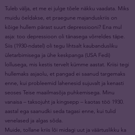
Tuleb välja, et me ei julge tõele näkku vaadata. Miks
muidu öeldakse, et praegune majanduskriis on
kõige hullem pärast suurt depressiooni? Ena mul
asja: too depressioon oli tänasega võrreldes täpe.
Siis (1930-ndatel) oli tegu lihtsalt kaubandusliku
ületarbimisega ja ühe keskpanga (USA Fedi)
lollusega, mis kestis tervelt kümme aastat. Kriisi tegi
hullemaks asjaolu, et pangad ei saanud targemaks
enne, kui probleemid lahenesid sujuvalt ja kenasti
seoses Teise maailmasõja puhkemisega. Minu
vanaisa – taksojuht ja kingsepp – kaotas töö 1930.
aastal ega saanudki seda tagasi enne, kui tulid
venelased ja algas sõda.
Muide, tollane kriis lõi midagi uut ja väärtuslikku ka