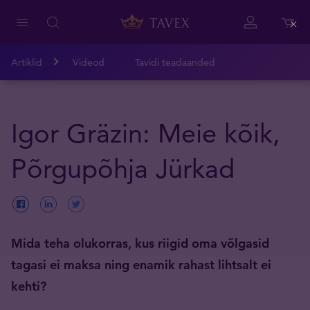
Close
Artiklid
Videod
Tavidi teadaanded
Igor Gräzin: Meie kõik,
Põrgupõhja Jürkad
Mida teha olukorras, kus riigid oma võlgasid
tagasi ei maksa ning enamik rahast lihtsalt ei
kehti?