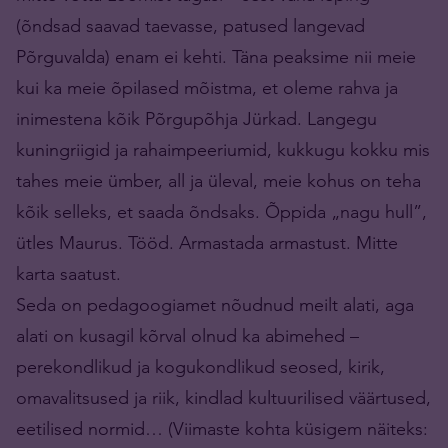
(õndsad saavad taevasse, patused langevad
Põrguvalda) enam ei kehti. Täna peaksime nii meie
kui ka meie õpilased mõistma, et oleme rahva ja
inimestena kõik Põrgupõhja Jürkad. Langegu
kuningriigid ja rahaimpeeriumid, kukkugu kokku mis
tahes meie ümber, all ja üleval, meie kohus on teha
kõik selleks, et saada õndsaks. Õppida „nagu hull”,
ütles Maurus. Tööd. Armastada armastust. Mitte
karta saatust.
Seda on pedagoogiamet nõudnud meilt alati, aga
alati on kusagil kõrval olnud ka abimehed –
perekondlikud ja kogukondlikud seosed, kirik,
omavalitsused ja riik, kindlad kultuurilised väärtused,
eetilised normid… (Viimaste kohta küsigem näiteks: