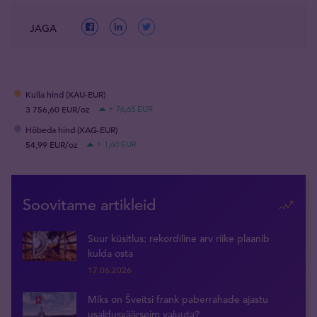
JAGA
Kulla hind (XAU-EUR)
3 756,60 EUR/oz
+ 76,65 EUR
Hõbeda hind (XAG-EUR)
54,99 EUR/oz
+ 1,60 EUR
Soovitame artikleid
Suur küsitlus: rekordiline arv riike plaanib
kulda osta
17.06.2026
Miks on Šveitsi frank paberrahade ajastu
usaldusväärseim valuuta?