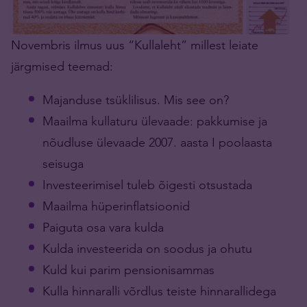
Novembris ilmus uus “Kullaleht” millest leiate
järgmised teemad:
Majanduse tsüklilisus. Mis see on?
Maailma kullaturu ülevaade: pakkumise ja
nõudluse ülevaade 2007. aasta I poolaasta
seisuga
Investeerimisel tuleb õigesti otsustada
Maailma hüperinflatsioonid
Paiguta osa vara kulda
Kulda investeerida on soodus ja ohutu
Kuld kui parim pensionisammas
Kulla hinnaralli võrdlus teiste hinnarallidega