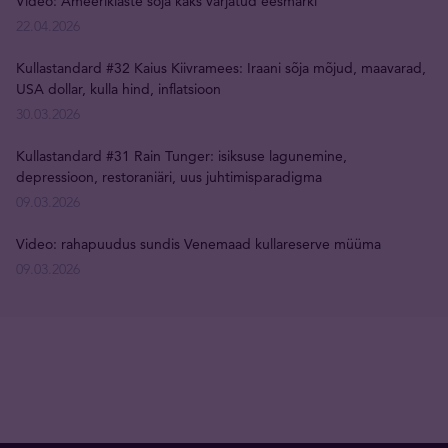
Video: Ameeriklaste sõja kaks varjatud eesmärki
22.04.2026
Kullastandard #32 Kaius Kiivramees: Iraani sõja mõjud, maavarad,
USA dollar, kulla hind, inflatsioon
30.03.2026
Kullastandard #31 Rain Tunger: isiksuse lagunemine,
depressioon, restoraniäri, uus juhtimisparadigma
09.03.2026
Video: rahapuudus sundis Venemaad kullareserve müüma
09.03.2026