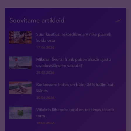
Soovitame artikleid
Suur küsitlus: rekordiline arv riike plaanib
kulda osta
17.06.2026
Miks on Šveitsi frank paberrahade ajastu
usaldusväärseim valuuta?
29.05.2026
Kurioosum: Indias on hõbe 36% kallim kui
läänes
30.06.2026
Võlakriis läheneb: turul on tekkimas täiuslik
torm
18.05.2026