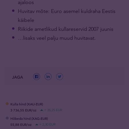
ajaloos
Huvitav mõte: Euro asemel kuldraha Eestis
käibele
Riikide ametlikud kullareservid 2007 juunis
…lisaks veel palju muud huvitavat.
JAGA
Kulla hind (XAU-EUR)
3 736,55 EUR/oz
+ 35,25 EUR
Hõbeda hind (XAG-EUR)
55,88 EUR/oz
+ 2,30 EUR