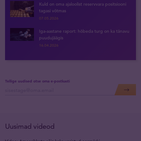
Kuld on oma ajaloolist reservvara positsiooni
tagasi võtmas
07.05.2026
Iga-aastane raport: hõbeda turg on ka tänavu
puudujäägis
16.04.2026
Tellige uudised otse oma e-postkasti
Uusimad videod