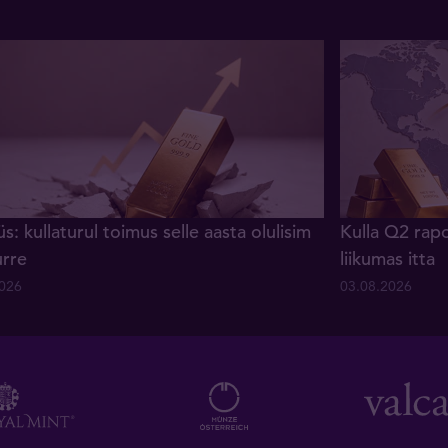
s: kullaturul toimus selle aasta olulisim
Kulla Q2 rapo
urre
liikumas itta
2026
03.08.2026