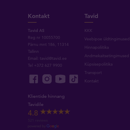
Kontakt
Tavid
Tavid AS
KKK
Reg nr 10055700
Veebipoe üldtingimused
Pärnu mnt 186, 11314
Hinnapoliitika
Tallinn
Andmekaitsetingimused
Email:
tavid@tavid.ee
Küpsisepoliitika
Tel
+372 627 9900
Transport
Kontakt
Klientide hinnang
Tavidile
4.8
521 reviews