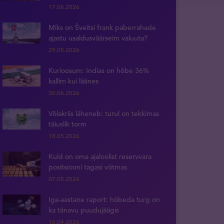
17.06.2026
Miks on Šveitsi frank paberrahade
ajastu usaldusväärseim valuuta?
29.05.2026
Kurioosum: Indias on hõbe 36%
kallim kui läänes
30.06.2026
Võlakriis läheneb: turul on tekkimas
täiuslik torm
18.05.2026
Kuld on oma ajaloolist reservvara
positsiooni tagasi võtmas
07.05.2026
Iga-aastane raport: hõbeda turg on
ka tänavu puudujäägis
16.04.2026