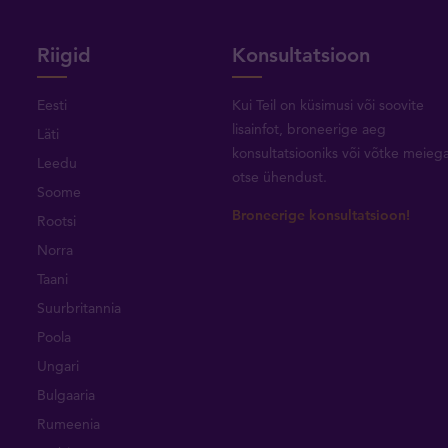
Riigid
Konsultatsioon
Eesti
Kui Teil on küsimusi või soovite
lisainfot, broneerige aeg
Läti
konsultatsiooniks või
võtke meieg
Leedu
otse ühendust
.
Soome
Broneerige konsultatsioon!
Rootsi
Norra
Taani
Suurbritannia
Poola
Ungari
Bulgaaria
Rumeenia