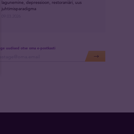
lagunemine, depressioon, restoraniäri, uus
juhtimisparadigma
09.03.2026
lige uudised otse oma e-postkasti