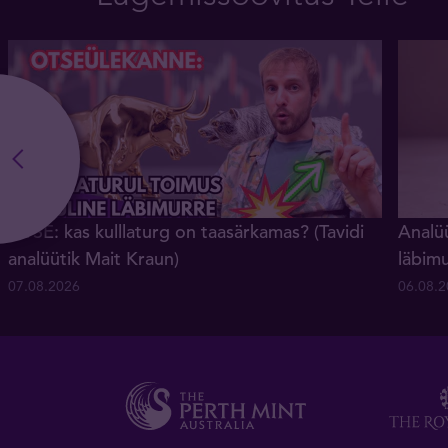
OTSE: kas kulllaturg on taasärkamas? (Tavidi
Analüü
analüütik Mait Kraun)
läbim
07.08.2026
06.08.