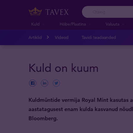
Kuld
Hõbe/Plaatina
Valuuta
Artiklid
Videod
Tavidi teadaanded
Kuld on kuum
Kuldmüntide vermija Royal Mint kasutas aa
aastatagusest enam kulda kasvanud nõudluse
Bloomberg.