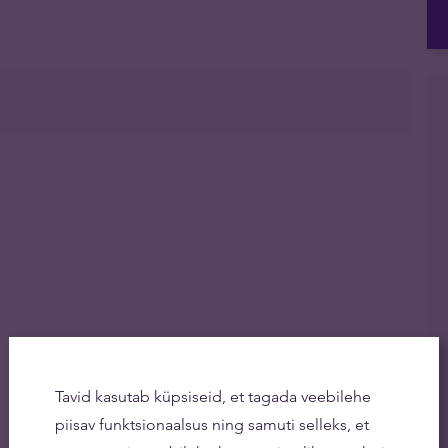
Tavid kasutab küpsiseid, et tagada veebilehe
piisav funktsionaalsus ning samuti selleks, et