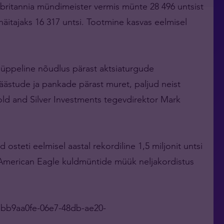
britannia mündimeister vermis münte 28 496 untsist
 näitajaks 16 317 untsi. Tootmine kasvas eelmisel
is hüppeline nõudlus pärast aktsiaturgude
ästude ja pankade pärast muret, paljud neist
old and Silver Investments tegevdirektor Mark
steti eelmisel aastal rekordiline 1,5 miljonit untsi
American Eagle kuldmüntide müük neljakordistus
=bb9aa0fe-06e7-48db-ae20-