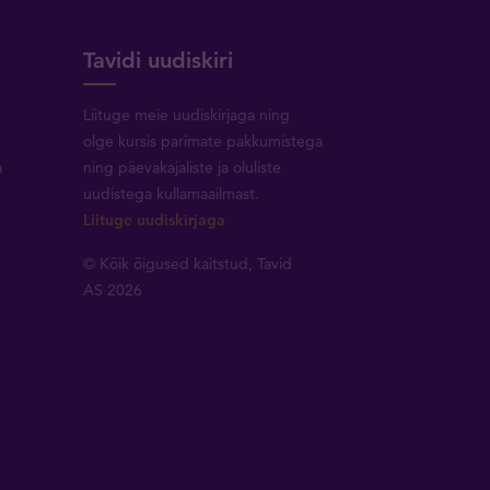
Tavidi uudiskiri
Liituge meie uudiskirjaga ning
olge kursis parimate pakkumistega
a
ning päevakajaliste ja oluliste
uudistega kullamaailmast.
Liituge uudiskirjaga
© Kõik õigused kaitstud, Tavid
AS 2026