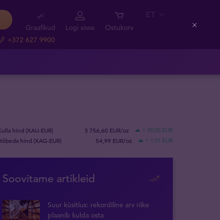
ET
Graafikud
Logi sisse
Ostukorv
Close
+372 627 9900
Kulla hind (XAU-EUR)
3 756,60 EUR/oz
+ 59,05 EUR
Hõbeda hind (XAG-EUR)
54,99 EUR/oz
+ 1,01 EUR
Soovitame artikleid
Suur küsitlus: rekordiline arv riike
plaanib kulda osta