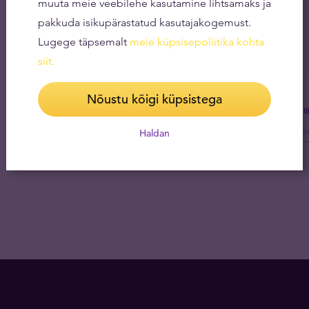
muuta meie veebilehe kasutamine lihtsamaks ja
pakkuda isikupärastatud kasutajakogemust.
Lugege täpsemalt
meie küpsisepoliitika kohta
siit
.
Nõustu kõigi küpsistega
Tel
Haldan