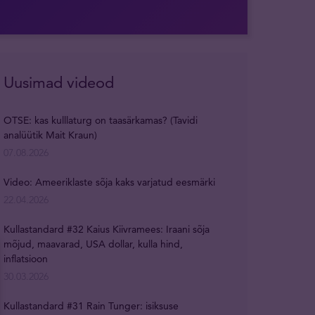
Uusimad videod
OTSE: kas kulllaturg on taasärkamas? (Tavidi
analüütik Mait Kraun)
07.08.2026
Video: Ameeriklaste sõja kaks varjatud eesmärki
22.04.2026
Kullastandard #32 Kaius Kiivramees: Iraani sõja
mõjud, maavarad, USA dollar, kulla hind,
inflatsioon
30.03.2026
Kullastandard #31 Rain Tunger: isiksuse