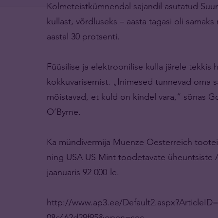
Kolmeteistkümnendal sajandil asutatud Suur
kullast, võrdluseks – aasta tagasi oli samaks
aastal 30 protsenti.
Füüsilise ja elektroonilise kulla järele tekk
kokkuvarisemist. „Inimesed tunnevad oma sä
mõistavad, et kuld on kindel vara,“ sõnas G
O’Byrne.
Ka mündivermija Muenze Oesterreich tooteid o
ning USA US Mint toodetavate üheuntsiste 
jaanuaris 92 000-le.
http://www.ap3.ee/Default2.aspx?ArticleID
08c462d29f95&open=sec