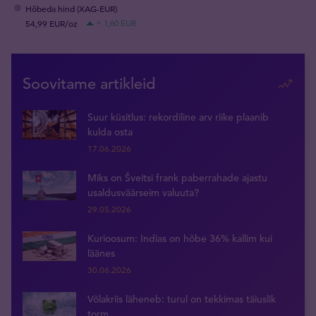
Hõbeda hind (XAG-EUR)
54,99 EUR/oz
+ 1,60 EUR
Soovitame artikleid
Suur küsitlus: rekordiline arv riike plaanib
kulda osta
17.06.2026
Miks on Šveitsi frank paberrahade ajastu
usaldusväärseim valuuta?
29.05.2026
Kurioosum: Indias on hõbe 36% kallim kui
läänes
30.06.2026
Võlakriis läheneb: turul on tekkimas täiuslik
torm