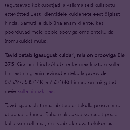
tegutsevad kokkuostjad ja välismaised kullaostu
ettevõtted Eesti klientidele kuldehete eest õiglast
hinda. Samuti leidub üha enam kliente, kes
pöörduvad meie poole sooviga oma ehtekulda
(romukulda) müüa.
Tavid ostab igasugust kulda*, mis on prooviga üle
375
. Grammi hind sõltub hetke maailmaturu kulla
hinnast ning enimlevinud ehtekulla proovide
(375/9K, 585/14K ja 750/18K) hinnad on märgitud
meie
kulla hinnakirjas
.
Tavidi spetsialist määrab teie ehtekulla proovi ning
ütleb selle hinna. Raha makstakse koheselt peale
kulla kontrollimist, mis võib olenevalt olukorrast