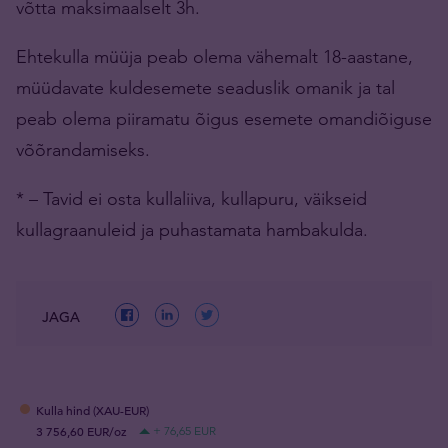
võtta maksimaalselt 3h.
Ehtekulla müüja peab olema vähemalt 18-aastane,
müüdavate kuldesemete seaduslik omanik ja tal
peab olema piiramatu õigus esemete omandiõiguse
võõrandamiseks.
* – Tavid ei osta kullaliiva, kullapuru, väikseid
kullagraanuleid ja puhastamata hambakulda.
JAGA
Kulla hind (XAU-EUR)
3 756,60 EUR/oz
+ 76,65 EUR