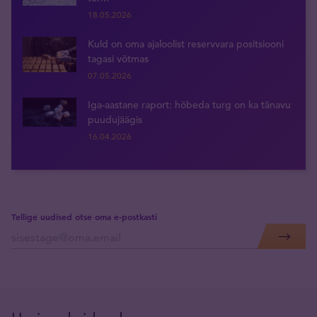
18.05.2026
Kuld on oma ajaloolist reservvara positsiooni
tagasi võtmas
07.05.2026
Iga-aastane raport: hõbeda turg on ka tänavu
puudujäägis
16.04.2026
Tellige uudised otse oma e-postkasti