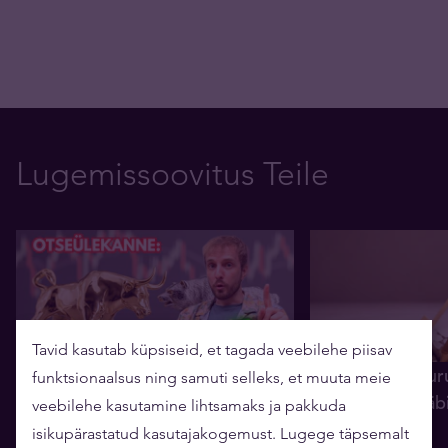
Lugemissoovitus Teile
Tavid kasutab küpsiseid, et tagada veebilehe piisav
OTSE: kas kulllaturg on
Analüüs: kullatur
funktsionaalsus ning samuti selleks, et muuta meie
taasärkamas? (Tavidi analüütik
aasta olulisim lä
veebilehe kasutamine lihtsamaks ja pakkuda
Mait Kraun)
06.08.2026
isikupärastatud kasutajakogemust. Lugege täpsemalt