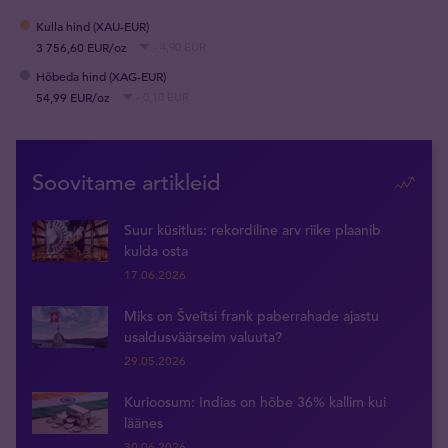
Kulla hind (XAU-EUR)
3 756,60 EUR/oz
- 4,90 EUR
Hõbeda hind (XAG-EUR)
54,99 EUR/oz
- 0,10 EUR
Soovitame artikleid
Suur küsitlus: rekordiline arv riike plaanib
kulda osta
17.06.2026
Miks on Šveitsi frank paberrahade ajastu
usaldusväärseim valuuta?
29.05.2026
Kurioosum: Indias on hõbe 36% kallim kui
läänes
30.06.2026