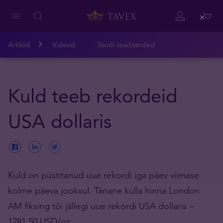
Close
Artiklid
Videod
Tavidi teadaanded
Kuld teeb rekordeid
USA dollaris
Kuld on püstitanud uue rekordi iga päev viimase
kolme päeva jooksul. Tänane kulla hinna London
AM fiksing tõi jällegi uue rekordi USA dollaris –
1281.50 USD/oz.