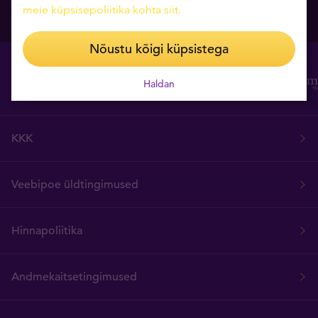
07.08.2026
meie küpsisepoliitika kohta siit
.
Nõustu kõigi küpsistega
Haldan
KKK
Veebipoe üldtingimused
Hinnapoliitika
Andmekaitsetingimused