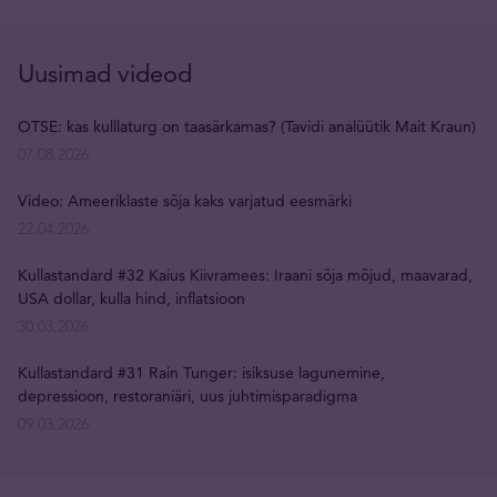
Uusimad videod
OTSE: kas kulllaturg on taasärkamas? (Tavidi analüütik Mait Kraun)
07.08.2026
Video: Ameeriklaste sõja kaks varjatud eesmärki
22.04.2026
Kullastandard #32 Kaius Kiivramees: Iraani sõja mõjud, maavarad,
USA dollar, kulla hind, inflatsioon
30.03.2026
Kullastandard #31 Rain Tunger: isiksuse lagunemine,
depressioon, restoraniäri, uus juhtimisparadigma
09.03.2026