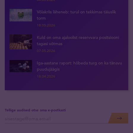
Võlakriis läheneb: turul on tekkimas täiuslik
torm
18.05.2026
Kuld on oma ajaloolist reservvara positsiooni
tagasi võtmas
07.05.2026
Iga-aastane raport: hõbeda turg on ka tänavu
puudujäägis
16.04.2026
Tellige uudised otse oma e-postkasti