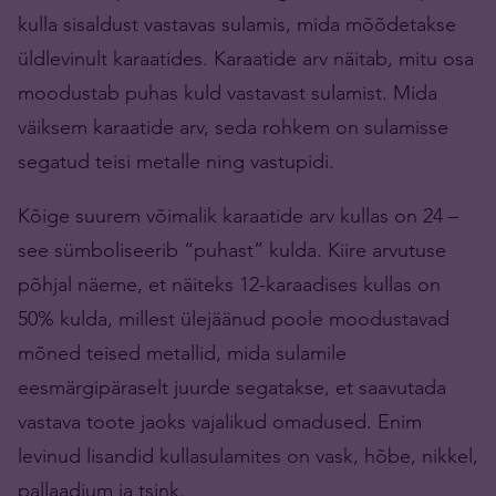
kulla sisaldust vastavas sulamis, mida mõõdetakse
üldlevinult karaatides. Karaatide arv näitab, mitu osa
moodustab puhas kuld vastavast sulamist. Mida
väiksem karaatide arv, seda rohkem on sulamisse
segatud teisi metalle ning vastupidi.
Kõige suurem võimalik karaatide arv kullas on 24 –
see sümboliseerib “puhast” kulda. Kiire arvutuse
põhjal näeme, et näiteks 12-karaadises kullas on
50% kulda, millest ülejäänud poole moodustavad
mõned teised metallid, mida sulamile
eesmärgipäraselt juurde segatakse, et saavutada
vastava toote jaoks vajalikud omadused. Enim
levinud lisandid kullasulamites on vask, hõbe, nikkel,
pallaadium ja tsink.