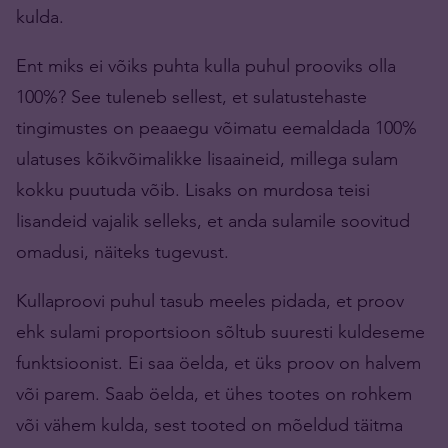
kulda.
Ent miks ei võiks puhta kulla puhul prooviks olla
100%? See tuleneb sellest, et sulatustehaste
tingimustes on peaaegu võimatu eemaldada 100%
ulatuses kõikvõimalikke lisaaineid, millega sulam
kokku puutuda võib. Lisaks on murdosa teisi
lisandeid vajalik selleks, et anda sulamile soovitud
omadusi, näiteks tugevust.
Kullaproovi puhul tasub meeles pidada, et proov
ehk sulami proportsioon sõltub suuresti kuldeseme
funktsioonist. Ei saa öelda, et üks proov on halvem
või parem. Saab öelda, et ühes tootes on rohkem
või vähem kulda, sest tooted on mõeldud täitma