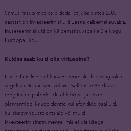
Samuti tasub meeles pidada, et juba alates 2000.
aastast on investeerimiskuld Eestis käibemaksuvaba.
Invseteerimiskuld on käibemaksuvaba ka üle kogu
Euroopa Liidu.
Kuidas saab kuld olla virtuaalne?
Lisaks füüsilisele ehk investeerimiskullale räägitakse
sageli ka virtuaalsest kullast. Selle all mõeldakse
reeglina nn paberkulda ehk börsil ja teistel
platvormidel kaubeldavate kullafondide osakuid,
kullakaevanduste aktsiaid või muid
investeerimisinstrumente, mis ei ole käega
katsutavad, vaid virtuaalsed – koodiread ja pikslid.