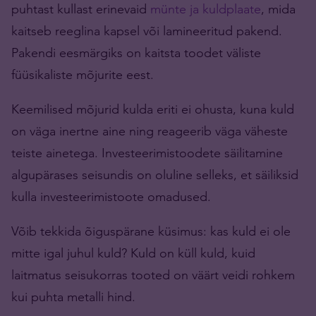
puhtast kullast erinevaid
münte ja kuldplaate
, mida
kaitseb reeglina kapsel või lamineeritud pakend.
Pakendi eesmärgiks on kaitsta toodet väliste
füüsikaliste mõjurite eest.
Keemilised mõjurid kulda eriti ei ohusta, kuna kuld
on väga inertne aine ning reageerib väga väheste
teiste ainetega. Investeerimistoodete säilitamine
algupärases seisundis on oluline selleks, et säiliksid
kulla investeerimistoote omadused.
Võib tekkida õiguspärane küsimus: kas kuld ei ole
mitte igal juhul kuld? Kuld on küll kuld, kuid
laitmatus seisukorras tooted on väärt veidi rohkem
kui puhta metalli hind.