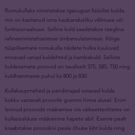
Romukullaks nimetatakse igasugust füüsilist kulda,
mis on kaotanud oma kaubandusliku välimuse või
funktsionaalsuse. Selline kuld saadetakse reeglina
rafineerimistehastesse ümbersulatamisse. Kõige
tüüpilisemate romukulla näidete hulka kuuluvad
erinevad vanad kuldehted ja hambakuld. Selliste
kuldesemete proovid on tavaliselt 375, 585, 750 ning
kuldhammaste puhul ka 800 ja 830.
Kullakaupmehed ja pandimajad ostavad kulda
kokku vastavalt proovile grammi hinna alusel. Enim
levinud proovide määramise viis väikeettevõtetes on
kullasisalduse määramine hapete abil. Eseme pealt
kraabitakse proovikivi peale õhuke kiht kulda ning