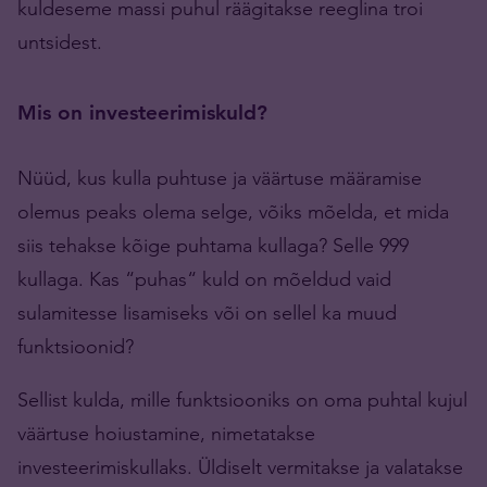
kuldeseme massi puhul räägitakse reeglina troi
untsidest.
Mis on investeerimiskuld?
Nüüd, kus kulla puhtuse ja väärtuse määramise
olemus peaks olema selge, võiks mõelda, et mida
siis tehakse kõige puhtama kullaga? Selle 999
kullaga. Kas “puhas“ kuld on mõeldud vaid
sulamitesse lisamiseks või on sellel ka muud
funktsioonid?
Sellist kulda, mille funktsiooniks on oma puhtal kujul
väärtuse hoiustamine, nimetatakse
investeerimiskullaks. Üldiselt vermitakse ja valatakse