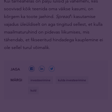
Kui tarneahelas on palju lülisid ja vahemehi, kes
soovivad kõik teenida oma väikse kasumi, on
kõrgem ka toote jaehind.
Spread
’i kasutamise
vajadus üleüldiselt on aga tingitud sellest, et kulla
maailmaturuhind on pidevas liikumises, mis
tähendab, et fikseeritud hindadega kauplemine ei
ole sellel turul võimalik.
JAGA
MÄRGI
investeerimine
kulda investeerimine
kuld