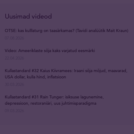
Uusimad videod
OTSE: kas kulllaturg on taasärkamas? (Tavidi analüütik Mait Kraun)
07.08.2026
Video: Ameeriklaste sõja kaks varjatud eesmärki
22.04.2026
Kullastandard #32 Kaius Kiivramees: Iraani sõja mõjud, maavarad,
USA dollar, kulla hind, inflatsioon
30.03.2026
Kullastandard #31 Rain Tunger: isiksuse lagunemine,
depressioon, restoraniäri, uus juhtimisparadigma
09.03.2026