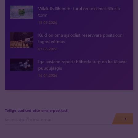
Võlakriis läheneb: turul on tekkimas täiuslik
torm
18.05.2026
Kuld on oma ajaloolist reservvara positsiooni
tagasi võtmas
07.05.2026
Iga-aastane raport: hõbeda turg on ka tänavu
puudujäägis
16.04.2026
Tellige uudised otse oma e-postkasti