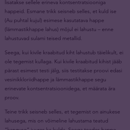
lisatakse sellele erineva kontsentratsiooniga
happeid. Esmane trikk seisneb selles, et kuld ise
(Au puhtal kujul) esimese kasutatava happe
(lämmastikhappe lahus) mõjul ei lahustu – enne
lahustuvad sulami teised metallid.
Seega, kui kivile kraabitud kiht lahustub täielikult, ei
ole tegemist kullaga. Kui kivile kraabitud kihist jääb
pärast esimest testi jälg, siis testitakse proovi edasi
vesinikkloriidhappe ja lämmastikhappe segu
erinevate kontsentratsioonidega, et määrata ära
proov.
Teine trikk seisneb selles, et tegemist on ainukese
lahusega, mis on võimeline lahustama teatud
“kanguse“ juures ka kulda. Seega teades happe