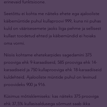
erinevaid funktsioone.
Seetõttu ei kohta me näiteks ehete ega ajalooliste
käibemüntide puhul kullaproovi 999, kuna nii puhas
kuld on väärisesemete jaoks liiga pehme ja sellisest
kullast toodetud ehted ja käibemündid ei hoiaks
oma vormi.
Niisiis kohtame ehetekarpides sagedamini 375
prooviga ehk 9-karaadiseid, 585 prooviga ehk 14-
karaadiseid ja 750 kullaprooviga ehk 18-karaadiiseid
kuldehteid. Ajalooliste müntide puhul on levinud
proovideks 900 ja 916.
Küsimus mõtisklemiseks: kas näiteks 375 prooviga
ehk 37,5% kullasisaldusega sõrmust saab ikka