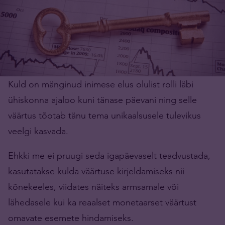
Kuld on mänginud inimese elus olulist rolli läbi
ühiskonna ajaloo kuni tänase päevani ning selle
väärtus tõotab tänu tema unikaalsusele tulevikus
veelgi kasvada.
Ehkki me ei pruugi seda igapäevaselt teadvustada,
kasutatakse kulda väärtuse kirjeldamiseks nii
kõnekeeles, viidates näiteks armsamale või
lähedasele kui ka reaalset monetaarset väärtust
omavate esemete hindamiseks.