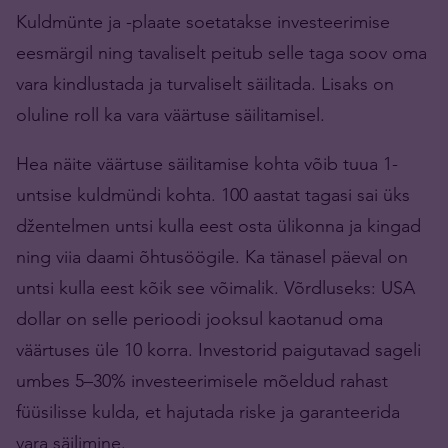
Kuldmünte ja -plaate soetatakse investeerimise
eesmärgil ning tavaliselt peitub selle taga soov oma
vara kindlustada ja turvaliselt säilitada. Lisaks on
oluline roll ka vara väärtuse säilitamisel.
Hea näite väärtuse säilitamise kohta võib tuua 1-
untsise kuldmündi kohta. 100 aastat tagasi sai üks
džentelmen untsi kulla eest osta ülikonna ja kingad
ning viia daami õhtusöögile. Ka tänasel päeval on
untsi kulla eest kõik see võimalik. Võrdluseks: USA
dollar on selle perioodi jooksul kaotanud oma
väärtuses üle 10 korra. Investorid paigutavad sageli
umbes 5–30% investeerimisele mõeldud rahast
füüsilisse kulda, et hajutada riske ja garanteerida
vara säilimine.