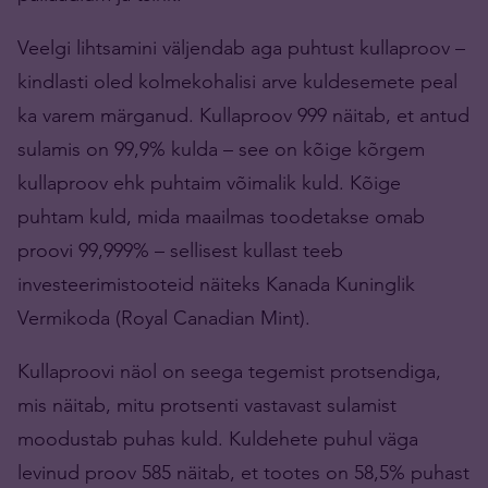
Veelgi lihtsamini väljendab aga puhtust kullaproov –
kindlasti oled kolmekohalisi arve kuldesemete peal
ka varem märganud. Kullaproov 999 näitab, et antud
sulamis on 99,9% kulda – see on kõige kõrgem
kullaproov ehk puhtaim võimalik kuld. Kõige
puhtam kuld, mida maailmas toodetakse omab
proovi 99,999% – sellisest kullast teeb
investeerimistooteid näiteks Kanada Kuninglik
Vermikoda (Royal Canadian Mint).
Kullaproovi näol on seega tegemist protsendiga,
mis näitab, mitu protsenti vastavast sulamist
moodustab puhas kuld. Kuldehete puhul väga
levinud proov 585 näitab, et tootes on 58,5% puhast