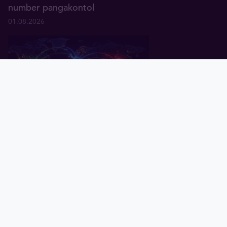
number pangakontol
01.08.2026
Pealeht
Kuld
Hõbe
Valuuta
Graafik
Uudised
Tavid ID
Küsitlus: keskpangad ootavad
rahanduses "multipolaarse"
maailma tulekut
07.07.2026