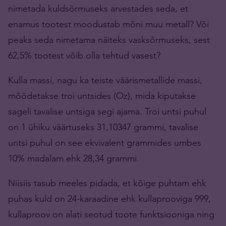
nimetada kuldsõrmuseks arvestades seda, et
enamus tootest moodustab mõni muu metall? Või
peaks seda nimetama näiteks vasksõrmuseks, sest
62,5% tootest võib olla tehtud vasest?
Kulla massi, nagu ka teiste väärismetallide massi,
mõõdetakse troi untsides (Oz), mida kiputakse
sageli tavalise untsiga segi ajama. Troi untsi puhul
on 1 ühiku väärtuseks 31,10347 grammi, tavalise
untsi puhul on see ekvivalent grammides umbes
10% madalam ehk 28,34 grammi.
Niisiis tasub meeles pidada, et kõige puhtam ehk
puhas kuld on 24-karaadine ehk kullaprooviga 999,
kullaproov on alati seotud toote funktsiooniga ning