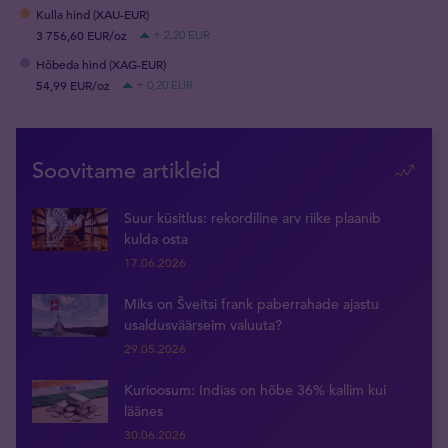
Kulla hind (XAU-EUR)
3 756,60 EUR/oz
+ 2,20 EUR
Hõbeda hind (XAG-EUR)
54,99 EUR/oz
+ 0,20 EUR
Soovitame artikleid
Suur küsitlus: rekordiline arv riike plaanib
kulda osta
17.06.2026
Miks on Šveitsi frank paberrahade ajastu
usaldusväärseim valuuta?
29.05.2026
Kurioosum: Indias on hõbe 36% kallim kui
läänes
30.06.2026