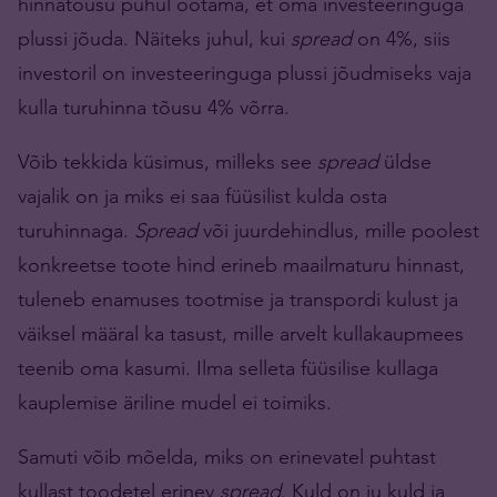
hinnatõusu puhul ootama, et oma investeeringuga
plussi jõuda. Näiteks juhul, kui
spread
on 4%, siis
investoril on investeeringuga plussi jõudmiseks vaja
kulla turuhinna tõusu 4% võrra.
Võib tekkida küsimus, milleks see
spread
üldse
vajalik on ja miks ei saa füüsilist kulda osta
turuhinnaga.
Spread
või juurdehindlus, mille poolest
konkreetse toote hind erineb maailmaturu hinnast,
tuleneb enamuses tootmise ja transpordi kulust ja
väiksel määral ka tasust, mille arvelt kullakaupmees
teenib oma kasumi. Ilma selleta füüsilise kullaga
kauplemise äriline mudel ei toimiks.
Samuti võib mõelda, miks on erinevatel puhtast
kullast toodetel erinev
spread
. Kuld on ju kuld ja