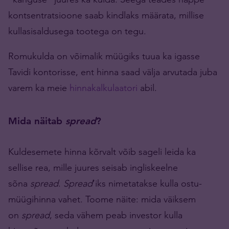
kontsentratsioone saab kindlaks määrata, millise
kullasisaldusega tootega on tegu.
Romukulda on võimalik müügiks tuua ka igasse
Tavidi kontorisse, ent hinna saad välja arvutada juba
varem ka meie
hinnakalkulaatori
abil.
Mida näitab
spread
?
Kuldesemete hinna kõrvalt võib sageli leida ka
sellise rea, mille juures seisab ingliskeelne
sõna
spread
.
Spread
’iks nimetatakse kulla ostu-
müügihinna vahet. Toome näite: mida väiksem
on
spread
, seda vähem peab investor kulla