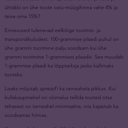
ühtäkki on ühe toote ostu-müügihinna vahe 4% ja
teise oma 15%?
Erinevused tulenevad eelkõige tootmis- ja
transpordikuludest. 100-grammise plaadi puhul on
ühe grammi tootmine palju soodsam kui ühe
grammi tootmine 1-grammises plaadis. See muudab
1-grammise plaadi ka lõpptarbija jaoks kallimaks
tooteks.
Lisaks mõjutab
spread
’i ka tarneahela pikkus. Kui
kullakaupmehel on võimalus tellida tooted otse
tehasest on tarneahel minimaalne, mis kajastub ka
soodsamas hinnas.