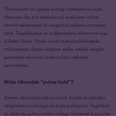
Tõenäoliselt on igaüks kunagi mõtisklenud kulla
olemuse üle, ent takerdunud sealjuures mõne
termini tähenduse või segadust tekitava protsessi
taha. Tegelikkuses on kullamaailma mõistmine aga
küllaltki lihtne. Piisab ainult teatud põhitõdede
mõistmisest. Niisiis räägime selles artiklis selgeks
peamised terminid, mida kullast rääkides
kasutatakse.
Mida tähendab “puhas kuld”?
Ilmselt oled korduvalt kuulnud, kuidas aruteludes
räägitakse muuhulgas ka kulla puhtusest. Tegelikult
ei tähenda puhtus mitte midagi rohkemat kui puhta