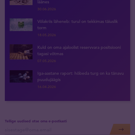
läänes
30.06.2026
Võlakriis läheneb: turul on tekkimas täiuslik
torm
18.05.2026
Kuld on oma ajaloolist reservvara positsiooni
tagasi võtmas
07.05.2026
Iga-aastane raport: hõbeda turg on ka tänavu
puudujäägis
16.04.2026
Tellige uudised otse oma e-postkasti