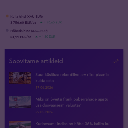
Kulla hind (XAU-EUR)
3 756,60 EUR/oz
+ 76,65 EUR
Hõbeda hind (XAG-EUR)
54,99 EUR/oz
+ 1,60 EUR
Soovitame artikleid
Suur küsitlus: rekordiline arv riike plaanib
kulda osta
17.06.2026
Miks on Šveitsi frank paberrahade ajastu
usaldusväärseim valuuta?
29.05.2026
Kurioosum: Indias on hõbe 36% kallim kui