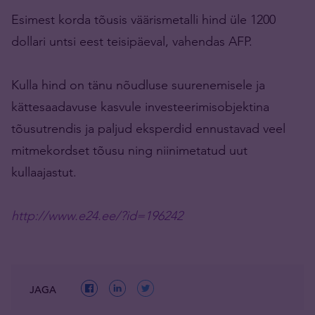
Esimest korda tõusis väärismetalli hind üle 1200
dollari untsi eest teisipäeval, vahendas AFP.
Kulla hind on tänu nõudluse suurenemisele ja
kättesaadavuse kasvule investeerimisobjektina
tõusutrendis ja paljud eksperdid ennustavad veel
mitmekordset tõusu ning niinimetatud uut
kullaajastut.
http://www.e24.ee/?id=196242
JAGA