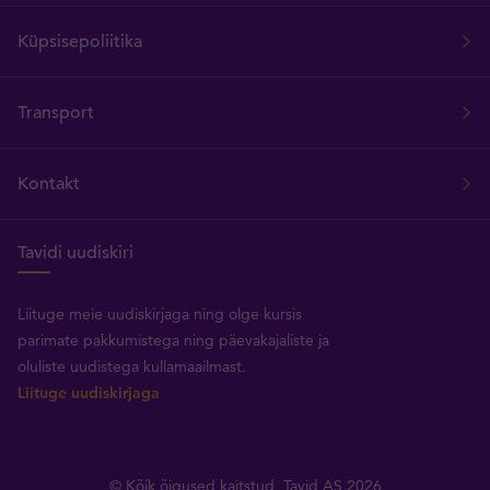
Küpsisepoliitika
Transport
Kontakt
Tavidi uudiskiri
Liituge meie uudiskirjaga ning olge kursis
parimate pakkumistega ning päevakajaliste ja
oluliste uudistega kullamaailmast.
Liituge uudiskirjaga
© Kõik õigused kaitstud, Tavid AS 2026