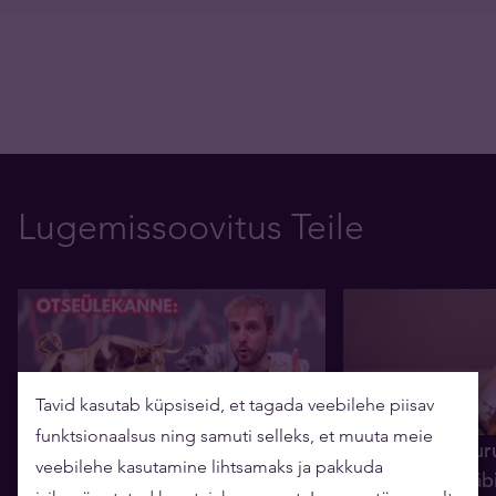
Lugemissoovitus Teile
Tavid kasutab küpsiseid, et tagada veebilehe piisav
funktsionaalsus ning samuti selleks, et muuta meie
OTSE: kas kulllaturg on
Analüüs: kullatur
veebilehe kasutamine lihtsamaks ja pakkuda
taasärkamas? (Tavidi analüütik
aasta olulisim lä