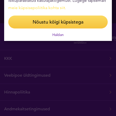
isikupärastatud kasutajakogemust. Lugege täpsemalt
Mait Kraun)
06.08.2026
meie küpsisepoliitika kohta siit
.
07.08.2026
Nõustu kõigi küpsistega
Haldan
KKK
Veebipoe üldtingimused
Hinnapoliitika
Andmekaitsetingimused