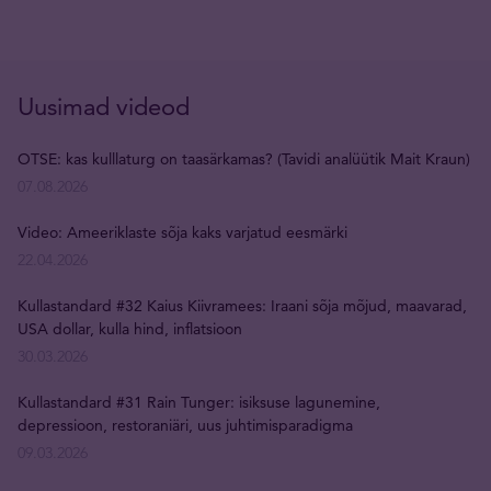
Uusimad videod
OTSE: kas kulllaturg on taasärkamas? (Tavidi analüütik Mait Kraun)
07.08.2026
Video: Ameeriklaste sõja kaks varjatud eesmärki
22.04.2026
Kullastandard #32 Kaius Kiivramees: Iraani sõja mõjud, maavarad,
USA dollar, kulla hind, inflatsioon
30.03.2026
Kullastandard #31 Rain Tunger: isiksuse lagunemine,
depressioon, restoraniäri, uus juhtimisparadigma
09.03.2026