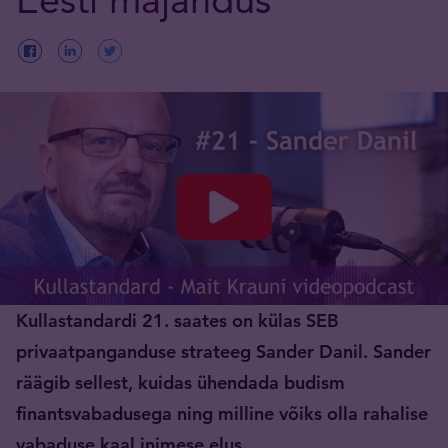
Kullastandardi 21. saates on külas SEB
privaatpanganduse strateeg Sander Danil. Sander
räägib sellest, kuidas ühendada budism
finantsvabadusega ning milline võiks olla rahalise
vabaduse kaal inimese elus
.