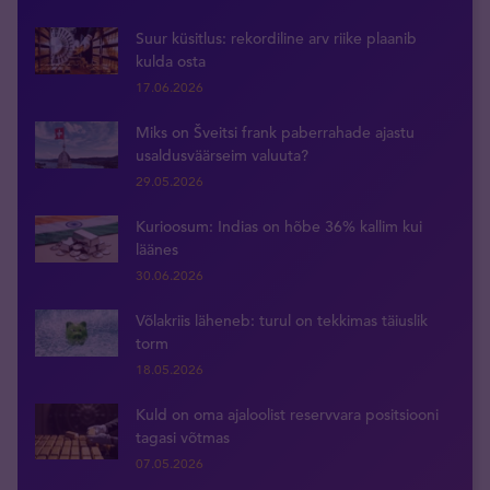
Suur küsitlus: rekordiline arv riike plaanib
kulda osta
17.06.2026
Miks on Šveitsi frank paberrahade ajastu
usaldusväärseim valuuta?
29.05.2026
Kurioosum: Indias on hõbe 36% kallim kui
läänes
30.06.2026
Võlakriis läheneb: turul on tekkimas täiuslik
torm
18.05.2026
Kuld on oma ajaloolist reservvara positsiooni
tagasi võtmas
07.05.2026