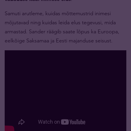
Samuti arutleme, kuidas mõttemustrid inimesi
mõjutavad ning kuidas leida elus tegevusi, mida
armastad. Sander räägib saate lõpus ka Euroopa,
eelkõige Saksamaa ja Eesti majanduse seisust.