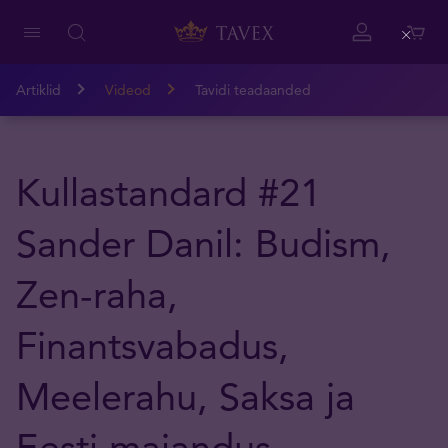
Close
Artiklid
Videod
Tavidi teadaanded
Kullastandard #21
Sander Danil: Budism,
Zen-raha,
Finantsvabadus,
Meelerahu, Saksa ja
Eesti majandus