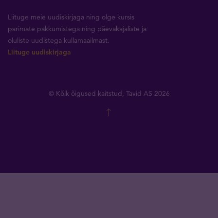
Liituge meie uudiskirjaga ning olge kursis
parimate pakkumistega ning päevakajaliste ja
oluliste uudistega kullamaailmast.
Liituge uudiskirjaga
© Kõik õigused kaitstud, Tavid AS 2026