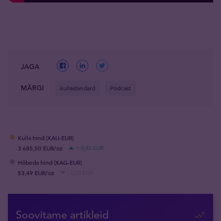
JAGA
MÄRGI
kullastandard
Podcast
Kulla hind (XAU-EUR)
3 685,50 EUR/oz
+ 8,45 EUR
Hõbeda hind (XAG-EUR)
53,49 EUR/oz
- 0,23 EUR
Soovitame artikleid