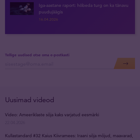
Iga-aastane raport: hõbeda turg on ka tänavu
puudujäägis
16.04.2026
Tellige uudised otse oma e-postkasti
Uusimad videod
Video: Ameeriklaste sõja kaks varjatud eesmärki
22.04.2026
Kullastandard #32 Kaius Kiivramees: Iraani sõja mõjud, maavarad,