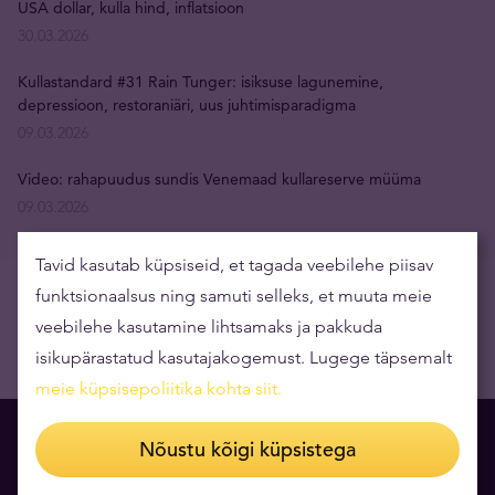
USA dollar, kulla hind, inflatsioon
30.03.2026
Kullastandard #31 Rain Tunger: isiksuse lagunemine,
depressioon, restoraniäri, uus juhtimisparadigma
09.03.2026
Video: rahapuudus sundis Venemaad kullareserve müüma
09.03.2026
Tavid kasutab küpsiseid, et tagada veebilehe piisav
funktsionaalsus ning samuti selleks, et muuta meie
veebilehe kasutamine lihtsamaks ja pakkuda
isikupärastatud kasutajakogemust. Lugege täpsemalt
meie küpsisepoliitika kohta siit
.
Nõustu kõigi küpsistega
Lugemissoovitus Teile