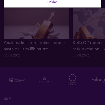
Haldan
Analüüs: kullaturul toimus poole
Kulla Q2 raport: 
aasta olulisim läbimurre
raskuskese on lii
06.08.2026
03.08.2026
KKK