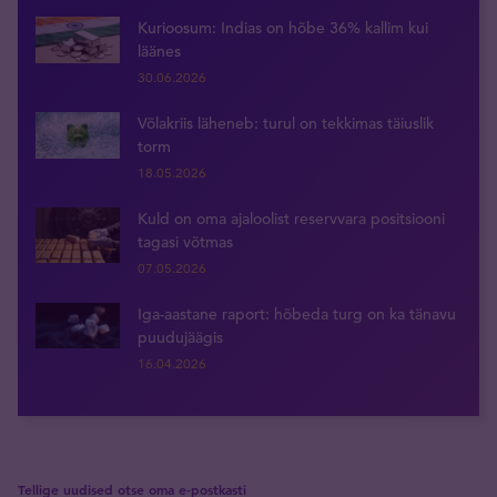
Kurioosum: Indias on hõbe 36% kallim kui
läänes
30.06.2026
Võlakriis läheneb: turul on tekkimas täiuslik
torm
18.05.2026
Kuld on oma ajaloolist reservvara positsiooni
tagasi võtmas
07.05.2026
Iga-aastane raport: hõbeda turg on ka tänavu
puudujäägis
16.04.2026
Tellige uudised otse oma e-postkasti