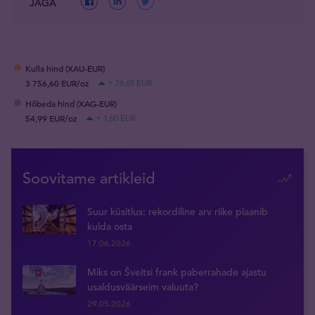
JAGA
Kulla hind (XAU-EUR)
3 756,60 EUR/oz
+ 76,65 EUR
Hõbeda hind (XAG-EUR)
54,99 EUR/oz
+ 1,60 EUR
Soovitame artikleid
Suur küsitlus: rekordiline arv riike plaanib
kulda osta
17.06.2026
Miks on Šveitsi frank paberrahade ajastu
usaldusväärseim valuuta?
29.05.2026