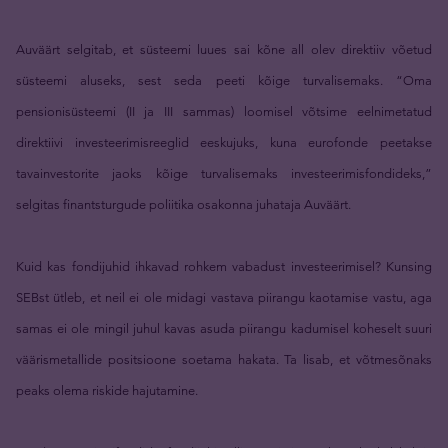
Auväärt selgitab, et süsteemi luues sai kõne all olev direktiiv võetud
süsteemi aluseks, sest seda peeti kõige turvalisemaks. “Oma
pensionisüsteemi (II ja III sammas) loomisel võtsime eelnimetatud
direktiivi investeerimisreeglid eeskujuks, kuna eurofonde peetakse
tavainvestorite jaoks kõige turvalisemaks investeerimisfondideks,”
selgitas finantsturgude poliitika osakonna juhataja Auväärt.
Kuid kas fondijuhid ihkavad rohkem vabadust investeerimisel? Kunsing
SEBst ütleb, et neil ei ole midagi vastava piirangu kaotamise vastu, aga
samas ei ole mingil juhul kavas asuda piirangu kadumisel koheselt suuri
väärismetallide positsioone soetama hakata. Ta lisab, et võtmesõnaks
peaks olema riskide hajutamine.