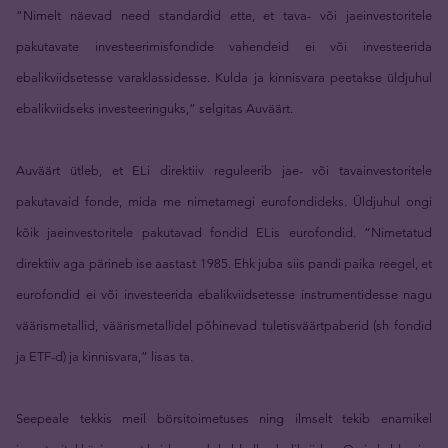
“Nimelt näevad need standardid ette, et tava- või jaeinvestoritele
pakutavate investeerimisfondide vahendeid ei või investeerida
ebalikviidsetesse varaklassidesse. Kulda ja kinnisvara peetakse üldjuhul
ebalikviidseks investeeringuks,” selgitas Auväärt.
Auväärt ütleb, et ELi direktiiv reguleerib jae- või tavainvestoritele
pakutavaid fonde, mida me nimetamegi eurofondideks. Üldjuhul ongi
kõik jaeinvestoritele pakutavad fondid ELis eurofondid. “Nimetatud
direktiiv aga pärineb ise aastast 1985. Ehk juba siis pandi paika reegel, et
eurofondid ei või investeerida ebalikviidsetesse instrumentidesse nagu
väärismetallid, väärismetallidel põhinevad tuletisväärtpaberid (sh fondid
ja ETF-d) ja kinnisvara,” lisas ta.
Seepeale tekkis meil börsitoimetuses ning ilmselt tekib enamikel