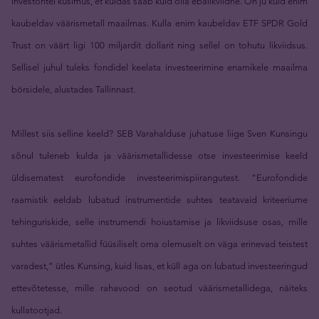
investoritel küsimus, et kuidas saab kuld olla ebalikviidne. On ju kuld enim
kaubeldav väärismetall maailmas. Kulla enim kaubeldav ETF SPDR Gold
Trust on väärt ligi 100 miljardit dollarit ning sellel on tohutu likviidsus.
Sellisel juhul tuleks fondidel keelata investeerimine enamikele maailma
börsidele, alustades Tallinnast.
Millest siis selline keeld? SEB Varahalduse juhatuse liige Sven Kunsingu
sõnul tuleneb kulda ja väärismetallidesse otse investeerimise keeld
üldisematest eurofondide investeerimispiirangutest. “Eurofondide
raamistik eeldab lubatud instrumentide suhtes teatavaid kriteeriume
tehinguriskide, selle instrumendi hoiustamise ja likviidsuse osas, mille
suhtes väärismetallid füüsiliselt oma olemuselt on väga erinevad teistest
varadest,” ütles Kunsing, kuid lisas, et küll aga on lubatud investeeringud
ettevõtetesse, mille rahavood on seotud väärismetallidega, näiteks
kullatootjad.