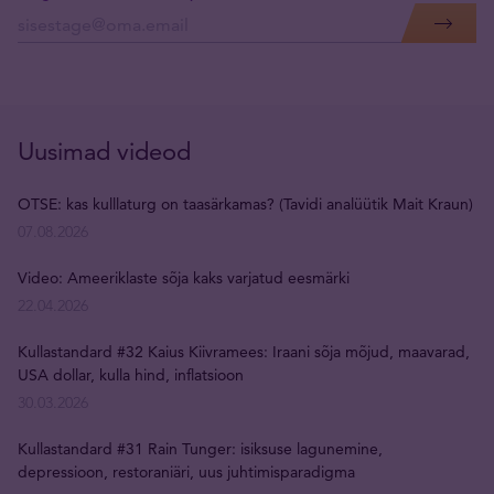
Uusimad videod
OTSE: kas kulllaturg on taasärkamas? (Tavidi analüütik Mait Kraun)
07.08.2026
Video: Ameeriklaste sõja kaks varjatud eesmärki
22.04.2026
Kullastandard #32 Kaius Kiivramees: Iraani sõja mõjud, maavarad,
USA dollar, kulla hind, inflatsioon
30.03.2026
Kullastandard #31 Rain Tunger: isiksuse lagunemine,
depressioon, restoraniäri, uus juhtimisparadigma