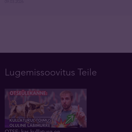
09.03.2026
Lugemissoovitus Teile
OTSE: kas kulllaturg on