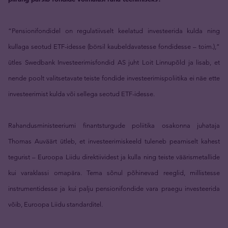
“Pensionifondidel on regulatiivselt keelatud investeerida kulda ning
kullaga seotud ETF-idesse (börsil kaubeldavatesse fondidesse – toim.),”
ütles Swedbank Investeerimisfondid AS juht Loit Linnupõld ja lisab, et
nende poolt valitsetavate teiste fondide investeerimispoliitika ei näe ette
investeerimist kulda või sellega seotud ETF-idesse.
Rahandusministeeriumi finantsturgude poliitika osakonna juhataja
Thomas Auväärt ütleb, et investeerimiskeeld tuleneb peamiselt kahest
tegurist – Euroopa Liidu direktiividest ja kulla ning teiste väärismetallide
kui varaklassi omapära. Tema sõnul põhinevad reeglid, millistesse
instrumentidesse ja kui palju pensionifondide vara praegu investeerida
võib, Euroopa Liidu standarditel.