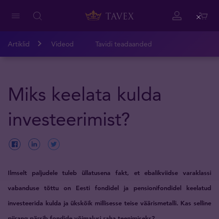
Close
Artiklid
Videod
Tavidi teadaanded
Miks keelata kulda
investeerimist?
Ilmselt paljudele tuleb üllatusena fakt, et ebalikviidse varaklassi
vabanduse tõttu on Eesti fondidel ja pensionifondidel keelatud
investeerida kulda ja ükskõik millisesse teise väärismetalli. Kas selline
piirang pärsib fondide võimalusi raha teenimiseks?