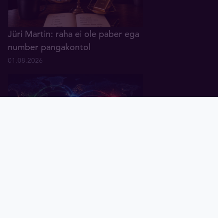
Jüri Martin: raha ei ole paber ega
number pangakontol
01.08.2026
Pealeht
Kuld
Hõbe
Valuuta
Graafik
Uudised
Tavid ID
Küsitlus: keskpangad ootavad
rahanduses "multipolaarse"
maailma tulekut
07.07.2026