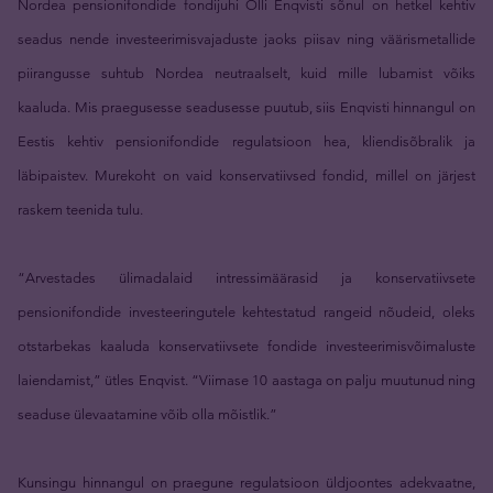
Nordea pensionifondide fondijuhi Olli Enqvisti sõnul on hetkel kehtiv
seadus nende investeerimisvajaduste jaoks piisav ning väärismetallide
piirangusse suhtub Nordea neutraalselt, kuid mille lubamist võiks
kaaluda. Mis praegusesse seadusesse puutub, siis Enqvisti hinnangul on
Eestis kehtiv pensionifondide regulatsioon hea, kliendisõbralik ja
läbipaistev. Murekoht on vaid konservatiivsed fondid, millel on järjest
raskem teenida tulu.
“Arvestades ülimadalaid intressimäärasid ja konservatiivsete
pensionifondide investeeringutele kehtestatud rangeid nõudeid, oleks
otstarbekas kaaluda konservatiivsete fondide investeerimisvõimaluste
laiendamist,” ütles Enqvist. “Viimase 10 aastaga on palju muutunud ning
seaduse ülevaatamine võib olla mõistlik.”
Kunsingu hinnangul on praegune regulatsioon üldjoontes adekvaatne,