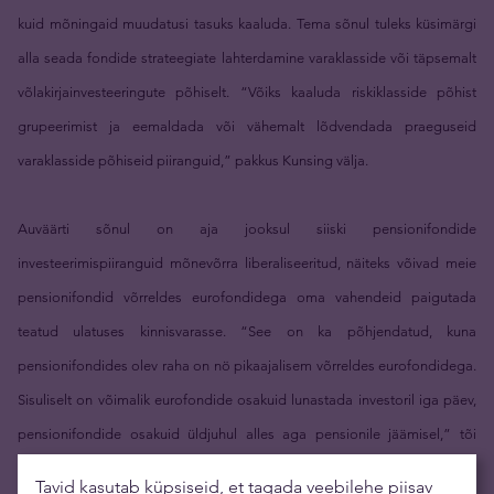
kuid mõningaid muudatusi tasuks kaaluda. Tema sõnul tuleks küsimärgi
alla seada fondide strateegiate lahterdamine varaklasside või täpsemalt
võlakirjainvesteeringute põhiselt. “Võiks kaaluda riskiklasside põhist
grupeerimist ja eemaldada või vähemalt lõdvendada praeguseid
varaklasside põhiseid piiranguid,” pakkus Kunsing välja.
Auväärti sõnul on aja jooksul siiski pensionifondide
investeerimispiiranguid mõnevõrra liberaliseeritud, näiteks võivad meie
pensionifondid võrreldes eurofondidega oma vahendeid paigutada
teatud ulatuses kinnisvarasse. “See on ka põhjendatud, kuna
pensionifondides olev raha on nö pikaajalisem võrreldes eurofondidega.
Sisuliselt on võimalik eurofondide osakuid lunastada investoril iga päev,
pensionifondide osakuid üldjuhul alles aga pensionile jäämisel,” tõi
Auväärt Eesti süsteemi eripära välja.
Tavid kasutab küpsiseid, et tagada veebilehe piisav