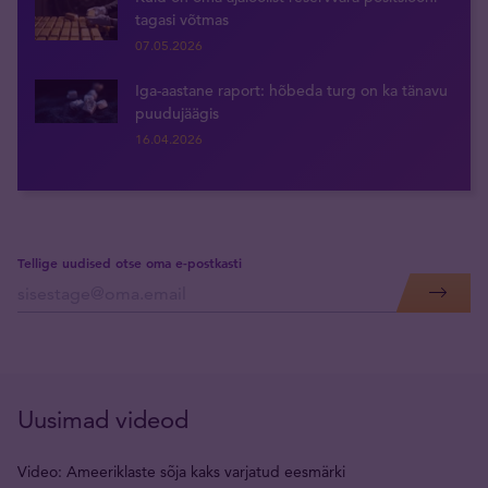
tagasi võtmas
07.05.2026
Iga-aastane raport: hõbeda turg on ka tänavu
puudujäägis
16.04.2026
Tellige uudised otse oma e-postkasti
Uusimad videod
Video: Ameeriklaste sõja kaks varjatud eesmärki