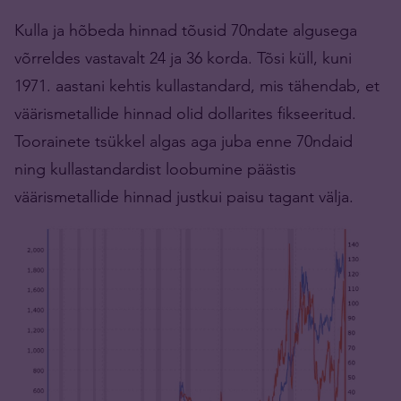
Kulla ja hõbeda hinnad tõusid 70ndate algusega
võrreldes vastavalt 24 ja 36 korda. Tõsi küll, kuni
1971. aastani kehtis kullastandard, mis tähendab, et
väärismetallide hinnad olid dollarites fikseeritud.
Toorainete tsükkel algas aga juba enne 70ndaid
ning kullastandardist loobumine päästis
väärismetallide hinnad justkui paisu tagant välja.