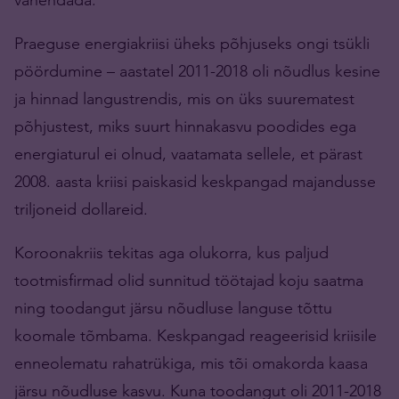
Praeguse energiakriisi üheks põhjuseks ongi tsükli
pöördumine – aastatel 2011-2018 oli nõudlus kesine
ja hinnad langustrendis, mis on üks suurematest
põhjustest, miks suurt hinnakasvu poodides ega
energiaturul ei olnud, vaatamata sellele, et pärast
2008. aasta kriisi paiskasid keskpangad majandusse
triljoneid dollareid.
Koroonakriis tekitas aga olukorra, kus paljud
tootmisfirmad olid sunnitud töötajad koju saatma
ning toodangut järsu nõudluse languse tõttu
koomale tõmbama. Keskpangad reageerisid kriisile
enneolematu rahatrükiga, mis tõi omakorda kaasa
järsu nõudluse kasvu. Kuna toodangut oli 2011-2018