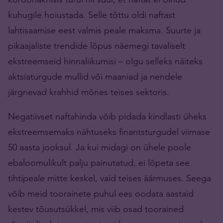
kuhugile hoiustada. Selle tõttu oldi naftast
lahtisaamise eest valmis peale maksma. Suurte ja
pikaajaliste trendide lõpus näemegi tavaliselt
ekstreemseid hinnaliikumisi – olgu selleks näiteks
aktsiaturgude mullid või maaniad ja nendele
järgnevad krahhid mõnes teises sektoris.
Negatiivset naftahinda võib pidada kindlasti üheks
ekstreemsemaks nähtuseks finantsturgudel viimase
50 aasta jooksul. Ja kui midagi on ühele poole
ebaloomulikult palju painutatud, ei lõpeta see
tihtipeale mitte keskel, vaid teises äärmuses. Seega
võib meid toorainete puhul ees oodata aastaid
kestev tõusutsükkel, mis viib osad toorained