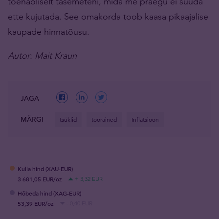
tõenäoliselt tasemeteni, mida me praegu ei suuda
ette kujutada. See omakorda toob kaasa pikaajalise
kaupade hinnatõusu.
Autor: Mait Kraun
JAGA
MÄRGI
tsüklid
toorained
Inflatsioon
Kulla hind (XAU-EUR)
3 681,05 EUR/oz
+ 3,32 EUR
Hõbeda hind (XAG-EUR)
53,39 EUR/oz
- 0,40 EUR