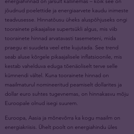
energiahinnad on järsult kallinemas – kõik see on
jõudnud poelettide ja energiaarvete kaudu inimeste
teadvusesse. Hinnatõusu üheks aluspõhjuseks ongi
toorainete pikaajalise supertsükli algus, mis viib
toorainete hinnad arvatavasti tasemeteni, mida
praegu ei suudeta veel ette kujutada. See trend
seab aluse kõrgele pikaajalisele inflatsioonile, mis
kestab vahelduva eduga tõenäoliselt terve selle
kümnendi vältel. Kuna toorainete hinnad on
maailmaturul nomineeritud peamiselt dollarites ja
dollar euro suhtes tugevnemas, on hinnakasvu mõju
Euroopale olnud isegi suurem.
Euroopa, Aasia ja mõnevõrra ka kogu maailm on
energiakriisis. Ühelt poolt on energiahindu üles