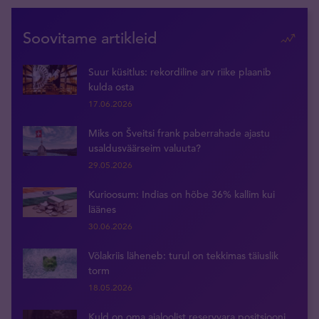
Soovitame artikleid
Suur küsitlus: rekordiline arv riike plaanib
kulda osta
17.06.2026
Miks on Šveitsi frank paberrahade ajastu
usaldusväärseim valuuta?
29.05.2026
Kurioosum: Indias on hõbe 36% kallim kui
läänes
30.06.2026
Võlakriis läheneb: turul on tekkimas täiuslik
torm
18.05.2026
Kuld on oma ajaloolist reservvara positsiooni