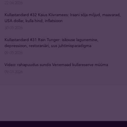
22.04.2026
Kullastandard #32 Kaius Kiivramees: Iraani sõja mõjud, maavarad,
USA dollar, kulla hind, inflatsioon
30.03.2026
Kullastandard #31 Rain Tunger: isiksuse lagunemine,
depressioon, restoraniäri, uus juhtimisparadigma
09.03.2026
Video: rahapuudus sundis Venemaad kullareserve müüma
09.03.2026