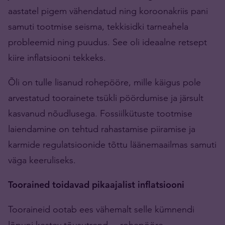
aastatel pigem vähendatud ning koroonakriis pani
samuti tootmise seisma, tekkisidki tarneahela
probleemid ning puudus. See oli ideaalne retsept
kiire inflatsiooni tekkeks.
Õli on tulle lisanud rohepööre, mille käigus pole
arvestatud toorainete tsükli pöördumise ja järsult
kasvanud nõudlusega. Fossiilkütuste tootmise
laiendamine on tehtud rahastamise piiramise ja
karmide regulatsioonide tõttu läänemaailmas samuti
väga keeruliseks.
Toorained toidavad pikaajalist inflatsiooni
Tooraineid ootab ees vähemalt selle kümnendi
lõpuni kestev tõusutrend – rohepööre,