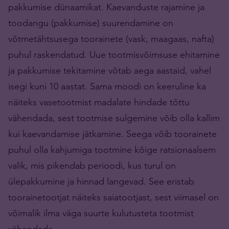
pakkumise dünaamikat. Kaevanduste rajamine ja
toodangu (pakkumise) suurendamine on
võtmetähtsusega toorainete (vask, maagaas, nafta)
puhul raskendatud. Uue tootmisvõimsuse ehitamine
ja pakkumise tekitamine võtab aega aastaid, vahel
isegi kuni 10 aastat. Sama moodi on keeruline ka
näiteks vasetootmist madalate hindade tõttu
vähendada, sest tootmise sulgemine võib olla kallim
kui kaevandamise jätkamine. Seega võib toorainete
puhul olla kahjumiga tootmine kõige ratsionaalsem
valik, mis pikendab perioodi, kus turul on
ülepakkumine ja hinnad langevad. See eristab
toorainetootjat näiteks saiatootjast, sest viimasel on
võimalik ilma väga suurte kulutusteta tootmist
vähendada.