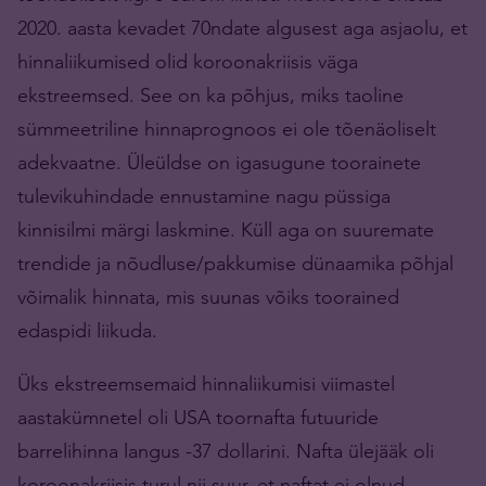
2020. aasta kevadet 70ndate algusest aga asjaolu, et
hinnaliikumised olid koroonakriisis väga
ekstreemsed. See on ka põhjus, miks taoline
sümmeetriline hinnaprognoos ei ole tõenäoliselt
adekvaatne. Üleüldse on igasugune toorainete
tulevikuhindade ennustamine nagu püssiga
kinnisilmi märgi laskmine. Küll aga on suuremate
trendide ja nõudluse/pakkumise dünaamika põhjal
võimalik hinnata, mis suunas võiks toorained
edaspidi liikuda.
Üks ekstreemsemaid hinnaliikumisi viimastel
aastakümnetel oli USA toornafta futuuride
barrelihinna langus -37 dollarini. Nafta ülejääk oli
koroonakriisis turul nii suur, et naftat ei olnud