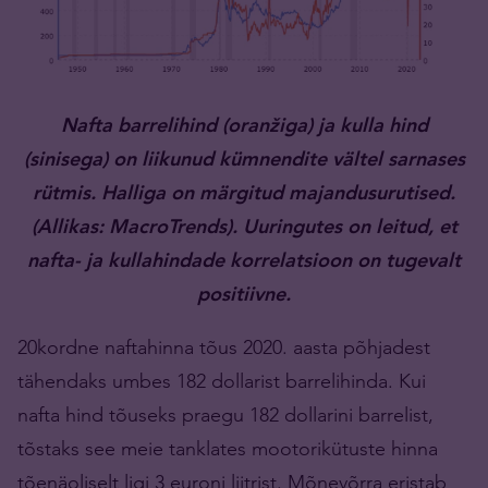
Nafta barrelihind (oranžiga) ja kulla hind
(sinisega) on liikunud kümnendite vältel sarnases
rütmis. Halliga on märgitud majandusurutised.
(Allikas: MacroTrends). Uuringutes on leitud, et
nafta- ja kullahindade korrelatsioon on tugevalt
positiivne.
20kordne naftahinna tõus 2020. aasta põhjadest
tähendaks umbes 182 dollarist barrelihinda. Kui
nafta hind tõuseks praegu 182 dollarini barrelist,
tõstaks see meie tanklates mootorikütuste hinna
tõenäoliselt ligi 3 euroni liitrist. Mõnevõrra eristab