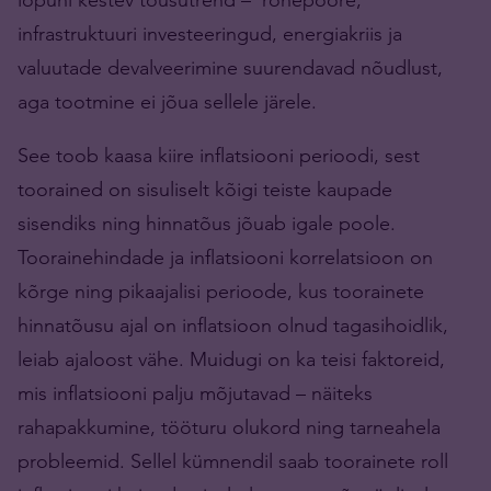
infrastruktuuri investeeringud, energiakriis ja
valuutade devalveerimine suurendavad nõudlust,
aga tootmine ei jõua sellele järele.
See toob kaasa kiire inflatsiooni perioodi, sest
toorained on sisuliselt kõigi teiste kaupade
sisendiks ning hinnatõus jõuab igale poole.
Toorainehindade ja inflatsiooni korrelatsioon on
kõrge ning pikaajalisi perioode, kus toorainete
hinnatõusu ajal on inflatsioon olnud tagasihoidlik,
leiab ajaloost vähe. Muidugi on ka teisi faktoreid,
mis inflatsiooni palju mõjutavad – näiteks
rahapakkumine, tööturu olukord ning tarneahela
probleemid. Sellel kümnendil saab toorainete roll