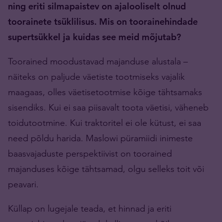
ning eriti silmapaistev on ajalooliselt olnud
toorainete tsüklilisus. Mis on toorainehindade
supertsükkel ja kuidas see meid mõjutab?
Toorained moodustavad majanduse alustala –
näiteks on paljude väetiste tootmiseks vajalik
maagaas, olles väetisetootmise kõige tähtsamaks
sisendiks. Kui ei saa piisavalt toota väetisi, väheneb
toidutootmine. Kui traktoritel ei ole kütust, ei saa
need põldu harida. Maslowi püramiidi inimeste
baasvajaduste perspektiivist on toorained
majanduses kõige tähtsamad, olgu selleks toit või
peavari.
Küllap on lugejale teada, et hinnad ja eriti