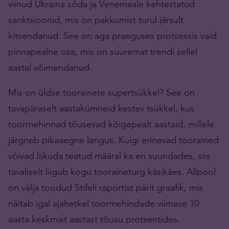
viinud Ukraina sõda ja Venemaale kehtestatud
sanktsioonid, mis on pakkumist turul järsult
kitsendanud. See on aga praeguses protsessis vaid
pinnapealne osa, mis on suuremat trendi sellel
aastal võimendanud.
Mis on üldse toorainete supertsükkel? See on
tavapäraselt aastakümneid kestev tsükkel, kus
toormehinnad tõusevad kõigepealt aastaid, millele
järgneb pikaaegne langus. Kuigi erinevad toorained
võivad liikuda teatud määral ka eri suundades, siis
tavaliselt liigub kogu tooraineturg käsikäes. Allpool
on välja toodud Stifeli raportist pärit graafik, mis
näitab igal ajahetkel toormehindade viimase 10
aasta keskmist aastast tõusu protsentides.