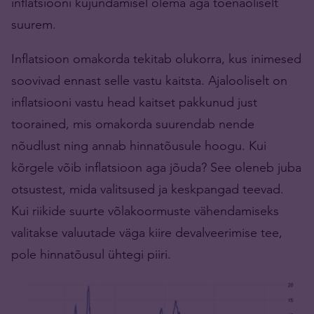
inflatsiooni kujundamisel olema aga tõenäoliselt
suurem.
Inflatsioon omakorda tekitab olukorra, kus inimesed
soovivad ennast selle vastu kaitsta. Ajalooliselt on
inflatsiooni vastu head kaitset pakkunud just
toorained, mis omakorda suurendab nende
nõudlust ning annab hinnatõusule hoogu. Kui
kõrgele võib inflatsioon aga jõuda? See oleneb juba
otsustest, mida valitsused ja keskpangad teevad.
Kui riikide suurte võlakoormuste vähendamiseks
valitakse valuutade väga kiire devalveerimise tee,
pole hinnatõusul ühtegi piiri.