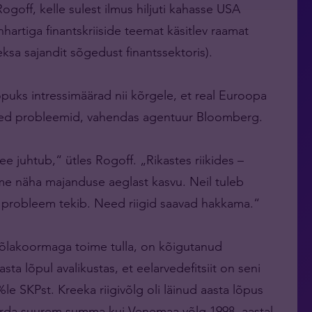
ogoff, kelle sulest ilmus hiljuti kahasse USA
hartiga finantskriiside teemat käsitlev raamat
sa sajandit sõgedust finantssektoris).
puks intressimäärad nii kõrgele, et real Euroopa
uured probleemid, vahendas agentuur Bloomberg.
 juhtub,“ ütles Rogoff. „Rikastes riikides –
me näha majanduse aeglast kasvu. Neil tuleb
t probleem tekib. Need riigid saavad hakkama.“
võlakoormaga toime tulla, on kõigutanud
asta lõpul avalikustas, et eelarvedefitsiit on seni
le SKPst. Kreeka riigivõlg oli läinud aasta lõpus
 korda suurem summa kui Venemaa võlg 1998. aastal,