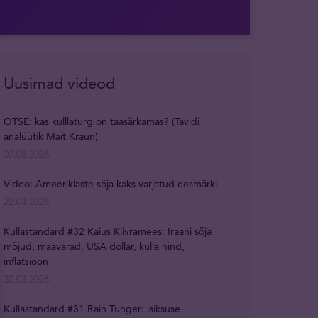
Uusimad videod
OTSE: kas kulllaturg on taasärkamas? (Tavidi
analüütik Mait Kraun)
07.08.2026
Video: Ameeriklaste sõja kaks varjatud eesmärki
22.04.2026
Kullastandard #32 Kaius Kiivramees: Iraani sõja
mõjud, maavarad, USA dollar, kulla hind,
inflatsioon
30.03.2026
Kullastandard #31 Rain Tunger: isiksuse