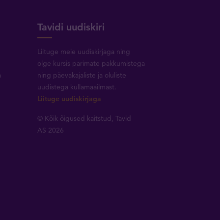
Tavidi uudiskiri
Liituge meie uudiskirjaga ning
olge kursis parimate pakkumistega
a
ning päevakajaliste ja oluliste
uudistega kullamaailmast.
Liituge uudiskirjaga
© Kõik õigused kaitstud, Tavid
AS 2026