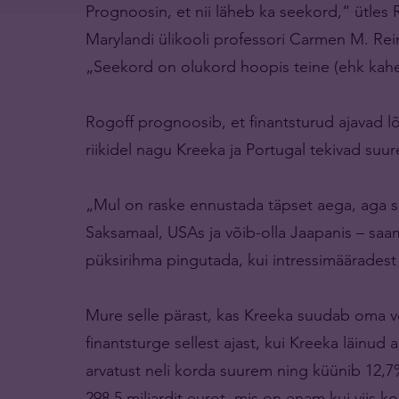
Prognoosin, et nii läheb ka seekord,“ ütles R
Marylandi ülikooli professori Carmen M. Rein
„Seekord on olukord hoopis teine (ehk kahek
Rogoff prognoosib, et finantsturud ajavad lõ
riikidel nagu Kreeka ja Portugal tekivad s
„Mul on raske ennustada täpset aega, aga see
Saksamaal, USAs ja võib-olla Jaapanis – saa
püksirihma pingutada, kui intressimäärades
Mure selle pärast, kas Kreeka suudab oma 
finantsturge sellest ajast, kui Kreeka läinud a
arvatust neli korda suurem ning küünib 12,7%
298,5 miljardit eurot, mis on enam kui viis