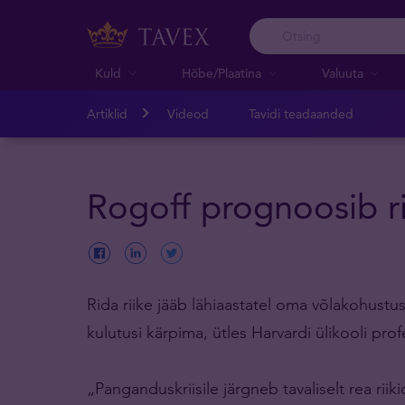
Kuld
Hõbe/Plaatina
Valuuta
Artiklid
Videod
Tavidi teadaanded
Rogoff prognoosib ri
Rida riike jääb lähiaastatel oma võlakohust
kulutusi kärpima, ütles Harvardi ülikooli pr
„Panganduskriisile järgneb tavaliselt rea rii