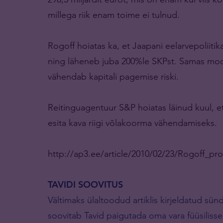
millega riik enam toime ei tulnud.
Rogoff hoiatas ka, et Jaapani eelarvepoliitika
ning läheneb juba 200%le SKPst. Samas moo
vähendab kapitali pagemise riski.
Reitinguagentuur S&P hoiatas läinud kuul, et 
esita kava riigi võlakoorma vähendamiseks.
http://ap3.ee/article/2010/02/23/Rogoff_pro
TAVIDI SOOVITUS
Vältimaks ülaltoodud artiklis kirjeldatud sü
soovitab Tavid paigutada oma vara füüsilisse