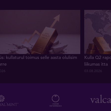
s: kullaturul toimus selle aasta olulisim
Kulla Q2 rapo
urre
liikumas itta
2026
03.08.2026