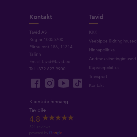
Kontakt
Tavid
Tavid AS
KKK
Reg nr 10055700
Veebipoe üldtingimused
Pärnu mnt 186, 11314
Hinnapoliitika
Tallinn
Andmekaitsetingimused
Email:
tavid@tavid.ee
Küpsisepoliitika
Tel
+372 627 9900
Transport
Kontakt
Klientide hinnang
Tavidile
4.8
521 reviews