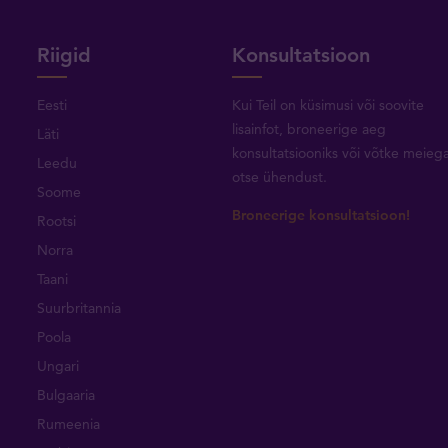
Riigid
Konsultatsioon
Eesti
Kui Teil on küsimusi või soovite
lisainfot, broneerige aeg
Läti
konsultatsiooniks või
võtke meieg
Leedu
otse ühendust
.
Soome
Broneerige konsultatsioon!
Rootsi
Norra
Taani
Suurbritannia
Poola
Ungari
Bulgaaria
Rumeenia