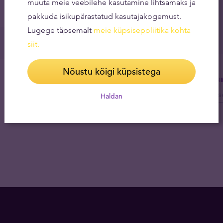
muuta meie veebilehe kasutamine lihtsamaks ja
pakkuda isikupärastatud kasutajakogemust.
Lugege täpsemalt
meie küpsisepoliitika kohta
siit
.
Nõustu kõigi küpsistega
Tel
Haldan