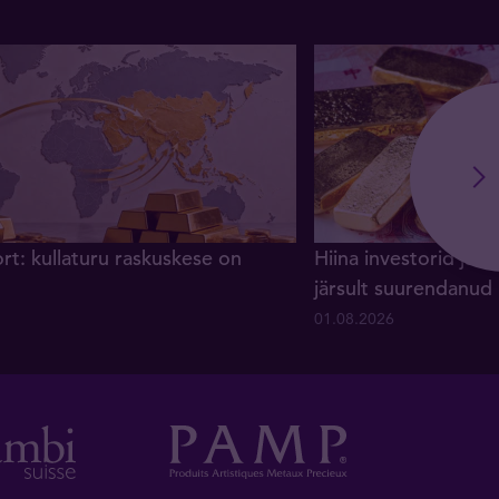
rt: kullaturu raskuskese on
Hiina investorid ja 
järsult suurendanud
01.08.2026