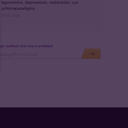
lagunemine, depressioon, restoraniäri, uus
juhtimisparadigma
09.03.2026
lige uudised otse oma e-postkasti