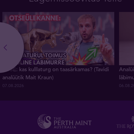
OTSE: kas kulllaturg on taasärkamas? (Tavidi
Analüü
analüütik Mait Kraun)
läbim
07.08.2026
06.08.