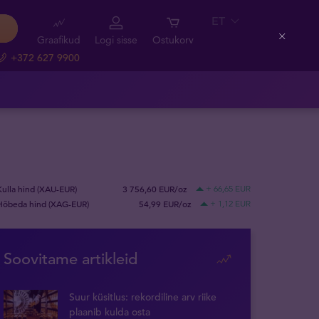
ET
Graafikud
Logi sisse
Ostukorv
Close
+372 627 9900
Kulla hind (XAU-EUR)
3 756,60 EUR/oz
+ 66,65 EUR
Hõbeda hind (XAG-EUR)
54,99 EUR/oz
+ 1,12 EUR
Soovitame artikleid
Suur küsitlus: rekordiline arv riike
plaanib kulda osta