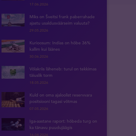
17.06.2026
Miks on Šveitsi frank paberrahade
ajastu usaldusväärseim valuuta?
29.05.2026
Kurioosum: Indias on hõbe 36%
kallim kui läänes
30.06.2026
Võlakriis läheneb: turul on tekkimas
täiuslik torm
18.05.2026
Kuld on oma ajaloolist reservvara
positsiooni tagasi võtmas
07.05.2026
Iga-aastane raport: hõbeda turg on
ka tänavu puudujäägis
16.04.2026