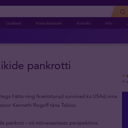
Uudised
Konsultatsioon
Kontakt
Info
ikide pankrotti
ustega hätta ning finantsturud sunnivad ka USAd oma
ofessor Kenneth Rogoff täna Tokios.
kide pankrot – nii mõneaastases perspektiivis.