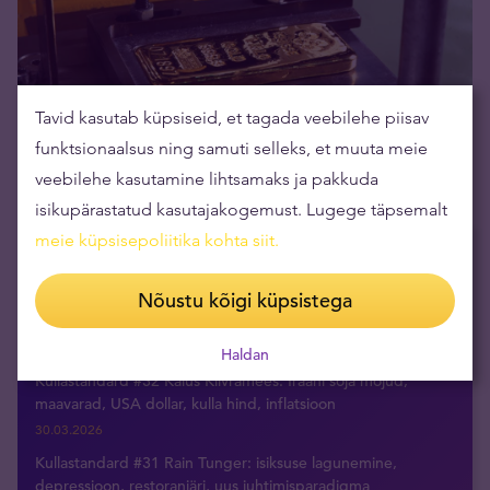
Tavid kasutab küpsiseid, et tagada veebilehe piisav
Äripäev: Kuidas kulda investeerida?
funktsionaalsus ning samuti selleks, et muuta meie
29.11.2017
veebilehe kasutamine lihtsamaks ja pakkuda
isikupärastatud kasutajakogemust. Lugege täpsemalt
meie küpsisepoliitika kohta siit
.
Uusimad videod
Nõustu kõigi küpsistega
Video: Ameeriklaste sõja kaks varjatud eesmärki
22.04.2026
Haldan
Kullastandard #32 Kaius Kiivramees: Iraani sõja mõjud,
maavarad, USA dollar, kulla hind, inflatsioon
30.03.2026
Kullastandard #31 Rain Tunger: isiksuse lagunemine,
depressioon, restoraniäri, uus juhtimisparadigma