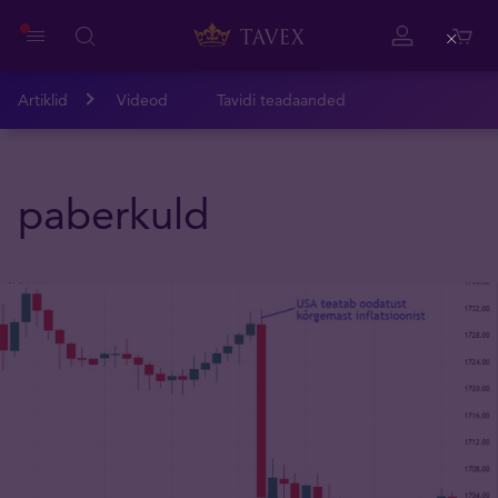
Close
Artiklid
Videod
Tavidi teadaanded
paberkuld