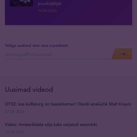
puudujäägis
16.04.2026
Tellige uudised otse oma e-postkasti
Uusimad videod
OTSE: kas kulllaturg on taasärkamas? (Tavidi analüütik Mait Kraun)
07.08.2026
Video: Ameeriklaste sõja kaks varjatud eesmärki
22.04.2026