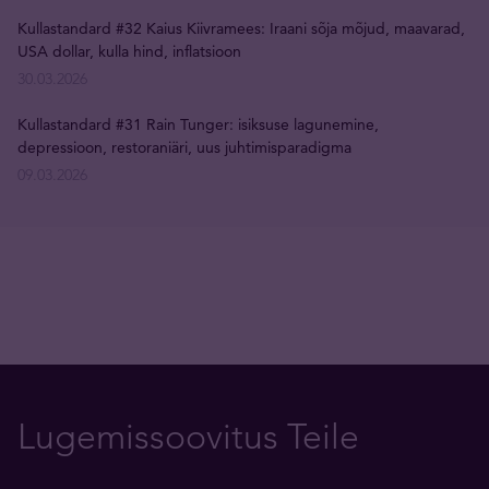
Kullastandard #32 Kaius Kiivramees: Iraani sõja mõjud, maavarad,
USA dollar, kulla hind, inflatsioon
30.03.2026
Kullastandard #31 Rain Tunger: isiksuse lagunemine,
depressioon, restoraniäri, uus juhtimisparadigma
09.03.2026
Lugemissoovitus Teile