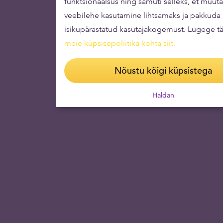
funktsionaalsus ning samuti selleks, et muut
veebilehe kasutamine lihtsamaks ja pakkuda
isikupärastatud kasutajakogemust. Lugege t
meie küpsisepoliitika kohta siit
.
Nõustu kõigi küpsistega
Haldan