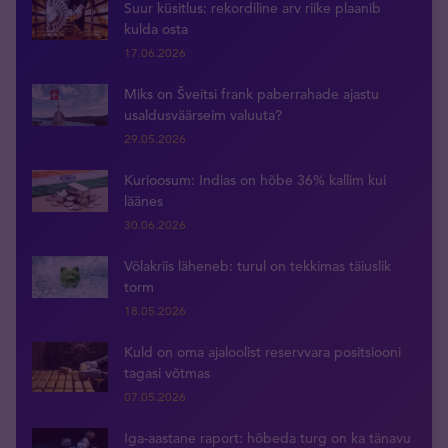
Suur küsitlus: rekordiline arv riike plaanib
kulda osta
17.06.2026
Miks on Šveitsi frank paberrahade ajastu
usaldusväärseim valuuta?
29.05.2026
Kurioosum: Indias on hõbe 36% kallim kui
läänes
30.06.2026
Võlakriis läheneb: turul on tekkimas täiuslik
torm
18.05.2026
Kuld on oma ajaloolist reservvara positsiooni
tagasi võtmas
07.05.2026
Iga-aastane raport: hõbeda turg on ka tänavu