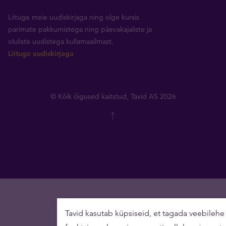
Liituge meie uudiskirjaga ning olge kursis
parimate pakkumistega ning päevakajaliste ja
oluliste uudistega kullamaailmast.
Liituge uudiskirjaga
© Kõik õigused kaitstud, Tavid AS 2026
Tavid kasutab küpsiseid, et tagada veebilehe 