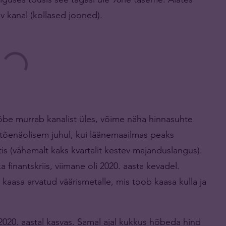
 kanal (kollased jooned).
hõbe murrab kanalist üles, võime näha hinnasuhte
 tõenäolisem juhul, kui läänemaailmas peaks
is (vähemalt kaks kvartalit kestev majanduslangus).
 finantskriis, viimane oli 2020. aasta kevadel.
 kaasa arvatud väärismetalle, mis toob kaasa kulla ja
2020. aastal kasvas. Samal ajal kukkus hõbeda hind