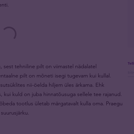
nti.
Tel
sest tehniline pilt on viimastel nädalatel
taalne pilt on mõneti isegi tugevam kui kullal.
sutsüklites nii-öelda hiljem üles ärkama. Ehk
 kui kuld on juba hinnatõusuga sellele tee rajanud.
hõbeda tootlus ületab märgatavalt kulla oma. Praegu
suurusjärku.