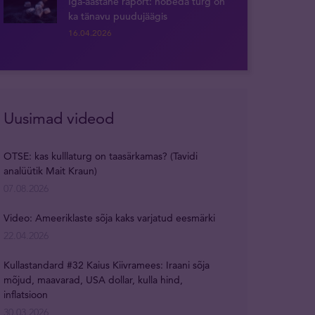
Iga-aastane raport: hõbeda turg on
ka tänavu puudujäägis
16.04.2026
Uusimad videod
OTSE: kas kulllaturg on taasärkamas? (Tavidi
analüütik Mait Kraun)
07.08.2026
Video: Ameeriklaste sõja kaks varjatud eesmärki
22.04.2026
Kullastandard #32 Kaius Kiivramees: Iraani sõja
mõjud, maavarad, USA dollar, kulla hind,
inflatsioon
30.03.2026