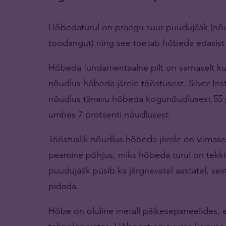
Hõbedaturul on praegu suur puudujääk (nõu
toodangut) ning see toetab hõbeda edasist p
Hõbeda fundamentaalne pilt on sarnaselt kul
nõudlus hõbeda järele tööstusest. Silver Ins
nõudlus tänavu hõbeda kogunõudlusest 55 p
umbes 7 protsenti nõudlusest.
Tööstuslik nõudlus hõbeda järele on viimase 
peamine põhjus, miks hõbeda turul on tekki
puudujääk püsib ka järgnevatel aastatel, 
pidada.
Hõbe on oluline metall päikesepaneelides, e