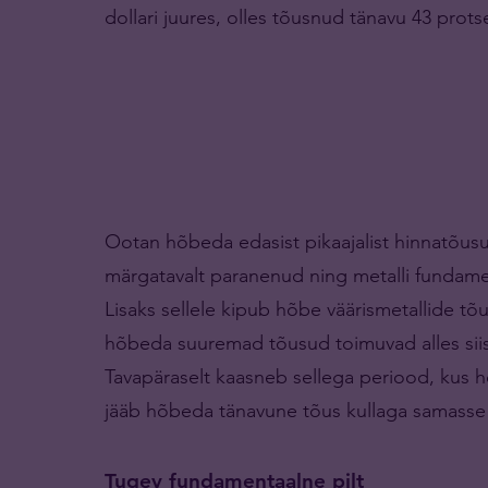
dollari juures, olles tõusnud tänavu 43 protse
Ootan hõbeda edasist pikaajalist hinnatõusu, 
märgatavalt paranenud ning metalli fundamen
Lisaks sellele kipub hõbe väärismetallide tõu
hõbeda suuremad tõusud toimuvad alles siis,
Tavapäraselt kaasneb sellega periood, kus 
jääb hõbeda tänavune tõus kullaga samasse 
Tugev fundamentaalne pilt