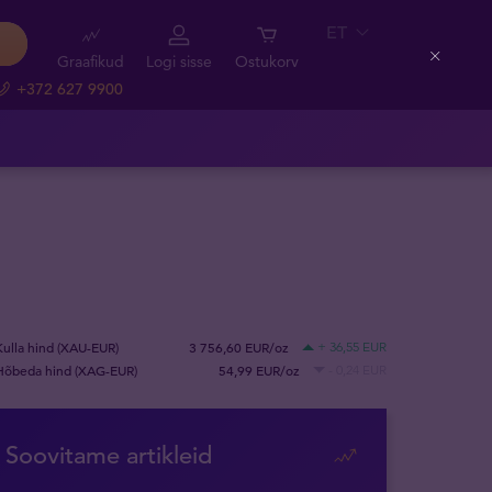
ET
Graafikud
Logi sisse
Ostukorv
Close
+372 627 9900
Kulla hind (XAU-EUR)
3 756,60 EUR/oz
+ 36,55 EUR
Hõbeda hind (XAG-EUR)
54,99 EUR/oz
- 0,24 EUR
Soovitame artikleid