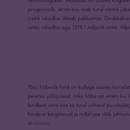
tehnoloogiates. Hõbedat on suures koguses v
prognoosib, et tänavu saab turul olema juba
– ehk nõudlus ületab pakkumist. Oodatakse,
untsi, nõudlus aga 1219,1 miljonit untsi. Al
Tõsi, hõbeda hind on kullaga suures korrelat
peamisi põhjuseid, miks hõbe on enam kui 4
kindlasti oma osa ka turul vohaval puudujää
hinda ei kergitanud ja millal see võib juhtum
analüüsis
.