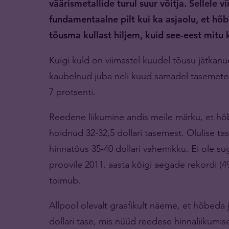
väärismetallide turul suur võitja. Sellele v
fundamentaalne pilt kui ka asjaolu, et hõb
tõusma kullast hiljem, kuid see-eest mitu 
Kuigi kuld on viimastel kuudel tõusu jätkan
kaubelnud juba neli kuud samadel tasemetel.
7 protsenti.
Reedene liikumine andis meile märku, et hõb
hoidnud 32-32,5 dollari tasemest. Olulise ta
hinnatõus 35-40 dollari vahemikku. Ei ole su
proovile 2011. aasta kõigi aegade rekordi (49
toimub.
Allpool olevalt graafikult näeme, et hõbeda 
dollari tase, mis nüüd reedese hinnaliikumi