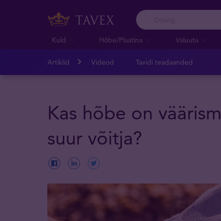
Kuld
Hõbe/Plaatina
Valuuta
Artiklid
Videod
Tavidi teadaanded
Kas hõbe on väärisme
suur võitja?