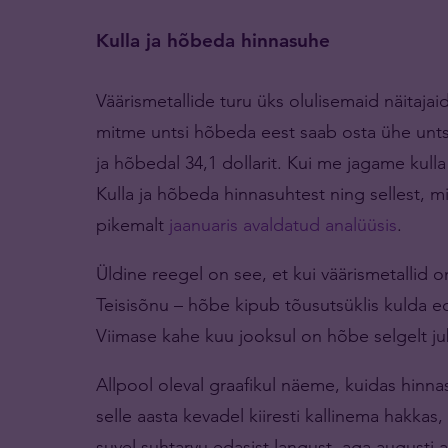
Kulla ja hõbeda hinnasuhe
Väärismetallide turu üks olulisemaid näitaja
mitme untsi hõbeda eest saab osta ühe untsi 
ja hõbedal 34,1 dollarit. Kui me jagame kul
Kulla ja hõbeda hinnasuhtest ning sellest, mi
pikemalt
jaanuaris avaldatud analüüsis
.
Üldine reegel on see, et kui väärismetallid on
Teisisõnu – hõbe kipub tõusutsüklis kulda 
Viimase kahe kuu jooksul on hõbe selgelt ju
Allpool oleval graafikul näeme, kuidas hinnas
selle aasta kevadel kiiresti kallinema hakkas,
suvel suhtarvu edasist langust, aga augusti 