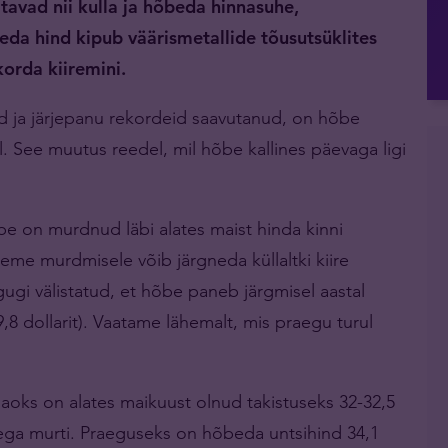
iitavad nii kulla ja hõbeda hinnasuhe,
eda hind kipub väärismetallide tõusutsüklites
korda kiiremini.
ud ja järjepanu rekordeid saavutanud, on hõbe
 See muutus reedel, mil hõbe kallines päevaga ligi
e on murdnud läbi alates maist hinda kinni
seme murdmisele võib järgneda küllaltki kiire
gugi välistatud, et hõbe paneb järgmisel aastal
,8 dollarit). Vaatame lähemalt, mis praegu turul
jaoks on alates maikuust olnud takistuseks 32-32,5
sega murti. Praeguseks on hõbeda untsihind 34,1