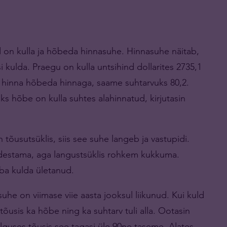
id on kulla ja hõbeda hinnasuhe. Hinnasuhe näitab,
kulda. Praegu on kulla untsihind dollarites 2735,1
la hinna hõbeda hinnaga, saame suhtarvuks 80,2.
ks hõbe on kulla suhtes alahinnatud, kirjutasin
 tõusutsüklis, siis see suhe langeb ja vastupidi.
edestama, aga langustsüklis rohkem kukkuma.
ba kulda ületanud.
uhe on viimase viie aasta jooksul liikunud. Kui kuld
 tõusis ka hõbe ning ka suhtarv tuli alla. Ootasin
alguses tõusis see tagasi üle 90ne taseme. Alates