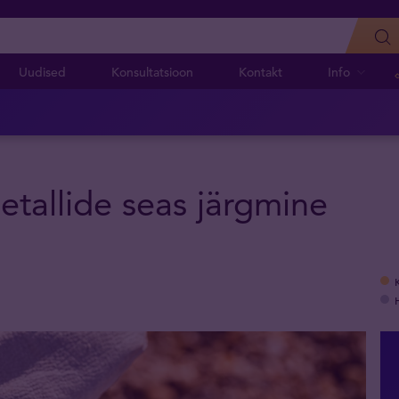
Uudised
Konsultatsioon
Kontakt
Info
tallide seas järgmine