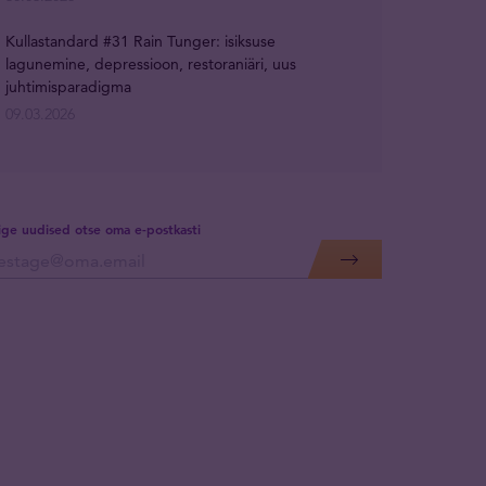
Kullastandard #31 Rain Tunger: isiksuse
lagunemine, depressioon, restoraniäri, uus
juhtimisparadigma
09.03.2026
lige uudised otse oma e-postkasti