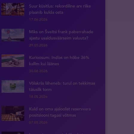
Suur küsitlus: rekordiline arv riike
plaanib kulda osta
17.06.2026
Miks on Šveitsi frank paberrahade
ajastu usaldusväärseim valuuta?
29.05.2026
Kurioosum: Indias on hõbe 36%
kallim kui läänes
30.06.2026
Võlakriis läheneb: turul on tekkimas
täiuslik torm
18.05.2026
Kuld on oma ajaloolist reservvara
positsiooni tagasi võtmas
07.05.2026