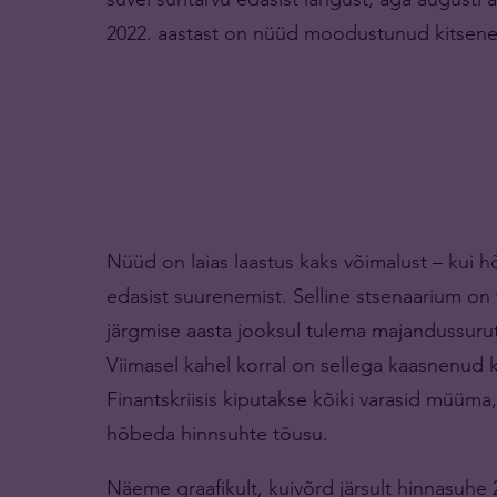
2022. aastast on nüüd moodustunud kitsenev
Nüüd on laias laastus kaks võimalust – kui 
edasist suurenemist. Selline stsenaarium on
järgmise aasta jooksul tulema majandussurut
Viimasel kahel korral on sellega kaasnenud ka
Finantskriisis kiputakse kõiki varasid müüma,
hõbeda hinnsuhte tõusu.
Näeme graafikult, kuivõrd järsult hinnasuhe 