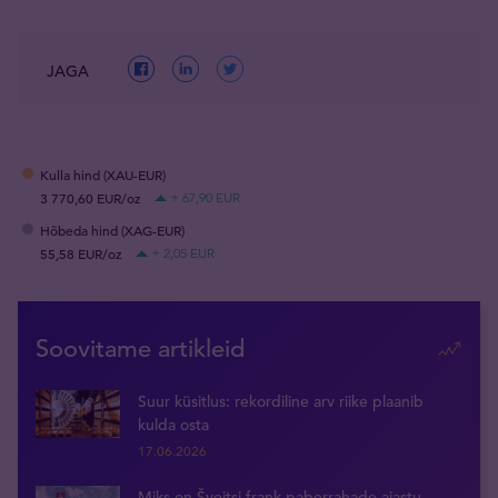
JAGA
Kulla hind (XAU-EUR)
3 770,60 EUR/oz
+ 67,90 EUR
Hõbeda hind (XAG-EUR)
55,58 EUR/oz
+ 2,05 EUR
Soovitame artikleid
Suur küsitlus: rekordiline arv riike plaanib
kulda osta
17.06.2026
Miks on Šveitsi frank paberrahade ajastu