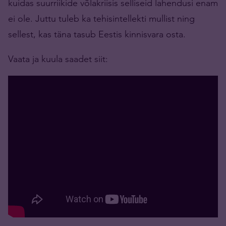
kuidas suurriikide võlakriisis selliseid lahendusi enam
ei ole. Juttu tuleb ka tehisintellekti mullist ning
sellest, kas täna tasub Eestis kinnisvara osta.
Vaata ja kuula saadet siit: