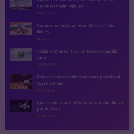
usaldusväärseim valuuta?
29.05.2026
Kurioosum: Indias on hõbe 36% kallim kui
läänes
30.06.2026
Võlakriis läheneb: turul on tekkimas täiuslik
torm
18.05.2026
Kuld on oma ajaloolist reservvara positsiooni
tagasi võtmas
07.05.2026
Iga-aastane raport: hõbeda turg on ka tänavu
puudujäägis
16.04.2026