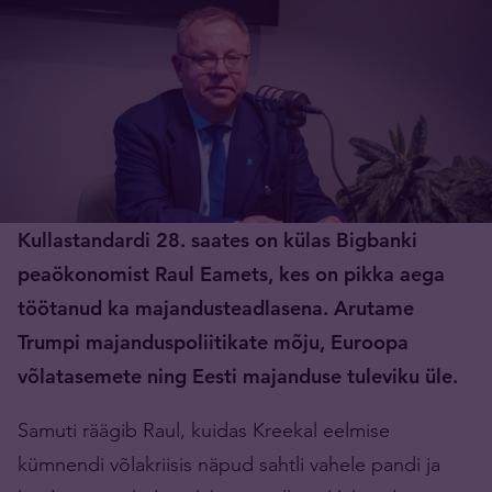
Kullastandardi 28. saates on külas Bigbanki
peaökonomist Raul Eamets, kes on pikka aega
töötanud ka majandusteadlasena. Arutame
Trumpi majanduspoliitikate mõju, Euroopa
võlatasemete ning Eesti majanduse tuleviku üle.
Samuti räägib Raul, kuidas Kreekal eelmise
kümnendi võlakriisis näpud sahtli vahele pandi ja