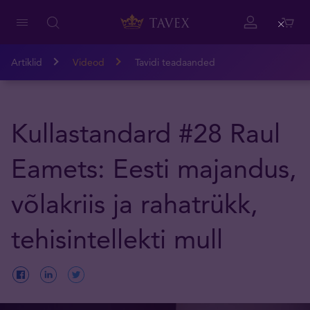
Close
Artiklid
Videod
Tavidi teadaanded
Kullastandard #28 Raul
Eamets: Eesti majandus,
võlakriis ja rahatrükk,
tehisintellekti mull