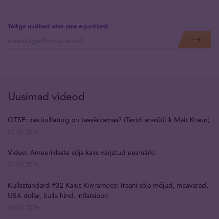
Tellige uudised otse oma e-postkasti
Uusimad videod
OTSE: kas kulllaturg on taasärkamas? (Tavidi analüütik Mait Kraun)
07.08.2026
Video: Ameeriklaste sõja kaks varjatud eesmärki
22.04.2026
Kullastandard #32 Kaius Kiivramees: Iraani sõja mõjud, maavarad,
USA dollar, kulla hind, inflatsioon
30.03.2026